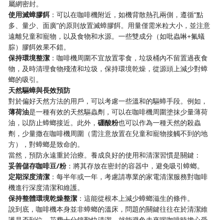
屬網密封。
使用滅蟑膠餌
：可以在咖啡機附近，如機背散熱孔兩側，遵循“點
多、量少、面廣”的原則放置滅蟑膠餌。用量僅需米粒大小，並注意
遠離兒童和寵物，以及食物和水源。一些雙成分（如吡蟲啉+氟蟻
腙）膠餌效果不錯。
保持環境整潔
：咖啡機周圍不宜放置零食，垃圾桶內不留置過夜食
物，及時清理食物殘渣和垃圾，保持環境乾燥，從源頭上減少對蟑
螂的吸引。
天然驅蟑與長效預防
對於偏好天然方法的用戶，可以考慮一些溫和的驅蟑手段。例如，
薄荷油
是一種有效的天然驅蟲劑，可以在咖啡機周圍塗抹少量薄荷
油，以防止蟑螂接近。此外，
硼酸粉
也可以作為一種天然的殺蟲
劑，少量撒在咖啡機周圍（需注意放置在兒童和寵物接觸不到的地
方），對蟑螂是致命的。
當然，預防永遠重於治療。養成良好的使用和清潔習慣是關鍵：
妥善儲存咖啡豆/粉
：將其存放在密封的容器中，避免吸引蟑螂。
定期深度清潔
：每半年或一年，考慮請專業的家電清潔服務對咖啡
機進行深度清潔和維護。
保持整體環境乾燥整潔
：這能從根本上減少蟑螂滋生的條件。
說到底，咖啡機本身並非蟑螂的溫床，問題的關鍵往往在於清潔維
護是否到位。花費十分鐘勤快清潔，就能避免未來喝咖啡時擔心受