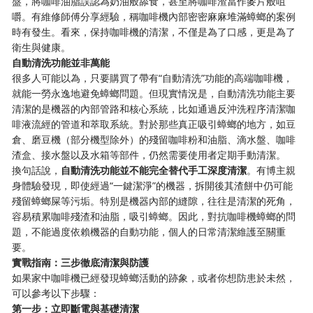
盤，將咖啡油脂誤認為奶油般舔食，甚至將咖啡渣當作麥片般咀
嚼。有維修師傅分享經驗，稱咖啡機內部密密麻麻堆滿蟑螂的案例
時有發生。看來，保持咖啡機的清潔，不僅是為了口感，更是為了
衛生與健康。
自動清洗功能並非萬能
很多人可能以為，只要購買了帶有“自動清洗”功能的高端咖啡機，
就能一勞永逸地避免蟑螂問題。但現實情況是，自動清洗功能主要
清潔的是機器的內部管路和核心系統，比如通過反沖洗程序清潔咖
啡液流經的管道和萃取系統。對於那些真正吸引蟑螂的地方，如豆
倉、磨豆機（部分機型除外）的殘留咖啡粉和油脂、滴水盤、咖啡
渣盒、接水盤以及水箱等部件，仍然需要使用者定期手動清潔。
換句話說，
自動清洗功能並不能完全替代手工深度清潔
。有博主親
身體驗發現，即使經過“一鍵潔淨”的機器，拆開後其渣餅中仍可能
殘留蟑螂屎等污垢。特別是機器內部的縫隙，往往是清潔的死角，
容易積累咖啡殘渣和油脂，吸引蟑螂。因此，對抗咖啡機蟑螂的問
題，不能過度依賴機器的自動功能，個人的日常清潔維護至關重
要。
實戰指南：三步徹底清潔與防護
如果家中咖啡機已經發現蟑螂活動的跡象，或者你想防患於未然，
可以參考以下步驟：
第一步：立即斷電與基礎清潔