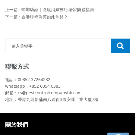
上一篇 : 蟑螂幼蟲｜徹底消滅技巧,居家防蟲指南
下一篇 : 香港蟑螂為何如此常見？
聯繫方式
電話：00852 37264282
whatsapp：+852 6054 0383
郵箱：cs@pestcontrolcompanyhk.com
地址：香港九龍新蒲崗八達街3號安達工業大廈7樓
關於我們