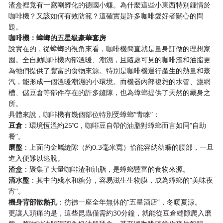
渣盒裡竟有一窩剛孵化的德國小蠊。為什麼這些小東西特別鍾情於
咖啡機？又該如何有效防範？這確實是許多咖啡愛好者關心的問
題。
咖啡機：蟑螂的五星級豪華套房
說實在的，從蟑螂的視角來看，咖啡機簡直就是量身訂做的理想家
園。全自動咖啡機內部溫暖、潮濕，且隨處可見的咖啡渣和油脂更
為牠們提供了豐富的食物來源。特別是咖啡機運行產生的熱量和蒸
汽，能形成一個溫暖潮濕的小環境。而機器內部複雜的水管、濾網
槽、儲豆倉等部件存在的許多縫隙，也為蟑螂提供了天然的藏身之
所。
具體來說，咖啡機有幾個部位特別受蟑螂“青睞”：
豆倉
：環境恆溫約25℃，咖啡豆自帶的油脂對蟑螂而言如同“自助
餐”。
磨盤
：上面的金屬縫隙（約0.3毫米寬）恰能容納幼蠊的腰部，一旦
進入便難以逃脫。
渣盒
：聚集了大量咖啡渣和油脂，是蟑螂豐富的食物來源。
滴水盤
：其中的殘水和糖分，容易滋生生物膜，成為蟑螂的“美味夜
宵”。
機身背部散熱孔
：彷彿一座全年無休的“五星酒店”，冬暖夏涼。
更讓人頭痛的是，這些昆蟲僅需約30分鐘，就能從豆倉縫隙爬入磨