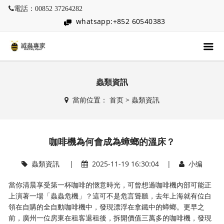
電話：00852 37264282
whatsapp:+852 60540383
蟲類資訊
當前位置：
首页
>
蟲類資訊
咖啡機為何會成為蟑螂的溫床？
蟲類資訊
|
2025-11-19 16:30:04 |
小编
當你清晨享受第一杯咖啡的愜意時光，可曾想過咖啡機內部可能正
上演著一場「蟲蟲危機」？這可不是危言聳聽，去年上海就有位白
領在自購的全自動咖啡機中，發現漂浮在拿鐵中的蟑螂。更早之
前，廣州一位房東在租客退租後，拆開價值三萬多的咖啡機，發現