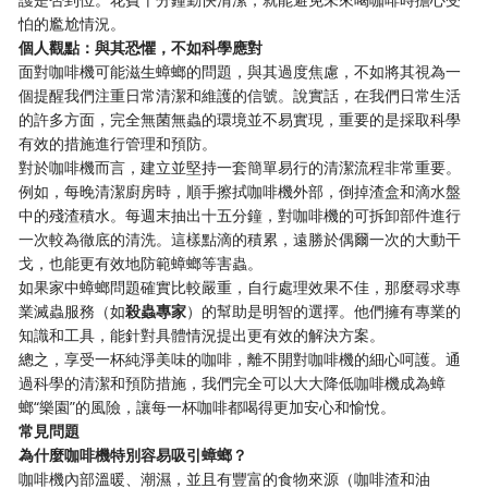
怕的尷尬情況。
個人觀點：與其恐懼，不如科學應對
面對咖啡機可能滋生蟑螂的問題，與其過度焦慮，不如將其視為一
個提醒我們注重日常清潔和維護的信號。說實話，在我們日常生活
的許多方面，完全無菌無蟲的環境並不易實現，重要的是採取科學
有效的措施進行管理和預防。
對於咖啡機而言，建立並堅持一套簡單易行的清潔流程非常重要。
例如，每晚清潔廚房時，順手擦拭咖啡機外部，倒掉渣盒和滴水盤
中的殘渣積水。每週末抽出十五分鐘，對咖啡機的可拆卸部件進行
一次較為徹底的清洗。這樣點滴的積累，遠勝於偶爾一次的大動干
戈，也能更有效地防範蟑螂等害蟲。
如果家中蟑螂問題確實比較嚴重，自行處理效果不佳，那麼尋求專
業滅蟲服務（如
殺蟲專家
）的幫助是明智的選擇。他們擁有專業的
知識和工具，能針對具體情況提出更有效的解決方案。
總之，享受一杯純淨美味的咖啡，離不開對咖啡機的細心呵護。通
過科學的清潔和預防措施，我們完全可以大大降低咖啡機成為蟑
螂“樂園”的風險，讓每一杯咖啡都喝得更加安心和愉悅。
常見問題
為什麼咖啡機特別容易吸引蟑螂？
咖啡機內部溫暖、潮濕，並且有豐富的食物來源（咖啡渣和油