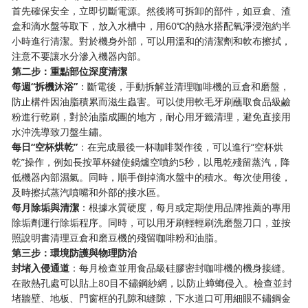
首先確保安全，立即切斷電源。然後將可拆卸的部件，如豆倉、渣
盒和滴水盤等取下，放入水槽中，用60℃的熱水搭配氧淨浸泡約半
小時進行清潔。對於機身外部，可以用溫和的清潔劑和軟布擦拭，
注意不要讓水分滲入機器內部。
第二步：重點部位深度清潔
每週“拆機沐浴”
：斷電後，手動拆解並清理咖啡機的豆倉和磨盤，
防止構件因油脂積累而滋生蟲害。可以使用軟毛牙刷蘸取食品級鹼
粉進行乾刷，對於油脂成團的地方，耐心用牙籤清理，避免直接用
水沖洗導致刀盤生鏽。
每日“空杯烘乾”
：在完成最後一杯咖啡製作後，可以進行“空杯烘
乾”操作，例如長按單杯鍵使鍋爐空噴約5秒，以甩乾殘留蒸汽，降
低機器內部濕氣。同時，順手倒掉滴水盤中的積水。每次使用後，
及時擦拭蒸汽噴嘴和外部的接水區。
每月除垢與清潔
：根據水質硬度，每月或定期使用品牌推薦的專用
除垢劑運行除垢程序。同時，可以用牙刷輕輕刷洗磨盤刀口，並按
照說明書清理豆倉和磨豆機的殘留咖啡粉和油脂。
第三步：環境防護與物理防治
封堵入侵通道
：每月檢查並用食品級硅膠密封咖啡機的機身接縫。
在散熱孔處可以貼上80目不鏽鋼紗網，以防止蟑螂侵入。檢查並封
堵牆壁、地板、門窗框的孔隙和縫隙，下水道口可用細眼不鏽鋼金