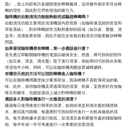
脂），加上內部有許多縫隙便於蟑螂藏身，這些條件都非常符合蟑
螂的習性，因此對它們有很強的吸引力。
咖啡機的自動清洗功能能夠殺死或驅趕蟑螂嗎？
自動清洗功能主要用於清潔機器內部管路（如咖啡液流經的管道和
萃取系統），對於蟑螂經常活動和產卵的區域（如豆倉、磨盤、渣
盒等）清潔效果有限，因此不能完全依賴自動清洗功能來解決蟑螂
問題。
如果發現咖啡機裡有蟑螂，第一步應該做什麼？
首先應立即斷開咖啡機的電源以確保安全。然後，將可拆卸的部件
（如豆倉、渣盒、滴水盤）取下進行清潔，例如用60℃的熱水加氧
淨浸泡半小時。同時，可以在咖啡機周圍放置滅蟑膠餌。
有哪些天然的方法可以預防蟑螂進入咖啡機？
可以在咖啡機周圍塗抹少量薄荷油，因為蟑螂不喜歡薄荷油的氣
味。此外，保持咖啡機及周邊環境的清潔、乾燥，妥善密封存放咖
啡豆和糖等，也能從源頭上減少對蟑螂的吸引。
應該多久對咖啡機進行一次徹底的清潔？
建議每日使用後進行簡單的清潔，如倒掉渣盒和滴水盤的殘渣積
水，擦拭蒸汽噴嘴。每週應對可拆卸部件進行一次較為徹底的清
洗。每月應根據水質進行除垢，並清潔豆倉和磨盤等處的殘留咖啡
粉。每半年或一年可考慮進行一次專業的深度清潔。