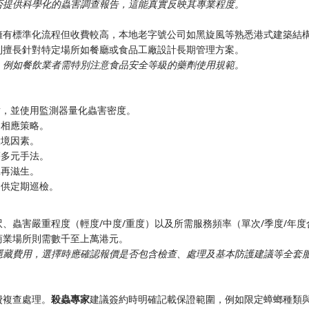
否提供科學化的蟲害調查報告，這能真實反映其專業程度。
擁有標準化流程但收費較高，本地老字號公司如黑旋風等熟悉港式建築結
則擅長針對特定場所如餐廳或食品工廠設計長期管理方案。
，例如餐飲業者需特別注意食品安全等級的藥劑使用規範。
點，並使用監測器量化蟲害密度。
定相應策略。
環境因素。
等多元手法。
絕再滋生。
提供定期巡檢。
、蟲害嚴重程度（輕度/中度/重度）以及所需服務頻率（單次/季度/年度
商業場所則需數千至上萬港元。
隱藏費用，選擇時應確認報價是否包含檢查、處理及基本防護建議等全套
費複查處理。
殺蟲專家
建議簽約時明確記載保證範圍，例如限定蟑螂種類