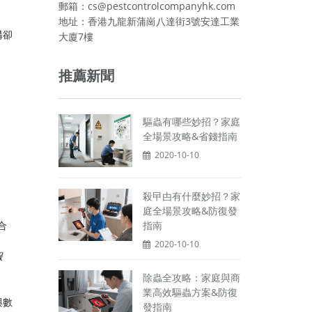
郵箱：cs@pestcontrolcompanyhk.com
地址：香港九龍新蒲崗八達街3號安達工業
構卻
大廈7樓
推薦新聞
驅蟲有哪些妙招？家庭
全場景攻略&省錢指南
2020-10-10
殺曱甴有什麼妙招？家
庭全場景攻略&防復發
指南
合
2020-10-10
服
除蟲全攻略：家庭與商
業高效驅蟲方案&防復
與數
發指南