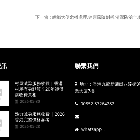
下一篇 : 蟑螂大便危機處理,健康風險剖析,清潔防治全
資訊
聯繫我們
村屋滅蝨服務收費｜香港
地址：香港九龍新蒲崗八達街3
村屋有蝨點算？20年師傅
業大廈7樓
講收費真相
2026-05-30
00852 37264282
熱力滅蝨服務收費 | 2026
香港完整價格參考
2026-05-28
whatsapp：