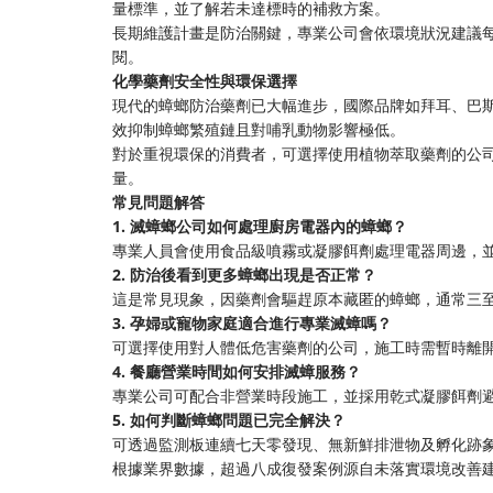
量標準，並了解若未達標時的補救方案。
長期維護計畫是防治關鍵，專業公司會依環境狀況建議
閱。
化學藥劑安全性與環保選擇
現代的蟑螂防治藥劑已大幅進步，國際品牌如拜耳、巴
效抑制蟑螂繁殖鏈且對哺乳動物影響極低。
對於重視環保的消費者，可選擇使用植物萃取藥劑的公
量。
常見問題解答
1. 滅蟑螂公司如何處理廚房電器內的蟑螂？
專業人員會使用食品級噴霧或凝膠餌劑處理電器周邊，
2. 防治後看到更多蟑螂出現是否正常？
這是常見現象，因藥劑會驅趕原本藏匿的蟑螂，通常三
3. 孕婦或寵物家庭適合進行專業滅蟑嗎？
可選擇使用對人體低危害藥劑的公司，施工時需暫時離
4. 餐廳營業時間如何安排滅蟑服務？
專業公司可配合非營業時段施工，並採用乾式凝膠餌劑
5. 如何判斷蟑螂問題已完全解決？
可透過監測板連續七天零發現、無新鮮排泄物及孵化跡
根據業界數據，超過八成復發案例源自未落實環境改善