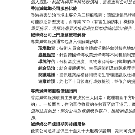
個人觀點：我認為與其單純比較價格，更應重視公司是
香港滅蟑螂公司服務比較
香港蟲害防治市場主要分為三類服務商：國際連鎖品牌
可能缺乏新型技術，而專業PCO（有害生物防制）機構
重要提示：選擇時應要求檢視過往類似場域的防治報告
滅蟑螂公司上門服務流程解析
專業滅蟑服務通常包含六個關鍵步驟：
現場勘查
：技術人員會檢查蟑螂活動跡象與棲息地
蟲種鑑定
：針對德國蟑螂或美洲蟑螂等不同種類制
環境評估
：分析溫度濕度、食物來源等吸引蟑螂的
綜合防治
：結合凝膠餌劑、生長調節劑及縫隙處理
防護建議
：提供建築結構修補或衛生管理建議以杜
追蹤維護
：約七至十日後進行成效檢視，並依合約
專業滅蟑螂服務價錢指南
香港滅蟑服務收費主要取決於三大因素：處理範圍平方呎
約）。一般而言，住宅單位收費約在數百至數千港元，
值得注意的是：部分公司以低價吸引客戶，後續卻追加
務。
滅蟑螂公司保證期與後續服務
優質公司通常提供三十至九十天服務保證期，期間可免