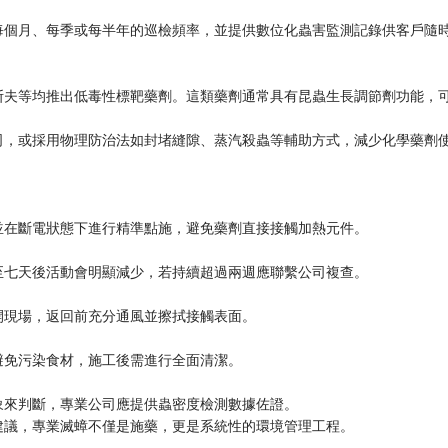
每個月、每季或每半年的巡檢頻率，並提供數位化蟲害監測記錄供客戶隨
斯夫等均推出低毒性標靶藥劑。這類藥劑通常具有昆蟲生長調節劑功能，
司，或採用物理防治法如封堵縫隙、蒸汽殺蟲等輔助方式，減少化學藥劑
並在斷電狀態下進行精準點施，避免藥劑直接接觸加熱元件。
至七天後活動會明顯減少，若持續超過兩週應聯繫公司複查。
開現場，返回前充分通風並擦拭接觸表面。
避免污染食材，施工後需進行全面清潔。
象來判斷，專業公司應提供蟲密度檢測數據佐證。
建議，專業滅蟑不僅是施藥，更是系統性的環境管理工程。