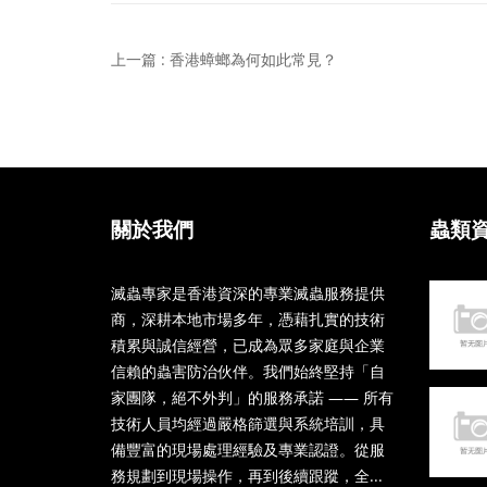
上一篇 : 香港蟑螂為何如此常見？
關於我們
蟲類
滅蟲專家是香港資深的專業滅蟲服務提供
商，深耕本地市場多年，憑藉扎實的技術
積累與誠信經營，已成為眾多家庭與企業
信賴的蟲害防治伙伴。我們始終堅持「自
家團隊，絕不外判」的服務承諾 —— 所有
技術人員均經過嚴格篩選與系統培訓，具
備豐富的現場處理經驗及專業認證。從服
務規劃到現場操作，再到後續跟蹤，全...