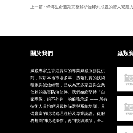
上一篇 : 蟑螂生命週期完整解析從卵到成蟲的驚人繁殖
關於我們
蟲類
滅蟲專家是香港資深的專業滅蟲服務提供
商，深耕本地市場多年，憑藉扎實的技術
積累與誠信經營，已成為眾多家庭與企業
信賴的蟲害防治伙伴。我們始終堅持「自
家團隊，絕不外判」的服務承諾 —— 所有
技術人員均經過嚴格篩選與系統培訓，具
備豐富的現場處理經驗及專業認證。從服
務規劃到現場操作，再到後續跟蹤，全...