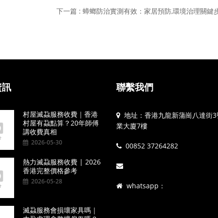
力
下一篇 : 蟑螂防治實測有效：家居預防,環境治理關鍵
資訊
聯繫我們
村屋滅蝨服務收費｜香港
地址：香港九龍新蒲崗八達街3
村屋有蝨點算？20年師傅
業大廈7樓
講收費真相
2026-05-30
00852 37264282
熱力滅蝨服務收費 | 2026
香港完整價格參考
2026-05-28
whatsapp：
滅蝨服務會損壞家具嗎｜