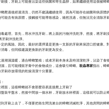
牙刷後，牙刷上可能會沾染這些病菌和寄生蟲卵，如果繼續使用這個被蟑
蟑螂爬過後經過清洗，仍然不建議繼續使用，因為可能存在細菌和病原體
物可能含有病原體，接觸後可能導致感染，雖然洗過，但無法完全清除牙
消毒處理。首先，用水沖洗牙刷，將上面的污物沖洗乾淨。然後，將牙刷
水將牙刷沖洗乾淨。
一定的風險。因此，最好的選擇還是更換一支新的牙刷來保證口腔健康。
行消毒，但同樣建議更換新的牙刷更為安全。
太過潮濕溫暖，適合蟑螂繁殖；或者牙刷本身未及時清潔乾淨，沾染了食
潮濕，且可能殘留牙膏中的食物成分，這會吸引蟑螂。
殺蟲專家
指出，蟑
持牙刷存放環境的乾燥清潔十分重要。
巧：
套裡面，這樣蟑螂就不會那麼容易直接爬上牙刷了
用盤裝半盤水，然後中間放一個水杯，牙刷放水杯裡面，這樣就可以防止
爬到牙刷上去了，不僅要把衛生間洗漱台的蟑螂消滅乾淨，其他房間的蟑