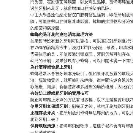
門氏菌、霍亂弧菌等病菌，以及寄生蟲卵。當蟑螂爬過
過的牙刷來刷牙，就會增加口腔感染的风险。
中山大學孫逸仙紀念醫院口腔科醫生強調，即使牙刷被
險，可能會對口腔健康造成影響。蟑螂的排泄物和分泌
的細菌和病原體。
蟑螂爬過牙刷的應急消毒處理方法
如果暫時沒有新的牙刷可以更換，可以嘗試對牙刷進行
在75%的酒精溶液中，浸泡10到15分鐘。最後，用清
需要注意的是，即使經過消毒處理，牙刷仍然可能存在
幼兒的牙刷，如果發現有小蟑螂，可以用開水燙一下進
為什麼蟑螂會爬上牙刷
蟑螂通常不會被牙刷本身吸引，但如果牙刷放置的環境
渣、腐敗物質等，就可能引來蟑螂。衛生間洗漱台通常
歡溫暖、潮濕、食物豐富和多縫隙的場所棲居，因此保
有效防止蟑螂爬牙刷的實用技巧
防止蟑螂爬上牙刷的方法有很多種，以下是幾種實用技
使用牙刷套保護牙刷
：刷完牙之後，就把牙刷放到牙刷
正確存放牙刷
：把牙刷放到蟑螂無法爬到的地方，可以
爬到牙刷上去了
保持環境清潔
：把蟑螂消滅乾淨，這樣子就不會有蟑螂
一起消滅乾淨