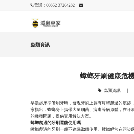
電話：00852 37264282
蟲類資訊
蟑螂牙刷健康危
蟲類資訊
|
早晨起床準備刷牙時，發現牙刷上竟有蟑螂爬過的痕跡
家指出，蟑螂身上攜帶大量細菌、病毒等病原體，在牙
的種種問題，提供實用解決方案。
蟑螂爬過的牙刷還能使用嗎
蟑螂爬過的牙刷一般不建議繼續使用。蟑螂經常在污染