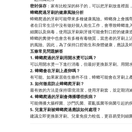
密封保存
：家有比較深的杯子的，可以把牙刷放進裡面
蟑螂爬過牙刷的健康風險分析
蟑螂爬過的牙刷可能帶來多種健康風險。蟑螂身上會攜
者在日常生活中沒有做好個人衛生工作，會導致蟑螂進
細菌以及病毒，使用該牙刷刷牙後可能會對口腔的健康
蟑螂的糞便中也會含有多種有毒物質，當患者的牙刷上
的風險。因此，為了保持口腔衛生和身體健康，應該及
五條常見問題解答
1. 蟑螂爬過的牙刷用開水燙可以嗎？
可以用開水燙一下進行消毒，但最好更換新牙刷。用開
2. 蟑螂會在牙刷上產卵嗎？
有可能。如果家居衛生條件不佳，蟑螂可能會在牙刷上
3. 如何徹底防止蟑螂爬牙刷？
最有效的方法是保持環境清潔，使用牙刷套，並定期消
4. 蟑螂爬過的牙刷會傳播哪些疾病？
可能傳播大腸桿菌、沙門氏菌、霍亂弧菌等病菌引起的
5. 兒童牙刷被蟑螂爬過應該如何處理？
建議立即更換新牙刷。兒童免疫力較低，更容易受到細