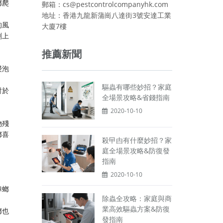
螂爬
郵箱：cs@pestcontrolcompanyhk.com
地址：香港九龍新蒲崗八達街3號安達工業
的風
大廈7樓
刷上
推薦新聞
浸泡
驅蟲有哪些妙招？家庭
對於
全場景攻略&省錢指南
2020-10-10
物殘
螂喜
殺曱甴有什麼妙招？家
庭全場景攻略&防復發
指南
2020-10-10
蟑螂
除蟲全攻略：家庭與商
業高效驅蟲方案&防復
螂也
發指南