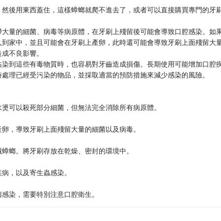
，然後用東西蓋住，這樣蟑螂就爬不進去了，或者可以直接購買專門的牙
帶大量的細菌、病毒等病原體，在牙刷上殘留後可能會導致口腔感染。如
入到家中，並且可能會在牙刷上產卵，此時還可能會導致牙刷上面殘留大
造成不良影響。
沾染到這些有毒物質時，也容易對牙齒造成損傷。長期使用可能增加口腔
時處理已經受污染的物品，並採取適當的預防措施來減少感染的風險。
水燙可以殺死部分細菌，但無法完全消除所有病原體。
產卵，導致牙刷上面殘留大量的細菌以及病毒。
滅蟑螂。將牙刷存放在乾燥、密封的環境中。
疾病，以及寄生蟲感染。
菌感染，需要特別注意口腔衛生。