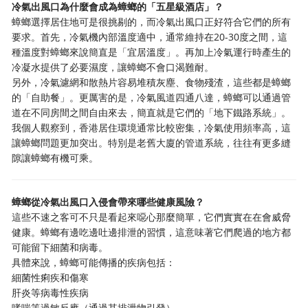
冷氣出風口為什麼會成為蟑螂的「五星級酒店」？
蟑螂選擇居住地可是很挑剔的，而冷氣出風口正好符合它們的所有
要求。首先，冷氣機內部溫度適中，通常維持在20-30度之間，這
種溫度對蟑螂來說簡直是「宜居溫度」。再加上冷氣運行時產生的
冷凝水提供了必要濕度，讓蟑螂不會口渴難耐。
另外，冷氣濾網和散熱片容易堆積灰塵、食物殘渣，這些都是蟑螂
的「自助餐」。更厲害的是，冷氣風道四通八達，蟑螂可以通過管
道在不同房間之間自由來去，簡直就是它們的「地下鐵路系統」。
我個人觀察到，香港居住環境通常比較密集，冷氣使用頻率高，這
讓蟑螂問題更加突出。特別是老舊大廈的管道系統，往往有更多縫
隙讓蟑螂有機可乘。
蟑螂從冷氣出風口入侵會帶來哪些健康風險？
這些不速之客可不只是看起來噁心那麼簡單，它們實實在在會威脅
健康。蟑螂有邊吃邊吐邊排泄的習慣，這意味著它們爬過的地方都
可能留下細菌和病毒。
具體來說，蟑螂可能傳播的疾病包括：
細菌性痢疾和傷寒
肝炎等病毒性疾病
哮喘等過敏反應（通過其排泄物引發）