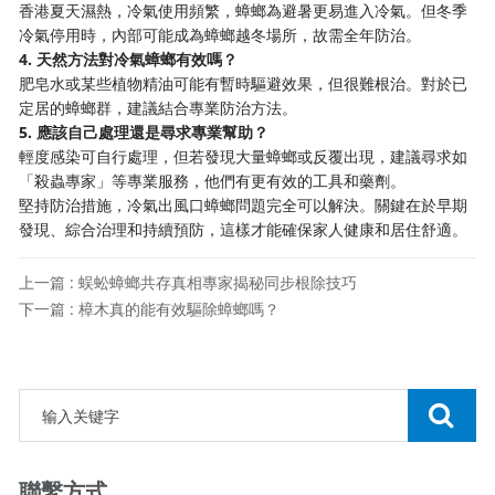
香港夏天濕熱，冷氣使用頻繁，蟑螂為避暑更易進入冷氣。但冬季
冷氣停用時，內部可能成為蟑螂越冬場所，故需全年防治。
4. 天然方法對冷氣蟑螂有效嗎？
肥皂水或某些植物精油可能有暫時驅避效果，但很難根治。對於已
定居的蟑螂群，建議結合專業防治方法。
5. 應該自己處理還是尋求專業幫助？
輕度感染可自行處理，但若發現大量蟑螂或反覆出現，建議尋求如
「殺蟲專家」等專業服務，他們有更有效的工具和藥劑。
堅持防治措施，冷氣出風口蟑螂問題完全可以解決。關鍵在於早期
發現、綜合治理和持續預防，這樣才能確保家人健康和居住舒適。
上一篇 : 蜈蚣蟑螂共存真相專家揭秘同步根除技巧
下一篇 : 樟木真的能有效驅除蟑螂嗎？
聯繫方式