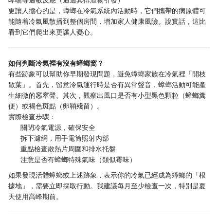
更讓人擔心的是，蟑螂在冷氣系統內活動時，它們攜帶的病原體可
能隨着冷氣風散播到整個房間，增加家人健康風險。說實話，這比
看到它們爬出來更讓人憂心。
如何判斷冷氣裡有沒有蟑螂窩？
有些跡象可以幫助你早期發現問題，避免蟑螂家族在冷氣裡「開枝
散葉」。首先，留意冷氣運行時是否有異常聲音，蟑螂活動可能產
生細微的窸窣聲。其次，觀察出風口是否有小型黑色顆粒（蟑螂糞
便）或褐色斑點（卵鞘殘留）。
實際檢查步驟：
關閉冷氣電源，確保安全
拆下濾網，用手電筒照射內部
重點檢查散熱片周圍和排水托盤
注意是否有蟑螂特殊氣味（類似霉味）
如果發現活體蟑螂或上述跡象，表示你的冷氣已經成為蟑螂的「根
據地」，需要立即採取行動。我建議每月至少檢查一次，特別是夏
天使用高峰期前。