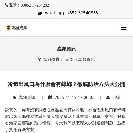
電話：00852 37264282
whatsapp:+852 60540383
蟲類資訊
當前位置：
首页
>
蟲類資訊
冷氣出風口為什麼會有蟑螂？徹底防治方法大公開
蟲類資訊
|
2025-11-19 17:06:03 |
小编
說真的，你有沒有試過在炎熱夏天打開冷氣，卻發現出風口有蟑螂
爬出來？那種感覺真的讓人頭皮發麻！其實這不是單一案例，好多
香港家庭都遇到類似情況。今天我們就來深入探討這個問題，並提
供實用解決方案。