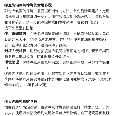
徹底防治冷氣蟑螂的實用步驟
對付冷氣裡的蟑螂，需要循序漸進的方法。首先從清潔開始：定期
清洗濾網（建議每週一次），用空調清潔劑沖洗散熱片，清除灰塵
和食物碎屑。這一步能消除蟑螂的食物來源，讓它們「斷糧」。
接下來是重點防治：
使用蟑螂膠餌
：在冷氣與牆壁接觸的縫隙、出風口邊緣點藥，每個
點約芝麻大小，間隔15厘米左右。膠餌的引誘劑能讓蟑螂主動取
食，並帶回巢穴實現「連鎖滅蟑」效果。
封堵入侵路徑
：用密封膠填塞冷氣管道連接處的縫隙，安裝細網過
濾器在出風口位置，防止蟑螂從外部進入。
環境管理
：保持冷氣周圍乾燥清潔，食物密封存放，減少蟑螂吸引
力。
物理方法也可以輔助使用，比如在冷氣下方放置粘蟑紙，或者在冬
季將可移動的冷氣部件拿到室外利用低溫凍死蟑螂（7℃以下就能讓
蟑螂冬眠，0℃可將其凍死）。
個人經驗與獨家見解
根據我多年防治經驗，預防冷氣蟑螂的關鍵在於「持之以恆」。許
多人在使用蟑螂藥後看到短期效果就放鬆警惕，這正是問題反复發