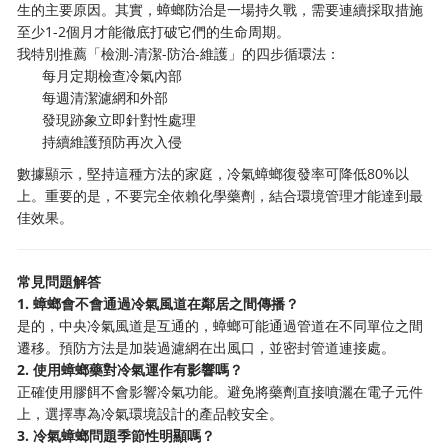
生的主要原因。其實，蟑螂防治是一場持久戰，需要連續採取措施
至少1-2個月才能徹底打破它們的生命周期。
我特別推薦「檢測-清潔-防治-維護」的四步循環法：
每月定期檢查冷氣內部
每週清潔濾網和外部
發現跡象立即針對性處理
持續維護預防再次入侵
數據顯示，堅持這種方法的家庭，冷氣蟑螂復發率可降低80%以
上。重要的是，不要完全依賴化學藥劑，結合環境管理才能達到最
佳效果。
常見問題解答
1. 蟑螂會不會通過冷氣風道在鄰居之間傳播？
是的，中央冷氣風道是互通的，蟑螂可能通過管道在不同單位之間
遷移。預防方法是加裝過濾網在出風口，並密封管道連接處。
2. 使用蟑螂藥對冷氣運作有影響嗎？
正確使用膠餌不會影響冷氣功能。避免將藥劑直接噴灑在電子元件
上，選擇專為冷氣環境設計的產品較安全。
3. 冷氣蟑螂問題季節性明顯嗎？