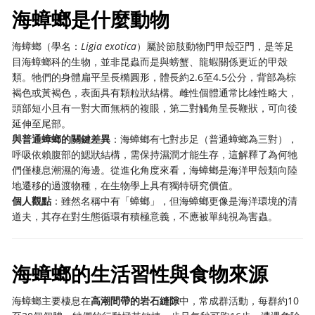
海蟑螂是什麼動物
海蟑螂（學名：
Ligia exotica
）屬於節肢動物門甲殼亞門，是等足
目海蟑螂科的生物，並非昆蟲而是與螃蟹、龍蝦關係更近的甲殼
類。牠們的身體扁平呈長橢圓形，體長約2.6至4.5公分，背部為棕
褐色或黃褐色，表面具有顆粒狀結構。雌性個體通常比雄性略大，
頭部短小且有一對大而無柄的複眼，第二對觸角呈長鞭狀，可向後
延伸至尾部。
與普通蟑螂的關鍵差異
：海蟑螂有七對步足（普通蟑螂為三對），
呼吸依賴腹部的鰓狀結構，需保持濕潤才能生存，這解釋了為何牠
們僅棲息潮濕的海邊。從進化角度來看，海蟑螂是海洋甲殼類向陸
地遷移的過渡物種，在生物學上具有獨特研究價值。
個人觀點
：雖然名稱中有「蟑螂」，但海蟑螂更像是海洋環境的清
道夫，其存在對生態循環有積極意義，不應被單純視為害蟲。
海蟑螂的生活習性與食物來源
海蟑螂主要棲息在
高潮間帶的岩石縫隙
中，常成群活動，每群約10