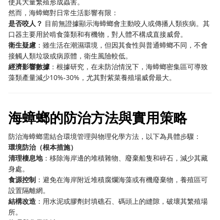
使其大量繁殖形成蟲害。
然而，海蟑螂對日常生活影響有限：
是否咬人？
​ 目前無證據顯示海蟑螂會主動咬人或傳播人類疾病。其
口器主要用於啃食藻類和有機物，對人體不構成直接威脅。
衛生疑慮
：雖生活在潮濕環境，但因其食性與普通蟑螂不同，不會
接觸人類垃圾或病原體，衛生風險較低。
經濟影響數據
：根據研究，在未防治情況下，海蟑螂密集區可導致
藻類產量減少10%-30%，尤其對紫菜養殖場威脅最大。
海蟑螂的防治方法與實用策略
防治海蟑螂需結合環境管理與物理化學方法，以下為具體步驟：
環境防治（根本措施）
清理棲息地
：移除海岸邊的堆積雜物、廢棄船隻和碎石，減少其藏
身處。
食源控制
：避免在海岸附近堆積腐爛海藻或有機廢棄物，養殖區可
設置隔離網。
結構改造
：用水泥或膠劑封填礁石、碼頭上的縫隙，破壞其繁殖場
所。