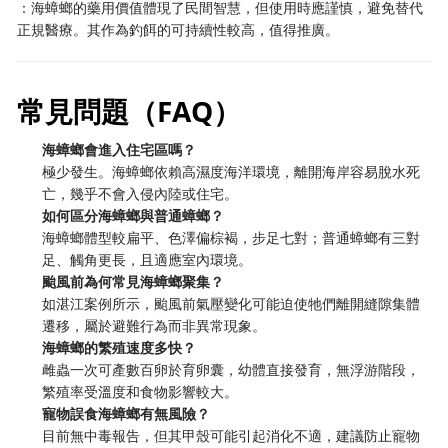
：海蟑螂的藥用價值體現了民間智慧，但使用時應謹慎，避免替代
正規醫療。其作為釣餌的可持續性較高，值得推廣。
常見問題（FAQ）
海蟑螂會進入住宅區嗎？
極少發生。海蟑螂依賴高濕度海洋環境，離開海岸容易脫水死
亡，幾乎不會入侵內陸或住宅。
如何區分海蟑螂與普通蟑螂？
海蟑螂體型較扁平、色澤偏棕褐，步足七對；普通蟑螂有三對
足、觸角更長，且適應室內環境。
颱風前為何常見海蟑螂聚集？
如湛江案例所示，颱風前氣壓變化可能迫使牠們離開縫隙集體
遷移，屬於避難行為而非異常現象。
海蟑螂的繁殖速度多快？
雌蟲一次可產數百卵於育卵囊，幼體直接發育，無浮游階段，
繁殖率受溫度和食物影響較大。
寵物誤食海蟑螂有無風險？
目前無中毒報告，但其甲殼可能引起消化不適，建議防止寵物