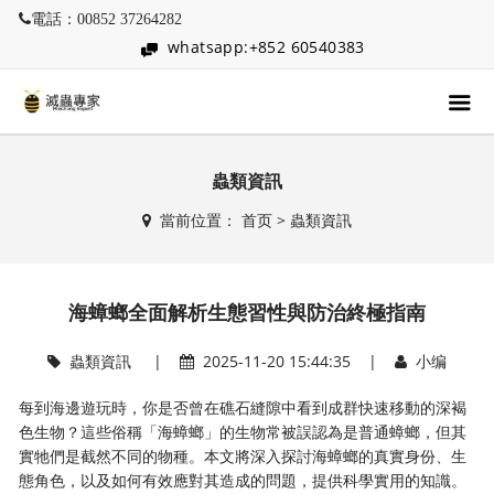
電話：00852 37264282
whatsapp:+852 60540383
蟲類資訊
當前位置：
首页
>
蟲類資訊
海蟑螂全面解析生態習性與防治終極指南
蟲類資訊
|
2025-11-20 15:44:35 |
小编
每到海邊遊玩時，你是否曾在礁石縫隙中看到成群快速移動的深褐
色生物？這些俗稱「海蟑螂」的生物常被誤認為是普通蟑螂，但其
實牠們是截然不同的物種。本文將深入探討海蟑螂的真實身份、生
態角色，以及如何有效應對其造成的問題，提供科學實用的知識。