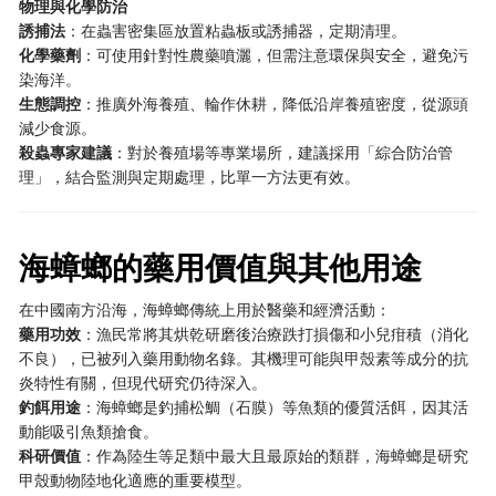
物理與化學防治
誘捕法
：在蟲害密集區放置粘蟲板或誘捕器，定期清理。
化學藥劑
：可使用針對性農藥噴灑，但需注意環保與安全，避免污
染海洋。
生態調控
：推廣外海養殖、輪作休耕，降低沿岸養殖密度，從源頭
減少食源。
殺蟲專家建議
：對於養殖場等專業場所，建議採用「綜合防治管
理」，結合監測與定期處理，比單一方法更有效。
海蟑螂的藥用價值與其他用途
在中國南方沿海，海蟑螂傳統上用於醫藥和經濟活動：
藥用功效
：漁民常將其烘乾研磨後治療跌打損傷和小兒疳積（消化
不良），已被列入藥用動物名錄。其機理可能與甲殼素等成分的抗
炎特性有關，但現代研究仍待深入。
釣餌用途
：海蟑螂是釣捕松鯛（石膜）等魚類的優質活餌，因其活
動能吸引魚類搶食。
科研價值
：作為陸生等足類中最大且最原始的類群，海蟑螂是研究
甲殼動物陸地化適應的重要模型。