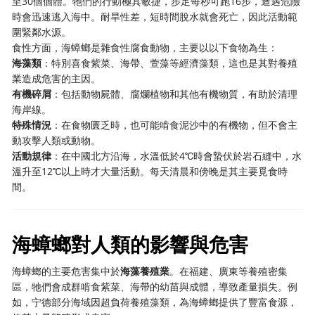
至30個個體。牠們的行動極其敏捷，步足每秒可跑16步，遭遇危險
時會迅速逃入海中。耐旱性差，短時間脫水就會死亡，因此活動範
圍緊鄰水源。
食性方面，海蟑螂是雜食性腐食動物，主要以以下食物為生：
海藻類
：特別喜食紫菜、海帶、萱藻等經濟藻類，這也是其對養殖
業造成危害的主因。
有機碎屑
：包括動物屍體、腐爛植物和其他有機物質，有助於清理
海岸線。
特殊情況
：在食物匱乏時，也可能啃食泥沙中的有機物，但不會主
動攻擊人類或動物。
活動規律
：在中國北方沿海，水溫低於4℃時會蟄伏於岩石縫中，水
溫升至12℃以上時才大量活動。每天清晨和傍晚是其主要覓食時
間。
海蟑螂對人類的影響與危害
海蟑螂的主要危害集中於
海藻養殖業
。在福建、廣東等養殖密集
區，牠們會成群啃食紫菜、海帶的幼苗與成體，導致產量損失。例
如，宁德部分海域因超負荷養殖藻類，為海蟑螂提供了豐富食源，