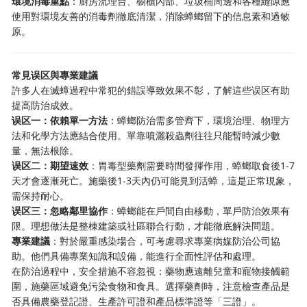
環境消毒重點
：廚房流理台、櫥櫃內部、垃圾桶周邊和各種縫隙應
使用對環境友善的消毒劑徹底清潔，消除蟑螂留下的信息素和過敏
原。
常見误区與專業建議
許多人在滅蟑過程中常犯的錯誤導致效果不彰，了解這些误区有助
提高防治成效。
误区一：依賴單一方法
：蟑螂防治需多管齊下，環境治理、物理方
法和化學方法應結合使用。單靠噴灑殺蟲劑往往只能暫時減少數
量，無法根除。
误区二：期望速效
：胃毒型藥劑需要時間發揮作用，蟑螂取食後1-7
天才會逐漸死亡。施藥後1-3天內仍可能見到活蟑，這是正常現象，
需保持耐心。
误区三：忽略鄰里協作
：蟑螂能在戶間自由移動，單戶防治效果有
限。理想做法是整棟建築或社區聯合行動，才能徹底解決問題。
專業建議
：對於嚴重感染場合，可考慮尋求專業病媒防治公司協
助。他們具備專業知識和設備，能進行全面性評估和處理。
在防治過程中，安全措施不容忽視：藥物應遠離兒童和寵物接觸範
圍，施藥區域避免污染食物和食具。選擇藥劑時，注意檢查產品是
否具備農藥登記證、生產許可證和產品標準證等「三證」。