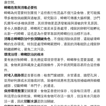
康空間。
蟑螂危害與消毒必要性
蟑螂為何需要特別重視？這些夜行性昆蟲不僅污染食物，更可能攜
帶多種致病細菌與過敏原。研究顯示，蟑螂可傳播大腸桿菌、沙門
氏菌等40多種病原體，其排泄物更是誘發氣喘與過敏的常見原因。
更令人擔憂的是，蟑螂死亡後若未妥善處理，殘留的卵鞘可能孵化
出新一代蟑螂，這也是為什麼單靠踩死蟑螂往往治標不治本。
消毒在蟑螂防治中扮演關鍵角色
，不僅能消除病原體，還能破壞蟑
螂的生存環境。特別是處理蟑螂屍體時，適當的消毒能防止殘留卵
鞘繼續孵化，避免二次污染。
環境治理：蟑螂防治的根本
要有效控制蟑螂，首先應從環境管理著手。蟑螂孳生需要溫暖、潮
濕、食物來源和藏身之處四個條件，其中廚房間最容易符合這些條
件。
封堵入侵路徑
是首要任務：檢查門窗縫隙、水管通道、牆壁孔洞，
並用矽利康或水泥徹底封填。裝修時就應有意識地填補磁磚與櫥櫃
縫隙，切斷蟑螂「串門子」的通道。
保持環境整潔
至關重要：食物妥善密封保存，垃圾每日清理，桌面
和流理台保持乾燥。蟑螂沒有食物可存活一個月，但沒有水只能存
活一週，因此
切斷水源
是防治關鍵。