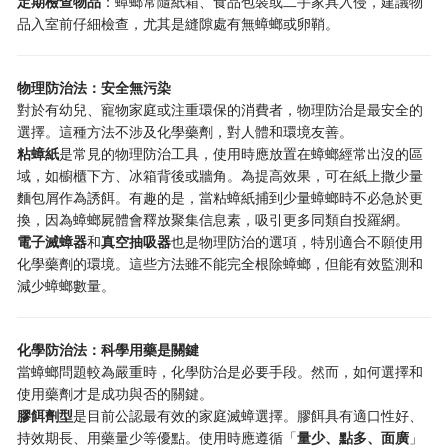
定期檢查物品
：蟑螂常隨紙箱、食品包裝或二手家具入侵，建議物
品入室前仔細檢查，尤其是縫隙處有無蟑螂或卵鞘。
物理防治法：安全無污染
對於有幼兒、寵物家庭或注重環保的消費者，物理防治是最安全的
選擇。這種方法不涉及化學藥劑，對人體和環境友善。
粘蟑紙
是常見的物理防治工具，使用時應放置在蟑螂經常出沒的區
域，如櫥櫃下方、冰箱背後或牆角。為提高效果，可在紙上撒少量
麵包屑作為誘餌。有趣的是，當粘蟑紙捕到少量蟑螂時不必急於更
換，因為蟑螂屍體會釋放聚集信息素，吸引更多同類自投羅網。
電子滅蟑器
和
真空抽吸器
也是物理防治的選項，特別適合不願使用
化學藥劑的環境。這些方法雖不能完全根除蟑螂，但能有效監測和
減少蟑螂數量。
化學防治法：科學用藥是關鍵
當蟑螂問題較為嚴重時，化學防治是必要手段。然而，如何選擇和
使用藥劑才是成功與否的關鍵。
膠餌劑型
是目前公認最有效的家庭滅蟑選擇。膠餌具有適口性好、
持效期長、用藥量少等優點。使用時應遵循「
量少、點多、面廣
」