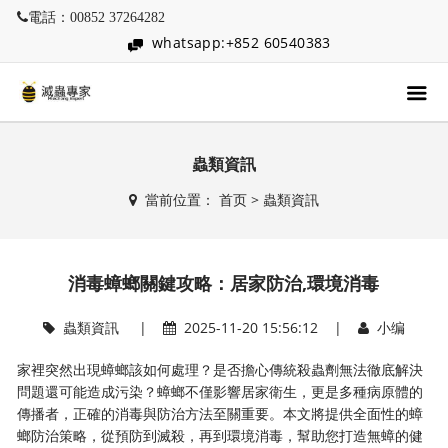
電話：00852 37264282
whatsapp:+852 60540383
蟲類資訊
當前位置：
首页
>
蟲類資訊
消毒蟑螂關鍵攻略：居家防治,環境消毒
蟲類資訊
|
2025-11-20 15:56:12 |
小编
家裡突然出現蟑螂該如何處理？是否擔心傳統殺蟲劑無法徹底解決
問題還可能造成污染？蟑螂不僅影響居家衛生，更是多種病原體的
傳播者，正確的消毒與防治方法至關重要。本文將提供全面性的蟑
螂防治策略，從預防到滅殺，再到環境消毒，幫助您打造無蟑的健