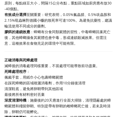
原則，每點綠豆大小，間隔15公分布點，重點區域如廚房應布放30
-40個點。
有效成分選擇
至關重要：研究表明，0.05%氟蟲腈、0.5%呋蟲胺和
2.15%吡蟲啉對德國小蠊的致死率可達100%。為避免抗藥性，建議
輪流使用不同成分的藥劑。
膠餌的連鎖效應
：蟑螂有分食同類屍體的習性，中毒蟑螂回巢死亡
後，其他蟑螂攝食其屍體也會中毒，形成連鎖殺滅效果。但需注
意，這種效果在食物充足的環境中可能有限。
正確消毒與死蟑處理
滅蟑後的消毒處理同樣重要，不當處理可能導致前功盡棄。
死蟑處理程序
：
佩戴手套，用紙巾小心包裹蟑螂屍體
在踩死蟑螂的區域噴灑消毒劑，作用10分鐘後清理
清潔鞋底，避免將卵鞘帶到其他區域
最後將所有材料密封丟棄
深度清潔時機
：施藥後約20天應進行全面大掃除，清理隱蔽處的蟑
螂屍體和殘留卵鞘。特別是帶有卵鞘的雌蟑螂死亡後，若未及時清
除，卵鞘仍可能孵化。