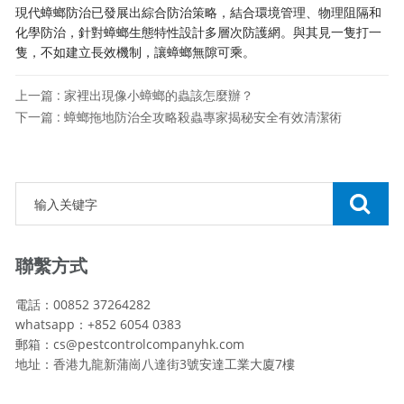
現代蟑螂防治已發展出綜合防治策略，結合環境管理、物理阻隔和
化學防治，針對蟑螂生態特性設計多層次防護網。與其見一隻打一
隻，不如建立長效機制，讓蟑螂無隙可乘。
上一篇 : 家裡出現像小蟑螂的蟲該怎麼辦？
下一篇 : 蟑螂拖地防治全攻略殺蟲專家揭秘安全有效清潔術
聯繫方式
電話：00852 37264282
whatsapp：+852 6054 0383
郵箱：cs@pestcontrolcompanyhk.com
地址：香港九龍新蒲崗八達街3號安達工業大廈7樓