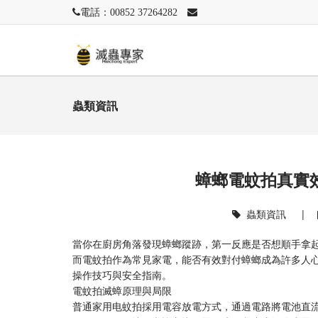
電話：00852 37264282
蟲類資訊
蟑螂電蚊拍真實
蟲類資訊
|
當你在廚房角落發現蟑螂蹤跡，第一反應是否想順手拿
而電蚊拍作為常見家電，能否有效對付蟑螂成為許多人
操作技巧與安全指南。
電蚊拍滅蟑原理與局限
普通家用电蚊拍採用電容放電方式，通過電路將電池直