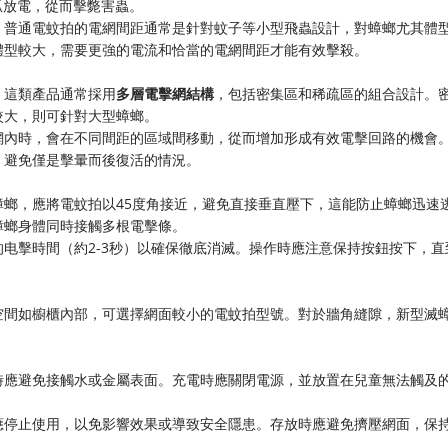
電弧放電，從而擊斃害蟲。
。普通電蚊拍的電網間距通常是針對蚊子等小型飛蟲設計，對蟑螂尤其體
體型較大，需要更強的電流和恰當的電網間距才能有效擊殺。
。這類產品通常採用
多層電擊網結構
，包括密集區和稀疏區的組合設計。
較大，則可針對大型蟑螂。
網內時，會在不同間距的區域間移動，從而增加形成有效電擊回路的機會
，避免僅是擊暈而後復活的情況。
螂，應將電蚊拍以45度角接近，避免直接垂直壓下，這能防止蟑螂迅速
蟑螂身體同時接觸多根電擊條。
电擊時間（約2-3秒）以確保徹底消滅。操作時應注意保持按鈕按下，直
空間如櫥櫃內部，可選擇網面較小的電蚊拍型號。對於牆角縫隙，新型滅
時應避免接觸水或金屬表面。充電時應關閉電源，並放置在兒童無法觸及
應停止使用，以免影響效果或導致安全隱患。存放時應避免擠壓網面，保