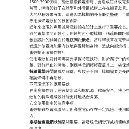
1500-3000伏特。當蚊蟲接觸電網時，會造成短路或
然而，蟑螂與蚊子在體型和外骨骼結構上存在顯著差異
大的品種效果有限。這是因為蟑螂的外骨骼更堅硬，且
專用滅蟑電蚊拍的技術創新
近年來出現的專用滅蟑電蚊拍在設計上進行了重要改良
區的電擊條間距較小，用於對付小型蟑螂；稀疏區間距
創新設計的關鍵在於
過渡間距概念
。當蟑螂被罩在電擊
種設計使電流能更有效地穿透蟑螂身體，造成內部燒損
電蚊拍正確操作技巧
使用電蚊拍對付蟑螂需要掌握特定技巧。對於爬行中的蟑
脫。對於靜止的蟑螂，則應將電網輕輕覆蓋其上，確保
持續電擊時間
是成功關鍵。與蚊子不同，蟑螂需要更長的
確認蟑螂不再活動。
不同環境下的應用要點
在廚房操作時，需遠離水源和燃氣源，確保安全。狹小
蚊拍的特殊邊緣設計能更好地貼合角落。
安全使用指南與注意事項
電蚊拍雖然電流微弱，但高壓電仍存在一定風險。使用
方。
定期檢查電網狀態
至關重要。當發現電網變形或損壞時
燥環境。