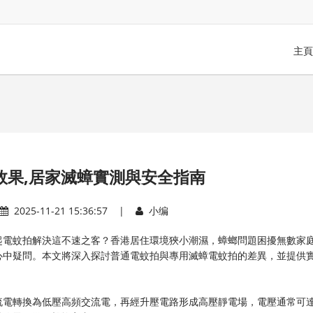
主頁
效果,居家滅蟑實測與安全指南
2025-11-21 15:36:57 |
小编
起電蚊拍解決這不速之客？香港居住環境狹小潮濕，蟑螂問題困擾無數家
心中疑問。本文將深入探討普通電蚊拍與專用滅蟑電蚊拍的差異，並提供
流電轉換為低壓高頻交流電，再經升壓電路形成高壓靜電場，電壓通常可