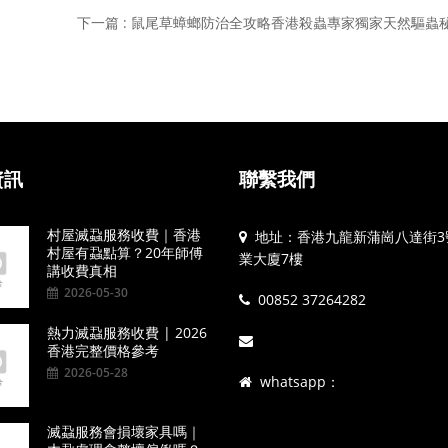
下一篇 : 鼠尾草蟑螂防治全攻略香港殺蟲專家獨家天然驅蟲
資訊
聯繫我們
村屋滅蝨服務收費｜香港
地址：香港九龍新蒲崗八達街3
村屋有蝨點算？20年師傅
業大廈7樓
講收費真相
2026-05-30
00852 37264282
熱力滅蝨服務收費 | 2026
香港完整價格參考
2026-05-28
whatsapp：
滅蝨服務會損壞家具嗎｜