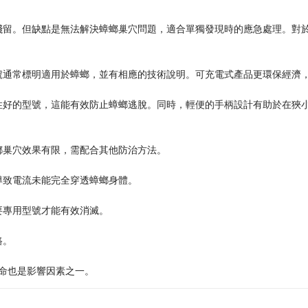
殘留。但缺點是無法解決蟑螂巢穴問題，適合單獨發現時的應急處理。對
號通常標明適用於蟑螂，並有相應的技術說明。可充電式產品更環保經濟
性好的型號，這能有效防止蟑螂逃脫。同時，輕便的手柄設計有助於在狹
螂巢穴效果有限，需配合其他防治方法。
導致電流未能完全穿透蟑螂身體。
要專用型號才能有效消滅。
路。
壽命也是影響因素之一。