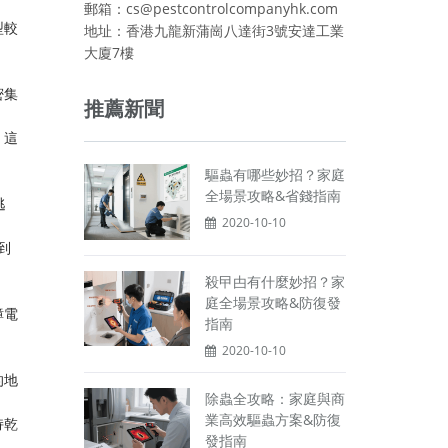
郵箱：cs@pestcontrolcompanyhk.com
型較
地址：香港九龍新蒲崗八達街3號安達工業
大廈7樓
密集
推薦新聞
。這
驅蟲有哪些妙招？家庭
全場景攻略&省錢指南
逃
2020-10-10
到
殺曱甴有什麼妙招？家
庭全場景攻略&防復發
蟑電
指南
2020-10-10
的地
除蟲全攻略：家庭與商
業高效驅蟲方案&防復
持乾
發指南