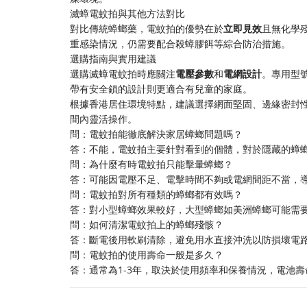
滅蟑電蚊拍與其他方法對比
對比傳統蟑螂藥，電蚊拍的優勢在於
立即見效
且無化學
重感染情況，仍需要配合殺蟑膠餌等綜合防治措施。
選購指南與實用建議
選購滅蟑電蚊拍時應關注
電壓參數
和
電網設計
。專用型
帶有安全鎖的設計則更適合有兒童的家庭。
根據香港居住環境特點，建議選擇網面堅固、邊緣密封
間內靈活操作。
問：電蚊拍能徹底解決家居蟑螂問題嗎？
答：不能，電蚊拍主要針對看到的個體，對於隱藏的蟑
問：為什麼有時電蚊拍只能擊暈蟑螂？
答：可能因電壓不足、電擊時間不夠或電網間距不當，
問：電蚊拍對所有種類的蟑螂都有效嗎？
答：對小型蟑螂效果較好，大型蟑螂如美洲蟑螂可能需
問：如何清潔電蚊拍上的蟑螂殘骸？
答：斷電後用軟刷清除，避免用水直接沖洗以防損壞電
問：電蚊拍的使用壽命一般是多久？
答：通常為1-3年，取決於使用頻率和保養情況，電池