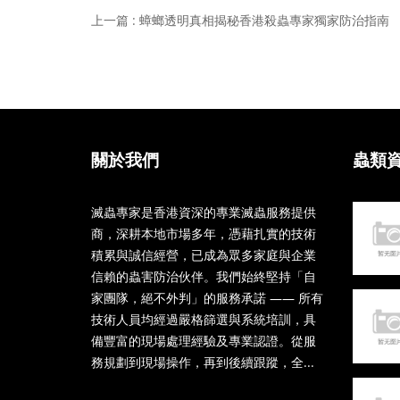
上一篇 : 蟑螂透明真相揭秘香港殺蟲專家獨家防治指南
關於我們
蟲類
滅蟲專家是香港資深的專業滅蟲服務提供
商，深耕本地市場多年，憑藉扎實的技術
積累與誠信經營，已成為眾多家庭與企業
信賴的蟲害防治伙伴。我們始終堅持「自
家團隊，絕不外判」的服務承諾 —— 所有
技術人員均經過嚴格篩選與系統培訓，具
備豐富的現場處理經驗及專業認證。從服
務規劃到現場操作，再到後續跟蹤，全...