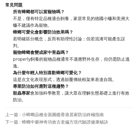
常見問題
所有蟑螂都可以當寵物嗎？
不是，僅有特定品種適合飼養，家居常見的德國小蠊和美洲大
蠊不建議作為寵物。
蟑螂可愛化會影響防治效果嗎？
若明確區分概念，反而有助理性討論；但若混淆可能產生誤
判。
寵物蟑螂會變成家中害蟲嗎？
properly飼養的寵物品種通常不適應野外生存，但仍需防止逃
逸。
為什麼年輕人特別喜歡蟑螂可愛化？
這是次文化表現形式，透過顛覆傳統框架來表達自我。
專業防治如何應對這種趨勢？
殺蟲專家
會加強科學教育，讓大眾在理解生態基礎上進行有效
防治。
上一篇 : 小蟑螂品種全面圖鑑香港居家防治終極指南
下一篇 : 蟑螂中藥神奇功效古老偏方現代驗證健康秘訣