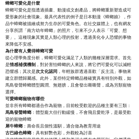
蟑螂可愛化是什麼
蟑螂可愛化是指透過插畫、動漫或文創產品，將蟑螂重新塑造成可
愛形象的社會現象。最具代表性的例子是日本動漫《蟑螂娘》，作
品中蟑螂被描繪成努力生存的可愛角色。在社交媒體上，也有網友
分享所謂「南方幼年蟑螂」的照片，引來不少人表示「可愛、想
要」。這種現象其實是人類心理的投射，透過美化令人恐懼的事物
來降低不安感。
為什麼有人覺得蟑螂可愛
從心理學角度分析，蟑螂可愛化滿足了人類的幾種深層需求。首先
是
情感補償機制
，對於害怕蟑螂的人來說，將它們可愛化可以減輕
恐懼感；其次是
次文化認同
，年輕族群透過喜歡「反主流」事物來
建立群體歸屬感。此外，某些特定蟑螂品種確實具有特別外觀，如
馬島發聲蟑螂體型圓潤、無翅膀，且會發出嘶嘶聲，成為另類寵物
選擇。
可愛蟑螂寵物有哪些
並非所有蟑螂都適合作為寵物，目前較受歡迎的品種主要有三類：
馬島發聲蟑螂
：體型龐大但行動緩慢，不會飛且愛乾淨，是最受歡
迎的寵物蟑螂
犀牛蟑螂
：壽命長且個性溫馴，適合做為教育用途
古巴綠色蟑螂
：具有鮮艷色彩，外觀較為討喜