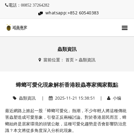
電話：00852 37264282
whatsapp:+852 60540383
蟲類資訊
當前位置：
首页
>
蟲類資訊
蟑螂可愛化現象解析香港殺蟲專家獨家觀點
蟲類資訊
|
2025-11-21 15:38:51 |
小编
最近網路上掀起一股「蟑螂可愛化」熱潮，不少年輕人將這種傳統
害蟲塑造成可愛形象，引發正反兩極討論。對於香港居民而言，蟑
螂始終是居家環境的頭號公敵，這種可愛化趨勢是否會影響防治意
識？本文將從多角度深入分析此現象。