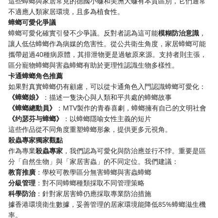
這些蟑螂與家居常見的德國小蠊和美洲大蠊有本質區別，它們通常
不適應人類家居環境，且多為植食性。
蟑螂可愛化爭議
蟑螂可愛化確實引發不少爭議。反對者認為這可能
模糊防治意識
，
讓人低估蟑螂作為病媒的危害性。從公共衛生角度，家居蟑螂可能
攜帶超過40種病原體，其排泄物更是過敏原來源。支持者則主張，
區分寵物蟑螂與害蟲蟑螂有助於更理性認識生物多樣性。
卡通蟑螂角色推薦
如果對真實蟑螂仍有顧慮，可以從卡通角色入門認識蟑螂可愛化：
《蟑螂娘》
：描述一隻決心與人類和平共處的蟑螂故事
《蟑螂總動員》
：MTV製作的青春喜劇，蟑螂擁有自己的文明社會
《约瑟芬与蟑螂》
：以蟑螂隱喻女性主義的短片
這些作品從不同角度重塑蟑螂形象，提供更多元視角。
殺蟲專家獨家觀點
作為專業
殺蟲專家
，我們認為可愛化與防治應並行不悖。重要是區
分「自然生物」與「家居害蟲」的不同定位。我們建議：
教育推廣
：學校可教學區分無害蟑螂與害蟲蟑螂
分級管理
：對不同蟑螂種類採取不同管理策略
科學防治
：針對家居害蟑仍應採取專業防治措施
據香港環境衛生數據，妥善管理的居家環境能降低85%蟑螂滋生機
率。