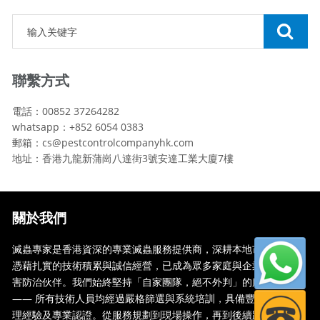
聯繫方式
電話：00852 37264282
whatsapp：+852 6054 0383
郵箱：cs@pestcontrolcompanyhk.com
地址：香港九龍新蒲崗八達街3號安達工業大廈7樓
關於我們
滅蟲專家是香港資深的專業滅蟲服務提供商，深耕本地市場多年，
憑藉扎實的技術積累與誠信經營，已成為眾多家庭與企業信賴的蟲
害防治伙伴。我們始終堅持「自家團隊，絕不外判」的服務承諾
—— 所有技術人員均經過嚴格篩選與系統培訓，具備豐富的現場處
理經驗及專業認證。從服務規劃到現場操作，再到後續跟蹤，全...