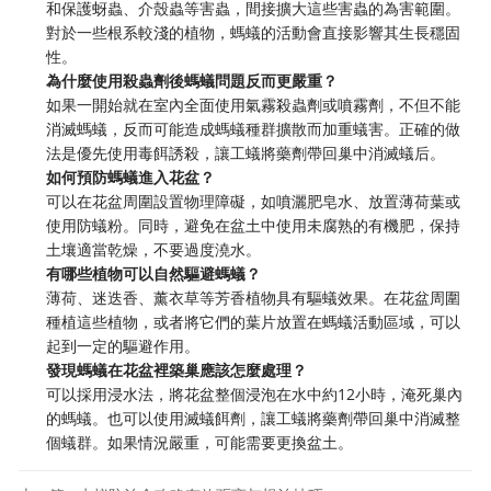
和保護蚜蟲、介殼蟲等害蟲，間接擴大這些害蟲的為害範圍。
對於一些根系較淺的植物，螞蟻的活動會直接影響其生長穩固
性。
為什麼使用殺蟲劑後螞蟻問題反而更嚴重？
如果一開始就在室內全面使用氣霧殺蟲劑或噴霧劑，不但不能
消滅螞蟻，反而可能造成螞蟻種群擴散而加重蟻害。正確的做
法是優先使用毒餌誘殺，讓工蟻將藥劑帶回巢中消滅蟻后。
如何預防螞蟻進入花盆？
可以在花盆周圍設置物理障礙，如噴灑肥皂水、放置薄荷葉或
使用防蟻粉。同時，避免在盆土中使用未腐熟的有機肥，保持
土壤適當乾燥，不要過度澆水。
有哪些植物可以自然驅避螞蟻？
薄荷、迷迭香、薰衣草等芳香植物具有驅蟻效果。在花盆周圍
種植這些植物，或者將它們的葉片放置在螞蟻活動區域，可以
起到一定的驅避作用。
發現螞蟻在花盆裡築巢應該怎麼處理？
可以採用浸水法，將花盆整個浸泡在水中約12小時，淹死巢內
的螞蟻。也可以使用滅蟻餌劑，讓工蟻將藥劑帶回巢中消滅整
個蟻群。如果情況嚴重，可能需要更換盆土。