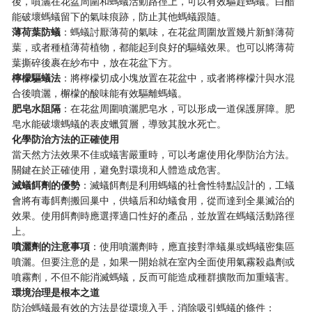
後，噴灑在花盆周圍和螞蟻活動路徑上，可以有效驅趕螞蟻。白醋
能破壞螞蟻留下的氣味痕跡，防止其他螞蟻跟隨。
薄荷葉防蟻
：螞蟻討厭薄荷的氣味，在花盆周圍放置幾片新鮮薄荷
葉，或者種植薄荷植物，都能起到良好的驅蟻效果。也可以將薄荷
葉撕碎後裹在紗布中，放在花盆下方。
檸檬驅蟻法
：將檸檬切成小塊放置在花盆中，或者將檸檬汁與水混
合後噴灑，檞檬的酸味能有效驅離螞蟻。
肥皂水阻隔
：在花盆周圍噴灑肥皂水，可以形成一道保護屏障。肥
皂水能破壞螞蟻的表皮蠟質層，導致其脫水死亡。
化學防治方法的正確使用
當天然方法效果不佳或蟻害嚴重時，可以考慮使用化學防治方法。
關鍵在於正確使用，避免對環境和人體造成危害。
滅蟻餌劑的優勢
：滅蟻餌劑是利用螞蟻的社會性特點設計的，工蟻
會將有毒餌劑搬回巢中，供蟻后和幼蟻食用，從而達到全巢滅治的
效果。使用餌劑時應選擇適口性好的產品，並放置在螞蟻活動路徑
上。
噴灑劑的注意事項
：使用噴灑劑時，應直接對準蟻巢或螞蟻密集區
噴灑。但要注意的是，如果一開始就在室內全面使用氣霧殺蟲劑或
噴霧劑，不但不能消滅螞蟻，反而可能造成種群擴散而加重蟻害。
環境治理是根本之道
防治螞蟻最有效的方法是從環境入手，消除吸引螞蟻的條件：