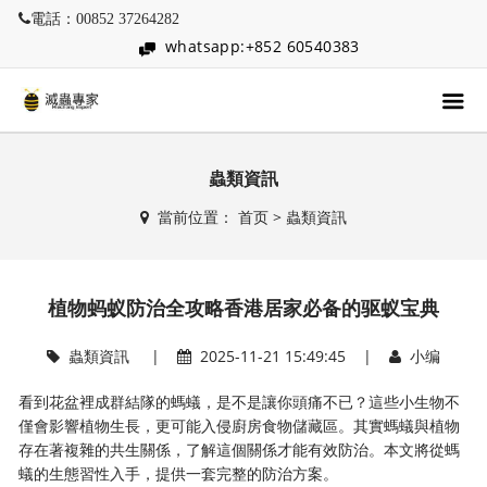
電話：00852 37264282
whatsapp:+852 60540383
蟲類資訊
當前位置：
首页
>
蟲類資訊
植物蚂蚁防治全攻略香港居家必备的驱蚁宝典
蟲類資訊
|
2025-11-21 15:49:45 |
小编
看到花盆裡成群結隊的螞蟻，是不是讓你頭痛不已？這些小生物不
僅會影響植物生長，更可能入侵廚房食物儲藏區。其實螞蟻與植物
存在著複雜的共生關係，了解這個關係才能有效防治。本文將從螞
蟻的生態習性入手，提供一套完整的防治方案。