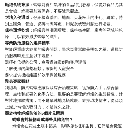
斷絕食物來源
：螞蟻對香甜氣味的食品特別敏感，保管好食品尤其
是食糖、蜂蜜要加蓋保存，不要隨意擺放。
封堵入侵通道
：仔細檢查牆面、地面、天花板上的小孔、縫隙，特
別是牆角、管道、瓷磚間隙等處，用泥灰或密封膠進行堵塞。
保持環境乾燥
：螞蟻喜歡潮濕環境，保持衛生間、廚房等區域的乾
燥，可以有效減少螞蟻的滋生。
專業防治服務的選擇標準
對於嚴重或大範圍的蟻害問題，尋求專業幫助是明智之舉。選擇防
治服務時應注意以下幾點：
選擇有信譽的公司，查看過往案例和客戶評價
了解使用的藥劑種類，確保對人寵安全
要求提供後續維護和效果保證服務
殺蟲專家觀點
我認為，防治螞蟻應該採取綜合治理策略，從預防入手，結合物
理、生物和必要的化學方法。重要的是要理解螞蟻的生態習性，針
對性地採取措施，而不是單純地見蟻就殺。維持環境整潔，從源頭
上減少螞蟻的吸引力，才是長久之計。
關於植物螞蟻防治的5個常見問題
螞蟻會對植物造成哪些具體危害？
螞蟻會在花盆土壤中築巢，影響植物根系生長，它們還會搬運