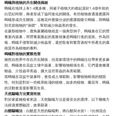
螞蟻與植物的共生關係揭秘
螞蟻在地球上有1.4萬多種，與被子植物大約都起源於1.4億年前的
白堊紀時期，兩者形成了協同進化的關係。有些植物會通過蜜露與
螞蟻形成共生關係，這種花外蜜腺分泌的蜜露能吸引螞蟻，而螞蟻
則充當植物的"保鏢"，幫助減少病蟲害的發生。
在蕨類植物中，鹿角蕨屬植物就是一個典型例子。螞蟻會在它的營
養葉內築巢，而營養葉隆起的葉脈就像是螞蟻行進的道路。作為回
報，螞蟻不僅幫助減少病蟲害，還把取食和繁育過程中所產生的腐
殖質作為植物的養料。
螞蟻對植物的實際危害
雖然自然界中存在共生關係，但居家環境中的螞蟻往往帶來更多麻
煩。螞蟻會在花盆土壤中築巢，影響植物根係生長，它們還會搬運
蚜蟲、介殼蟲等害蟲，擴大這些害蟲的為害範圍。
當螞蟻在花盆中築巢時，會造成土壤鬆動，影響植物根係的穩固
性。特別是對於一些根系較淺的植物，如多肉植物、蘭花等，螞蟻
的活動會直接影響其生長。
天然驅蟻方法實測有效
對於家庭種植者來說，天然驅蟻方法是最安全的選擇。以下幾種方
法經過實際驗證，效果顯著：
白醋驅蟻法
：白醋是天然的驅蟻劑，將白醋與水按1：1比例混合