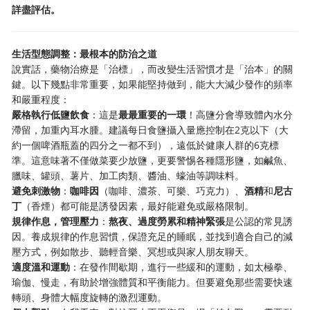
詳盡評估。
生活型態調整：最根本的防治之道
說實話，藥物治療是「治標」，而改變生活習慣才是「治本」的關
鍵。以下幾點非常重要，如果能堅持做到，能大大減少發作的頻率
和嚴重程度：
嚴格執行低鹽飲食
：這是
最最重要的一環
！高鹽分會導致體內水分
滯留，加重內耳水腫。建議每日食鹽攝入量應控制在2克以下（大
約一個啤酒瓶蓋的四分之一都不到），遠低於健康人群的6克標
準。這意味著不僅做菜要少放鹽，更要警惕各種隱形鹽，如鹹魚、
臘味、罐頭、薯片、加工肉類、醬油、蠔油等調味料。
避免刺激物
：
咖啡因
（咖啡、濃茶、可樂、巧克力）、
酒精
和
尼古
丁
（香煙）都可能是誘發因素，最好能避免或嚴格限制。
規律作息，管理壓力
：
熬夜、過度勞累和精神緊張
是公認的常見誘
因。養成規律的作息習慣，保證充足的睡眠，並找到適合自己的減
壓方式，例如散步、聽輕音樂、冥想或與家人朋友聊天。
適度溫和運動
：在發作間歇期，進行一些緩和的運動，如太極拳、
瑜伽、慢走，有助於增強體質和平衡能力。但要避免那些需要快速
轉頭、身體大幅度旋轉的激烈運動。