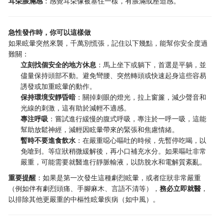
耳朵脹滿感
：感覺耳朵像被塞住一樣，有脹滿或壓迫感。
急性發作時，你可以這樣做
如果眩暈突然來襲，千萬別慌張，記住以下幾點，能幫你安全度過
難關：
立刻找個安全的地方休息
：馬上坐下或躺下，首選是平躺，並
儘量保持頭部不動。避免彎腰、突然轉頭或快速起身這些容易
誘發或加重眩暈的動作。
保持環境安靜昏暗
：關掉刺眼的燈光，拉上窗簾，減少聲音和
光線的刺激，這有助於減輕不適感。
專注呼吸
：嘗試進行緩慢的腹式呼吸，專注於一呼一吸，這能
幫助放鬆神經，減輕因眩暈帶來的緊張和焦慮情緒。
暫時不要進食飲水
：在嚴重噁心嘔吐的時候，先暫停吃喝，以
免嗆到。等症狀稍微緩解後，再小口補充水分。如果嘔吐非常
嚴重，可能需要就醫進行靜脈輸液，以防脫水和電解質紊亂。
重要提醒
：如果是第一次發生這種劇烈眩暈，或者症狀非常嚴重
（例如伴有劇烈頭痛、手腳麻木、言語不清等），
務必立即就醫
，
以排除其他更嚴重的中樞性眩暈疾病（如中風）。