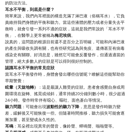
的防治方法。
耳水不平衡，到底是什麼？
簡單來說，我們內耳裡面的構造充滿了淋巴液（俗稱耳水），它負
責維持我們身體的平衡和聽力。當這些液體的壓力或者分量失去平
衡時，就會引發一系列不適的症狀，這就是我們常說的「耳水不平
衡」，在醫學上更常被稱為
梅尼埃病
。
說真的，這問題的根源目前還不是百分之百明確，可能和內淋巴液
的產生與吸收失調有關，也有些研究認為與免疫、遺傳甚至有病毒
感染史有關聯。好消息是，雖然它可能會反覆發作，但通過適當的
管理，絕大多數人的症狀是可以得到很好控制的。
認識耳水不平衡的常見症狀
當耳水不平衡發作時，身體會發出哪些信號呢？瞭解這些能幫助你
早期警覺：
眩暈（天旋地轉）
：這是最讓人難受的症狀。患者會感覺自身或周
圍環境在旋轉、搖晃或傾斜，通常持續20分鐘到數小時，很少超過
24小時。發作時常伴有噁心、嘔吐、面色蒼白等情況。
聽力問題
：可能會出現
波動性的聽力下降
，意思是發作時聽力變
差，緩解後又可能恢復一些。但隨著時間推移，聽力損失可能會逐
漸加重，甚至變成永久性的。
耳鳴
：耳朵裡出現異常的聲音，像鈴聲、蟬鳴聲、嗡嗡聲等。