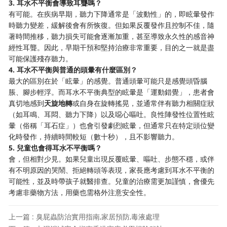
3. 耳水不平衡會導致耳聾嗎？
有可能。在疾病早期，聽力下降通常是「波動性」的，即眩暈發作
時聽力變差，緩解後會有所恢復。但如果反覆發作且控制不佳，隨
著時間推移，聽力損失可能會逐漸加重，甚至導致永久性的感音神
經性耳聾。因此，早期干預和堅持治療非常重要，目的之一就是盡
可能保護殘存聽力。
4. 耳水不平衡與普通的頭暈有什麼區別？
最大的區別在於「眩暈」的感覺。普通頭暈可能只是感覺頭昏腦
脹、腳步輕浮。而耳水不平衡典型的眩暈是「運動錯覺」，患者會
真切地感到
天旋地轉
或自身在旋轉搖晃，並通常伴有聽力相關症狀
（如耳鳴、耳悶、聽力下降）以及噁心嘔吐。良性陣發性位置性眩
暈（俗稱「耳石症」）也會引發劇烈眩暈，但通常只在特定頭位變
化時發作，持續時間較短（數十秒），且不影響聽力。
5. 兒童也會得耳水不平衡嗎？
會，但相對少見。如果兒童出現反覆眩暈、嘔吐、步態不穩，或伴
有不明原因的哭鬧、拒絕轉頭等表現，家長應考慮到耳水不平衡的
可能性，並及時帶孩子就醫排查。兒童的治療需更加謹慎，會優先
考慮非藥物方法，用藥也需格外注意安全性。
上一篇 : 臭屁蟲防治實用指南,家居預防,毒液處理