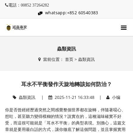
電話：00852 37264282
whatsapp:+852 60540383
蟲類資訊
當前位置：
首页
>
蟲類資訊
耳水不平衡發作天旋地轉該如何防治？
蟲類資訊
|
2025-11-21 16:33:48 |
小编
你是否曾經經歷過突然之間感覺整個世界都在旋轉，伴隨著噁心、
想吐，甚至聽力變得模糊的情況？說實在的，這種滋味確實不好
受，而這很可能就是「耳水不平衡」的典型表現。別擔心，這篇文
章就是要用最白話的方式，讓你徹底了解這個問題，並且掌握實用