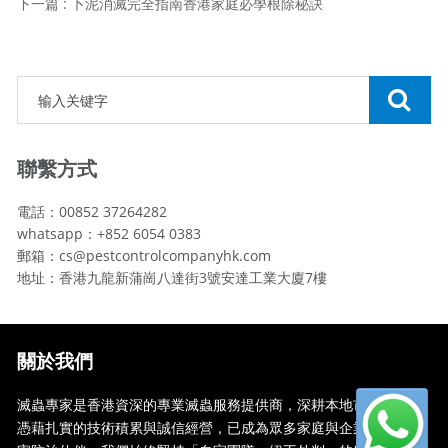
下一篇 : 卜泥消滅完全指南香港家庭必學根除秘訣
聯繫方式
電話：00852 37264282
whatsapp：+852 6054 0383
郵箱：cs@pestcontrolcompanyhk.com
地址：香港九龍新蒲崗八達街3號安達工業大廈7樓
關於我們
滅蟲專家是香港資深的專業滅蟲服務提供商，深耕本地市場多年，
憑藉扎實的技術積累與誠信經營，已成為眾多家庭與企業信賴的蟲