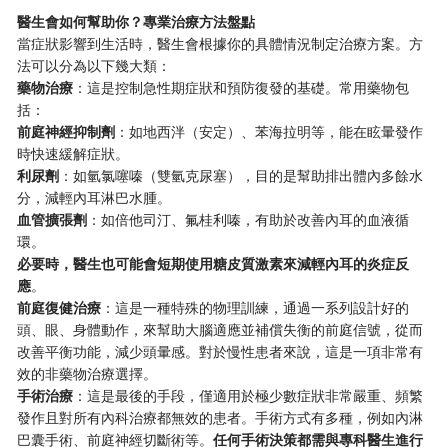
醫生會如何幫助你？專業治療方法盤點
當症狀影響到生活時，醫生會根據你的具體情況制定治療方案。方
法可以分為以下幾大類：
藥物治療
：這是控制急性期症狀和預防復發的基礎。常用藥物包
括：
前庭神經抑制劑
：如地西泮（安定）、苯海拉明等，能在眩暈發作
時快速緩解症狀。
利尿劑
：如氫氯噻嗪（雙氫克尿塞），目的是幫助排出體內多餘水
分，減輕內耳淋巴水腫。
血管擴張劑
：如倍他司汀、氟桂利嗪，有助於改善內耳的血液循
環。
必要時，醫生也可能會短期使用糖皮質激素來減輕內耳的炎症反
應
。
前庭復健治療
：這是一種特殊的物理訓練，通過一系列設計好的
頭、眼、身體動作，來幫助大腦適應並補償失衡的前庭信號，從而
改善平衡功能，減少頭暈感。對於慢性患者來說，這是一項非常有
效的非藥物治療選擇。
手術治療
：這是最後的手段，僅適用於極少數症狀非常嚴重、頻繁
發作且對所有內科治療都無效的患者。手術方式有多種，例如內淋
巴囊手術、前庭神經切斷術等。
任何手術決策都需與專科醫生進行