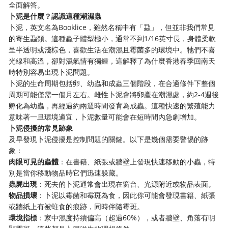
全面解答。
卜泥是什麼？認識這種潮濕蟲
卜泥，英文名為Booklice，雖然名稱中有「蝨」，但並非我們常見
的寄生蝨類。這種蟲子體型極小，通常不到1/16英寸長，身體柔軟
呈半透明或淺棕色，喜歡生活在潮濕且霉菌多的環境中。牠們不喜
光線和高溫，卻對濕氣情有獨鍾，這解釋了為什麼香港春季回南天
時特別容易出現卜泥問題。
卜泥的生命周期包括卵、幼蟲和成蟲三個階段，在合適條件下整個
周期可能僅需一個月左右。雌性卜泥會將卵產在潮濕處，約2-4週後
孵化為幼蟲，再經過約兩週時間發育為成蟲。這種快速的繁殖能力
意味著一旦環境適宜，卜泥數量可能會在短時間內急劇增加。
卜泥侵擾的常見跡象
及早發現卜泥侵擾是控制問題的關鍵。以下是幾個需要警惕的跡
象：
肉眼可見的蟲體
：在書籍、紙張或牆壁上發現快速移動的小蟲，特
別是當你移動物品時它們迅速躲藏。
蟲屍出現
：死去的卜泥通常會出現在窗台、光源附近或物品表面。
物品損壞
：卜泥以霉菌和霉斑為食，因此你可能會發現書籍、紙張
或牆紙上有被蛀食的痕跡，同時伴隨霉斑。
環境指標
：家中濕度持續偏高（超過60%），或者牆壁、角落有明