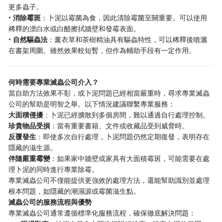
更多蟲子。
•
消除霉斑
：卜泥以霉菌為食，因此清除霉菌至關重要。可以使用
稀釋的漂白水或白醋擦拭牆壁和發霉表面。
•
自然驅蟲法
：薰衣草和茶樹精油具有驅蟲特性，可以稀釋後噴灑
在書架周圍。雖然效果較短暫，但作為輔助手段有一定作用。
何時需要專業滅蟲公司介入？
當自助方法效果不彰，或卜泥問題已經相當嚴重時，尋求專業滅蟲
公司的幫助是明智之舉。以下情況建議聯繫專業服務：
大面積侵擾
：卜泥已經擴散到多個房間，難以通過自行處理控制。
珍貴物品受損
：當有重要書籍、文件或收藏品受到威脅時。
反覆發生
：即使多次自行處理，卜泥問題仍然定期復發，表明存在
隱藏的滋生源。
伴隨嚴重霉變
：如果家中牆壁或家具有大面積霉斑，可能需要在處
理卜泥的同時進行專業除霉。
專業滅蟲公司不僅能提供更強效的處理方法，還能幫助識別並處理
根本問題，如隱藏的潮濕源或霉菌滋生點。
滅蟲公司的服務流程與優勢
專業滅蟲公司通常遵循標準化服務流程，確保徹底解決問題：