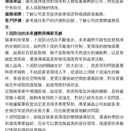
環保承諾
：優先選擇使用對環境和人體低毒藥劑的公司，特別是家
中有幼兒、老人或寵物的情況。
服務保障
：了解公司是否提供效果保證和後續跟進服務。
客戶評價
：參考過往客戶的評價和反饋，了解公司的實際服務質
量。
卜泥防治的未來趨勢與獨家見解
隨著科技發展，卜泥防治也在不斷進步。未來趨勢可能包括更精准
的生物防治法，如利用卜泥的天敵進行控制；更環保的植物源農
藥，如基於百部提取物、榧子提取物等天然成分的滅殺劑；以及智
能監測系統，通過傳感器及時發現濕度異常和蟲害活動。
個人認為，卜泥防治的關鍵在於「防大於治」。與其等到問題嚴重
時尋求補救，不如從家居環境入手，從源頭上消除卜泥滋生的條
件。香港居住空間有限，更需注重收納空間的通風防潮，對珍貴書
籍文件採取防護措施，如使用密封保存盒。
定期檢查家中潮濕區域，如浴室、廚房和靠近外牆的櫃櫥，及時處
理微小霉斑，能夠有效預防卜泥滋生。對於已經存在的卜泥問題，
可根據嚴重程度決定是否尋求專業幫助。專業滅蟲公司如能多潔、
史偉莎等提供的全面方案，往往能更徹底地解決問題。
卜泥問題雖小，卻能反映家居環境的整體健康狀況。通過科學防治
和適當專業協助，完全可以實現無蟲害的居住環境，保護那些承載
記憶與知識的珍貴物品。