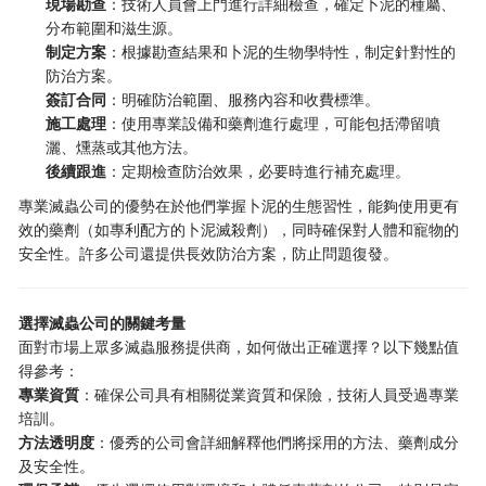
現場勘查
：技術人員會上門進行詳細檢查，確定卜泥的種屬、
分布範圍和滋生源。
制定方案
：根據勘查結果和卜泥的生物學特性，制定針對性的
防治方案。
簽訂合同
：明確防治範圍、服務內容和收費標準。
施工處理
：使用專業設備和藥劑進行處理，可能包括滯留噴
灑、燻蒸或其他方法。
後續跟進
：定期檢查防治效果，必要時進行補充處理。
專業滅蟲公司的優勢在於他們掌握卜泥的生態習性，能夠使用更有
效的藥劑（如專利配方的卜泥滅殺劑），同時確保對人體和寵物的
安全性。許多公司還提供長效防治方案，防止問題復發。
選擇滅蟲公司的關鍵考量
面對市場上眾多滅蟲服務提供商，如何做出正確選擇？以下幾點值
得參考：
專業資質
：確保公司具有相關從業資質和保險，技術人員受過專業
培訓。
方法透明度
：優秀的公司會詳細解釋他們將採用的方法、藥劑成分
及安全性。