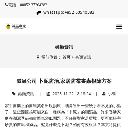
電話：00852 37264282
whatsapp:+852 60540383
蟲類資訊
當前位置：
首页
>
蟲類資訊
滅蟲公司 卜泥防治,家居防霉書蟲根除方案
蟲類資訊
|
2025-11-22 18:18:24 |
小编
家中書架上的書籍莫名出現損壞，牆角冒出一些幾乎看不見的小蟲
子，這些困擾很可能來自一種稱為「卜泥」的潮濕蟲。許多香港家
庭在潮濕季節都會面臨類似問題，不僅影響家居環境，更可能損害
珍貴的書籍和物品。究竟什麼是卜泥？如何有效根除？本文將提供