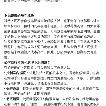
顯霉斑，這些都是卜泥滋生的理想條件。
卜泥帶來的潛在風險
雖然卜泥不會像蚊蟲那樣直接叮咬人體，也不會像白蟻那樣快速破
壞木材結構，但牠們的存在絕非無害。卜泥以霉菌為食，而大量霉
菌的產生會影響室內空氣質量，可能誘發過敏或呼吸道問題。更重
要的是，卜泥會損壞珍貴的書籍、文件和有收藏價值的紙製品。
許多香港家庭有藏書的習慣，無論是經典文學還是具有紀念意義的
舊照片，都可能成為卜泥的食物來源。一旦這些物品被卜泥侵擾，
修復起來既困難又成本高昂。因此，預防和早期干預顯得尤為重
要。
如何自行預防和處理卜泥問題？
對於輕度的卜泥問題，可以嘗試以下自助方法：
•
控制室內濕度
：這是防治卜泥的根本之道。香港氣候潮濕，建議
在潮濕季節持續使用抽濕機，將室內濕度控制在50%以下。抽濕機
不僅能抑制卜泥滋生，也能改善居住舒適度。
•
保持通風
：特別是在廚房、浴室等濕氣較重的區域，應確保空氣
流通。天氣允許時，多開窗通風。
•
徹底清潔
：使用吸塵器仔細清理書架、窗台和角落，移除可能存
在的卜泥和蟲卵。注意，不要直接用手掐死卜泥，這可能反而吸引