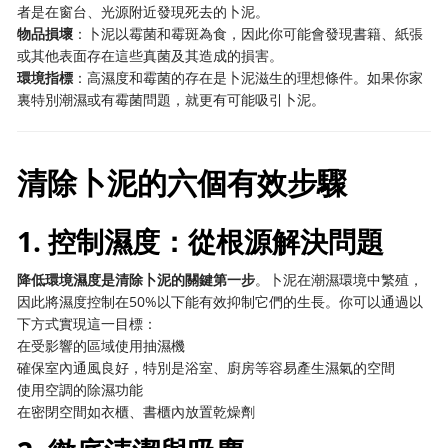
者是在窗台、光源附近發現死去的卜泥。
物品損壞
：卜泥以霉菌和霉斑為食，因此你可能會發現書籍、紙張
或其他表面存在這些真菌及其造成的損害。
環境指標
：高濕度和霉菌的存在是卜泥滋生的理想條件。如果你家
裏特別潮濕或有霉菌問題，就更有可能吸引卜泥。
清除卜泥的六個有效步驟
1. 控制濕度：從根源解決問題
降低環境濕度是清除卜泥的關鍵第一步
。卜泥在潮濕環境中繁殖，
因此將濕度控制在50%以下能有效抑制它們的生長。你可以通過以
下方式實現這一目標：
在受影響的區域使用抽濕機
確保室內通風良好，特別是浴室、廚房等容易產生濕氣的空間
使用空調的除濕功能
在密閉空間如衣櫃、書櫃內放置乾燥劑