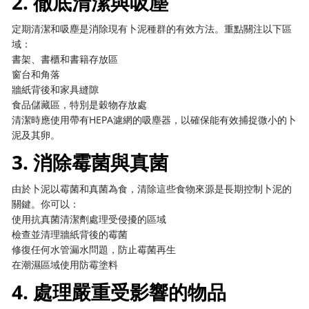
2. 徹底清潔與吸塵
定期清潔和吸塵是消除現有卜泥種群的有效方法。重點關注以下區
域：
書架、書櫃和書籍存放區
窗台和角落
牆紙背後和家具縫隙
食品儲藏區，特別是穀物存放處
清潔時應使用帶有HEPA濾網的吸塵器，以確保能有效捕捉微小的卜
泥及其卵。
3. 消除霉菌與真菌
由於卜泥以霉菌和真菌為食，清除這些食物來源是長期控制卜泥的
關鍵。你可以：
使用抗真菌清潔劑處理受侵擾的區域
檢查並清理牆紙背後的霉菌
修復任何水管漏水問題，防止霉菌再生
在潮濕區域使用防霉塗料
4. 處理嚴重受影響的物品