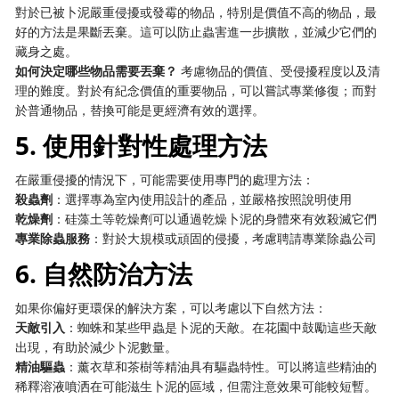
對於已被卜泥嚴重侵擾或發霉的物品，特別是價值不高的物品，最
好的方法是果斷丟棄。這可以防止蟲害進一步擴散，並減少它們的
藏身之處。
如何決定哪些物品需要丟棄？
​ 考慮物品的價值、受侵擾程度以及清
理的難度。對於有紀念價值的重要物品，可以嘗試專業修復；而對
於普通物品，替換可能是更經濟有效的選擇。
5. 使用針對性處理方法
在嚴重侵擾的情況下，可能需要使用專門的處理方法：
殺蟲劑
：選擇專為室內使用設計的產品，並嚴格按照說明使用
乾燥劑
：硅藻土等乾燥劑可以通過乾燥卜泥的身體來有效殺滅它們
專業除蟲服務
：對於大規模或頑固的侵擾，考慮聘請專業除蟲公司
6. 自然防治方法
如果你偏好更環保的解決方案，可以考慮以下自然方法：
天敵引入
：蜘蛛和某些甲蟲是卜泥的天敵。在花園中鼓勵這些天敵
出現，有助於減少卜泥數量。
精油驅蟲
：薰衣草和茶樹等精油具有驅蟲特性。可以將這些精油的
稀釋溶液噴洒在可能滋生卜泥的區域，但需注意效果可能較短暫。