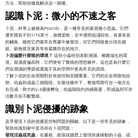
方法，幫助你徹底解決這一困擾。
認識卜泥：微小的不速之客
卜泥，科學上被稱為Psocids，是一種常見的家居微小昆蟲。它們
通常體長不到1/16英寸，身體柔軟，呈半透明或淺棕色，有著長長
的觸角。雖然它們最常在舊書中被發現，但它們同樣會出現在牆
紙、穀物甚至家具等有霉菌存在的地方。
卜泥偏愛什麼樣的環境？
​ 這些小蟲特別喜歡潮濕、黴菌滋生的環
境。當濕度偏高時，它們便有了繁殖的理想條件。這也是為什麼它
們在潮濕的季節或通風不良的空間中更為常見的原因。
了解卜泥的生命周期對於有效控制至關重要。它們的生命周期包括
卵、幼蟲和成蟲三個階段。在最佳條件下，整個周期可在一個月左
右完成：卵大約2-4週後孵化，幼蟲階段約持續兩週，而成蟲則可存
活數月並不斷繁殖。
識別卜泥侵擾的跡象
及早發現卜泥的侵擾是控制問題的關鍵。以下是一些常見的跡象，
幫助你識別家中是否存在卜泥問題：
發現活蟲或死蟲
：在書籍、紙張或牆壁上發現快速移動的小蟲，或