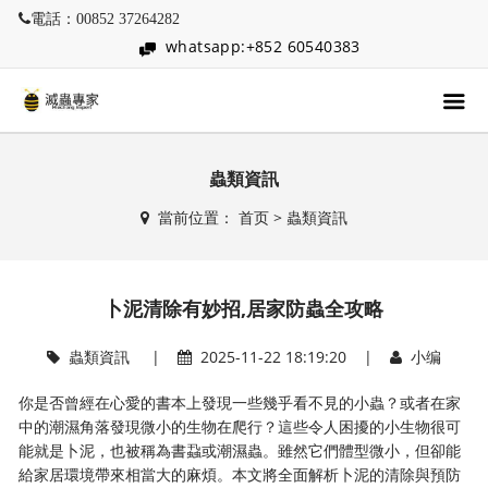
電話：00852 37264282
whatsapp:+852 60540383
蟲類資訊
當前位置：
首页
>
蟲類資訊
卜泥清除有妙招,居家防蟲全攻略
蟲類資訊
|
2025-11-22 18:19:20 |
小编
你是否曾經在心愛的書本上發現一些幾乎看不見的小蟲？或者在家
中的潮濕角落發現微小的生物在爬行？這些令人困擾的小生物很可
能就是卜泥，也被稱為書蝨或潮濕蟲。雖然它們體型微小，但卻能
給家居環境帶來相當大的麻煩。本文將全面解析卜泥的清除與預防