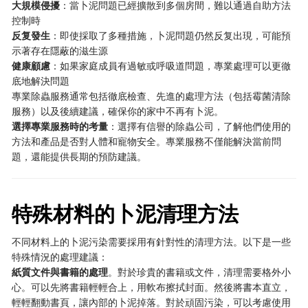
大規模侵擾
：當卜泥問題已經擴散到多個房間，難以通過自助方法
控制時
反复發生
：即使採取了多種措施，卜泥問題仍然反复出現，可能預
示著存在隱蔽的滋生源
健康顧慮
：如果家庭成員有過敏或呼吸道問題，專業處理可以更徹
底地解決問題
專業除蟲服務通常包括徹底檢查、先進的處理方法（包括霉菌清除
服務）以及後續建議，確保你的家中不再有卜泥。
選擇專業服務時的考量
：選擇有信譽的除蟲公司，了解他們使用的
方法和產品是否對人體和寵物安全。專業服務不僅能解決當前問
題，還能提供長期的預防建議。
特殊材料的卜泥清理方法
不同材料上的卜泥污染需要採用有針對性的清理方法。以下是一些
特殊情況的處理建議：
紙質文件與書籍的處理
。對於珍貴的書籍或文件，清理需要格外小
心。可以先將書籍輕輕合上，用軟布擦拭封面。然後將書本直立，
輕輕翻動書頁，讓內部的卜泥掉落。對於頑固污染，可以考慮使用