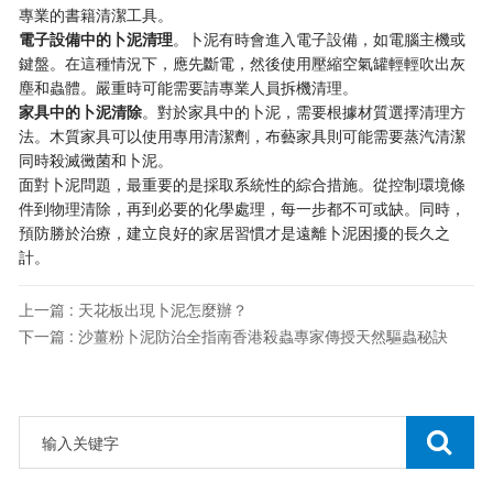
專業的書籍清潔工具。
電子設備中的卜泥清理
。卜泥有時會進入電子設備，如電腦主機或
鍵盤。在這種情況下，應先斷電，然後使用壓縮空氣罐輕輕吹出灰
塵和蟲體。嚴重時可能需要請專業人員拆機清理。
家具中的卜泥清除
。對於家具中的卜泥，需要根據材質選擇清理方
法。木質家具可以使用專用清潔劑，布藝家具則可能需要蒸汽清潔
同時殺滅黴菌和卜泥。
面對卜泥問題，最重要的是採取系統性的綜合措施。從控制環境條
件到物理清除，再到必要的化學處理，每一步都不可或缺。同時，
預防勝於治療，建立良好的家居習慣才是遠離卜泥困擾的長久之
計。
上一篇 : 天花板出現卜泥怎麼辦？
下一篇 : 沙薑粉卜泥防治全指南香港殺蟲專家傳授天然驅蟲秘訣