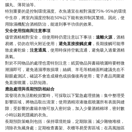
腦丸、薄荷油等。
特別重要的是控制環境濕度。衣魚適宜在相對濕度75%-95%的環境
中生存，將室內濕度控制在50%以下能有效抑制其繁殖。因此，使
用除濕機配合酒精防治，能達到事半功倍的效果。
安全使用指南與注意事項
儘管酒精相對安全，但使用時仍需注意以下事項：
遠離火源
，酒精
易燃，切勿在明火附近使用；
避免直接接觸皮膚
，長期接觸可能導
致皮膚乾燥；
注意通風
，使用時保持空氣流通，避免吸入過量酒精
蒸氣。
對於不同物品的處理也需特別注意：紙質物品與書籍噴灑時要輕微
潮濕即可，避免過濕導致損壞；絲綢、羊毛等精緻面料建議先在不
顯眼處測試，確認不會造成褪色或損傷後再使用；電子產品周圍避
免直接噴灑，以防短路。
應急處理與長期預防相結合
當發現衣魚活動較頻繁時，可採取以下緊急處理措施：集中整理受
影響區域，將物品取出清潔；使用酒精溶液徹底噴灑所有表面與縫
隙；受影響的書籍衣物可放入密封袋，加入少量酒精棉球，密封數
小時以殺死隱藏的衣魚。
長期預防策略則包括：保持環境乾燥，定期除濕；減少雜物堆積，
消除衣魚藏身處；定期檢查書架、衣櫃等易受害區域；在高風險區