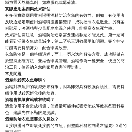
域放置天然驅蟲劑，如樟腦丸或薄荷油。
實際應用案例與效果評估
有多個實際應用案例證明酒精防治衣魚的有效性。例如，有使用者
反映通過定期使用酒精噴灑書架縫隙，成功控制衣魚數量。另有案
例顯示，將酒精與少量肥皂水混合使用，能提高衣魚死亡率。
效果評估需注意，酒精防治通常需要連續數週才能見效。第一週可
能看到活躍衣魚數量減少，第二至第三週效果更加明顯。完全控制
可能需要持續努力，配合環境改善。
衣魚防治是一個持續過程，而非一勞永逸的解決方案。成功關鍵在
於堅持正確方法，並結合環境管理。酒精作為一種安全、便捷的防
治工具，值得納入您的家居蟲害管理計劃。
常見問題
酒精能殺死衣魚卵嗎？
酒精對衣魚卵的殺滅效果有限，因為卵殼具有較強保護性。需要持
續使用以殺死孵化後的幼蟲。
酒精會損壞書籍或衣物嗎？
適量使用不會造成損壞，但過量可能使紙張變脆或導致某些面料褪
色。建議先在不顯眼處測試。
酒精防治衣魚需要多久見效？
直接噴灑可立即殺死接觸的衣魚，但整體种群控制通常需要2-3週的
定期處理。