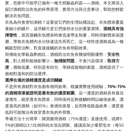
實，您家中可能早已備有一種天然驅蟲利器——酒精。本文將深入
探討酒精防治衣魚的科學原理、實用方法與注意事項，幫助您輕鬆
解決衣魚問題。
衣魚為何會害怕酒精？這要從它們的生理結構說起。衣魚體表覆蓋
著細小的鱗片，這些鱗片是它們保持水分的重要屏障。
酒精具有強
揮發性
，當其接觸衣魚體表時會迅速帶走熱量，同時溶解體表保護
層，導致衣魚體內水分快速流失而死亡。這一特性使酒精成為一種
觸殺型防治劑，對直接接觸的衣魚有明顯效果。
與傳統化學殺蟲劑相比，酒精防治衣魚有幾個明顯優勢：
安全性
高
，對人體和寵物影響小；
無殘留問題
，不會污染環境；
取得方
便
，價格低廉。特別是有幼兒、孕婦或寵物的家庭，酒精提供了一
個相對溫和的防治選擇。
選擇合適的酒精濃度是成功關鍵
不是所有酒精對衣魚都有相同效果。根據實際使用經驗，
70%-75%
的酒精溶液被證明是最有效的濃度範圍
。這一濃度的酒精具有最佳
滲透性，能穿透衣魚體表，同時保持足夠接觸時間以確保效果。濃
度過高的酒精（如95%）會過快蒸發，反而降低殺蟲效果；濃度過
低則可能無法有效穿透衣魚的外骨骼。
準備方法十分簡單：購買藥用酒精（75%濃度）直接使用，或將9
5%的酒精以3:1比例與純水混合調製。建議添加少量肥皂水（每50