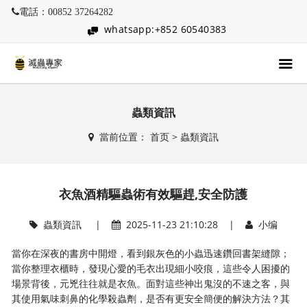
電話：00852 37264282
whatsapp:+852 60540383
蟲類資訊
當前位置：
首页
>
蟲類資訊
衣魚酒精驅蟲術有效驅趕,安全防護
蟲類資訊
|
2025-11-23 21:10:28 |
小编
當你在深夜的書房中開燈，看到銀灰色的小蟲迅速鑽回書架縫隙；
當你整理衣櫃時，發現心愛的毛衣出現細小咬痕，這些令人困擾的
場景背後，元兇往往就是衣魚。面對這些神出鬼沒的不速之客，與
其使用氣味刺鼻的化學殺蟲劑，是否有更安全簡便的解決方法？其