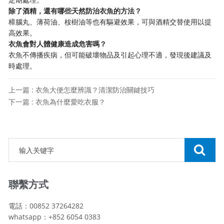
除了酒精，還有哪些天然防治衣魚的方法？
樟腦丸、薄荷油、桉樹油等也有驅避效果，可與酒精交替使用以提
高效果。
衣魚會對人體健康造成危害嗎？
衣魚不傳播疾病，但可能破壞物品及引起心理不適，發現後建議及
時處理。
上一篇 : 衣魚大便怎麼辨識？清潔防治關鍵技巧
下一篇 : 衣魚為什麼愛吃衣服？
聯繫方式
電話：00852 37264282
whatsapp：+852 6054 0383