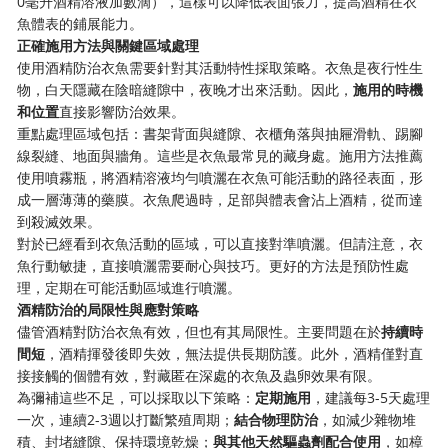
0毫升酒精溶液加數滴），這樣可以降低表面張力，提高酒精在衣
魚體表的鋪展能力。
正確施用方法與關鍵區域處理
使用酒精防治衣魚需要針對其活動特性採取策略。衣魚是夜行性生
物，白天隱藏在陰暗縫隙中，夜晚才出來活動。因此，
施用的時機
和位置
直接影響防治效果。
重點處理區域包括：書架背面與縫隙、衣櫃角落與抽屜滑軌、踢腳
線裂縫、地面與牆角。這些是衣魚最常見的藏身處。施用方法推薦
使用噴霧瓶，將酒精溶液均勻噴灑在衣魚可能活動的路径表面，形
成一層薄薄的藥膜。衣魚爬過時，足部與體表會沾上酒精，從而達
到殺滅效果。
對於已經看到衣魚活動的區域，可以直接對準噴灑。但請注意，衣
魚行動敏捷，直接噴灑需要耐心與技巧。更好的方法是預防性處
理，定期在可能活動區域進行噴灑。
酒精防治的局限性與應對策略
儘管酒精對防治衣魚有效，但也有其局限性。主要問題在於
持續時
間短
，酒精揮發後即失效，無法提供長期防護。此外，酒精僅對直
接接觸的個體有效，對藏匿在深處的衣魚及蟲卵效果有限。
為彌補這些不足，可以採取以下策略：
定期施用
，建議每3-5天處理
一次，連續2-3週以打斷繁殖周期；
結合物理防治
，如減少雜物堆
積、封堵縫隙、保持環境乾燥；
與其他天然驅蟲劑配合使用
，如樟