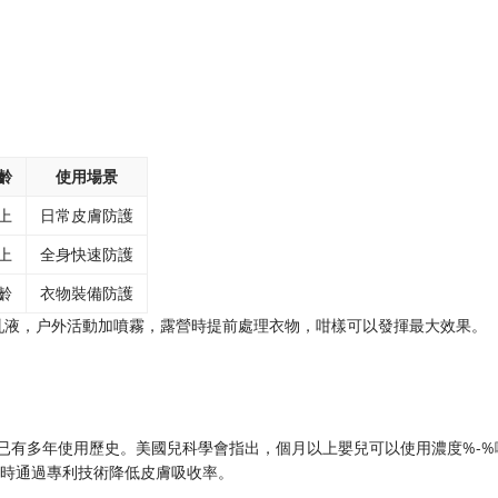
齡
使用場景
上
日常皮膚防護
上
全身快速防護
齡
衣物裝備防護
蚊乳液，户外活動加噴霧，露營時提前處理衣物，咁樣可以發揮最大效果。
，已有多年使用歷史。美國兒科學會指出，個月以上嬰兒可以使用濃度%-%
，同時通過專利技術降低皮膚吸收率。