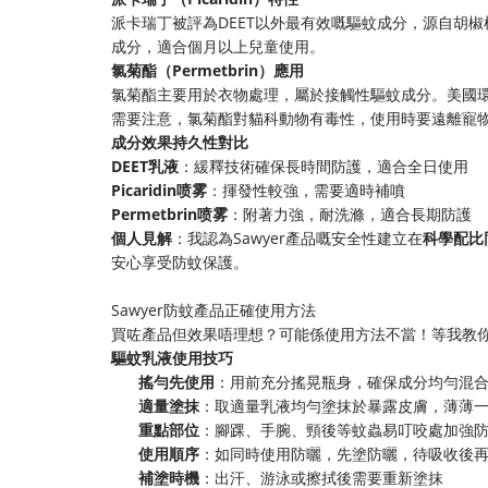
派卡瑞丁被評為DEET以外最有效嘅驅蚊成分，源自胡
成分，適合個月以上兒童使用。
​氯菊酯（Permetbrin）應用​
氯菊酯主要用於衣物處理，屬於接觸性驅蚊成分。美國環
需要注意，氯菊酯對貓科動物有毒性，使用時要遠離寵
​成分效果持久性對比​
​DEET乳液​
​：緩釋技術確保長時間防護，適合全日使用
​Picaridin喷雾​
​：揮發性較強，需要適時補噴
​Permetbrin喷雾​
​：附著力強，耐洗滌，適合長期防護
​個人見解​
​：我認為Sawyer產品嘅安全性建立在​
​科學配比
安心享受防蚊保護。
Sawyer防蚊產品正確使用方法
買咗產品但效果唔理想？可能係使用方法不當！等我教
​驅蚊乳液使用技巧​
​搖勻先使用​
​：用前充分搖晃瓶身，確保成分均勻混
​適量塗抹​
​：取適量乳液均勻塗抹於暴露皮膚，薄薄
​重點部位​
​：腳踝、手腕、頸後等蚊蟲易叮咬處加強
​使用順序​
​：如同時使用防曬，先塗防曬，待吸收後
​補塗時機​
​：出汗、游泳或擦拭後需要重新塗抹