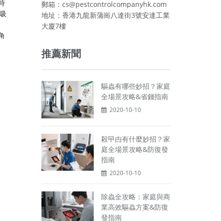
時
郵箱：cs@pestcontrolcompanyhk.com
吸
地址：香港九龍新蒲崗八達街3號安達工業
大廈7樓
角
推薦新聞
驅蟲有哪些妙招？家庭
全場景攻略&省錢指南
2020-10-10
殺曱甴有什麼妙招？家
庭全場景攻略&防復發
指南
2020-10-10
除蟲全攻略：家庭與商
業高效驅蟲方案&防復
發指南