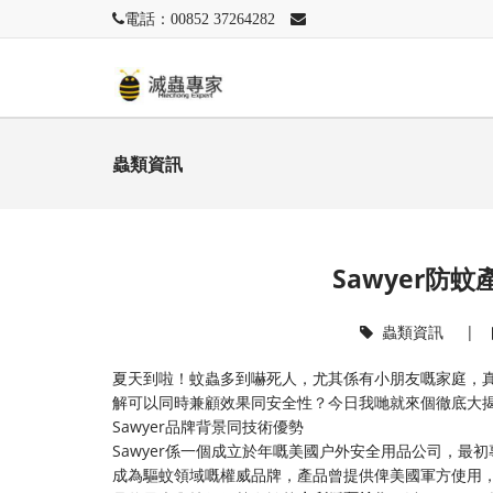
電話：00852 37264282
蟲類資訊
Sawyer防
蟲類資訊
|
夏天到啦！蚊蟲多到嚇死人，尤其係有小朋友嘅家庭，真
解可以同時兼顧效果同安全性？今日我哋就來個徹底大
Sawyer品牌背景同技術優勢
Sawyer係一個成立於年嘅美國户外安全用品公司，
成為驅蚊領域嘅權威品牌，產品曾提供俾美國軍方使用