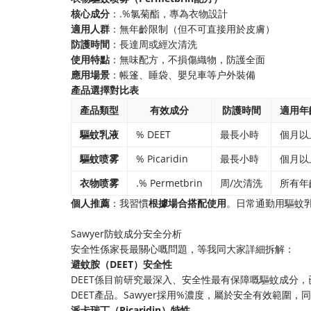
​核心成分​
​：.%氯菊酯，專為衣物設計
​適用人群​
​：無年齡限制（但不可直接用於皮膚）
​防護時間​
​：長達周或經次清洗
​使用特點​
​：無味配方，不損傷織物，防護全面
​應用場景​
​：帳篷、睡袋、嬰兒車等户外裝備
​產品選擇對比表​
產品類型
有效成分
防護時間
適用年
​驅蚊乳液​
% DEET
最長小時
個月以
​驅蚊喷雾​
% Picaridin
最長小時
個月以
​衣物喷雾​
.% Permetbrin
周/次清洗
所有年
​個人推薦​
​：我習慣​
​根據場合搭配使用​
​。日常通勤用驅
Sawyer防蚊成分安全分析
安全性係家長最關心嘅問題，等我同大家詳細拆解：
​避蚊胺（DEET）安全性​
DEET係目前研究最深入、安全性最有保障嘅驅蚊成分
DEET產品。Sawyer採用%濃度，屬於安全有效範圍
​派卡瑞丁（Picaridin）特性​