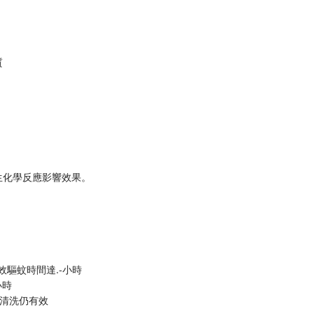
質
生化學反應影響效果。
效驅蚊時間達.-小時
小時
次清洗仍有效