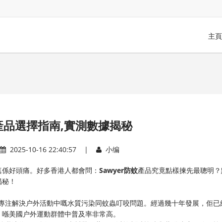
主頁
蚊產品選擇指南,實測數據揭秘
2025-10-16 22:40:57 |
小编
係好頭痛。好多香港人都會問：​
​Sawyer防蚊​
​產品究竟點樣揀先最聰明？
揭秘！
最初專注解決户外活動中嘅水質污染同蚊蟲叮咬問題。經過幾十年發展，佢已
，喺美國户外運動群體中普及率非常高。