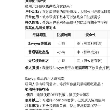
​實際使用反馈​
從用户評價收集到嘅真實效果：
​户外活動​
​：在蚊蟲密集的郊野環境，大部分用户表示叮
​日常使用​
​：城市環境下基本可以滿足全日防護需求
​持久性能​
​：多數用户認同產品標稱的防護時間基本準確
​與其他品牌效果对比​
品牌類型
防護時間
安全性
​Sawyer專業線​
-小時
高（有專利技術）
​普通驅蚊產品​
-小時
中（標準成分）
​天然植物配方​
-小時
高（但效果有限）
​個人實測​
​：我發現Sawyer產品在​
​潮濕環境​
​下效果會打
Sawyer產品適用人群指南
唔同人群有唔同需求，等我幫你搵到最啱用嘅產品：
​嬰幼兒使用指南​
​-個月​
​：建議使用DEET乳液，濃度安全溫和
​個月以上​
​：可選擇Picaridin喷雾，但需成人協助使用
​注意事項​
​：避免接觸眼口鼻，使用後及時清潔雙手