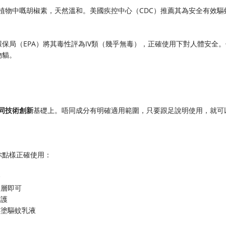
椒植物中嘅胡椒素，天然溫和。美國疾控中心（CDC）推薦其為安全有效驅
保局（EPA）將其毒性評為IV類（幾乎無毒），正確使用下對人體安全。
物貓。
同技術創新​
​基礎上。唔同成分有明確適用範圍，只要跟足說明使用，就可
你點樣正確使用：
合
一層即可
防護
再塗驅蚊乳液