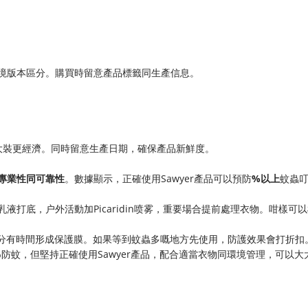
跨境版本區分。購買時留意產品標籤同生產信息。
買大裝更經濟。同時留意生產日期，確保產品新鮮度。
​專業性同可靠性​
​。數據顯示，正確使用Sawyer產品可以預防​
​%以上​
​蚊蟲
T乳液打底，户外活動加Picaridin喷雾，重要場合提前處理衣物。咁樣可
成分有時間形成保護膜。如果等到蚊蟲多嘅地方先使用，防護效果會打折扣
%防蚊，但堅持正確使用Sawyer產品，配合適當衣物同環境管理，可以大