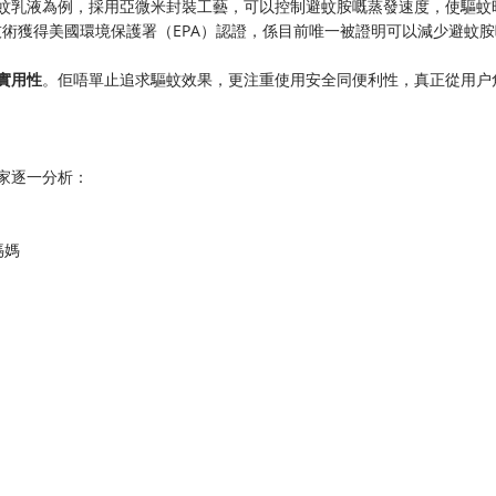
er驅蚊乳液為例，採用亞微米封裝工藝，可以控制避蚊胺嘅蒸發速度，使驅蚊
術獲得美國環境保護署（EPA）認證，係目前唯一被證明可以減少避蚊胺
實用性​
​。佢唔單止追求驅蚊效果，更注重使用安全同便利性，真正從用户
大家逐一分析：
媽媽