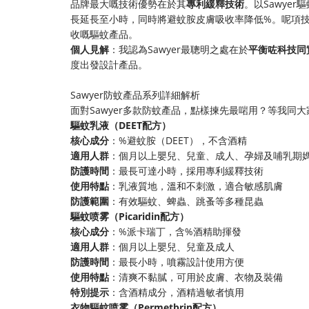
品牌最大嘅技術優勢在於其​
​專利緩釋技術​
​。以Sawy
長延長至小時，同時將避蚊胺皮膚吸收率降低%。呢項技
收嘅驅蚊產品。
​個人見解​
​：我認為Sawyer最聰明之處在於​
​平衡咗科技同
度出發設計產品。
Sawyer防蚊產品系列詳細解析
面對Sawyer多款防蚊產品，點樣揀先最啱用？等我同
​驅蚊乳液（DEET配方）​
​核心成分​
​：%避蚊胺（DEET），不含酒精
​適用人群​
​：個月以上嬰兒、兒童、成人、孕婦及哺乳期
​防護時間​
​：最長可達小時，採用專利緩釋技術
​使用特點​
​：乳液質地，溫和不刺激，適合敏感肌膚
​防護範圍​
​：有效驅蚊、蜱蟲、跳蚤等多種昆蟲
​驅蚊喷雾（Picaridin配方）​
​核心成分​
​：%派卡瑞丁，含%酒精助揮發
​適用人群​
​：個月以上嬰兒、兒童及成人
​防護時間​
​：最長小時，噴霧設計使用方便
​使用特點​
​：清爽不黏膩，可用於皮膚、衣物及裝備
​特別提示​
​：含酒精成分，酒精過敏者慎用
​衣物驅蚊喷雾（Permetbrin配方）​