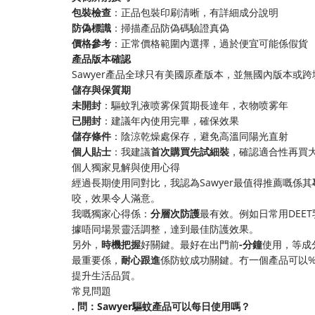
​包裝檢查​
​：正品包裝印刷清晰，有詳細成分說明
​防偽標識​
​：掃描產品防偽碼驗證真偽
​價格參考​
​：正常價格範圍內選擇，過於便宜可能係假貨
​產品版本確認​
Sawyer產品全球只有美國原產版本，並無國內版本或
​儲存與保質期​
​未開封​
​：驅蚊乳液喷雾保質期長達年，衣物喷雾年
​已開封​
​：建議年內使用完畢，確保效果
​儲存條件​
​：陰涼乾燥處保存，避免高溫同陽光直射
​個人貼士​
​：我建議​
​首次購買先試細裝​
​，確認適合性再
個人獨家見解與使用心得
經過長期使用同對比，我認為Sawyer最值得推薦嘅係其​
咬，效果令人滿意。
我嘅獨家心得係：​
​分層次防護​
​最有效。例如日常用DEE
據唔同場景靈活調整，達到最佳防護效果。
另外，​
​時機把握​
​好關鍵。最好在出門前​
​-分鐘​
​使用，等
最重要係，​
​耐心跟進​
​係防蚊成功關鍵。冇一個產品可以
提升生活品質。
常見問題
​. 問：Sawyer驅蚊產品可以每日使用嗎？​