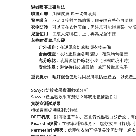
​驅蚊喷雾正確用法​
​噴灑距離​
​：距離皮膚-厘米均勻噴灑
​避免吸入​
​：不要直接對面部噴灑，應先噴在手心再塗抹
​衣物防護​
​：可以噴在衣物表面，但注意可能損壞某些材
​兒童使用​
​：由成人先噴在手上，再為兒童塗抹
​衣物喷雾處理步驟​
​户外操作​
​：在通風良好處噴灑衣物裝備
​全面覆蓋​
​：衣物正反面各噴灑秒，確保均勻覆蓋
​充分晾乾​
​：噴灑後懸掛晾乾小時（潮濕環境小時）
​安全注意​
​：避免接觸皮膚眼睛，處理後徹底洗手
​重要提示​
​：​
​唔好混合使用​
​唔同品牌嘅防蚊產品，以免產
Sawyer防蚊效果實測數據分析
Sawyer產品嘅效果有幾勁？等我用數據話你知：
​實驗室測試結果​
根據廠商提供嘅測試數據：
​DEET乳液​
​：對傳播登革熱、基孔肯雅熱嘅白紋伊蚊，有
​Picaridin喷雾​
​：在標準測試環境下，驅蚊效果可持續.-
​Permetbrin喷雾​
​：處理後衣物可提供長達周防護，經