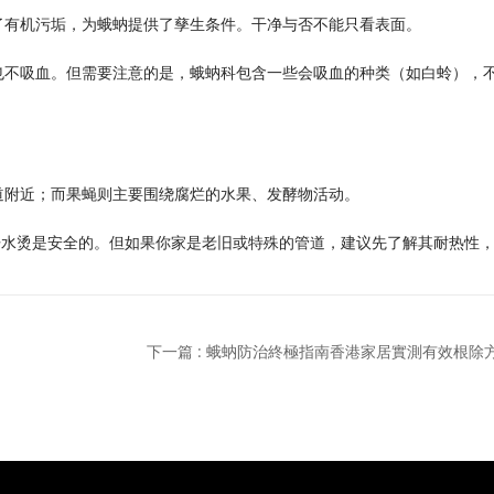
了有机污垢，为蛾蚋提供了孳生条件。干净与否不能只看表面。
也不吸血。但需要注意的是，蛾蚋科包含一些会吸血的种类（如白蛉），
道附近；而果蝇则主要围绕腐烂的水果、发酵物活动。
开水烫是安全的。但如果你家是老旧或特殊的管道，建议先了解其耐热性
下一篇 : 蛾蚋防治終極指南香港家居實測有效根除