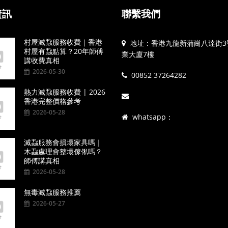
資訊
聯繫我們
村屋滅蝨服務收費｜香港
地址：香港九龍新蒲崗八達街3
村屋有蝨點算？20年師傅
業大廈7樓
講收費真相
2026-05-30
00852 37264282
熱力滅蝨服務收費 | 2026
香港完整價格參考
2026-05-28
whatsapp：
滅蝨服務會損壞家具嗎｜
木蝨處理會整壞傢俬嗎？
師傅講真相
2026-05-28
無毒滅蝨服務推薦
2026-05-27