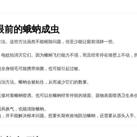
眼前的蛾蚋成虫
方法。这些方法虽然不能根除问题，但至少能让眼前清静一些。
、电蚊拍消灭它们。因为蛾蚋飞行能力不强，而且经常停在墙壁上不动，
们全身细毛可能携带病菌，也可能引起过敏。
防治方法。蛾蚋会被粘住，从而减少它们的数量。
直接对着蛾蚋喷洒。也可以在蛾蚋经常停留的墙面、器物表面喷洒卫生杀
通风换气，也能清除蛾蚋。
虫，并不能解决根本问题。想要长期有效地防治蛾蚋，还需要从源头入手