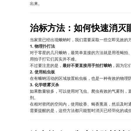
出来。
治标方法：如何快速消灭
当家里已经出现蛾蚋时，我们需要采取一些立即见效的
1. 物理扑打法
对于零星的几只蛾蚋，最简单直接的方法就是用苍蝇拍
用拍子打它们其实并不难。
不过要注意的是，
最好不要直接用手拍打蛾蚋
，因为它
2. 使用粘虫板
在有蛾蚋活动的区域放置粘虫板，也是一种有效的物理
3. 化学喷雾灭杀
如果数量较多，可以使用对飞虫、爬虫有效的气雾剂，
剂。
在相对密闭的空间内，使用蚊香、蝇香熏蒸，然后及时
需要提醒的是，这些方法都只能暂时消灭已经羽化的成