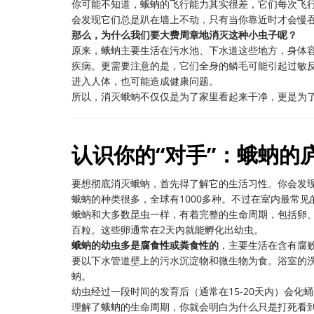
你可能不知道，蛾蚋的飞行能力其实很差，它们每次飞
会发现它们总是趴在墙上不动，只有当你靠近时才会慢
那么，为什么我们要大费周章地消灭这种小虫子呢？
原来，蛾蚋主要生活在污水池、下水道这些地方，身体
疾病。更需要注意的是，它们全身的鳞毛可能引起过敏
进入人体，也可能造成健康问题。
所以，消灭蛾蚋不仅仅是为了家里看起来干净，更是为
认识你的“对手”：蛾蚋的
要想彻底消灭蛾蚋，首先得了解它的生活习性。你会发
蛾蚋的种类很多，全球有1000多种。不过在室内最常见
蛾蚋和大多数昆虫一样，有着完整的生命周期，包括卵、
百粒。这些卵通常在2天内就能孵化出幼虫。
蛾蚋的幼虫多是腐食性或粪食性的
，主要生活在含有腐
要以下水管道壁上的污水沉淀物和微生物为食。浴室的
蚋。
幼虫经过一段时间的发育后（通常在15-20天内）会化
理解了蛾蚋的生命周期，你就会明白为什么只是打死看