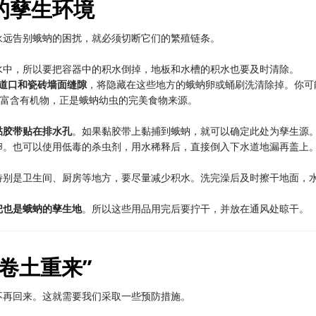
的孳生环境
永远告别蛾蚋的困扰，就必须切断它们的繁殖链条。
水中，所以要把容器中的积水倒掉，地板和水槽的积水也要及时清除。
水道口和瓷砖墙面缝隙
，将隐藏在这些地方的蛾蚋卵或蛹刷洗清除掉。你可
面富含有机物，正是蛾蚋幼虫的完美食物来源。
黏胶带贴在排水孔
。如果黏胶带上黏捕到蛾蚋，就可以确定此处为孳生源
卵。也可以使用低毒的杀虫剂，用水稀释后，直接倒入下水道地漏再盖上
特别是卫生间、厨房等地方，要尽量减少积水。洗完澡后及时擦干地面，
把也是蛾蚋的孳生地
。所以这些用品用完后要拧干，并放在通风处晾干。
卷土重来”
不再回来。这就需要我们采取一些预防措施。