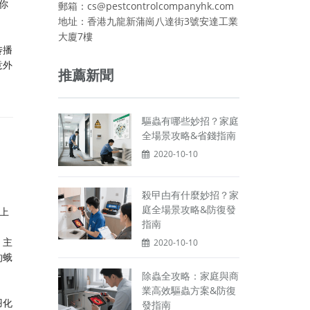
你
郵箱：cs@pestcontrolcompanyhk.com
地址：香港九龍新蒲崗八達街3號安達工業
大廈7樓
传播
意外
推薦新聞
驅蟲有哪些妙招？家庭
全場景攻略&省錢指南
2020-10-10
殺曱甴有什麼妙招？家
庭全場景攻略&防復發
上
指南
，主
2020-10-10
的蛾
除蟲全攻略：家庭與商
業高效驅蟲方案&防復
羽化
發指南