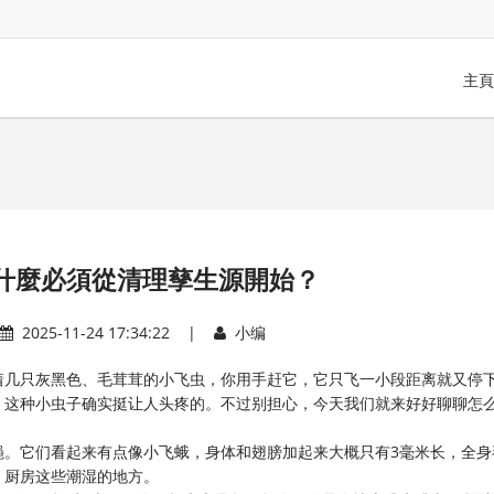
主頁
什麼必須從清理孳生源開始？
2025-11-24 17:34:22 |
小编
着几只灰黑色、毛茸茸的小飞虫，你用手赶它，它只飞一小段距离就又停
，这种小虫子确实挺让人头疼的。不过别担心，今天我们就来好好聊聊怎
蝇。它们看起来有点像小飞蛾，身体和翅膀加起来大概只有3毫米长，全身
、厨房这些潮湿的地方。