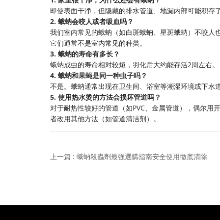
即使表面干净，但隐藏的排水管道、地漏内部可能积存
2. 蛾蚋会咬人或者吸血吗？
我们室内常见的蛾蚋（如白斑蛾蚋、星斑蛾蚋）不咬人
它们通常不是室内常见的种类。
3. 蛾蚋的寿命有多长？
蛾蚋成虫的寿命相对较短，羽化后大约能存活2周左右。
4. 蛾蚋和果蝇是同一种虫子吗？
不是。蛾蚋通常出现在卫生间、浴室等潮湿环境或下水
5. 使用热水烫的方法会损坏管道吗？
对于耐热性较好的管道（如PVC、金属管道），偶尔用
者改用其他方法（如管道清洁剂）。
上一篇 : 蛾蚋殺蟲劑最強選購指南安全使用徹底清除