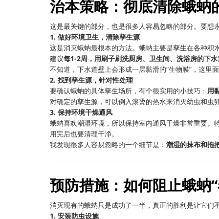
治本策略：彻底清除蛾蚋
这是最关键的部分，也是很多人容易忽略的部分。要想
1. 做好环境卫生，清除孳生源
这是消灭蛾蚋最根本的方法。蛾蚋主要是孳生在各种积
建议
每1-2周，用刷子刷洗厨房、卫生间、洗浴房的下
不知道，下水道壁上会形成一层黏滑的“生物膜”，这里
2. 找到孳生源，针对性处理
要确认蛾蚋的具体孳生场所，有个很实用的小技巧：
用
对确定的孳生源，可以倒入滚烫的热水来消灭幼虫和虫
3. 保持环境干燥通风
蛾蚋喜欢潮湿环境，所以保持室内通风干燥非常重要。
用完后也要清理干净。
我发现很多人容易忽略的一个细节是：
潮湿的抹布和拖
预防措施：如何阻止蛾蚋“
消灭现有的蛾蚋只是成功了一半，真正的胜利是让它们
1. 安装防虫设施