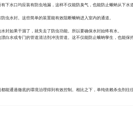
所有下水口均应装有防虫地漏，这样不仅能防臭气，也能防止蛾蚋从下水
有防虫水封。这些简单的装置能有效阻断蛾蚋进入室内的通道。
的水封如果干涸了，就失去了防虫功能。所以要确保水封始终有水。
的漂白水或专门的管道清洁剂冲洗管道。这不仅能防止蛾蚋孳生，也能保
問題都能通過徹底的環境治理得到有效控制。相比之下，单纯依赖杀虫剂往