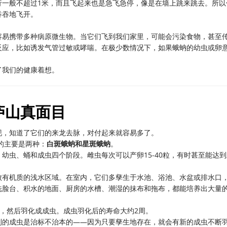
行一般不超过1米，而且飞起来也是急飞急停，像是在墙上跳来跳去。所以
吞吞地飞开。
容易携带多种病原微生物。当它们飞到我们家里，可能会污染食物，甚至
反应，比如诱发气管过敏或哮喘。在极少数情况下，如果蛾蚋的幼虫或卵
了我们的健康着想。
庐山真面目
现，知道了它们的来龙去脉，对付起来就容易多了。
的主要是两种：
白斑蛾蚋和星斑蛾蚋
。
幼虫、蛹和成虫四个阶段。雌虫每次可以产卵15-40粒，有时甚至能达到
败有机质的浅水区域。在室内，它们多孳生于水池、浴池、水盆或排水口
洗脸台、积水的地面、厨房的水槽、潮湿的抹布和拖布，都能培养出大量
蛹，然后羽化成成虫。成虫羽化后的寿命大约2周。
到的成虫是治标不治本的——因为只要孳生地存在，就会有新的成虫不断