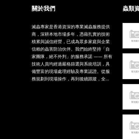
關於我們
蟲類
滅蟲專家是香港資深的專業滅蟲服務提供
商，深耕本地市場多年，憑藉扎實的技術
積累與誠信經營，已成為眾多家庭與企業
信賴的蟲害防治伙伴。我們始終堅持「自
家團隊，絕不外判」的服務承諾 —— 所有
技術人員均經過嚴格篩選與系統培訓，具
備豐富的現場處理經驗及專業認證。從服
務規劃到現場操作，再到後續跟蹤，全...