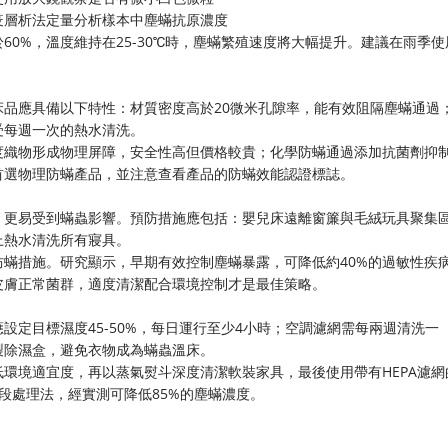
疫層析法定量分析樣本中塵蟎抗原濃度
0%，溫度維持在25-30℃時，塵蟎繁殖速度將大幅提升。建議在雨季使
。
品應具備以下特性：材質密度高於20微米孔隙率，能有效阻隔塵蟎通過
受每週一次的熱水清洗。
度織物形成物理屏障，安全性高但價格較貴；化學防蟎通過添加抗菌劑抑
首選物理防蟎產品，並注意查看產品的防蟎效能認證標誌。
，更易受到蟎蟲影響。預防措施應包括：嬰兒床遠離窗簾與毛絨玩具聚集
上熱水清洗所有寢具。
蟎措施。研究顯示，早期有效控制塵蟎暴露，可降低約40%的過敏性疾
皮膚正常菌群，適度清潔配合環境控制才是最佳策略。
定目標濕度45-50%，每日運行至少4小時；空調濾網需每兩週清洗一
製除濕盒，避免衣物成為蟎蟲溫床。
環境適宜度，再以蒸氣熨斗深度清潔軟裝家具，最後使用帶有HEPA濾網
階段處理法，經實測可降低85%的塵蟎濃度。