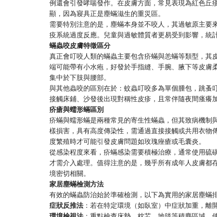
例還會引發哮喘發作。在皮膚方面，常見表現為紅色丘
顯，因為寢具正是塵蟎滋生的重災區。
需要特別注意的是，塵蟎本身並不咬人，其過敏原主要
疫系統過度反應。兒童與過敏體質者更易受到影響，統計顯
蟎蟲咬皮膚特徵區分
真正會叮咬人類的蟎蟲主要包含疥蟎與恙蟎等類型，其
端可能帶有小水疱，好發於手指縫、手腕、腋下等皮膚
集中於下肢與腰部。
與其他蟲咬的區別在於：蚊蟲叮咬多為單個腫包，跳蚤
接觸床鋪、沙發後出現對稱性皮疹，且常伴隨夜間瘙癢
疥瘡與蠕形蟎區別
疥蟎與蠕形蟎是兩種常見的寄生性蟎蟲，但其致病機制
樣損害，具有高度傳染性，需通過直接接觸或共用衣物
度繁殖時才可能引發皮膚問題如玫瑰痤瘡或毛囊炎。
從感染程度來看，疥蟎感染需要積極治療，通常使用硫磺
才需介入處理。值得注意的是，幾乎所有成年人皮膚都
境密切相關。
家居塵蟎檢測方法
有效的蟎蟲防治始於準確檢測，以下為實用的家居塵蟎
症狀反推法
：若在特定環境（如臥室）中症狀加重，離
環境檢視法
：重點檢查床墊、枕芯、地毯等積塵區域，