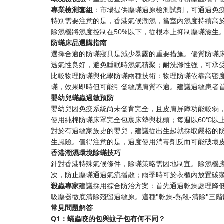
專業檢測套組
：市場提供塵蟎過原檢測試劑，可通過免
特別需要注意的是，香港氣候潮濕，當室內濕度持續高於6
除濕機將濕度控制在50%以下，從根本上抑制塵蟎滋生
防蟎床品選購指南
選擇合適的防蟎寢具是減少暴露的重要措施。優質防蟎床
透氣性良好，避免睡眠時濕氣積聚；耐洗滌性強，可承
比較物理防蟎與化學防蟎兩種技術：物理防蟎依靠高密
蟎，效果即時但可能引發敏感膚質不適。建議過敏患者
嬰幼兒蟎蟲過敏預防
嬰幼兒因免疫系統尚未發育完全，且皮膚屏障功能較弱
使用純棉防蟎床罩完全包裹床墊與枕頭；每週以60℃以
對於有過敏家族史的嬰兒，建議從出生起就採取嚴格的防
生風險。值得注意的是，過度使用消毒劑反而可能破壞
香港潮濕環境除蟎技巧
針對香港特殊氣候條件，除蟎策略需因地制宜。除濕機應設
次，防止塵蟎通過氣流播散；雨季時可於衣櫃內放置碳
殺蟲專家
建議採用綜合防治方案：首先通過乾燥處理降低
吸塵器徹底清除殘留過敏原。這種"乾燥-熱殺-清除"三
常見問題解答
Q1：蟎蟲咬的包與蚊子包有何不同？