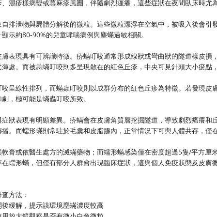
疹、濕疹樣病變或蕁麻疹風團，伴隨劇烈瘙癢，這些症狀在夜間臥床時尤
來自排泄物與屍體分解後的微粒。這些微粒漂浮在空氣中，被吸入後會引
示約80-90%的兒童哮喘病例與塵蟎過敏相關。
皮膚表現具有可辨識特徵。疥蟎叮咬通常形成線狀或彎曲狀的隧道樣皮損
柔薄處。而被恙蟎叮咬則多呈現散在的紅色丘疹，中央可見針頭大小瘀點
叮咬呈線性排列，而蟎蟲叮咬則以成群分布的紅色丘疹為特徵。若發現皮
加劇，極可能是蟎蟲叮咬所致。
與症狀表現有明顯差異。疥蟎會在皮膚角質層挖掘隧道，導致劇烈瘙癢和
傳播。而蠕形蟎則常駐於毛囊和皮脂腺內，正常情況下可與人體共存，僅
軟膏或依醫生處方的滅蟎藥物；而蠕形蟎感染僅在密度超過5隻/平方厘
存在蠕形蟎，但僅有部分人群會出現臨床症狀，這與個人免疫狀態及皮膚
排查方法：
開後緩解，提示該環境塵蟎濃度較高
使用放大鏡觀察是否有微小白色微粒