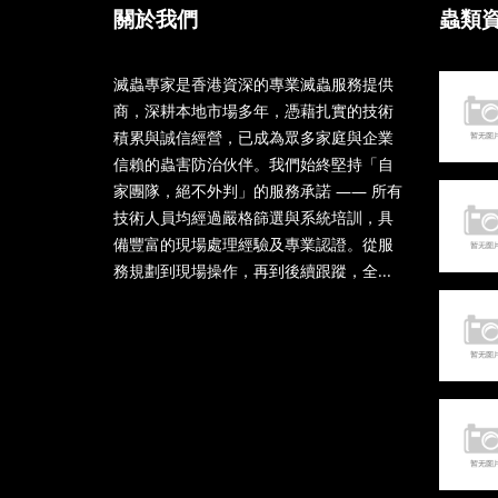
關於我們
蟲類
滅蟲專家是香港資深的專業滅蟲服務提供
商，深耕本地市場多年，憑藉扎實的技術
積累與誠信經營，已成為眾多家庭與企業
信賴的蟲害防治伙伴。我們始終堅持「自
家團隊，絕不外判」的服務承諾 —— 所有
技術人員均經過嚴格篩選與系統培訓，具
備豐富的現場處理經驗及專業認證。從服
務規劃到現場操作，再到後續跟蹤，全...