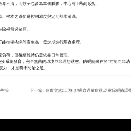
邊界不清，而蚊子包多為單個腫脹，中心有明顯叮咬點。
原。根本之道仍是控制濕度與定期熱水清洗。
去除殘留過敏原。
可能攜帶疥蟎等寄生蟲，需定期進行驅蟲處理。
原負荷，但後續維持仍需依靠日常管理。
免疫系統發育，完全無菌的環境並非理想狀態。防蟎關鍵在於"控制而非消
疫力，才是科學防治之道。
療對策
下一篇 : 皮膚突然出現紅點蟎蟲過敏症狀,居家除蟎防護