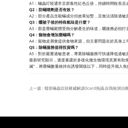
A1：蟎蟲叮咬通常呈群集性紅色丘疹，持續時間較長且
Q2：防蟎噴劑是否有效？
A2：部分產品含殺蟎成分但效果短暫，且無法清除過敏
Q3：曬被子後的特殊氣味是什麼？
A3：那是塵蟎屍體受熱分解產生的味道，曬後務必拍打
Q4：寵物會增加塵蟎嗎？
A4：寵物皮屑會提供食物來源，但主要問題在於其身上
Q5：除蟎服務值得投資嗎？
A5：對於嚴重過敏患者，專業除蟎服務可快速降低過敏
最新研究顯示，適度暴露於多樣化微生物環境其實有助
滅"，將塵蟎數量維持在誘發閾值以下，同時提升個人免
上一篇 : 蠕形蟎蟲症狀權威解讀Dcard熱議,自我檢測治