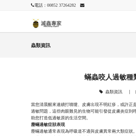
電話：00852 37264282
蟲類資訊
蟎蟲咬人過敏種
蟲類資訊
|
當您清晨醒來連續打噴嚏、皮膚出現不明紅疹，或許正
過敏問題，這些肉眼難見的生物可能引發從皮膚炎症到
助您打造低過敏原的生活空間。
塵蟎過敏症狀表現
塵蟎過敏通常表現為呼吸道不適與皮膚異常兩大類症狀