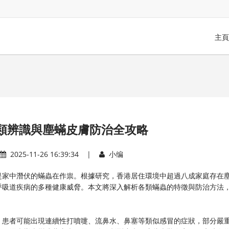
主頁
類辨識與塵蟎皮膚防治全攻略
2025-11-26 16:39:34 |
小编
是家中潛伏的蟎蟲在作祟。根據研究，香港居住環境中超過八成家庭存在
呼吸道疾病的多種健康威脅。本文將深入解析各類蟎蟲的特徵與防治方法
。患者可能出現連續性打噴嚏、流鼻水、鼻塞等類似感冒的症狀，部分嚴