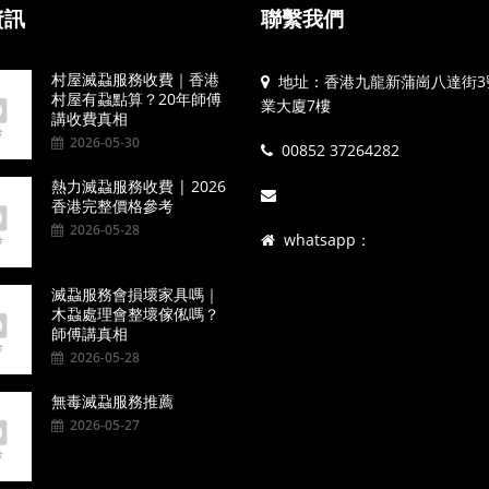
資訊
聯繫我們
村屋滅蝨服務收費｜香港
地址：香港九龍新蒲崗八達街3
村屋有蝨點算？20年師傅
業大廈7樓
講收費真相
2026-05-30
00852 37264282
熱力滅蝨服務收費 | 2026
香港完整價格參考
2026-05-28
whatsapp：
滅蝨服務會損壞家具嗎｜
木蝨處理會整壞傢俬嗎？
師傅講真相
2026-05-28
無毒滅蝨服務推薦
2026-05-27