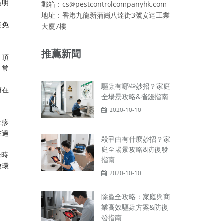
為明
郵箱：cs@pestcontrolcompanyhk.com
地址：香港九龍新蒲崗八達街3號安達工業
發免
大廈7樓
推薦新聞
，頂
，常
驅蟲有哪些妙招？家庭
膚在
全場景攻略&省錢指南
2020-10-10
丘疹
在過
殺曱甴有什麼妙招？家
庭全場景攻略&防復發
米時
指南
微環
2020-10-10
除蟲全攻略：家庭與商
業高效驅蟲方案&防復
發指南