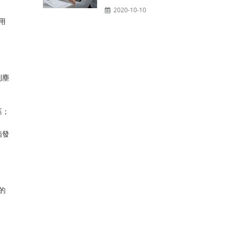
2020-10-10
用
；
制塵
區；
病發
的