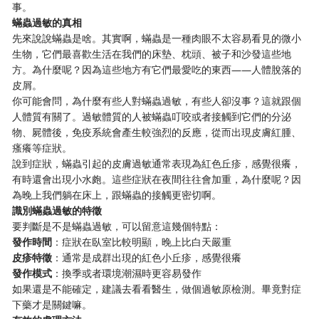
事。
蟎蟲過敏的真相
先來說說蟎蟲是啥。其實啊，蟎蟲是一種肉眼不太容易看見的微小
生物，它們最喜歡生活在我們的床墊、枕頭、被子和沙發這些地
方。為什麼呢？因為這些地方有它們最愛吃的東西——人體脫落的
皮屑。
你可能會問，為什麼有些人對蟎蟲過敏，有些人卻沒事？這就跟個
人體質有關了。過敏體質的人被蟎蟲叮咬或者接觸到它們的分泌
物、屍體後，免疫系統會產生較強烈的反應，從而出現皮膚紅腫、
瘙癢等症狀。
說到症狀，蟎蟲引起的皮膚過敏通常表現為紅色丘疹，感覺很癢，
有時還會出現小水皰。這些症狀在夜間往往會加重，為什麼呢？因
為晚上我們躺在床上，跟蟎蟲的接觸更密切啊。
識別蟎蟲過敏的特徵
要判斷是不是蟎蟲過敏，可以留意這幾個特點：
發作時間
：症狀在臥室比較明顯，晚上比白天嚴重
皮疹特徵
：通常是成群出現的紅色小丘疹，感覺很癢
發作模式
：換季或者環境潮濕時更容易發作
如果還是不能確定，建議去看看醫生，做個過敏原檢測。畢竟對症
下藥才是關鍵嘛。