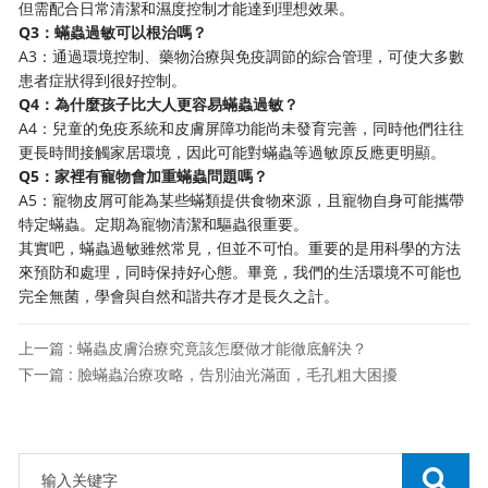
但需配合日常清潔和濕度控制才能達到理想效果。
Q3：蟎蟲過敏可以根治嗎？
A3：通過環境控制、藥物治療與免疫調節的綜合管理，可使大多數
患者症狀得到很好控制。
Q4：為什麼孩子比大人更容易蟎蟲過敏？
A4：兒童的免疫系統和皮膚屏障功能尚未發育完善，同時他們往往
更長時間接觸家居環境，因此可能對蟎蟲等過敏原反應更明顯。
Q5：家裡有寵物會加重蟎蟲問題嗎？
A5：寵物皮屑可能為某些蟎類提供食物來源，且寵物自身可能攜帶
特定蟎蟲。定期為寵物清潔和驅蟲很重要。
其實吧，蟎蟲過敏雖然常見，但並不可怕。重要的是用科學的方法
來預防和處理，同時保持好心態。畢竟，我們的生活環境不可能也
完全無菌，學會與自然和諧共存才是長久之計。
上一篇 : 蟎蟲皮膚治療究竟該怎麼做才能徹底解決？
下一篇 : 臉蟎蟲治療攻略，告別油光滿面，毛孔粗大困擾