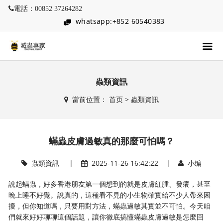
電話：00852 37264282
whatsapp:+852 60540383
蟲類資訊
當前位置：
首页
>
蟲類資訊
蟎蟲皮膚過敏真的那麼可怕嗎？
蟲類資訊
|
2025-11-26 16:42:22 |
小编
說起蟎蟲，好多香港朋友第一個想到的就是皮膚紅腫、發癢，甚至
晚上睡不好覺。說真的，這種看不見的小生物確實給不少人帶來困
擾，但你知道嗎，只要用對方法，蟎蟲過敏其實並不可怕。今天咱
們就來好好聊聊這個話題，讓你徹底搞懂蟎蟲皮膚過敏是怎麼回