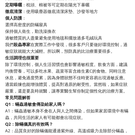
定期曝曬
：枕頭、棉被等可定期在陽光下暴曬
徹底清潔
：使用吸塵器徹底清潔床墊、沙發等地方
個人防護
：
選擇高密度的防蟎寢具
保持個人衛生，勤洗澡換衣
過敏體質的人盡量避免使用地毯和擺放過多毛絨玩具
我們
殺蟲專家
在實際工作中發現，很多客戶只要做好環境控制，過
敏症狀就能大大減輕。所以啊，預防真的比治療重要得多。
生活調理也很重要
除了環境控制，個人生活習慣也會影響過敏程度。飲食方面，建議
均衡營養，可以多吃水果、蔬菜等富含維生素C的食物。同時注意
休息，避免過度勞累，因為身體狀態不佳時更容易出現過敏反應。
適當鍛煉也能增強體質，提高對過原的耐受性。當然啦，如果症狀
嚴重，還是要及時就醫，讓專業醫生幫你制定個性化的治療方案。
常見問題解答
Q1：蟎蟲過敏會傳染給家人嗎？
A1：蟎蟲過敏本身不會在人與人之間傳染，但如果家居環境中有蟎
蟲，共同生活的家人有可能都會出現症狀。
Q2：除蟎儀真的有效嗎？
A2：品質良好的除蟎儀能通過紫外線、高溫或吸力去除部分蟎蟲，