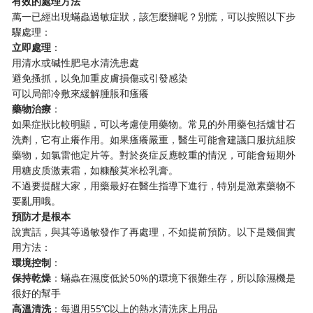
有效的處理方法
萬一已經出現蟎蟲過敏症狀，該怎麼辦呢？別慌，可以按照以下步
驟處理：
立即處理
：
用清水或碱性肥皂水清洗患處
避免搔抓，以免加重皮膚損傷或引發感染
可以局部冷敷來緩解腫脹和瘙癢
藥物治療
：
如果症狀比較明顯，可以考慮使用藥物。常見的外用藥包括爐甘石
洗劑，它有止癢作用。如果瘙癢嚴重，醫生可能會建議口服抗組胺
藥物，如氯雷他定片等。對於炎症反應較重的情況，可能會短期外
用糖皮质激素霜，如糠酸莫米松乳膏。
不過要提醒大家，用藥最好在醫生指導下進行，特別是激素藥物不
要亂用哦。
預防才是根本
說實話，與其等過敏發作了再處理，不如提前預防。以下是幾個實
用方法：
環境控制
：
保持乾燥
：蟎蟲在濕度低於50%的環境下很難生存，所以除濕機是
很好的幫手
高溫清洗
：每週用55℃以上的熱水清洗床上用品