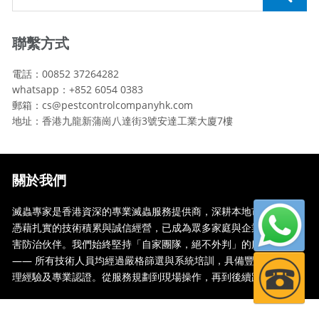
聯繫方式
電話：00852 37264282
whatsapp：+852 6054 0383
郵箱：cs@pestcontrolcompanyhk.com
地址：香港九龍新蒲崗八達街3號安達工業大廈7樓
關於我們
滅蟲專家是香港資深的專業滅蟲服務提供商，深耕本地市場多年，
憑藉扎實的技術積累與誠信經營，已成為眾多家庭與企業信賴的蟲
害防治伙伴。我們始終堅持「自家團隊，絕不外判」的服務承諾
—— 所有技術人員均經過嚴格篩選與系統培訓，具備豐富的現場處
理經驗及專業認證。從服務規劃到現場操作，再到後續跟蹤，全...