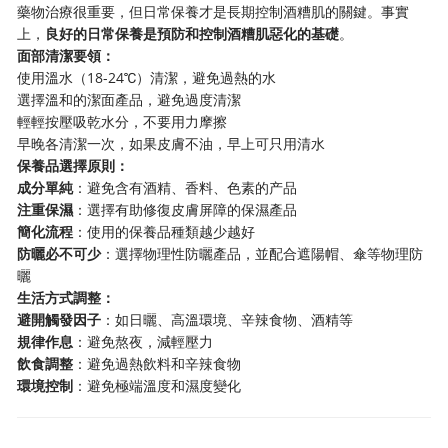
藥物治療很重要，但日常保養才是長期控制酒糟肌的關鍵。事實
上，
良好的日常保養是預防和控制酒糟肌惡化的基礎
。
面部清潔要領：
使用溫水（18-24℃）清潔，避免過熱的水
選擇溫和的潔面產品，避免過度清潔
輕輕按壓吸乾水分，不要用力摩擦
早晚各清潔一次，如果皮膚不油，早上可只用清水
保養品選擇原則：
成分單純
：避免含有酒精、香料、色素的产品
注重保濕
：選擇有助修復皮膚屏障的保濕產品
簡化流程
：使用的保養品種類越少越好
防曬必不可少
：選擇物理性防曬產品，並配合遮陽帽、傘等物理防
曬
生活方式調整：
避開觸發因子
：如日曬、高溫環境、辛辣食物、酒精等
規律作息
：避免熬夜，減輕壓力
飲食調整
：避免過熱飲料和辛辣食物
環境控制
：避免極端溫度和濕度變化