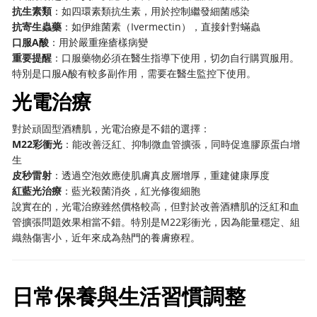
抗生素類
：如四環素類抗生素，用於控制繼發細菌感染
抗寄生蟲藥
：如伊維菌素（Ivermectin），直接針對蟎蟲
口服A酸
：用於嚴重痤瘡樣病變
重要提醒
：口服藥物必須在醫生指導下使用，切勿自行購買服用。
特別是口服A酸有較多副作用，需要在醫生監控下使用。
光電治療
對於頑固型酒糟肌，光電治療是不錯的選擇：
M22彩衝光
：能改善泛紅、抑制微血管擴張，同時促進膠原蛋白增
生
皮秒雷射
：透過空泡效應使肌膚真皮層增厚，重建健康厚度
紅藍光治療
：藍光殺菌消炎，紅光修復細胞
說實在的，光電治療雖然價格較高，但對於改善酒糟肌的泛紅和血
管擴張問題效果相當不錯。特別是M22彩衝光，因為能量穩定、組
織熱傷害小，近年來成為熱門的養膚療程。
日常保養與生活習慣調整