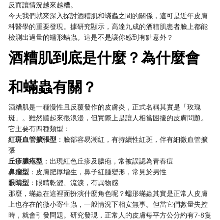
反而讓情況越來越糟。
今天我們就來深入探討酒糟肌和蟎蟲之間的關係，這可是近年皮膚
科醫學的重要發現。據研究顯示，高達九成的酒糟肌患者臉上都能
檢測出過量的蠕形蟎蟲。這是不是讓你感到有點意外？
酒糟肌到底是什麼？為什麼會
和蟎蟲有關？
酒糟肌是一種慢性且反覆發作的皮膚炎，正式名稱其實是「玫瑰
斑」。雖然聽起來很浪漫，但實際上是讓人相當困擾的皮膚問題。
它主要有四種類型：
紅斑血管擴張型
：臉部容易潮紅，有持續性紅斑，伴有細微血管擴
張
丘疹膿疱型
：出現紅色丘疹及膿疱，常被誤認為青春痘
鼻瘤型
：皮膚肥厚增生，鼻子紅腫變形，常見於男性
眼睛型
：眼睛乾澀、流淚，有異物感
那麼，蟎蟲在這裡面扮演什麼角色呢？蠕形蟎蟲其實是正常人皮膚
上也存在的微小寄生蟲，一般情況下相安無事。但當它們數量失控
時，就會引發問題。研究發現，正常人的皮膚每平方公分約有7-8隻