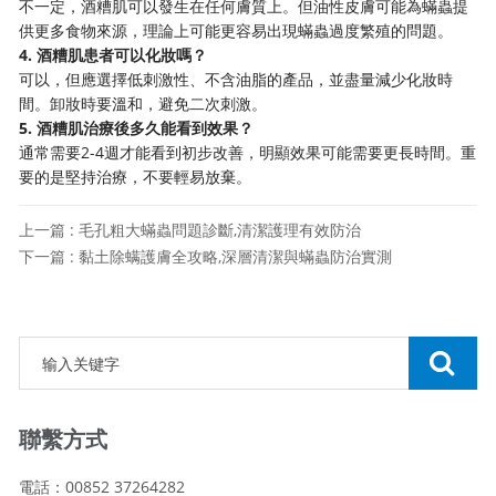
不一定，酒糟肌可以發生在任何膚質上。但油性皮膚可能為蟎蟲提
供更多食物來源，理論上可能更容易出現蟎蟲過度繁殖的問題。
4. 酒糟肌患者可以化妝嗎？
可以，但應選擇低刺激性、不含油脂的產品，並盡量減少化妝時
間。卸妝時要溫和，避免二次刺激。
5. 酒糟肌治療後多久能看到效果？
通常需要2-4週才能看到初步改善，明顯效果可能需要更長時間。重
要的是堅持治療，不要輕易放棄。
上一篇 : 毛孔粗大蟎蟲問題診斷,清潔護理有效防治
下一篇 : 黏土除螨護膚全攻略,深層清潔與蟎蟲防治實測
聯繫方式
電話：00852 37264282