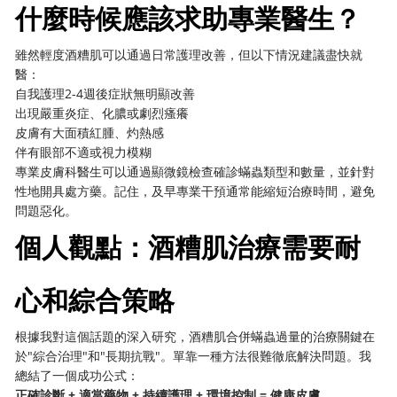
什麼時候應該求助專業醫生？
雖然輕度酒糟肌可以通過日常護理改善，但以下情況建議盡快就
醫：
自我護理2-4週後症狀無明顯改善
出現嚴重炎症、化膿或劇烈瘙癢
皮膚有大面積紅腫、灼熱感
伴有眼部不適或視力模糊
專業皮膚科醫生可以通過顯微鏡檢查確診蟎蟲類型和數量，並針對
性地開具處方藥。記住，及早專業干預通常能縮短治療時間，避免
問題惡化。
個人觀點：酒糟肌治療需要耐
心和綜合策略
根據我對這個話題的深入研究，酒糟肌合併蟎蟲過量的治療關鍵在
於"綜合治理"和"長期抗戰"。單靠一種方法很難徹底解決問題。我
總結了一個成功公式：
正確診斷 + 適當藥物 + 持續護理 + 環境控制 = 健康皮膚