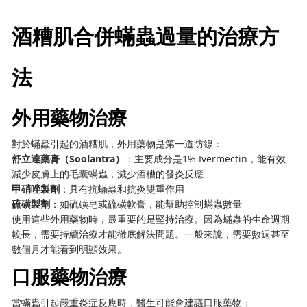
酒糟肌合併蟎蟲過量的治療方
法
外用藥物治療
對於蟎蟲引起的酒糟肌，外用藥物是第一道防線：
舒立達藥膏（Soolantra）
：主要成分是1% Ivermectin，能有效
減少皮膚上的毛囊蟎蟲，減少酒糟的發炎反應
甲硝唑製劑
：具有抗蟎蟲和抗炎雙重作用
硫磺製劑
：如硫磺皂或硫磺軟膏，能幫助控制蟎蟲數量
使用這些外用藥物時，最重要的是堅持治療。因為蟎蟲的生命週期
較長，需要持續治療才能徹底解決問題。一般來說，需要數週甚至
數個月才能看到明顯效果。
口服藥物治療
當蟎蟲引起嚴重炎症反應時，醫生可能會建議口服藥物：