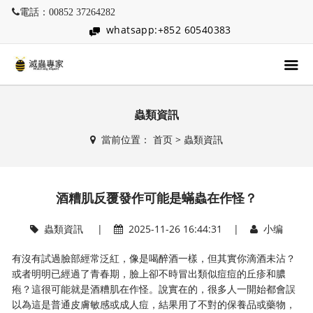
電話：00852 37264282
whatsapp:+852 60540383
蟲類資訊
當前位置：
首页
>
蟲類資訊
酒糟肌反覆發作可能是蟎蟲在作怪？
蟲類資訊
|
2025-11-26 16:44:31 |
小编
有沒有試過臉部經常泛紅，像是喝醉酒一樣，但其實你滴酒未沾？
或者明明已經過了青春期，臉上卻不時冒出類似痘痘的丘疹和膿
疱？這很可能就是酒糟肌在作怪。說實在的，很多人一開始都會誤
以為這是普通皮膚敏感或成人痘，結果用了不對的保養品或藥物，