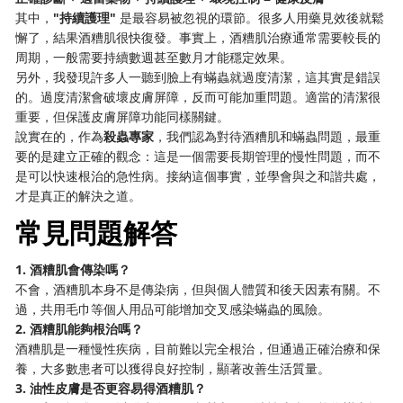
其中，
"持續護理"
​ 是最容易被忽視的環節。很多人用藥見效後就鬆
懈了，結果酒糟肌很快復發。事實上，酒糟肌治療通常需要較長的
周期，一般需要持續數週甚至數月才能穩定效果。
另外，我發現許多人一聽到臉上有蟎蟲就過度清潔，這其實是錯誤
的。過度清潔會破壞皮膚屏障，反而可能加重問題。適當的清潔很
重要，但保護皮膚屏障功能同樣關鍵。
說實在的，作為
殺蟲專家
，我們認為對待酒糟肌和蟎蟲問題，最重
要的是建立正確的觀念：這是一個需要長期管理的慢性問題，而不
是可以快速根治的急性病。接納這個事實，並學會與之和諧共處，
才是真正的解決之道。
常見問題解答
1. 酒糟肌會傳染嗎？
不會，酒糟肌本身不是傳染病，但與個人體質和後天因素有關。不
過，共用毛巾等個人用品可能增加交叉感染蟎蟲的風險。
2. 酒糟肌能夠根治嗎？
酒糟肌是一種慢性疾病，目前難以完全根治，但通過正確治療和保
養，大多數患者可以獲得良好控制，顯著改善生活質量。
3. 油性皮膚是否更容易得酒糟肌？