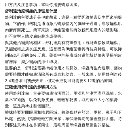
用方法及注意事項，幫助你擺脫蟎蟲困擾。
舒利達治療蟎蟲的原理是什麼
舒利達的主要成分是伊維菌素，這是一種從阿維菌素衍生而來的藥
物。它的作用機制是通過激活蟎蟲體內的氯離子通道，導致蟎蟲肌
肉麻痺而死亡。簡單來說，伊維菌素能有效殺死毛囊內的蠕形蟎，
但不會對人體皮膚細胞造成傷害。
與其他治蟎藥物相比，舒利達具有雙重作用：既能直接殺滅蟎蟲，
又能減輕皮膚炎症反應。這是因為伊維菌素具有抗炎特性，可以抑
制蟎蟲引起的免疫反應。藥膏中的基底成分還能幫助修復受損的皮
膚屏障，減少蟎蟲的滋生環境。
重要的是，舒利達需要持續使用才能見效。蟎蟲有生命週期，藥物
需要時間才能徹底清除所有成蟲和幼蟲。一般來說，使用舒利達後
2-4週會看到初步效果，但完全控制可能需要8-12週的治療期。
正確使用舒利達的步驟與方法
使用舒利達前，首先要徹底清潔面部。用溫和的潔面產品洗臉，水
溫不宜過熱，以免刺激皮膚。輕輕拍乾後，取約豌豆大小的藥膏
量，這足夠塗抹整個面部。
塗抹時要避開眼周和嘴唇區域。將藥膏點在額頭、兩頰、鼻子和下
巴處，然後用指腹輕輕打圈按摩，確保藥膏均勻覆蓋整個面部。特
別要注意塗抹在鼻翼兩側、眉毛周圍等蟎蟲容易聚集的部位。