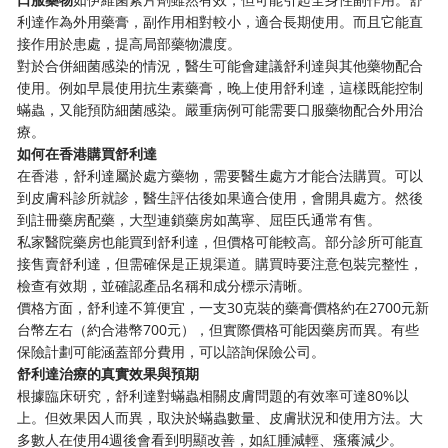
利達作為外用藥膏，副作用相對較小，適合長期使用。而且它能直
接作用於患處，提高局部藥物濃度。
對於合併細菌感染的情況，醫生可能會建議舒利達與其他藥物配合
使用。例如早晨使用抗生素藥膏，晚上使用舒利達，這樣既能控制
蟎蟲，又能預防細菌感染。嚴重病例可能需要口服藥物配合外用治
療。
如何在香港購買舒利達
在香港，舒利達屬於處方藥物，需要醫生處方才能合法購買。可以
到皮膚科診所就診，醫生評估後如果適合使用，會開具處方。然後
到註冊藥房配藥，大型連鎖藥房如萬寧、屈臣氏通常有售。
私家醫院藥房也能買到舒利達，但價格可能較高。部分診所可能直
接售賣舒利達，但需確保是正規渠道。購買時要注意包裝完整性，
檢查有效期，並確認產品名稱和成分標示清晰。
價格方面，舒利達不算便宜，一支30克裝的藥膏價格約在2700元新
台幣左右（約合港幣700元），但實際價格可能因藥房而異。有些
保險計劃可能涵蓋部分費用，可以諮詢保險公司。
舒利達治療的真實效果與預期
根據臨床研究，舒利達對蟎蟲相關皮膚問題的有效率可達80%以
上。但效果因人而異，取決於蟎蟲數量、皮膚狀況和使用方法。大
多數人在使用4週後會看到明顯改善，如紅腫減輕、瘙癢減少。