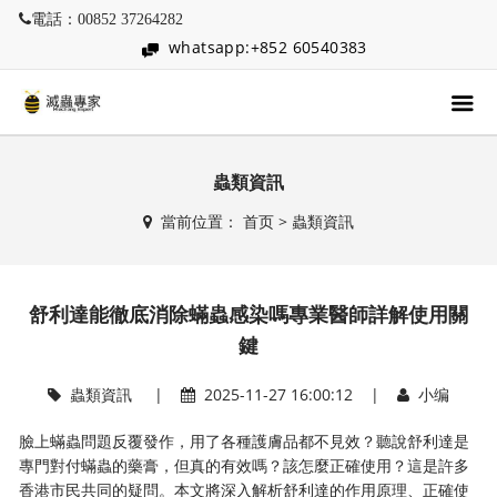
電話：00852 37264282
whatsapp:+852 60540383
蟲類資訊
當前位置：
首页
>
蟲類資訊
舒利達能徹底消除蟎蟲感染嗎專業醫師詳解使用關
鍵
蟲類資訊
|
2025-11-27 16:00:12 |
小编
臉上蟎蟲問題反覆發作，用了各種護膚品都不見效？聽說舒利達是
專門對付蟎蟲的藥膏，但真的有效嗎？該怎麼正確使用？這是許多
香港市民共同的疑問。本文將深入解析舒利達的作用原理、正確使