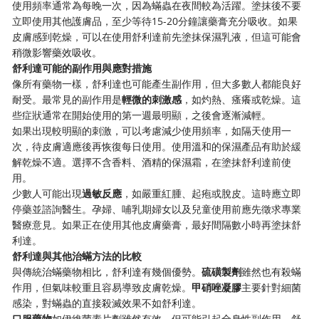
使用頻率通常為每晚一次，因為蟎蟲在夜間較為活躍。塗抹後不要
立即使用其他護膚品，至少等待15-20分鐘讓藥膏充分吸收。如果
皮膚感到乾燥，可以在使用舒利達前先塗抹保濕乳液，但這可能會
稍微影響藥效吸收。
舒利達可能的副作用與應對措施
像所有藥物一樣，舒利達也可能產生副作用，但大多數人都能良好
耐受。最常見的副作用是
輕微的刺激感
，如灼熱、瘙癢或乾燥。這
些症狀通常在開始使用的第一週最明顯，之後會逐漸減輕。
如果出現較明顯的刺激，可以考慮減少使用頻率，如隔天使用一
次，待皮膚適應後再恢復每日使用。使用溫和的保濕產品有助於緩
解乾燥不適。選擇不含香料、酒精的保濕霜，在塗抹舒利達前使
用。
少數人可能出現
過敏反應
，如嚴重紅腫、起疱或脫皮。這時應立即
停藥並諮詢醫生。孕婦、哺乳期婦女以及兒童使用前應先徵求專業
醫療意見。如果正在使用其他皮膚藥膏，最好間隔數小時再塗抹舒
利達。
舒利達與其他治蟎方法的比較
與傳統治蟎藥物相比，舒利達有幾個優勢。
硫磺製劑
雖然也有殺蟎
作用，但氣味較重且容易導致皮膚乾燥。
甲硝唑凝膠
主要針對細菌
感染，對蟎蟲的直接殺滅效果不如舒利達。
口服藥物
如伊維菌素片劑雖然有效，但可能引起全身性副作用。舒