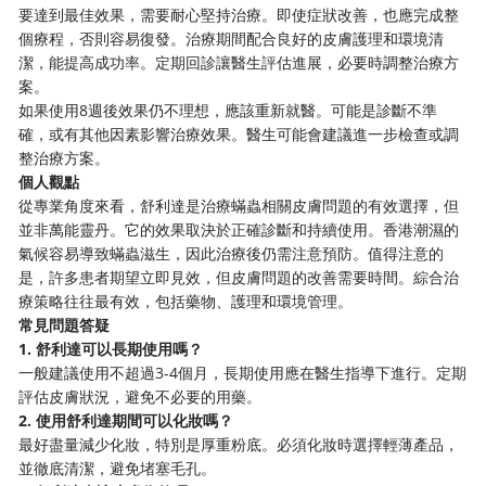
要達到最佳效果，需要耐心堅持治療。即使症狀改善，也應完成整
個療程，否則容易復發。治療期間配合良好的皮膚護理和環境清
潔，能提高成功率。定期回診讓醫生評估進展，必要時調整治療方
案。
如果使用8週後效果仍不理想，應該重新就醫。可能是診斷不準
確，或有其他因素影響治療效果。醫生可能會建議進一步檢查或調
整治療方案。
個人觀點
從專業角度來看，舒利達是治療蟎蟲相關皮膚問題的有效選擇，但
並非萬能靈丹。它的效果取決於正確診斷和持續使用。香港潮濕的
氣候容易導致蟎蟲滋生，因此治療後仍需注意預防。值得注意的
是，許多患者期望立即見效，但皮膚問題的改善需要時間。綜合治
療策略往往最有效，包括藥物、護理和環境管理。
常見問題答疑
1. 舒利達可以長期使用嗎？
一般建議使用不超過3-4個月，長期使用應在醫生指導下進行。定期
評估皮膚狀況，避免不必要的用藥。
2. 使用舒利達期間可以化妝嗎？
最好盡量減少化妝，特別是厚重粉底。必須化妝時選擇輕薄產品，
並徹底清潔，避免堵塞毛孔。