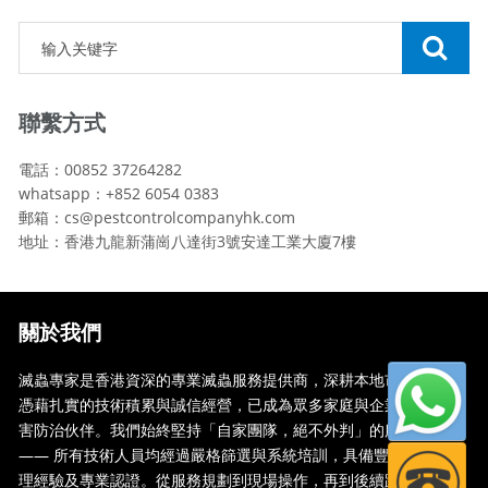
聯繫方式
電話：00852 37264282
whatsapp：+852 6054 0383
郵箱：cs@pestcontrolcompanyhk.com
地址：香港九龍新蒲崗八達街3號安達工業大廈7樓
關於我們
滅蟲專家是香港資深的專業滅蟲服務提供商，深耕本地市場多年，
憑藉扎實的技術積累與誠信經營，已成為眾多家庭與企業信賴的蟲
害防治伙伴。我們始終堅持「自家團隊，絕不外判」的服務承諾
—— 所有技術人員均經過嚴格篩選與系統培訓，具備豐富的現場處
理經驗及專業認證。從服務規劃到現場操作，再到後續跟蹤，全...