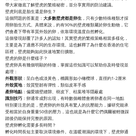
帶大家徹底了解壁虎的繁殖秘密，並分享實用的防治建議。
壁虎到底是胎生還是卵生？
這個問題的答案是：
大多數壁虎都是卵生
，只有少數特殊種類才採
用卵胎生方式。具體來說，約有90%的壁虎種類屬於卵生動物，它
們會產下帶有革質外殼的卵，依靠環境溫度自然孵化。
這個發現顛覆了許多人的認知！其實壁虎的繁殖策略相當多樣化，
主要是為了適應不同的生存環境。這也解釋了為什麼在香港的住宅
區裡，壁虎能夠如此快速地繁衍擴散。
壁虎的卵是什麼樣子？
壁虎卵具有幾個明顯的特徵，掌握這些知識可以幫助你及時發現並
處理：
外觀形狀
：呈白色或淡黃色，橢圓形如小橄欖球，直徑約1-2厘米
外殼質地
：殼質堅韌有彈性，類似皮革手感
產卵地點
：偏愛牆壁縫隙、樹皮下、枯葉堆等隱蔽處
識別技巧
：卵通常成對出現，有時數個雌體會將卵產在同一地點
特別要注意的是，壁虎卵的外殼具有驚人的抗壓能力，據研究能承
受相當於自身重量50倍的壓力，這也就是為什麼它們偶爾被輕微踩
踏後仍能保持完整的原因。
壁虎卵孵化需要多長時間？
孵化時間長短主要取決環境條件。在溫暖潮濕的環境下，壁虎卵通