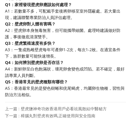
Q1：家裡發現壁虎卵應該如何處理？
A1：若數量不多，可配戴手套後將卵移至室外隱蔽處。若大量出
現，建議聯繫專業防治人員評估處理。
Q2：壁虎卵對人體有害嗎？
A2：壁虎卵本身無毒無害，但可能攜帶細菌。處理時建議做好防
護，事後徹底清潔雙手。
Q3：壁虎繁殖速度有多快？
A3：一隻成熟雌壁虎每年可產卵1-2次，每次1-2枚。在適宜条件
下，族群數量可能快速增長。
Q4：如何辨別壁虎卵是否存活？
A4：新鮮卵呈白色飽滿狀，壞死卵會變色或凹陷。若不確定，最好
請專業人員判斷。
Q5：香港常見的壁虎種類有哪些？
A5：香港最常見的是變色樹蜥和疣尾蝎虎，均屬卵生物種，習性與
防治方法相似。
上一篇 : 壁虎鹽神奇功效香港用戶必看祛風散結中醫秘方
下一篇 : 樟腦丸對壁虎有效嗎,正確使用與安全指南