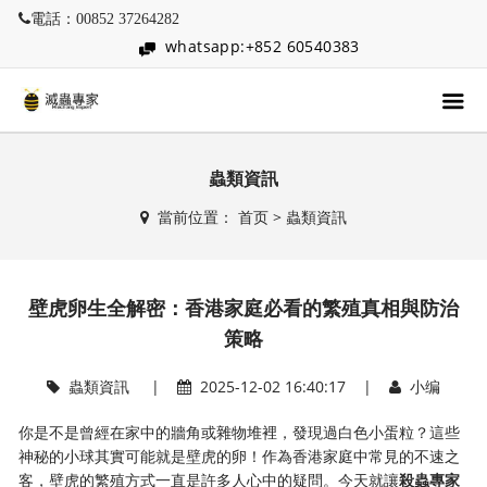
電話：00852 37264282
whatsapp:+852 60540383
蟲類資訊
當前位置：
首页
>
蟲類資訊
壁虎卵生全解密：香港家庭必看的繁殖真相與防治
策略
蟲類資訊
|
2025-12-02 16:40:17 |
小编
你是不是曾經在家中的牆角或雜物堆裡，發現過白色小蛋粒？這些
神秘的小球其實可能就是壁虎的卵！作為香港家庭中常見的不速之
客，壁虎的繁殖方式一直是許多人心中的疑問。今天就讓
殺蟲專家