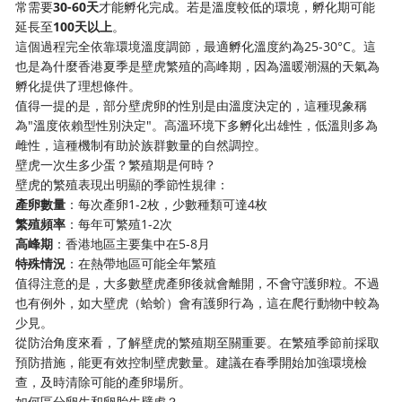
常需要
30-60天
才能孵化完成。若是溫度較低的環境，孵化期可能
延長至
100天以上
。
這個過程完全依靠環境溫度調節，最適孵化溫度約為25-30°C。這
也是為什麼香港夏季是壁虎繁殖的高峰期，因為溫暖潮濕的天氣為
孵化提供了理想條件。
值得一提的是，部分壁虎卵的性別是由溫度決定的，這種現象稱
為"溫度依賴型性別決定"。高溫环境下多孵化出雄性，低溫則多為
雌性，這種機制有助於族群數量的自然調控。
壁虎一次生多少蛋？繁殖期是何時？
壁虎的繁殖表現出明顯的季節性規律：
產卵數量
：每次產卵1-2枚，少數種類可達4枚
繁殖頻率
：每年可繁殖1-2次
高峰期
：香港地區主要集中在5-8月
特殊情況
：在熱帶地區可能全年繁殖
值得注意的是，大多數壁虎產卵後就會離開，不會守護卵粒。不過
也有例外，如大壁虎（蛤蚧）會有護卵行為，這在爬行動物中較為
少見。
從防治角度來看，了解壁虎的繁殖期至關重要。在繁殖季節前採取
預防措施，能更有效控制壁虎數量。建議在春季開始加強環境檢
查，及時清除可能的產卵場所。
如何區分卵生和卵胎生壁虎？