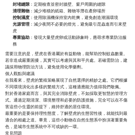
封堵縫隙
：定期檢查並密封牆壁、窗戶周圍的縫隙
清理雜物
：減少堆積的紙箱、雜物等潛在產卵場所
控制濕度
：使用除濕機保持室內乾爽，避免創造潮濕環境
光源管理
：減少夜間不必要的燈光，避免吸引昆蟲進而引來壁
虎
專業協助
：發現大量壁虎卵或活動跡象時，應尋求專業防治服
務
需要注意的是，壁虎在香港屬於有益動物，能幫助控制蚊蟲數量。
若非造成嚴重困擾，其實可以考慮與其和平共處。若確需防治，建
議採用物理防治方法，避免使用化學藥劑。
個人觀點與建議
在我看來，壁虎的繁殖策略展現了自然選擇的精妙之處。它們根據
不同環境演化出多樣的繁殖方式，這種適應能力值得我們敬佩。
對於香港家庭而言，與其完全消除壁虎，不如採取更智慧的管理方
式。通過定期清潔、環境整理和必要的防護措施，完全可以在不傷
害這些小生靈的前提下，維持舒適的居住環境。
最重要的是要保持理性態度，了解壁虎的生態習性後，就能找到最
適合的相處之道。畢竟，這些小動物在自然生態系中扮演著重要角
色，是城市生態系統中不可或缺的一環。
常見問題