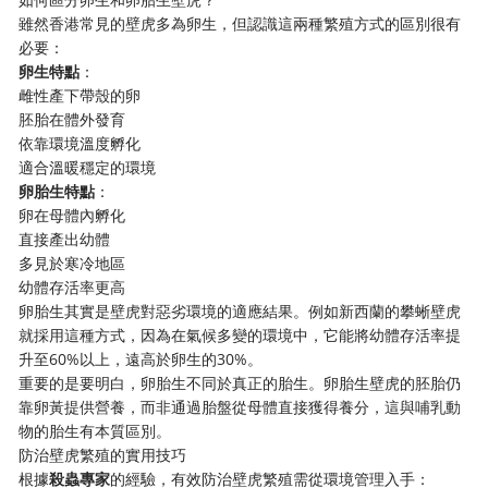
雖然香港常見的壁虎多為卵生，但認識這兩種繁殖方式的區別很有
必要：
卵生特點
：
雌性產下帶殼的卵
胚胎在體外發育
依靠環境溫度孵化
適合溫暖穩定的環境
卵胎生特點
：
卵在母體內孵化
直接產出幼體
多見於寒冷地區
幼體存活率更高
卵胎生其實是壁虎對惡劣環境的適應結果。例如新西蘭的攀蜥壁虎
就採用這種方式，因為在氣候多變的環境中，它能將幼體存活率提
升至60%以上，遠高於卵生的30%。
重要的是要明白，卵胎生不同於真正的胎生。卵胎生壁虎的胚胎仍
靠卵黃提供營養，而非通過胎盤從母體直接獲得養分，這與哺乳動
物的胎生有本質區別。
防治壁虎繁殖的實用技巧
根據
殺蟲專家
的經驗，有效防治壁虎繁殖需從環境管理入手：