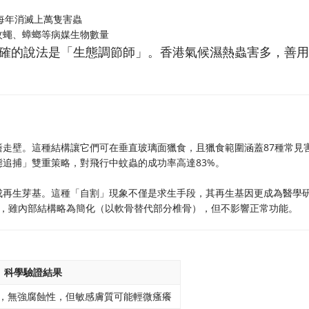
於每年消滅上萬隻害蟲
蚊蠅、蟑螂等病媒生物數量
確的說法是「生態調節師」。香港氣候濕熱蟲害多，善用
走壁。這種結構讓它們可在垂直玻璃面獵食，且獵食範圍涵蓋87種常見
追捕」雙重策略，對飛行中蚊蟲的成功率高達83%。
成再生芽基。這種「自割」現象不僅是求生手段，其再生基因更成為醫學
回，雖內部結構略為簡化（以軟骨替代部分椎骨），但不影響正常功能。
科學驗證結果
酸性，無強腐蝕性，但敏感膚質可能輕微瘙癢