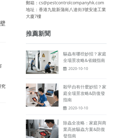
郵箱：cs@pestcontrolcompanyhk.com
地址：香港九龍新蒲崗八達街3號安達工業
大廈7樓
壁
推薦新聞
驅蟲有哪些妙招？家庭
全場景攻略&省錢指南
害
2020-10-10
研究
殺曱甴有什麼妙招？家
庭全場景攻略&防復發
指南
2020-10-10
除蟲全攻略：家庭與商
業高效驅蟲方案&防復
發指南