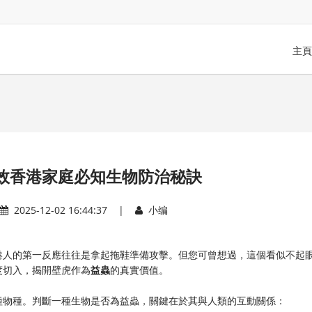
主頁
效香港家庭必知生物防治秘訣
2025-12-02 16:44:37 |
小编
港人的第一反應往往是拿起拖鞋準備攻擊。但您可曾想過，這個看似不起
度切入，揭開壁虎作為
益蟲
的真實價值。
種物種。判斷一種生物是否為益蟲，關鍵在於其與人類的互動關係：