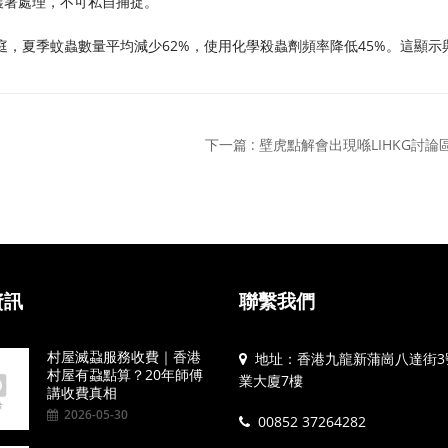
護署處理，不可私自捕捉。
庭，夏季蚊蟲數量平均減少62%，使用化學殺蟲劑頻率降低45%。這顯示
下一篇 : 壁虎點解會出現喺LIHKG討論
資訊
聯繫我們
村屋滅蝨服務收費｜香港
地址：香港九龍新蒲崗八達街3
村屋有蝨點算？20年師傅
業大廈7樓
講收費真相
2026-05-30
00852 37264282