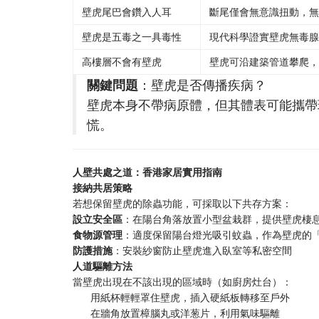
壁虎尾巴會鑽入人耳
斷尾僅會無意識扭動，無
壁虎是五毒之一具毒性
現代科學證實壁虎無毒腺
高樓層不會有壁虎
壁虎可沿建築管道攀爬，
關鍵問題
：壁虎是否傳播疾病？
壁虎本身不帶病原體，但其體表可能攜帶
慌。
人壁共處之道：香港家居實用指南
接納共居策略
若想保留壁虎的除蟲功能，可採取以下共存方案：
設立安全區
：在陽台角落放置小型盆栽群，提供壁虎棲
食物源管理
：適度保留陽台燈光吸引蚊蟲，作為壁虎的
防護措施
：安裝紗窗防止壁虎進入臥室等私密空間
人道驅離方法
當壁虎出現在不該出現的區域時（如廚房灶台）：
用紙杯輕輕罩住壁虎，插入硬紙板轉移至戶外
在牆角放置樟腦丸或洋葱片，利用氣味驅離