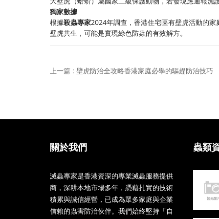
大壁虎（蛤蚧）屬國家二級保護動物，若發現應通報漁
獨家數據
根據
殺蟲專家
2024年調查，香港住宅區有壁虎活動的家
壁虎共生，可能是實現綠色防蟲的有效解方。
上一篇 : 壁虎防治全攻略香港家庭必學的驅趕防治技巧
關於我們
蟲類
滅蟲專家是香港資深的專業滅蟲服務提供
商，深耕本地市場多年，憑藉扎實的技術
積累與誠信經營，已成為眾多家庭與企業
信賴的蟲害防治伙伴。我們始終堅持「自