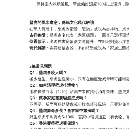
保持室內乾燥通風，壁虎偏好濕度70%以上環境，
壁虎的風水寓意：傳統文化現代解讀
在華人傳統中，壁虎因諧音「避禍」被視為吉祥物。風
吉祥象徵
：壁虎進宅代表「家運穩固」，因其只選擇環
位置啟示
：出現在書房象徵文運提升，在廚房則提示注
現代解讀
：與其迷信吉凶，不如將壁虎視為「家居生態
5條常見問題
Q1：壁虎會咬人嗎？
極少發生。壁虎生性膽小，只有在極度受威脅時可能輕
Q2：如何清理壁虎排泄物？
用稀釋漂白水（1:10）沾濕布巾擦拭可消毒去味。壁
Q3：懷孕家庭需要驅趕壁虎嗎？
不需要。反而可藉助壁虎減少蚊蟲叮咬風險，只要避免
Q4：壁虎壽命多長？會在家中繁殖嗎？
野生壁虎平均壽命5-10年，若家中環境適宜（有食物、
Q5：香港哪些壁虎受保護？