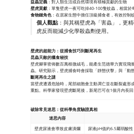
益蟲定義
：對人類生活或自然環境有積極貢獻的生物
壁虎貢獻
：單隻壁虎一夜可吃掉40-100隻蚊蟲，相當
食物鏈角色
：在居家生態中擔任頂級捕食者，有效控制
個人觀點
：與其稱壁虎為「害蟲」，更精
虎反而能減少化學殺蟲劑使用。
壁虎的超能力：從捕食技巧到斷尾再生
昆蟲天敵的獵食秘技
壁虎腳掌密佈數百萬根微絨毛，能產生范德華力實現飛簷
蟲。研究顯示，壁虎捕食時會採取「靜態伏擊」與「動態
斷尾再生之謎
當壁虎遭遇危險時，尾部細胞會主動凋亡並在斷裂處形
重點。科學家發現壁虎斷尾後，新尾巴可在1個月內長
破除常見迷思：從科學角度驗證真相
迷思內容
壁虎尿液會導致皮膚潰爛
尿液pH值約6.5屬弱