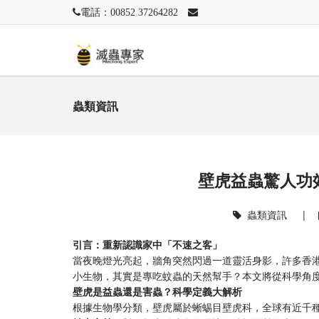
電話：00852 37264282
蟲類資訊
壁虎益蟲驚人功
蟲類資訊
|
引言：重新認識家中「不速之客」
當夜晚燈光亮起，牆角突然閃過一道靈活身影，許多香
小生物，其實是專吃蚊蟲的天然幫手？本文將從科學角
壁虎是益蟲還是害蟲？科學定義大解析
根據生物學分類，壁虎屬於蜥蜴目壁虎科，全球有近千