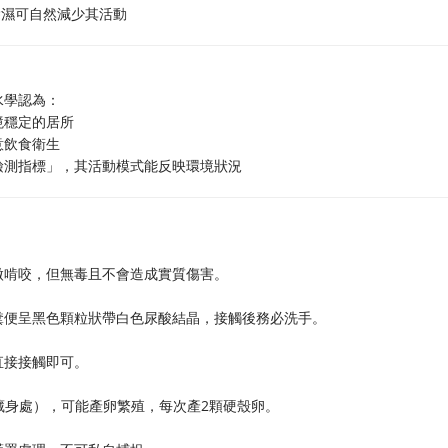
除濕可自然減少其活動
水學認為：
境穩定的居所
意飲食衛生
檢測指標」，其活動模式能反映環境狀況
微啃咬，但無毒且不會造成實質傷害。
虎糞便呈黑色顆粒狀帶白色尿酸結晶，接觸後務必洗手。
直接接觸即可。
藏身處），可能產卵繁殖，每次產2顆硬殼卵。