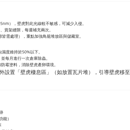
595nm），壁虎對此光線較不敏感，可減少入侵。
角、貨架縫隙，每週補充兩次。
縫隙皆需處理），重點加強鳥籠堆放區與儲藏室。
內濕度維持於50%以下。
，並每月進行一次倉庫除蟲。
加防霉塗料，消除壁虎產卵環境。
外設置「壁虎棲息區」（如放置瓦片堆），引導壁虎移至
跡
功能）
寒