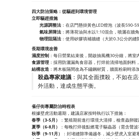
四大防治策略：從驅趕到環境管理
立即驅趕措施
光源調整法
：在店門懸掛黃色LED燈泡（波長590-
氣味屏障法
：將薄荷油與水以1:10混合，噴灑在牆
物理阻隔法
：使用矽膠填補牆縫（大於0.3公分的
長期環境改善
濕度控制
：每日營業結束後，開啟抽風機30分鐘，將室
食源管理
：採用防灑漏鳥食容器，打烊前清掃地面飼料
結構改造
：將木板隔間改為不鏽鋼材質，牆面粉刷時添
殺蟲專家建議
：與其全面撲殺，不如在店
外活動，達成生態平衡。
雀仔街專屬防治時程表
根據壁虎活動週期，建議店家按時執行以下措施：
春季（3-5月）
：繁殖期前進行環境大清掃，檢查蟲卵蹤
夏季（6-8月）
：每晚打烊後點燃電子驅蟲器（需含聲波
秋季（9-11月）
：封堵縫隙準備越冬，減少壁虎入室避