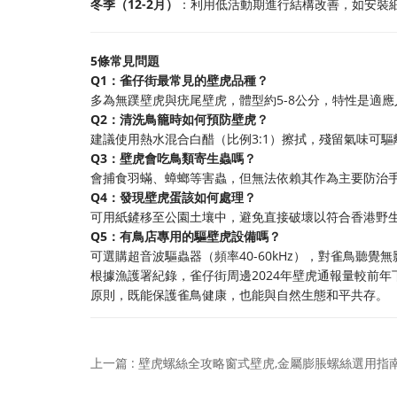
冬季（12-2月）
：利用低活動期進行結構改善，如安裝
5條常見問題
Q1：雀仔街最常見的壁虎品種？
多為無蹼壁虎與疣尾壁虎，體型約5-8公分，特性是適
Q2：清洗鳥籠時如何預防壁虎？
建議使用熱水混合白醋（比例3:1）擦拭，殘留氣味可
Q3：壁虎會吃鳥類寄生蟲嗎？
會捕食羽蟎、蟑螂等害蟲，但無法依賴其作為主要防治
Q4：發現壁虎蛋該如何處理？
可用紙鏟移至公園土壤中，避免直接破壞以符合香港野
Q5：有鳥店專用的驅壁虎設備嗎？
可選購超音波驅蟲器（頻率40-60kHz），對雀鳥聽
根據漁護署紀錄，雀仔街周邊2024年壁虎通報量較前
原則，既能保護雀鳥健康，也能與自然生態和平共存。
上一篇 : 壁虎螺絲全攻略窗式壁虎,金屬膨脹螺絲選用指