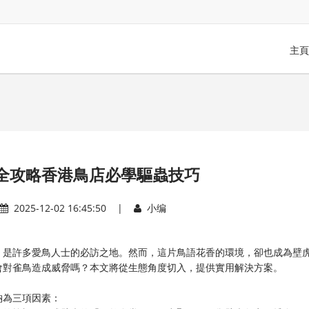
主頁
全攻略香港鳥店必學驅蟲技巧
2025-12-02 16:45:50 |
小编
，是許多愛鳥人士的必訪之地。然而，這片鳥語花香的環境，卻也成為壁
會對雀鳥造成威脅嗎？本文將從生態角度切入，提供實用解決方案。
納為三項因素：