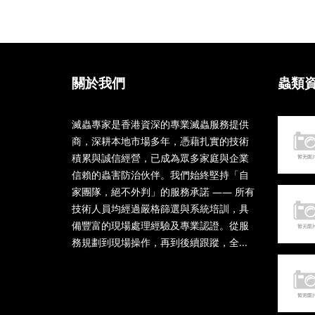
關於我們
蟲類
滅蟲專家是香港資深的專業滅蟲服務提供
商，深耕本地市場多年，憑藉扎實的技術
積累與誠信經營，已成為眾多家庭與企業
信賴的蟲害防治伙伴。我們始終堅持「自
家團隊，絕不外判」的服務承諾 —— 所有
技術人員均經過嚴格篩選與系統培訓，具
備豐富的現場處理經驗及專業認證。從服
務規劃到現場操作，再到後續跟蹤，全...