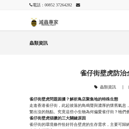
電話：00852 37264282
蟲類資訊
雀仔街壁虎防治
蟲類資訊
|
雀仔街壁虎問題困擾？解析鳥店聚集地的特殊生態
走進香港雀仔街，此起彼落的鳥鳴聲與濃厚的懷舊氣息
繁出沒的熱點。究竟這些小生物為何偏愛雀仔街？牠們
雀仔街壁虎猖獗的三大關鍵原因
雀仔街的環境條件恰好符合壁虎的生存需求，主要可歸