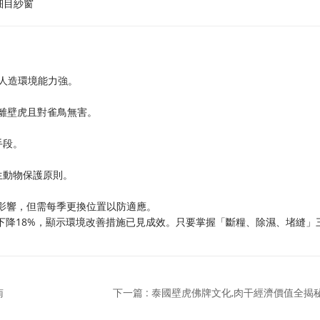
細目紗窗
應人造環境能力強。
驅離壁虎且對雀鳥無害。
手段。
生動物保護原則。
覺無影響，但需每季更換位置以防適應。
年下降18%，顯示環境改善措施已見成效。只要掌握「斷糧、除濕、堵縫」
南
下一篇 : 泰國壁虎佛牌文化,肉干經濟價值全揭