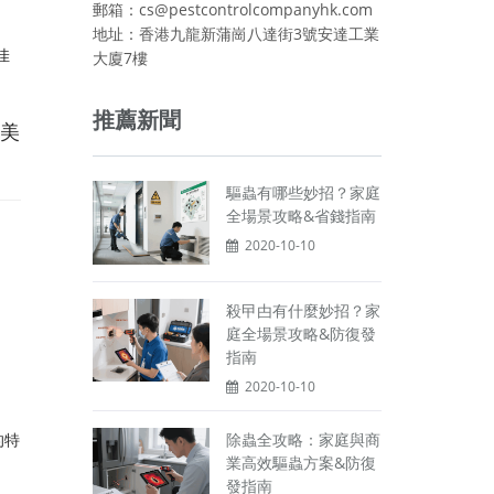
郵箱：cs@pestcontrolcompanyhk.com
地址：香港九龍新蒲崗八達街3號安達工業
佳
大廈7樓
推薦新聞
美
驅蟲有哪些妙招？家庭
全場景攻略&省錢指南
2020-10-10
殺曱甴有什麼妙招？家
庭全場景攻略&防復發
指南
2020-10-10
除蟲全攻略：家庭與商
的特
業高效驅蟲方案&防復
發指南