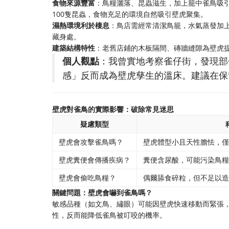
食物來源豐富
：鳥糧灑落、昆蟲滋生，加上籠中雀鳥吸引
100隻昆蟲，食物充足的環境自然吸引壁虎聚集。
濕熱環境利於棲息
：鳥店需經常清潔鳥籠，水氣蒸發加上
藏身處。
建築結構特性
：老舊店鋪的木板隔間、磚牆縫隙為壁虎
個人觀點
：我曾實地考察雀仔街，發現部
感」反而成為壁虎孳生的溫床。建議在保
壁虎對雀鳥的實際影響：破除常見迷思
疑慮類型
壁虎會攻擊雀鳥嗎？
壁虎體型小且天性膽怯，僅
壁虎糞便會傳播疾病？
糞便含尿酸，可能污染鳥糧
壁虎會偷吃鳥糧？
偶爾舔食碎粒，但不足以造
關鍵問題：壁虎會嚇到雀鳥嗎？
敏感品種（如文鳥、繡眼）可能因壁虎快速移動而緊張
性，反而能降低雀鳥被叮咬的機率。