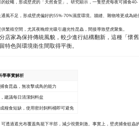
的蚊蠅，形成壁虎的「天然食堂」。研究顯示，一隻壁虎每夜可捕食40-
通風不足，形成壁虎偏好的55%-70%濕度環境。牆縫、雜物堆更成為絕
提供繁殖空間，尤其夜晚燈光吸引趨光性昆蟲，間接導致壁虎聚集。
分店家為保持傳統風貌，較少進行結構翻新，這種「懷舊
留特色與環境衛生間取得平衡。
科學事實解析
捕食昆蟲，無攻擊成鳥的能力
，建議每日清潔飼料盆
成糧食短缺，使用密封飼料桶即可避免
，可透過遮光布覆蓋鳥籠下半部，減少視覺刺激。事實上，壁虎捕食蚊蟲