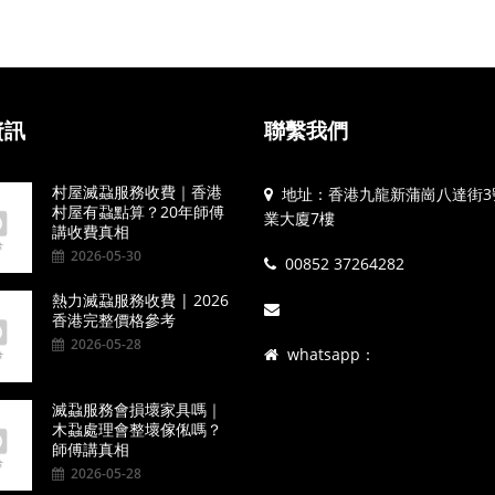
資訊
聯繫我們
村屋滅蝨服務收費｜香港
地址：香港九龍新蒲崗八達街3
村屋有蝨點算？20年師傅
業大廈7樓
講收費真相
2026-05-30
00852 37264282
熱力滅蝨服務收費 | 2026
香港完整價格參考
2026-05-28
whatsapp：
滅蝨服務會損壞家具嗎｜
木蝨處理會整壞傢俬嗎？
師傅講真相
2026-05-28