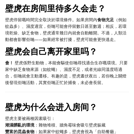
壁虎在房间里待多久会走？
壁虎停留嘅時間完全取決於環境條件。如果房間內
食物充足
（例如
蚊蟲多）、濕度適宜，佢哋可能會停留數日甚至數週；相反，若環
境乾燥、缺乏食物，壁虎通常幾日內就會自動離開。不過，人類活
動都會影響佢哋——如果經常被打擾，壁虎可能會更快逃走。
壁虎会自己离开家里吗？
會！
​ 壁虎係野生動物，本能會驅使佢哋尋找適合生存嘅環境。只要
家中缺乏食物來源（如蚊蠅）、濕度不足，或者光線同溫度唔適
合，佢哋就會主動遷移。有趣的是，壁虎晝伏夜出，若你晚上關燈
後發現佢哋活動，其實佢哋正忙於捕食，未必會長留。
壁虎为什么会进入房间？
壁虎主要被兩種因素吸引：
潮濕髒亂的環境
：雜物堆積、牆角霉味會吸引壁虎躲藏
豐富的昆蟲食物
：如果家中蚊蠅多，壁虎會視為「自助餐廳」