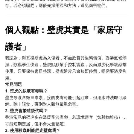
存。若必須驅趕，應優先採用溫和方法，避免傷害牠們。
個人觀點：壁虎其實是「家居守
護者」
我認為，與其視壁虎為入侵者，不如欣賞其生態價值。香港氣候潮
濕，蚊蟲孳生快速，壁虎默默幫手控制害蟲，反而減少化學殺蟲劑
使用。只要保持家居整潔，壁虎通常只會短暫停留，唔需要過度焦
慮。
常見問題
1. 壁虎的尿液有毒嗎？
壁虎尿液含微量毒素，接觸皮膚可能引起紅癢，但用水沖洗即可緩
解。除非誤食，否則對人體無嚴重危害。
2. 壁虎會繁殖後代嗎？
香港常見的壁虎多在溫暖季節產卵，若環境適宜（如雜物堆積），
可能短期定居，但不會大量繁殖。
3. 使用殺蟲劑能趕走壁虎嗎？