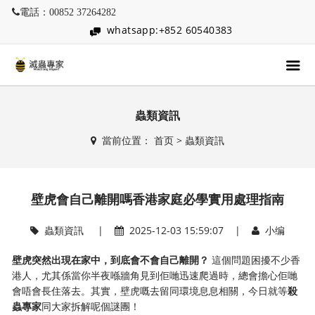
電話：00852 37264282
whatsapp:+852 60540383
蟲類資訊
當前位置：
首页
>
蟲類資訊
壁虎會自己離開嗎香港家庭必學實用處理指南
蟲類資訊
|
2025-12-03 15:59:07 |
小编
壁虎突然出現在家中，到底會不會自己離開？
​ 這個問題困擾不少香
港人，尤其係當你半夜喺牆角見到佢哋迅速爬過時，總會擔心佢哋
會唔會長住落去。其實，壁虎嘅去留同環境息息相關，今日就等
殺
蟲專家
同大家拆解呢個謎團！