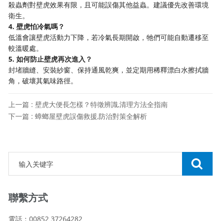
殺蟲劑對壁虎效果有限，且可能誤傷其他益蟲。建議優先改善環境
衛生。
4. 壁虎怕冷氣嗎？
低溫會讓壁虎活動力下降，若冷氣長期開啟，牠們可能自動遷移至
較溫暖處。
5. 如何防止壁虎再次進入？
封堵牆縫、安裝紗窗、保持通風乾爽，並定期用稀釋漂白水擦拭牆
角，破壞其氣味路徑。
上一篇 : 壁虎大便長怎樣？特徵辨識,清理方法全指南
下一篇 : 蟑螂屋壁虎誤傷救援,防治對策全解析
聯繫方式
電話：00852 37264282