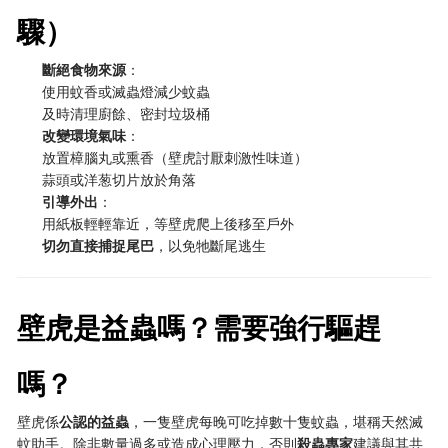
驟）
斷絕食物來源
：
使用蚊香或滅蟲燈減少蚊蟲
及時清理廚餘、密封垃圾桶
改變環境氣味
：
放置樟腦丸或熏香（壁虎討厭刺激性味道）
蒜頭或洋葱切片放於角落
引導外出
：
用紙板輕輕靠近，等壁虎爬上後移至戶外
切勿直接捕捉尾巴
，以免牠斷尾逃生
壁虎是益蟲嗎？需要強行驅趕
嗎？
壁虎係
公認的益蟲
，一隻壁虎每晚可吃掉數十隻蚊蟲，堪稱天然滅
蚊助手。除非數量過多或造成心理壓力，否則
殺蟲專家
建議與其共