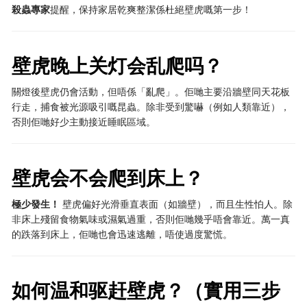
殺蟲專家
提醒，保持家居乾爽整潔係杜絕壁虎嘅第一步！
壁虎晚上关灯会乱爬吗？
關燈後壁虎仍會活動，但唔係「亂爬」。佢哋主要沿牆壁同天花板
行走，捕食被光源吸引嘅昆蟲。除非受到驚嚇（例如人類靠近），
否則佢哋好少主動接近睡眠區域。
壁虎会不会爬到床上？
極少發生！
​ 壁虎偏好光滑垂直表面（如牆壁），而且生性怕人。除
非床上殘留食物氣味或濕氣過重，否則佢哋幾乎唔會靠近。萬一真
的跌落到床上，佢哋也會迅速逃離，唔使過度驚慌。
如何温和驱赶壁虎？（實用三步