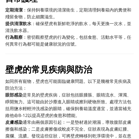
定期清潔
：保持飼養環境的清潔衛生，定期清理飼養箱內的糞便和
殘留食物，防止細菌滋生。
提供清潔飲水
：確保壁虎有新鮮乾淨的飲水，每天更換一次水，並
清洗飲水器。
行為觀察
：密切觀察壁虎的行為變化，包括食慾、活動水平等，任
何異常行為都可能是健康狀況的信號。
壁虎的常見疾病與防治
如同所有寵物，壁虎也可能面臨健康問題。以下是幾種常見疾病及
防治方法：
眼部感染
是常見的壁虎疾病，症狀包括眼腫脹、眼睛流水、渾濁、
睜開無力。這可能由於沙塵進入眼睛或擦到硬物所致。處理方法包
括用鹽水輕輕沖洗感染的眼睛，確保飼養箱溫度適宜，並適當補充
維他命B-12以提高壁虎的食慾和體能。
皮膚感染
通常由兩個原因引起：一是墊材過於潮濕，導致腹部皮膚
擦傷和感染；二是皮膚擦傷或蛻皮不完全。症狀表現為皮膚紅腫、
腐爛、流膿。發現這些症狀，可將壁虎轉移到乾淨環境中，並在患