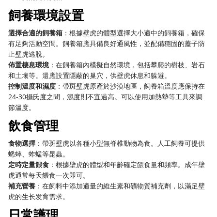
飼養環境設置
選擇合適的飼養箱
：根據壁虎的體型選擇大小適中的飼養箱，確保
有足夠活動空間。飼養箱應具備良好通風性，並配備穩固的蓋子防
止壁虎逃脫。
佈置棲息環境
：在飼養箱內模擬自然環境，包括攀爬的樹枝、岩石
和土壤等。還應設置隱蔽的巢穴，供壁虎休息和躲避。
控制溫度和濕度
：帶斑壁虎原產於沙漠地區，飼養箱溫度應保持在
24-30攝氏度之間，濕度則不宜過高。可以使用加熱墊等工具來調
節溫度。
飲食管理
食物選擇
：帶斑壁虎以各種小型無脊椎動物為食。人工飼養可提供
蟋蟀、蚱蜢等昆蟲。
定時定量餵食
：根據壁虎的體型和年齡確定餵食量和頻率。成年壁
虎通常每天餵食一次即可。
補充營養
：在飼料中添加適量的維生素和礦物質補充劑，以滿足壁
虎的生长发育需求。
日常護理