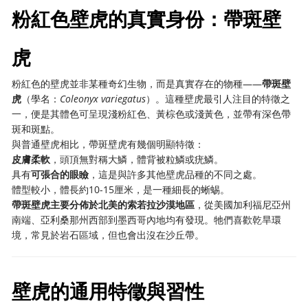
粉紅色壁虎的真實身份：帶斑壁
虎
粉紅色的壁虎並非某種奇幻生物，而是真實存在的物種——
帶斑壁
虎
（學名：
Coleonyx variegatus
）。這種壁虎最引人注目的特徵之
一，便是其體色可呈現淺粉紅色、黃棕色或淺黃色，並帶有深色帶
斑和斑點。
與普通壁虎相比，帶斑壁虎有幾個明顯特徵：
皮膚柔軟
，頭頂無對稱大鱗，體背被粒鱗或疣鱗。
具有
可張合的眼瞼
，這是與許多其他壁虎品種的不同之處。
體型較小，體長約10-15厘米，是一種細長的蜥蜴。
帶斑壁虎主要分佈於北美的索若拉沙漠地區
，從美國加利福尼亞州
南端、亞利桑那州西部到墨西哥內地均有發現。牠們喜歡乾旱環
境，常見於岩石區域，但也會出沒在沙丘帶。
壁虎的通用特徵與習性