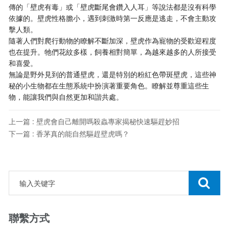
傳的「壁虎有毒」或「壁虎斷尾會鑽入人耳」等說法都是沒有科學
依據的。壁虎性格膽小，遇到刺激時第一反應是逃走，不會主動攻
擊人類。
隨著人們對爬行動物的瞭解不斷加深，壁虎作為寵物的受歡迎程度
也在提升。牠們花紋多樣，飼養相對簡單，為越來越多的人所接受
和喜愛。
無論是野外見到的普通壁虎，還是特別的粉紅色帶斑壁虎，這些神
秘的小生物都在生態系統中扮演著重要角色。瞭解並尊重這些生
物，能讓我們與自然更加和諧共處。
上一篇 : 壁虎會自己離開嗎殺蟲專家揭秘快速驅趕妙招
下一篇 : 香茅真的能自然驅趕壁虎嗎？
聯繫方式