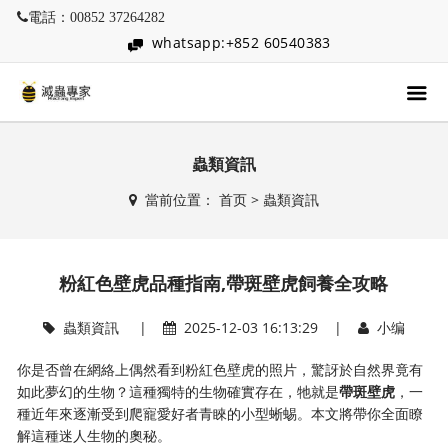
電話：00852 37264282
whatsapp:+852 60540383
蟲類資訊
當前位置：
首页
>
蟲類資訊
粉紅色壁虎品種指南,帶斑壁虎飼養全攻略
蟲類資訊
|
2025-12-03 16:13:29 |
小编
你是否曾在網絡上偶然看到粉紅色壁虎的照片，驚訝於自然界竟有
如此夢幻的生物？這種獨特的生物確實存在，牠就是
帶斑壁虎
，一
種近年來逐漸受到爬寵愛好者青睞的小型蜥蜴。本文將帶你全面瞭
解這種迷人生物的奧秘。