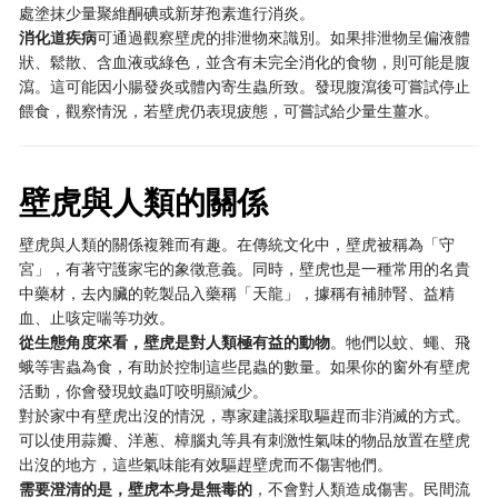
處塗抹少量聚維酮碘或新芽孢素進行消炎。
消化道疾病
可通過觀察壁虎的排泄物來識別。如果排泄物呈偏液體
狀、鬆散、含血液或綠色，並含有未完全消化的食物，則可能是腹
瀉。這可能因小腸發炎或體內寄生蟲所致。發現腹瀉後可嘗試停止
餵食，觀察情況，若壁虎仍表現疲態，可嘗試給少量生薑水。
壁虎與人類的關係
壁虎與人類的關係複雜而有趣。在傳統文化中，壁虎被稱為「守
宮」，有著守護家宅的象徵意義。同時，壁虎也是一種常用的名貴
中藥材，去內臟的乾製品入藥稱「天龍」，據稱有補肺腎、益精
血、止咳定喘等功效。
從生態角度來看，壁虎是對人類極有益的動物
。牠們以蚊、蠅、飛
蛾等害蟲為食，有助於控制這些昆蟲的數量。如果你的窗外有壁虎
活動，你會發現蚊蟲叮咬明顯減少。
對於家中有壁虎出沒的情況，專家建議採取驅趕而非消滅的方式。
可以使用蒜瓣、洋蔥、樟腦丸等具有刺激性氣味的物品放置在壁虎
出沒的地方，這些氣味能有效驅趕壁虎而不傷害牠們。
需要澄清的是，壁虎本身是無毒的
，不會對人類造成傷害。民間流