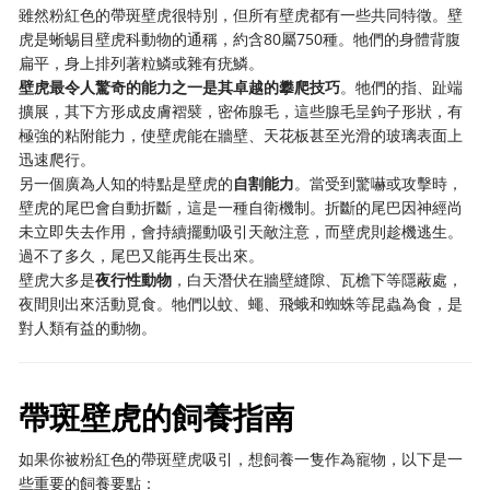
雖然粉紅色的帶斑壁虎很特別，但所有壁虎都有一些共同特徵。壁
虎是蜥蜴目壁虎科動物的通稱，約含80屬750種。牠們的身體背腹
扁平，身上排列著粒鱗或雜有疣鱗。
壁虎最令人驚奇的能力之一是其卓越的攀爬技巧
。牠們的指、趾端
擴展，其下方形成皮膚褶襞，密佈腺毛，這些腺毛呈鉤子形狀，有
極強的粘附能力，使壁虎能在牆壁、天花板甚至光滑的玻璃表面上
迅速爬行。
另一個廣為人知的特點是壁虎的
自割能力
。當受到驚嚇或攻擊時，
壁虎的尾巴會自動折斷，這是一種自衛機制。折斷的尾巴因神經尚
未立即失去作用，會持續擺動吸引天敵注意，而壁虎則趁機逃生。
過不了多久，尾巴又能再生長出來。
壁虎大多是
夜行性動物
，白天潛伏在牆壁縫隙、瓦檐下等隱蔽處，
夜間則出來活動覓食。牠們以蚊、蠅、飛蛾和蜘蛛等昆蟲為食，是
對人類有益的動物。
帶斑壁虎的飼養指南
如果你被粉紅色的帶斑壁虎吸引，想飼養一隻作為寵物，以下是一
些重要的飼養要點：