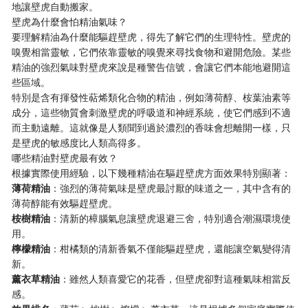
地讓壁虎自動搬家。
壁虎為什麼會怕精油氣味？
要理解精油為什麼能驅趕壁虎，得先了解它們的生理特性。壁虎的
嗅覺相當靈敏，它們依靠靈敏的嗅覺來尋找食物和避開危險。某些
精油的強烈氣味對壁虎來說是種警告信號，會讓它們本能地避開這
些區域。
特別是含有揮發性萜烯類化合物的精油，例如薄荷醇、桉葉油素等
成分，這些物質會刺激壁虎的呼吸道和神經系統，使它們感到不適
而主動遠離。這就像是人類聞到過於濃烈的香味會想離開一樣，只
是壁虎的敏感度比人類高得多。
哪些精油對壁虎最有效？
根據實際使用經驗，以下幾種精油在驅趕壁虎方面效果特別顯著：
薄荷精油
：強烈的薄荷氣味是壁虎最討厭的味道之一，其中含有的
薄荷醇能有效驅趕壁虎。
桉樹精油
：清新的樟腦氣息讓壁虎退避三舍，特別適合潮濕環境使
用。
檸檬精油
：柑橘類的清新香氣不僅能驅趕壁虎，還能讓空氣變得清
新。
薰衣草精油
：雖然人類喜愛它的花香，但壁虎卻對這種氣味相當反
感。