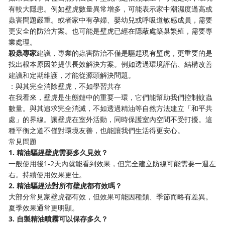
有較大隱患。例如壁虎數量異常增多，可能表示家中潮濕度過高或
蟲害問題嚴重。或者家中有孕婦、嬰幼兒或呼吸道敏感成員，需要
更安全的防治方案。也可能是壁虎已經在隱蔽處築巢繁殖，需要專
業處理。
殺蟲專家
建議，專業的蟲害防治不僅是驅趕現有壁虎，更重要的是
找出根本原因並提供長效解決方案。例如透過環境評估、結構改善
建議和定期維護，才能從源頭解決問題。
：與其完全消除壁虎，不如學習共存
在我看來，壁虎是生態鏈中的重要一環，它們能幫助我們控制蚊蟲
數量。與其追求完全消滅，不如透過精油等自然方法建立「和平共
處」的界線。讓壁虎在室外活動，同時保護室內空間不受打擾。這
種平衡之道不僅對環境友善，也能讓我們生活得更安心。
常見問題
1. 精油驅趕壁虎需要多久見效？
一般使用後1-2天內就能看到效果，但完全建立防線可能需要一週左
右。持續使用效果更佳。
2. 精油驅趕法對所有壁虎都有效嗎？
大部分常見家壁虎都有效，但效果可能因種類、季節而略有差異。
夏季效果通常更明顯。
3. 自製精油噴霧可以保存多久？