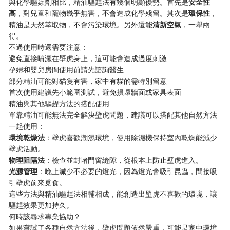
與化學驅蟲劑相比，精油驅趕法有幾個明顯優勢。首先是
安全性
高
，對兒童和寵物幾乎無害，不會造成化學殘留。其次是
環保性
，
精油是天然萃取物，不會污染環境。另外還能
清新空氣
，一舉兩
得。
不過使用時還需要注意：
避免直接噴灑在壁虎身上，這可能會造成過度刺激
孕婦和嬰兒房間使用前請先諮詢醫生
部分精油可能對貓隻有害，家中有貓的需特別留意
首次使用建議先小範圍測試，避免損壞牆面或家具表面
精油與其他驅趕方法的搭配使用
單靠精油可能無法完全解決壁虎問題，建議可以搭配其他自然方法
一起使用：
環境乾燥法
：壁虎喜歡潮濕環境，使用除濕機保持室內乾燥能減少
壁虎活動。
物理阻隔法
：檢查並封堵門窗縫隙，從根本上防止壁虎進入。
光源管理
：晚上減少不必要的燈光，因為燈光會吸引昆蟲，間接吸
引壁虎前來覓食。
這些方法與精油驅趕法相輔相成，能創造出壁虎不喜歡的環境，讓
驅趕效果更加持久。
何時該尋求專業協助？
如果嘗試了各種自然方法後，壁虎問題依然嚴重，可能是家中環境