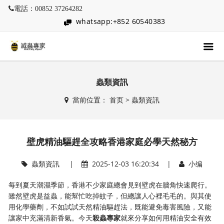
電話：00852 37264282
whatsapp:+852 60540383
蟲類資訊
當前位置：
首页
>
蟲類資訊
壁虎精油驅趕全攻略香港家庭必學天然秘方
蟲類資訊
|
2025-12-03 16:20:34 |
小编
每到夏天潮濕季節，香港不少家庭總會見到壁虎在牆角快速爬行。
雖然壁虎是益蟲，能幫忙吃掉蚊子，但總讓人心裡毛毛的。與其使
用化學藥劑，不如試試天然精油驅趕法，既能避免毒害風險，又能
讓家中充滿清新香氣。今天
殺蟲專家
就來分享如何用精油安全有效