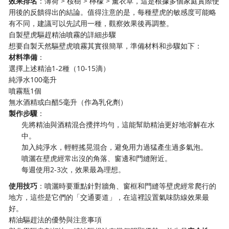
效果排名
：薄荷 > 桉樹 > 檸檬 > 薰衣草，這是根據多個家庭實際使
用後的反饋得出的結論。值得注意的是，每種壁虎的敏感度可能略
有不同，建議可以先試用一種，觀察效果後再調整。
自製壁虎驅趕精油噴霧的詳細步驟
想要自製天然驅壁虎噴霧其實很簡單，準備材料和步驟如下：
材料準備
：
選擇上述精油1-2種（10-15滴）
純淨水100毫升
噴霧瓶1個
無水酒精或白醋5毫升（作為乳化劑）
製作步驟
：
先將精油與酒精混合攪拌均勻，這能幫助精油更好地溶解在水
中。
加入純淨水，輕輕搖晃混合，避免用力過猛產生過多氣泡。
噴灑在壁虎經常出沒的角落、窗邊和門縫附近。
每週使用2-3次，效果最為理想。
使用技巧
：噴灑時要重點針對牆角、窗框和門縫等壁虎經常爬行的
地方，這些是它們的「交通要道」，在這裡設置氣味防線效果最
好。
精油驅趕法的優勢與注意事項