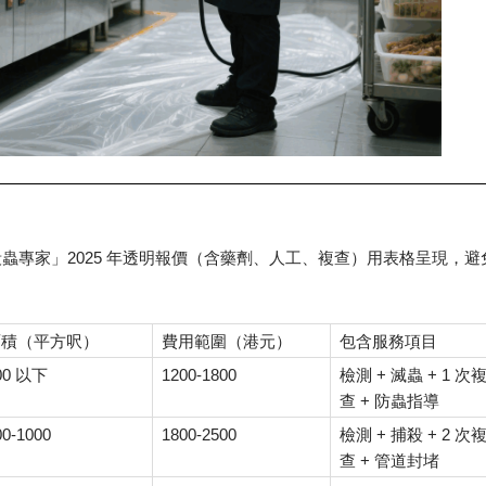
2025
殺蟲專家」
年透明報價（含藥劑、人工、複查）用表格呈現，避
面積（平方呎）
費用範圍（港元）
包含服務項目
00
1200-1800
+
+ 1
以下
檢測
滅蟲
次
+
查
防蟲指導
00-1000
1800-2500
+
+ 2
檢測
捕殺
次
+
查
管道封堵