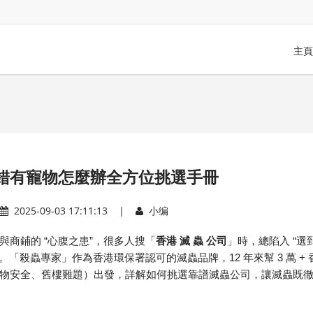
主頁
錯有寵物怎麼辦全方位挑選手冊
2025-09-03 17:11:13 |
小编
“
”
“
與商鋪的
心腹之患
，很多人搜「
香港
滅
蟲
公司
」時，總陷入
選
12
3
+
。「殺蟲專家」作為香港環保署認可的滅蟲品牌，
年來幫
萬
物安全、舊樓難題）出發，詳解如何挑選靠譜滅蟲公司，讓滅蟲既