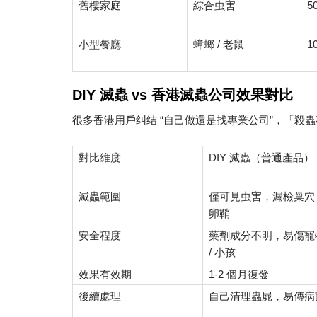
5
舊樓家庭
綜合虫害
/
1
小型餐廳
蟑螂
老鼠
DIY
滅蟲
vs
香港滅蟲公司效果對比
“
”
很多香港用戶纠结
自己做還是找專業公司
，「殺蟲
DIY
對比維度
滅蟲（普通產品）
滅蟲範圍
僅可見虫害，漏檢巢穴
卵鞘
安全程度
藥劑成分不明，易傷寵
/
小孩
1-2
效果有效期
個月復發
後續處理
自己清理蟲屍，易傳病