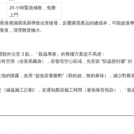
24
小時緊急補救，免費
上門
香港潮濕環境易導致虫害復發，反覆購買產品的總成本，可能超過
發臭，清理難度極大。
3
需額外注意
點，「殺蟲專家」的舊樓方案從不馬虎：
“
”
否有空洞（虫害易藏身），若發現空心區域，先安裝
防蟲密封膠
封
“
”
性強的噴霧，改用
超低容量藥劑
（顆粒細，無刺鼻味），減少對鄰
交《滅蟲施工計劃》，並通知鄰居施工時間（避免噪音投訴），「殺