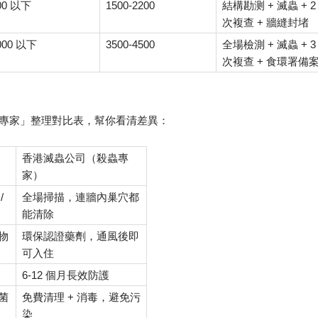
00
1500-2200
+
+ 2
以下
結構勘测
滅蟲
+
次複查
牆縫封堵
000
3500-4500
+
+ 3
以下
全場檢測
滅蟲
+
次複查
食環署備
專家」整理對比表，幫你看清差異：
香港滅蟲公司（殺蟲專
家）
/
全場掃描，連牆內巢穴都
能清除
物
環保認證藥劑，通風後即
可入住
6-12
個月長效防護
+
菌
免費清理
消毒，避免污
染