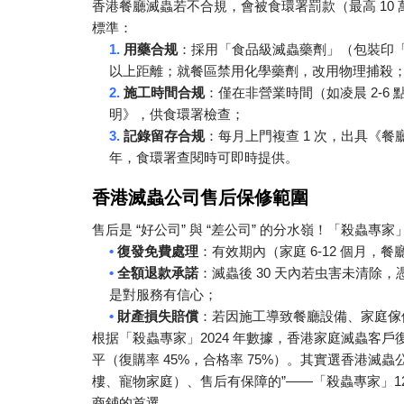
10
香港餐廳滅蟲若不合規，會被食環署罰款（最高
標準：
1.
用藥合规
：採用「食品級滅蟲藥劑」（包裝印
以上距離；就餐區禁用化學藥劑，改用物理捕殺
2.
2-6
施工時間合规
：僅在非營業時間（如凌晨
明》，供食環署檢查；
3.
1
記錄留存合规
：每月上門複查
次，出具《餐
年，食環署查閱時可即時提供。
香港滅蟲公司售后保修範圍
“
”
“
”
售后是
好公司
與
差公司
的分水嶺！「殺蟲專家
•
6-12
復發免費處理
：有效期內（家庭
個月，餐
•
30
全額退款承諾
：滅蟲後
天內若虫害未清除，
是對服務有信心；
•
財產損失賠償
：若因施工導致餐廳設備、家庭傢
2024
根据「殺蟲專家」
年數據，香港家庭滅蟲客戶
45%
75%
平（復購率
，合格率
）。其實選香港滅蟲
”——
1
樓、寵物家庭）、售后有保障的
「殺蟲專家」
商鋪的首選。