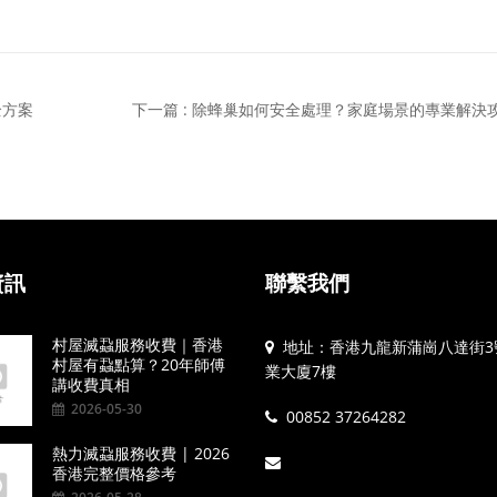
全方案
下一篇 : 除蜂巢如何安全處理？家庭場景的專業解決
資訊
聯繫我們
村屋滅蝨服務收費｜香港
地址：香港九龍新蒲崗八達街3
村屋有蝨點算？20年師傅
業大廈7樓
講收費真相
2026-05-30
00852 37264282
熱力滅蝨服務收費 | 2026
香港完整價格參考