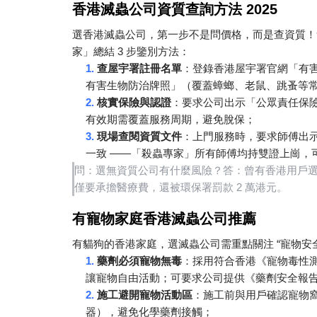
香港滅蟲公司資質查詢方法
2025
選香港滅蟲公司，第一步不是問價格，而是查資質！
3
家」總結
步鑒別方法：
1.
查屋宇署註冊名單
：登錄香港屋宇署官網「有
有害生物防治牌照」（覆蓋蟑螂、老鼠、跳蚤等
2.
核實保險與認證
：要求公司出示「公眾責任保
有效期需覆蓋服務周期，避免脫保；
3.
現場查閱資質文件
：上門服務時，要求師傅出
——
一致
「殺蟲專家」所有師傅均持雙證上崗，
問：選無資質公司有什麼風險？答：曾有香港用戶
2
僅要承擔醫療費，還被環保署罰款
萬港元。
有寵物家庭香港滅蟲公司推薦
“
有貓狗的香港家庭，選滅蟲公司需重點關注
寵物安
1.
藥劑必須寵物無毒
：採用符合香港《寵物毒性
讓寵物自由活動；可要求公司提供《藥劑安全報
2.
施工避開寵物活動區
：施工前與用戶確認寵物
器），避免化學藥劑接觸；