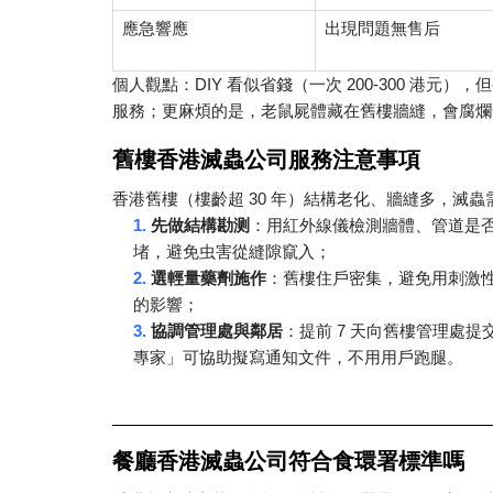
應急響應
出現問題無售后
DIY
200-300
個人觀點：
看似省錢（一次
港元），但
服務；更麻煩的是，老鼠屍體藏在舊樓牆縫，會腐爛
舊樓香港滅蟲公司服務注意事項
30
香港舊樓（樓齡超
年）結構老化、牆縫多，滅蟲
1.
先做結構勘测
：用紅外線儀檢測牆體、管道是
堵，避免虫害從縫隙竄入；
2.
選輕量藥劑施作
：舊樓住戶密集，避免用刺激
的影響；
3.
7
協調管理處與鄰居
：提前
天向舊樓管理處提
專家」可協助擬寫通知文件，不用用戶跑腿。
餐廳香港滅蟲公司符合食環署標準嗎