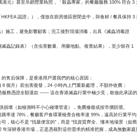
100%
3
萬港元）甚至吊銷營業執照，「殺蟲專家」的餐廳服務
符合
HKFEA
/
3
「
認證」），僅放在廚房後區密閉盒中，與食材
餐具保持
；
點）施工，避免影響顧客；完工後對現場消毒，出具《滅蟲消毒證
1
廳滅蟲記錄表》（含虫害數量、用藥地點、複查結果），至少留存
」的售后保障，是香港用戶選我們的核心原因：
8
24
廳
個月）若虫害復發，
小時內上門重新處理，不額外收費；
——
憑服務憑證全額退款
這在香港滅蟲行業中極少見，敢做此承諾
俱損壞（如檢測時不小心碰壞管道），免費修復或按市價賠償。
78%
99%
復購率達
，餐廳客戶食環署檢查合格率達
，遠高於行業平均
“
”
“
公司，核心不是
找最便宜的
，而是
找資質齊全、懂本地場景（如舊
2
年深耕香港市場，正是憑藉對這些需求的精准把握，成為無數家庭