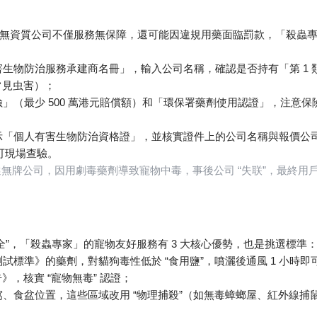
無資質公司不僅服務無保障，還可能因違規用藥面臨罰款，「殺蟲
1
害生物防治服務承建商名冊」，輸入公司名稱，確認是否持有「第
常見虫害）；
500
險」（最少
萬港元賠償額）和「環保署藥劑使用認證」，注意保
示「個人有害生物防治資格證」，並核實證件上的公司名稱與報價公
可現場查驗。
“
”
選無牌公司，因用劇毒藥劑導致寵物中毒，事後公司
失联
，最終用
”
3
全
，「殺蟲專家」的寵物友好服務有
大核心優勢，也是挑選標準
“
”
1
測試標準》的藥劑，對貓狗毒性低於
食用鹽
，噴灑後通風
小時即
“
”
告》，核實
寵物無毒
認證；
“
”
窩、食盆位置，這些區域改用
物理捕殺
（如無毒蟑螂屋、紅外線捕