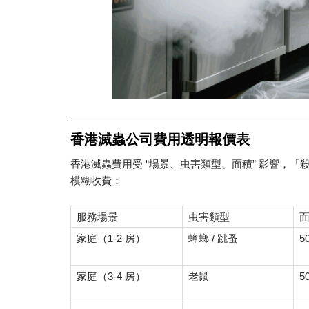
香港滅蟲公司費用透明報價表
“
”
香港滅蟲費用受
場景、虫害類型、面積
影響，「
模糊收費：
服務場景
虫害類型
1-2
/
5
家庭（
房）
蟑螂
跳蚤
3-4
5
家庭（
房）
老鼠