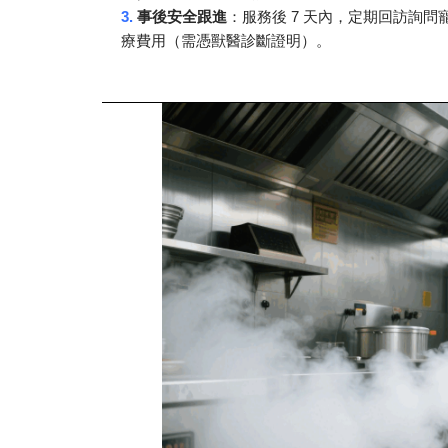
3.
7
事後安全跟進
：服務後
天內，定期回訪詢問
療費用（需憑獸醫診斷證明）。