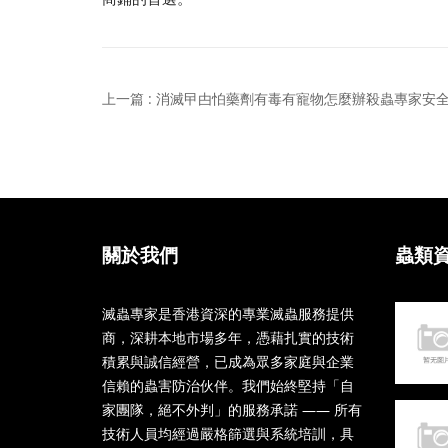
上一篇 : 消滅曱甴怕藥劑有毒有寵物怎麼辦殺蟲專家安
關於我們
蟲類
滅蟲專家是香港資深的專業滅蟲服務提供
商，深耕本地市場多年，憑藉扎實的技術
積累與誠信經營，已成為眾多家庭與企業
信賴的蟲害防治伙伴。我們始終堅持「自
家團隊，絕不外判」的服務承諾 —— 所有
技術人員均經過嚴格篩選與系統培訓，具