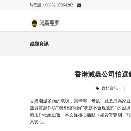
電話：00852 37264282
蟲類資訊
香港滅蟲公司怕選
蟲類資訊
|
香港潮濕多雨的環境，讓
蟑螂
、
老鼠
、
跳蚤
成為家庭
”“
”“
”
無資質黑作坊
藥劑傷寵物
餐廳不合規被罰
的困境
港用戶杜絕虫害，本文從核心痛點（如資質鑒別、寵
又安心。