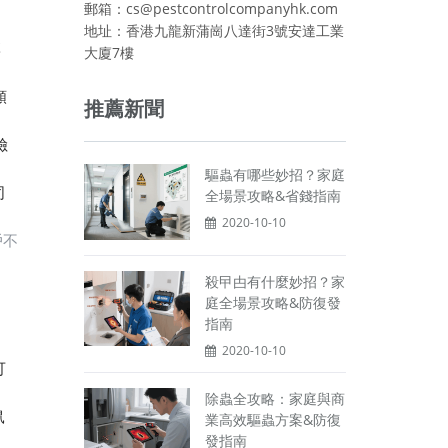
郵箱：cs@pestcontrolcompanyhk.com
地址：香港九龍新蒲崗八達街3號安達工業
專
大廈7樓
類
推薦新聞
險
驅蟲有哪些妙招？家庭
司
全場景攻略&省錢指南
2020-10-10
戶不
殺曱甴有什麼妙招？家
庭全場景攻略&防復發
指南
：
2020-10-10
可
除蟲全攻略：家庭與商
鼠
業高效驅蟲方案&防復
發指南