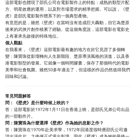
這部電影也體現了邵氏公司在電影製作上的特點：成熟的類型片配
方、明星效應的運用，以及對市場需求的精準把握。可以說，《壁
虎》是邵氏電影製作體系下的一個典型產物。
有意思的是，雖然《壁虎》在當時沒有造成巨大轟動，但它為楚原
後來的武俠片創作積累了經驗。從這個角度說，這部電影在電影史
上有著承先啟後的特殊地位。
個人觀點
在我看來，《壁虎》這部電影最有趣的地方在於它見證了多個轉
變：陳寶珠從影壇轉向人生新階段、楚原導演風格的演進，以及香
港電影類型的發展。它就像一個時間膠囊，保存了那個時代的電影
美學和社會氛圍。雖然50多年過去了，但這樣的作品仍然值得我們
回味和討論。
常見問題解答
問：《壁虎》是什麼時候上映的？
答：這部電影於1972年1月11日在香港上映，是邵氏兄弟公司出品
的一部動作片。
問：陳寶珠為什麼選擇《壁虎》作為她的息影之作？
答：陳寶珠在1970年赴美求學，1972年回港度假時應邵氏公司邀
請出演此片，之後便正式退出影壇，因此《壁虎》成為她的最後一