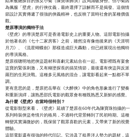
結果被總探目的孫女小菊（陳寶珠飾演）設局識破身份。但小菊因
為佩服「壁虎」的行俠仗義，最終選擇了諒解而不是揭發。這個情
節設計其實傳遞了很強的俠義精神，也反映了當時社會的某種價值
觀。
楚原導演的獨特手法
《壁虎》的導演楚原可是香港電影史上的重要人物。這部電影拍攝
於他著名的《七十二家房客》之前，雖然沒有像他後來的《天涯明
月刀》、《流星蝴蝶劍》那樣造成巨大轟動，但已經展現出他獨特
的導演風格。
楚原很聰明地把俠盜題材和喜劇元素結合在一起。電影裡既有宴會
盜寶的緊張刺激，又有糊塗探長的搞笑情節，最後還有俠盜與反派
羅烈的生死決戰。這種多元風格的混合，讓電影看起來一點都不單
調。
更有意思的是，楚原把岳華在《大醉俠》中的角色形象進行了變奏
和重新演繹，讓熟悉邵氏電影的觀眾會有種既熟悉又新鮮的感覺。
為什麼《壁虎》在當時很特別？
從電影類型來看，《壁虎》延續了楚原在60年代為陳寶珠拍攝的一
系列時裝俠盜奇情片的格局，不過時代背景轉到了民初時期。這種
轉變其實滿微妙的，既保留了觀眾喜歡的元素，又帶來了新的視覺
體驗。
這部電影還有很強的時代印記。它涉及了租界洋人勢力的題材，這