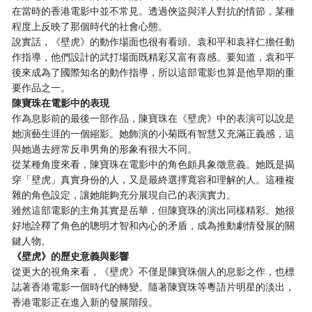
在當時的香港電影中並不常見。透過俠盜與洋人對抗的情節，某種
程度上反映了那個時代的社會心態。
說實話，《壁虎》的動作場面也很有看頭。袁和平和袁祥仁擔任動
作指導，他們設計的武打場面既精彩又富有喜感。要知道，袁和平
後來成為了國際知名的動作指導，所以這部電影也算是他早期的重
要作品之一。
陳寶珠在電影中的表現
作為息影前的最後一部作品，陳寶珠在《壁虎》中的表演可以說是
她演藝生涯的一個縮影。她飾演的小菊既有智慧又充滿正義感，這
與她過去經常反串男角的形象有很大不同。
從某種角度來看，陳寶珠在電影中的角色頗具象徵意義。她既是揭
穿「壁虎」真實身份的人，又是最終選擇寬容和理解的人。這種複
雜的角色設定，讓她能夠充分展現自己的表演實力。
雖然這部電影的主角其實是岳華，但陳寶珠的演出同樣精彩。她很
好地詮釋了角色的聰明才智和內心的矛盾，成為推動劇情發展的關
鍵人物。
《壁虎》的歷史意義與影響
從更大的視角來看，《壁虎》不僅是陳寶珠個人的息影之作，也標
誌著香港電影一個時代的轉變。隨著陳寶珠等粵語片明星的淡出，
香港電影正在進入新的發展階段。