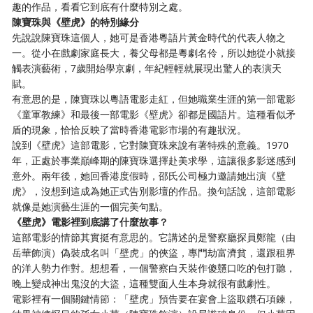
趣的作品，看看它到底有什麼特別之處。
陳寶珠與《壁虎》的特別緣分
先說說陳寶珠這個人，她可是香港粵語片黃金時代的代表人物之
一。從小在戲劇家庭長大，養父母都是粵劇名伶，所以她從小就接
觸表演藝術，7歲開始學京劇，年紀輕輕就展現出驚人的表演天
賦。
有意思的是，陳寶珠以粵語電影走紅，但她職業生涯的第一部電影
《童軍教練》和最後一部電影《壁虎》卻都是國語片。這種看似矛
盾的現象，恰恰反映了當時香港電影市場的有趣狀況。
說到《壁虎》這部電影，它對陳寶珠來說有著特殊的意義。1970
年，正處於事業巔峰期的陳寶珠選擇赴美求學，這讓很多影迷感到
意外。兩年後，她回香港度假時，邵氏公司極力邀請她出演《壁
虎》，沒想到這成為她正式告別影壇的作品。換句話說，這部電影
就像是她演藝生涯的一個完美句點。
《壁虎》電影裡到底講了什麼故事？
這部電影的情節其實挺有意思的。它講述的是警察廳探員鄭龍（由
岳華飾演）偽裝成名叫「壁虎」的俠盜，專門劫富濟貧，還跟租界
的洋人勢力作對。想想看，一個警察白天裝作傻戇口吃的包打聽，
晚上變成神出鬼沒的大盜，這種雙面人生本身就很有戲劇性。
電影裡有一個關鍵情節：「壁虎」預告要在宴會上盜取鑽石項鍊，