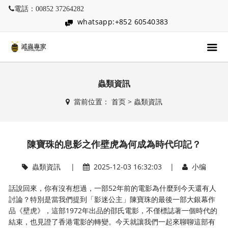
電話：00852 37264282
whatsapp:+852 60540383
蟲類資訊
當前位置：
首页
>
蟲類資訊
陳寶珠的息影之作壁虎為何成為時代印記？
蟲類資訊
|
2025-12-03 16:32:03 |
小编
話說回來，你有沒有想過，一部52年前的電影為什麼到今天還有人
討論？特別是當我們提到「影迷公主」陳寶珠的最後一部大銀幕作
品《壁虎》，這部1972年出品的邵氏電影，不僅標誌著一個時代的
結束，也見證了香港電影的轉變。今天就讓我們一起來聊聊這部有