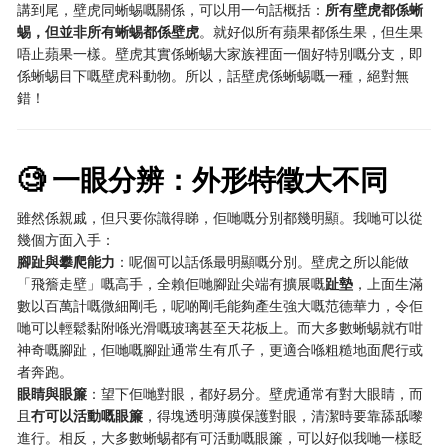
講到尾，壁虎同蜥蜴嘅關係，可以用一句話概括：
所有壁虎都係蜥
蜴，但並非所有蜥蜴都係壁虎
。就好似所有蘋果都係生果，但生果
唔止蘋果一樣。壁虎其實係蜥蜴大家族裡面一個好特別嘅分支，即
係蜥蜴目下嘅壁虎科動物。所以，話壁虎係蜥蜴嘅一種，絕對無
錯！
🧐 一眼分辨：外形特徵大不同
雖然係親戚，但只要你識得睇，佢哋嘅分別都幾明顯。我哋可以從
幾個方面入手：
腳趾與攀爬能力
：呢個可以話係最明顯嘅分別。壁虎之所以能做
「飛簷走壁」嘅高手，全賴佢哋腳趾尖端有擴展嘅
趾墊
，上面生滿
數以百萬計嘅微細剛毛，呢啲剛毛能夠產生強大嘅范德華力，令佢
哋可以輕鬆黏附喺光滑嘅玻璃甚至天花板上。而大多數蜥蜴就冇咁
神奇嘅腳趾，佢哋嘅腳趾通常生有爪子，更適合喺粗糙地面爬行或
者奔跑。
眼睛與眼簾
：望下佢哋對眼，都好易分。壁虎通常有對大眼睛，而
且
冇可以活動嘅眼簾
，得塊透明薄膜保護對眼，清潔時要靠舔舐嚟
進行。相反，大多數蜥蜴都有可活動嘅眼簾，可以好似我哋一樣眨