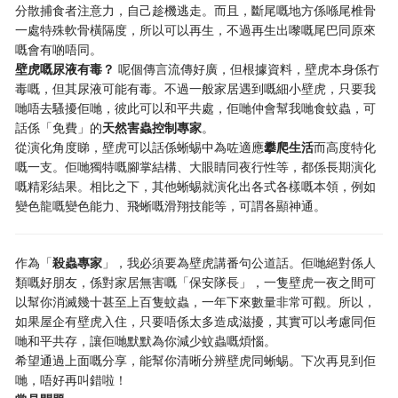
分散捕食者注意力，自己趁機逃走。而且，斷尾嘅地方係喺尾椎骨
一處特殊軟骨橫隔度，所以可以再生，不過再生出嚟嘅尾巴同原來
嘅會有啲唔同。
壁虎嘅尿液有毒？
​ 呢個傳言流傳好廣，但根據資料，壁虎本身係冇
毒嘅，但其尿液可能有毒。不過一般家居遇到嘅細小壁虎，只要我
哋唔去騷擾佢哋，彼此可以和平共處，佢哋仲會幫我哋食蚊蟲，可
話係「免費」的
天然害蟲控制專家
。
從演化角度睇，壁虎可以話係蜥蜴中為咗適應
攀爬生活
而高度特化
嘅一支。佢哋獨特嘅腳掌結構、大眼睛同夜行性等，都係長期演化
嘅精彩結果。相比之下，其他蜥蜴就演化出各式各樣嘅本領，例如
變色龍嘅變色能力、飛蜥嘅滑翔技能等，可謂各顯神通。
作為「
殺蟲專家
」，我必須要為壁虎講番句公道話。佢哋絕對係人
類嘅好朋友，係對家居無害嘅「保安隊長」，一隻壁虎一夜之間可
以幫你消滅幾十甚至上百隻蚊蟲，一年下來數量非常可觀。所以，
如果屋企有壁虎入住，只要唔係太多造成滋擾，其實可以考慮同佢
哋和平共存，讓佢哋默默為你減少蚊蟲嘅煩惱。
希望通過上面嘅分享，能幫你清晰分辨壁虎同蜥蜴。下次再見到佢
哋，唔好再叫錯啦！