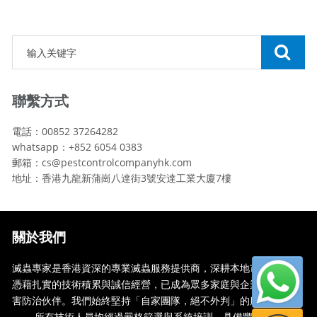
聯繫方式
電話：00852 37264282
whatsapp：+852 6054 0383
郵箱：cs@pestcontrolcompanyhk.com
地址：香港九龍新蒲崗八達街3號安達工業大廈7樓
關於我們
滅蟲專家是香港資深的專業滅蟲服務提供商，深耕本地市場多年，
憑藉扎實的技術積累與誠信經營，已成為眾多家庭與企業信賴的蟲
害防治伙伴。我們始終堅持「自家團隊，絕不外判」的服務承諾
—— 所有技術人員均經過嚴格篩選與系統培訓，具備豐富的現場處