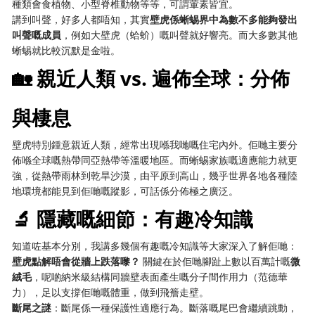
種類會食植物、小型脊椎動物等等，可謂葷素皆宜。
講到叫聲，好多人都唔知，其實
壁虎係蜥蜴界中為數不多能夠發出
叫聲嘅成員
，例如大壁虎（蛤蚧）嘅叫聲就好響亮。而大多數其他
蜥蜴就比較沉默是金啦。
🏡 親近人類 vs. 遍佈全球：分佈
與棲息
壁虎特別鍾意親近人類，經常出現喺我哋嘅住宅內外。佢哋主要分
佈喺全球嘅熱帶同亞熱帶等溫暖地區。而蜥蜴家族嘅適應能力就更
強，從熱帶雨林到乾旱沙漠，由平原到高山，幾乎世界各地各種陸
地環境都能見到佢哋嘅蹤影，可話係分佈極之廣泛。
🔬 隱藏嘅細節：有趣冷知識
知道咗基本分別，我講多幾個有趣嘅冷知識等大家深入了解佢哋：
壁虎點解唔會從牆上跌落嚟？
​ 關鍵在於佢哋腳趾上數以百萬計嘅
微
絨毛
，呢啲納米級結構同牆壁表面產生嘅分子間作用力（范德華
力），足以支撐佢哋嘅體重，做到飛簷走壁。
斷尾之謎
：斷尾係一種保護性適應行為。斷落嘅尾巴會繼續跳動，