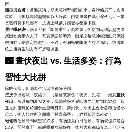
眼。
體型與皮膚
：普遍來講，壁虎嘅體型相對細小，身體偏扁平，皮膚
柔軟。而蜥蜴嘅體型範圍就大好多，由幾厘米長嘅小傢伙到近三米
長嘅科莫多龍都有，皮膚上嘅鱗片感覺亦都更多樣。
尾巴嘅秘密
：兩者都有「斷尾求生」嘅本事，但坊間流傳話壁虎條
尾斷咗會鑽入人耳，其實係誤解嚟架，斷尾之後嘅神經活動只係隨
機扭動，唔會定向爬行。不過，有啲蜥蜴嘅尾巴冇咁易斷，或者斷
咗之後再生能力冇壁虎咁厲害。
🌃 晝伏夜出 vs. 生活多姿：行為
習性大比拼
除咗個樣，佢哋嘅生活習慣都好唔同。
壁虎
係出名嘅「夜貓子」（嚴格來講係「夜虎」先啱），鍾意
晝伏
夜出
。所以每到夏秋之夜，我哋就好容易喺燈光照射到嘅牆壁、簷
篷見到佢哋忙於捕食蚊蟲嘅身影。講到食，壁虎主要食各種活體小
昆蟲，係人類住所入面嘅「捕蟲高手」，絕對係益蟲來架！
蜥蜴
嘅活動時間就豐富好多，有啲鍾意白日活動，有啲就偏好晨昏
出沒。至於食嘢，蜥蜴嘅餐牌闊好多，雖然大多都係食蟲，但亦有