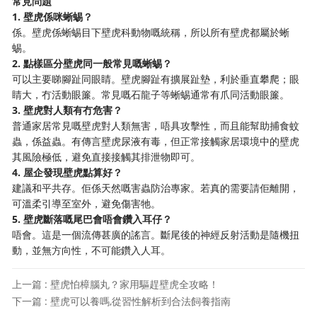
常見問題
1. 壁虎係咪蜥蜴？
係。壁虎係蜥蜴目下壁虎科動物嘅統稱，所以所有壁虎都屬於蜥
蜴。
2. 點樣區分壁虎同一般常見嘅蜥蜴？
可以主要睇腳趾同眼睛。壁虎腳趾有擴展趾墊，利於垂直攀爬；眼
睛大，冇活動眼簾。常見嘅石龍子等蜥蜴通常有爪同活動眼簾。
3. 壁虎對人類有冇危害？
普通家居常見嘅壁虎對人類無害，唔具攻擊性，而且能幫助捕食蚊
蟲，係益蟲。有傳言壁虎尿液有毒，但正常接觸家居環境中的壁虎
其風險極低，避免直接接觸其排泄物即可。
4. 屋企發現壁虎點算好？
建議和平共存。佢係天然嘅害蟲防治專家。若真的需要請佢離開，
可溫柔引導至室外，避免傷害牠。
5. 壁虎斷落嘅尾巴會唔會鑽入耳仔？
唔會。這是一個流傳甚廣的謠言。斷尾後的神經反射活動是隨機扭
動，並無方向性，不可能鑽入人耳。
上一篇 : 壁虎怕樟腦丸？家用驅趕壁虎全攻略！
下一篇 : 壁虎可以養嗎,從習性解析到合法飼養指南