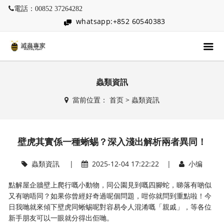
電話：00852 37264282
whatsapp:+852 60540383
蟲類資訊
當前位置：
首页
>
蟲類資訊
壁虎其實係一種蜥蜴？深入淺出解析兩者異同！
蟲類資訊
|
2025-12-04 17:22:22 |
小编
點解屋企牆壁上爬行嘅小動物，同公園見到嘅四腳蛇，睇落有啲似
又有啲唔同？如果你曾經好奇過呢個問題，咁你就問到重點啦！今
日我哋就來傾下壁虎同蜥蜴呢對容易令人混淆嘅「親戚」，等各位
新手朋友可以一眼就分得出佢哋。