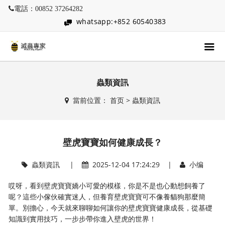
電話：00852 37264282
whatsapp:+852 60540383
蟲類資訊
當前位置：
首页
>
蟲類資訊
壁虎寶寶如何健康成長？
蟲類資訊
|
2025-12-04 17:24:29 |
小编
哎呀，看到壁虎寶寶嬌小可愛的模樣，你是不是也心動想飼養了
呢？這些小傢伙確實迷人，但養育壁虎寶寶可不像養貓狗那麼簡
單。別擔心，今天就來聊聊如何讓你的壁虎寶寶健康成長，從基礎
知識到實用技巧，一步步帶你進入壁虎的世界！