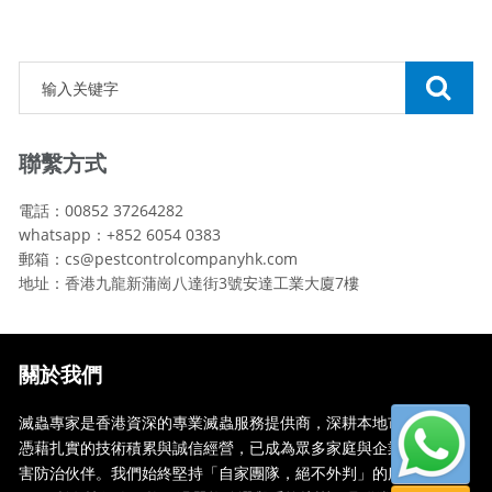
聯繫方式
電話：00852 37264282
whatsapp：+852 6054 0383
郵箱：cs@pestcontrolcompanyhk.com
地址：香港九龍新蒲崗八達街3號安達工業大廈7樓
關於我們
滅蟲專家是香港資深的專業滅蟲服務提供商，深耕本地市場多年，
憑藉扎實的技術積累與誠信經營，已成為眾多家庭與企業信賴的蟲
害防治伙伴。我們始終堅持「自家團隊，絕不外判」的服務承諾