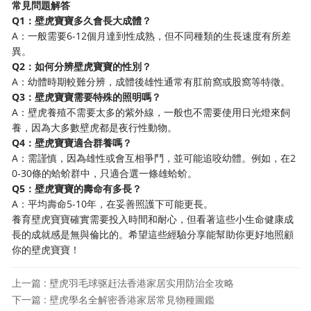
常見問題解答
Q1：壁虎寶寶多久會長大成體？
A：一般需要6-12個月達到性成熟，但不同種類的生長速度有所差
異。
Q2：如何分辨壁虎寶寶的性別？
A：幼體時期較難分辨，成體後雄性通常有肛前窩或股窩等特徵。
Q3：壁虎寶寶需要特殊的照明嗎？
A：壁虎養殖不需要太多的紫外線，一般也不需要使用日光燈來飼
養，因為大多數壁虎都是夜行性動物。
Q4：壁虎寶寶適合群養嗎？
A：需謹慎，因為雄性或會互相爭鬥，並可能追咬幼體。例如，在2
0-30條的蛤蚧群中，只適合選一條雄蛤蚧。
Q5：壁虎寶寶的壽命有多長？
A：平均壽命5-10年，在妥善照護下可能更長。
養育壁虎寶寶確實需要投入時間和耐心，但看著這些小生命健康成
長的成就感是無與倫比的。希望這些經驗分享能幫助你更好地照顧
你的壁虎寶寶！
上一篇 : 壁虎羽毛球驱赶法香港家居实用防治全攻略
下一篇 : 壁虎學名全解密香港家居常見物種圖鑑