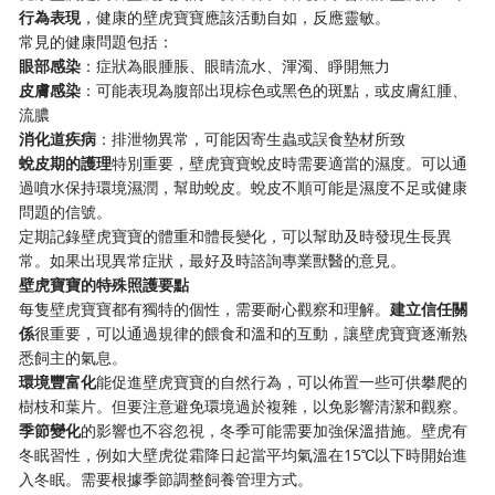
行為表現
，健康的壁虎寶寶應該活動自如，反應靈敏。
常見的健康問題包括：
眼部感染
：症狀為眼腫脹、眼睛流水、渾濁、睜開無力
皮膚感染
：可能表現為腹部出現棕色或黑色的斑點，或皮膚紅腫、
流膿
消化道疾病
：排泄物異常，可能因寄生蟲或誤食墊材所致
蛻皮期的護理
特別重要，壁虎寶寶蛻皮時需要適當的濕度。可以通
過噴水保持環境濕潤，幫助蛻皮。蛻皮不順可能是濕度不足或健康
問題的信號。
定期記錄壁虎寶寶的體重和體長變化，可以幫助及時發現生長異
常。如果出現異常症狀，最好及時諮詢專業獸醫的意見。
壁虎寶寶的特殊照護要點
每隻壁虎寶寶都有獨特的個性，需要耐心觀察和理解。
建立信任關
係
很重要，可以通過規律的餵食和溫和的互動，讓壁虎寶寶逐漸熟
悉飼主的氣息。
環境豐富化
能促進壁虎寶寶的自然行為，可以佈置一些可供攀爬的
樹枝和葉片。但要注意避免環境過於複雜，以免影響清潔和觀察。
季節變化
的影響也不容忽視，冬季可能需要加強保溫措施。壁虎有
冬眠習性，例如大壁虎從霜降日起當平均氣溫在15℃以下時開始進
入冬眠。需要根據季節調整飼養管理方式。