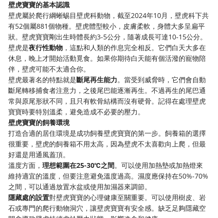
壁虎寶寶的基本認識
壁虎屬於爬行綱蜥蜴目壁虎科動物，截至2024年10月，壁虎科下共
有52個屬881個物種。壁虎體型較小，皮膚柔軟，身體大多呈扁平
狀。壁虎寶寶剛出生時體長約3-5公分，隨著成長可達10-15公分。
壁虎是
夜行性動物
，這點和人類的作息完全相反。它們白天大多在
休息，晚上才開始活動覓食。如果你期待白天能有個活潑的寵物陪
伴，壁虎可能不太適合你。
壁虎最著名的特點就是
斷尾再生能力
。當受到威脅時，它們會自動
斷尾轉移捕食者注意力，之後尾巴能逐漸再生。不過再生的尾巴通
常與原尾形狀不同，且只有軟骨結構而沒有硬骨。記得在處理壁虎
寶寶時要特別溫柔，避免造成不必要的壓力。
壁虎寶寶的飼養環境
打造合適的居住環境是成功飼養壁虎寶寶的第一步。飼養箱的選擇
很重要，壁虎的飼養箱不用太高，因為壁虎不太喜歡向上爬，但最
好還是用通風蓋頂。
溫度方面，
理想範圍在25-30℃之間
。可以使用加熱墊或加熱燈來
維持適宜的溫度，但要注意避免溫度過高。濕度應保持在50%-70%
之間，可以通過放置水盆或使用加濕器來調節。
隱藏處的設置
對壁虎寶寶的心理健康至關重要。可以使用樹皮、岩
石或專門的爬行動物洞穴，讓壁虎寶寶有安全感。缺乏足夠隱藏空