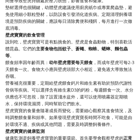
間會導致壁虎持續處於壓力狀態，影響進食和健康。
墊材選擇也很關鍵，幼體壁虎建議使用廚房紙巾或專業爬蟲墊，避
免使用細小顆粒墊材，以防誤食引發消化道疾病。定期清理飼養環
境是預防疾病的關鍵，應該每日清除糞便和殘餌，每月進行一次徹
底消毒。
壁虎寶寶的飲食管理
說到吃，壁虎寶寶可是有點挑食的。壁虎是食蟲動物，特別喜歡活
體昆蟲。它們的
主要食物包括蚊子、蒼蠅、蜘蛛、蟋蟀、麵包蟲
等
。
餵食頻率因年齡而異：
幼年壁虎需要每天餵食
，而成年壁虎可每2-3
天餵食一次。食物大小應與壁虎頭部大小相近，避免過大導致無法
吞咽。
營養補充很重要，定期給壁虎餵食鈣片和維生素有助於預防代謝性
骨病等疾病。可以選擇含有維生素D3的鈣粉，每週餵食一次。水分
供應也不可忽視，除了設置淺水盆外，還可以使用噴霧器定期噴
水，保持環境濕潤，同時幫助它們飲水。
壁虎寶寶的食量會隨著成長而變化，需要細心觀察其進食情況，及
時調整餵食量和頻率。如果發現壁虎寶寶長時間不吃食，可能是由
於環境不適、疾病或其他問題，需要及時調整飼養條件。
壁虎寶寶的健康監測
健康監測是飼養壁虎寶寶的重要環節。首先要學會觀察壁虎的
正常