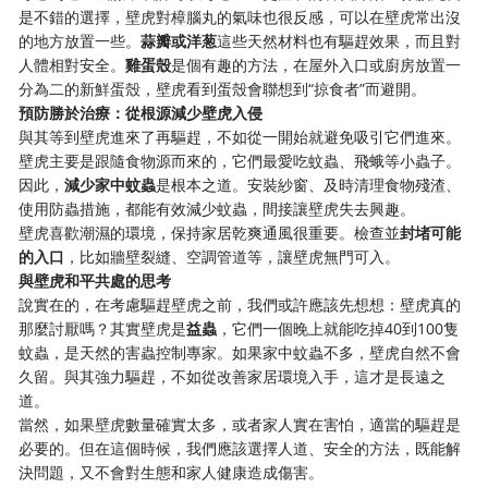
是不錯的選擇，壁虎對樟腦丸的氣味也很反感，可以在壁虎常出沒
的地方放置一些。
蒜瓣或洋葱
這些天然材料也有驅趕效果，而且對
人體相對安全。
雞蛋殼
是個有趣的方法，在屋外入口或廚房放置一
分為二的新鮮蛋殼，壁虎看到蛋殼會聯想到“掠食者”而避開。
預防勝於治療：從根源減少壁虎入侵
與其等到壁虎進來了再驅趕，不如從一開始就避免吸引它們進來。
壁虎主要是跟隨食物源而來的，它們最愛吃蚊蟲、飛蛾等小蟲子。
因此，
減少家中蚊蟲
是根本之道。安裝紗窗、及時清理食物殘渣、
使用防蟲措施，都能有效減少蚊蟲，間接讓壁虎失去興趣。
壁虎喜歡潮濕的環境，保持家居乾爽通風很重要。檢查並
封堵可能
的入口
，比如牆壁裂縫、空調管道等，讓壁虎無門可入。
與壁虎和平共處的思考
說實在的，在考慮驅趕壁虎之前，我們或許應該先想想：壁虎真的
那麼討厭嗎？其實壁虎是
益蟲
，它們一個晚上就能吃掉40到100隻
蚊蟲，是天然的害蟲控制專家。如果家中蚊蟲不多，壁虎自然不會
久留。與其強力驅趕，不如從改善家居環境入手，這才是長遠之
道。
當然，如果壁虎數量確實太多，或者家人實在害怕，適當的驅趕是
必要的。但在這個時候，我們應該選擇人道、安全的方法，既能解
決問題，又不會對生態和家人健康造成傷害。