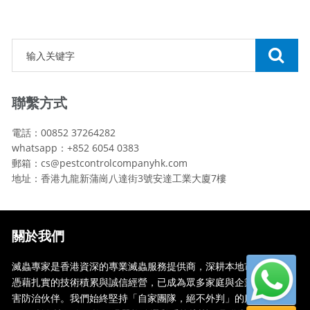
聯繫方式
電話：00852 37264282
whatsapp：+852 6054 0383
郵箱：cs@pestcontrolcompanyhk.com
地址：香港九龍新蒲崗八達街3號安達工業大廈7樓
關於我們
滅蟲專家是香港資深的專業滅蟲服務提供商，深耕本地市場多年，
憑藉扎實的技術積累與誠信經營，已成為眾多家庭與企業信賴的蟲
害防治伙伴。我們始終堅持「自家團隊，絕不外判」的服務承諾