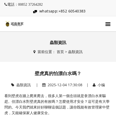
電話：00852 37264282
whatsapp:+852 60540383
蟲類資訊
當前位置：
首页
>
蟲類資訊
壁虎真的怕漂白水嗎？
蟲類資訊
|
2025-12-04 17:30:08 |
小编
看到壁虎在牆上爬來爬去，很多人第一個念頭就是拿漂白水來驅
趕。但漂白水對壁虎真的有效嗎？怎麼使用才安全？這可是有大學
問的。今天我們就來好好聊聊這個話題，讓你既能有效管理家中壁
虎，又能確保家人健康安全。