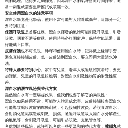
域的處理。記得要定期補充，因為漂白水的氣味會隨時間揮發，通
常一兩週就需要重新擦拭或噴灑一次。
安全使用漂白水的注意事項
漂白水畢竟是化學品，使用不當可能對人體造成傷害，這部分一定
要特別注意：
保護呼吸道
是首要任務。漂白水揮發的氣體可能刺激呼吸道，引發
咳嗽、咽喉不適等症狀。使用時務必打開窗戶，保持空氣流通，最
好能戴上口罩。
皮膚保護
也不可忽視。稀釋和使用漂白水時，記得戴上橡膠手套，
避免直接接觸皮膚。萬一皮膚沾到漂白水，要立即用大量清水沖
洗。
特殊人群要特別小心
。家中有兒童、老年人或過敏體質者時，要更
加謹慎。兒童的呼吸道較脆弱，對漂白水刺激性物質的耐受性更
差。
漂白水的潛在風險與替代方案
雖然漂白水有一定驅趕效果，但我們也要了解它的局限性：
漂白水如果使用不當，可能對人體造成危害。皮膚接觸較多漂白水
可能導致黏膜皮膚的腐蝕刺激，引起接觸性皮炎。若誤食漂白水，
會對消化道黏膜造成刺激、損傷。通過呼吸道吸入漂白水分解產生
的氯氣等，會刺激呼吸道，可能引起咳嗽、支氣管炎等。
考慮到這些風險，或許可以考慮一些更溫和的替代方案：
樟腦丸
就