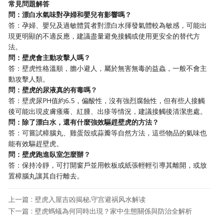
常見問題解答
問：漂白水氣味對孕婦和嬰兒有影響嗎？
答：孕婦、嬰兒及過敏體質者對漂白水揮發氣體較為敏感，可能出
現更明顯的不適反應，建議盡量避免接觸或使用更安全的替代方
法。
問：壁虎會主動攻擊人嗎？
答：壁虎性格溫順，膽小避人，屬於無害無毒的益蟲，一般不會主
動攻擊人類。
問：壁虎的尿液真的有毒嗎？
答：壁虎尿PH值約6.5，偏酸性，沒有強烈腐蝕性，但有些人接觸
後可能出現皮膚瘙癢、紅腫、出疹等情況，建議接觸後清潔患處。
問：除了漂白水，還有什麼強效驅趕壁虎的方法？
答：可嘗試樟腦丸、雞蛋殼或蒜瓣等自然方法，這些物品的氣味也
能有效驅趕壁虎。
問：壁虎跑進臥室怎麼辦？
答：保持冷靜，可打開窗戶並用軟板或紙張輕輕引導其離開，或放
置樟腦丸讓其自行離去。
上一篇 : 壁虎入屋吉凶揭秘,守宫避祸风水解读
下一篇 : 壁虎螞蟻為何同時出現？家中生態關係與防治全解析