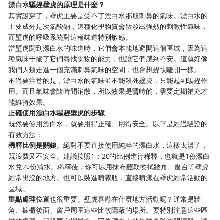
漂白水驅趕壁虎的原理是什麼？
其實說穿了，壁虎主要是受不了漂白水那股刺鼻的氣味。漂白水的
主要成分是次氯酸鈉，這種化學物質會散發出強烈的刺激性氣味，
而壁虎的呼吸系統對這種味道特別敏感。
當壁虎聞到漂白水的味道時，它們會本能地避開這個區域，因為這
種氣味干擾了它們尋找食物的能力，也讓它們感到不安。這就好像
我們人類走進一個充滿刺鼻氣味的空間，也會想趕快離開一樣。
不過要注意的是，漂白水的氣味並不能殺死壁虎，只能起到驅趕作
用。而且氣味會隨時間消散，所以效果是暫時的，需要定期補充才
能維持效果。
正確使用漂白水驅趕壁虎的步驟
既然要使用漂白水，就要用得正確、用得安全。以下是經過驗證的
有效方法：
稀釋比例是關鍵
。絕對不要直接使用純粹的漂白水，這樣太濃了，
既浪費又不安全。建議按照1：20的比例進行稀釋，也就是1份漂白
水兌20份清水。稀釋後，你可以用抹布蘸取擦拭牆角、窗台等壁虎
經常出沒的地方。也可以裝進噴霧瓶，直接噴灑在壁虎經常活動的
區域。
重點處理位置
也很重要。壁虎喜歡在什麼地方活動呢？通常是牆
角、櫥櫃後面、窗戶周圍這些比較隱蔽的場所。要特別注意這些區