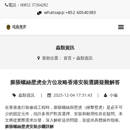
電話：00852 37264282
whatsapp:+852 60540383
蟲類資訊
當前位置：
首页
>
蟲類資訊
膨脹螺絲壁虎全方位攻略香港安裝選購疑難解答
蟲類資訊
|
2025-12-04 17:31:43 |
小编
在香港進行裝修或工程時，膨脹螺絲與壁虎（錘擊壁虎）是必不可
少的固定元件，但許多用戶對其選擇、安裝和耐用性存在疑問。本
文將從實際需求出發，深入解析這些問題，並提供具體操作指南。
膨脹螺絲壁虎安裝步驟詳解