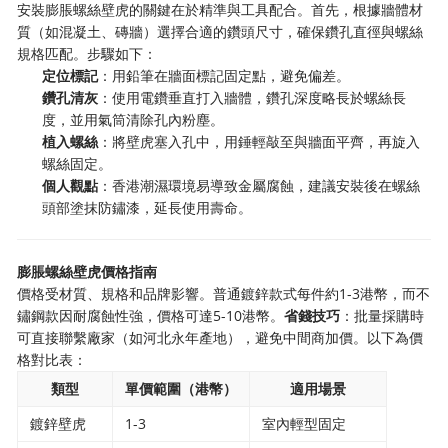
安裝膨脹螺絲壁虎的關鍵在於精準與工具配合。首先，根據牆體材
質（如混凝土、磚牆）選擇合適的鑽頭尺寸，確保鑽孔直徑與螺絲
規格匹配。步驟如下：
定位標記
：用鉛筆在牆面標記固定點，避免偏差。
鑽孔清灰
：使用電鑽垂直打入牆體，鑽孔深度略長於螺絲長
度，並用氣筒清除孔內粉塵。
植入螺絲
：將壁虎塞入孔中，用錘輕敲至與牆面平齊，再旋入
螺絲固定。
個人觀點
：香港潮濕環境易導致金屬腐蝕，建議安裝後在螺絲
頭部塗抹防鏽漆，延長使用壽命。
膨脹螺絲壁虎價格指南
價格受材質、規格和品牌影響。普通鍍鋅款式每件約1-3港幣，而不
鏽鋼款因耐腐蝕性強，價格可達5-10港幣。
省錢技巧
：批量採購時
可直接聯繫廠家（如河北永年產地），避免中間商加價。以下為價
格對比表：
類型
單價範圍（港幣）
適用場景
鍍鋅壁虎
1-3
室內輕型固定