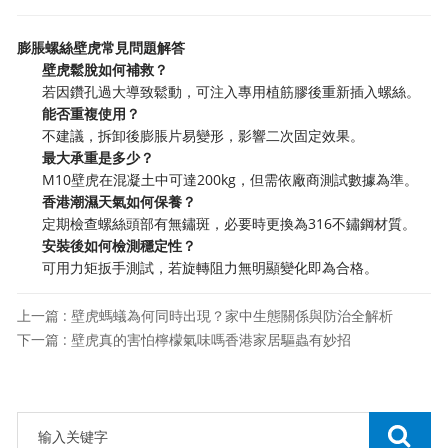
膨脹螺絲壁虎常見問題解答
壁虎鬆脫如何補救？
若因鑽孔過大導致鬆動，可注入專用植筋膠後重新插入螺絲。
能否重複使用？
不建議，拆卸後膨脹片易變形，影響二次固定效果。
最大承重是多少？
M10壁虎在混凝土中可達200kg，但需依廠商測試數據為準。
香港潮濕天氣如何保養？
定期檢查螺絲頭部有無鏽斑，必要時更換為316不鏽鋼材質。
安裝後如何檢測穩定性？
可用力矩扳手測試，若旋轉阻力無明顯變化即為合格。
上一篇 : 壁虎螞蟻為何同時出現？家中生態關係與防治全解析
下一篇 : 壁虎真的害怕檸檬氣味嗎香港家居驅蟲有妙招