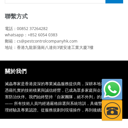
聯繫方式
電話：00852 37264282
whatsapp：+852 6054 0383
郵箱：cs@pestcontrolcompanyhk.com
地址：香港九龍新蒲崗八達街3號安達工業大廈7樓
關於我們
滅蟲專家是香港資深的專業滅蟲服務提供商，深耕本地市場多年，
憑藉扎實的技術積累與誠信經營，已成為眾多家庭與企業信賴的蟲
害防治伙伴。我們始終堅持「自家團隊，絕不外判」的服務承諾
—— 所有技術人員均經過嚴格篩選與系統培訓，具備豐富的現場處
理經驗及專業認證。從服務規劃到現場操作，再到後續跟蹤，全...