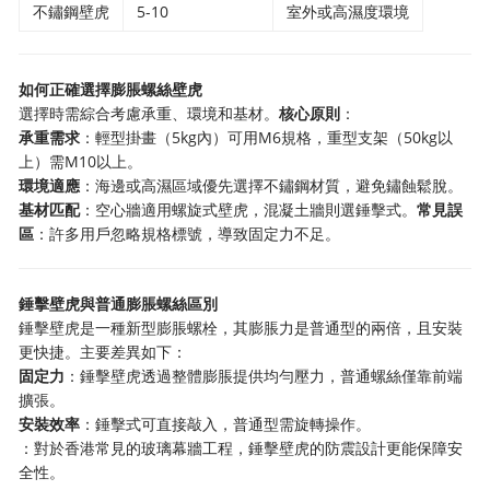
不鏽鋼壁虎
5-10
室外或高濕度環境
如何正確選擇膨脹螺絲壁虎
選擇時需綜合考慮承重、環境和基材。
核心原則
：
承重需求
：輕型掛畫（5kg內）可用M6規格，重型支架（50kg以
上）需M10以上。
環境適應
：海邊或高濕區域優先選擇不鏽鋼材質，避免鏽蝕鬆脫。
基材匹配
：空心牆適用螺旋式壁虎，混凝土牆則選錘擊式。
常見誤
區
：許多用戶忽略規格標號，導致固定力不足。
錘擊壁虎與普通膨脹螺絲區別
錘擊壁虎是一種新型膨脹螺栓，其膨脹力是普通型的兩倍，且安裝
更快捷。主要差異如下：
固定力
：錘擊壁虎透過整體膨脹提供均勻壓力，普通螺絲僅靠前端
擴張。
安裝效率
：錘擊式可直接敲入，普通型需旋轉操作。
：對於香港常見的玻璃幕牆工程，錘擊壁虎的防震設計更能保障安
全性。