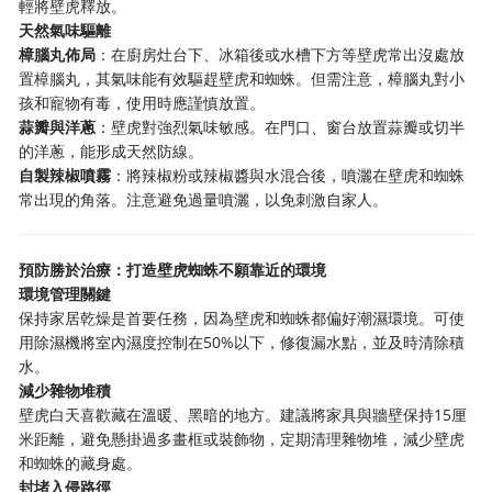
輕將壁虎釋放。
天然氣味驅離
樟腦丸佈局
：在廚房灶台下、冰箱後或水槽下方等壁虎常出沒處放
置樟腦丸，其氣味能有效驅趕壁虎和蜘蛛。但需注意，樟腦丸對小
孩和寵物有毒，使用時應謹慎放置。
蒜瓣與洋蔥
：壁虎對強烈氣味敏感。在門口、窗台放置蒜瓣或切半
的洋蔥，能形成天然防線。
自製辣椒噴霧
：將辣椒粉或辣椒醬與水混合後，噴灑在壁虎和蜘蛛
常出現的角落。注意避免過量噴灑，以免刺激自家人。
預防勝於治療：打造壁虎蜘蛛不願靠近的環境
環境管理關鍵
保持家居乾燥是首要任務，因為壁虎和蜘蛛都偏好潮濕環境。可使
用除濕機將室內濕度控制在50%以下，修復漏水點，並及時清除積
水。
減少雜物堆積
壁虎白天喜歡藏在溫暖、黑暗的地方。建議將家具與牆壁保持15厘
米距離，避免懸掛過多畫框或裝飾物，定期清理雜物堆，減少壁虎
和蜘蛛的藏身處。
封堵入侵路徑