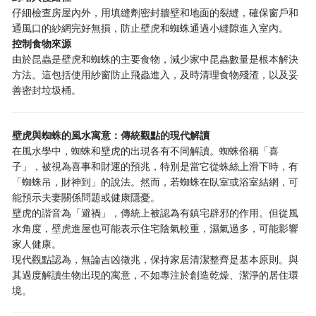
仔細檢查房屋內外，用填縫劑密封牆壁和地面的裂縫，確保窗戶和
通風口的紗網完好無損，防止壁虎和蜘蛛通過小縫隙進入室內。
控制食物來源
由於昆蟲是壁虎和蜘蛛的主要食物，減少家中昆蟲數量是根本解決
方法。這包括使用紗窗防止飛蟲進入，及時清理食物殘渣，以及妥
善密封垃圾桶。
壁虎與蜘蛛的風水寓意：傳統觀點的現代解讀
在風水學中，蜘蛛和壁虎的出現各有不同解讀。蜘蛛俗稱「喜
子」，被視為喜事和財運的預兆，特別是當它從蛛絲上滑下時，有
「蜘蛛吊，財神到」的說法。然而，若蜘蛛在臥室或浴室結網，可
能預示夫妻關係問題或健康隱憂。
壁虎的諧音為「避禍」，傳統上被認為有鎮宅辟邪的作用。但從風
水角度，壁虎進屋也可能表示住宅陰氣較重，濕氣過多，可能影響
家人健康。
現代觀點認為，無論吉凶徵兆，保持家居清潔整齊是基本原則。與
其過度解讀生物出現的寓意，不如專注於創造乾燥、潔淨的居住環
境。