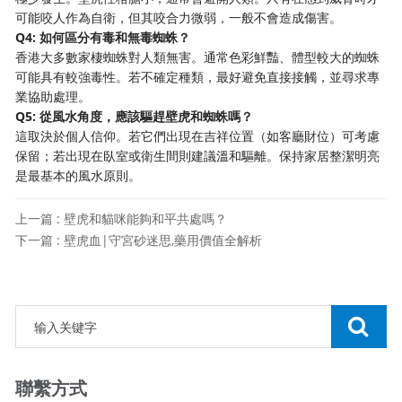
可能咬人作為自衛，但其咬合力微弱，一般不會造成傷害。
Q4: 如何區分有毒和無毒蜘蛛？
香港大多數家棲蜘蛛對人類無害。通常色彩鮮豔、體型較大的蜘蛛
可能具有較強毒性。若不確定種類，最好避免直接接觸，並尋求專
業協助處理。
Q5: 從風水角度，應該驅趕壁虎和蜘蛛嗎？
這取決於個人信仰。若它們出現在吉祥位置（如客廳財位）可考慮
保留；若出現在臥室或衛生間則建議溫和驅離。保持家居整潔明亮
是最基本的風水原則。
上一篇 : 壁虎和貓咪能夠和平共處嗎？
下一篇 : 壁虎血|守宮砂迷思,藥用價值全解析
聯繫方式