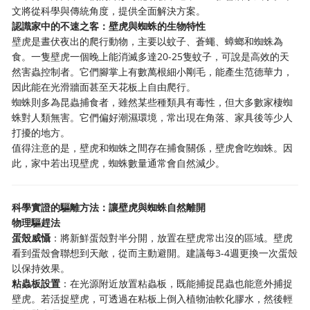
文將從科學與傳統角度，提供全面解決方案。
認識家中的不速之客：壁虎與蜘蛛的生物特性
壁虎是晝伏夜出的爬行動物，主要以蚊子、蒼蠅、蟑螂和蜘蛛為
食。一隻壁虎一個晚上能消滅多達20-25隻蚊子，可說是高效的天
然害蟲控制者。它們腳掌上有數萬根細小剛毛，能產生范德華力，
因此能在光滑牆面甚至天花板上自由爬行。
蜘蛛則多為昆蟲捕食者，雖然某些種類具有毒性，但大多數家棲蜘
蛛對人類無害。它們偏好潮濕環境，常出現在角落、家具後等少人
打擾的地方。
值得注意的是，壁虎和蜘蛛之間存在捕食關係，壁虎會吃蜘蛛。因
此，家中若出現壁虎，蜘蛛數量通常會自然減少。
科學實證的驅離方法：讓壁虎與蜘蛛自然離開
物理驅趕法
蛋殼威懾
：將新鮮蛋殼對半分開，放置在壁虎常出沒的區域。壁虎
看到蛋殼會聯想到天敵，從而主動避開。建議每3-4週更換一次蛋殼
以保持效果。
粘蟲板設置
：在光源附近放置粘蟲板，既能捕捉昆蟲也能意外捕捉
壁虎。若活捉壁虎，可透過在粘板上倒入植物油軟化膠水，然後輕