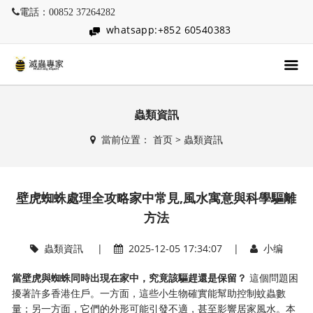
電話：00852 37264282
whatsapp:+852 60540383
蟲類資訊
當前位置：
首页
>
蟲類資訊
壁虎蜘蛛處理全攻略家中常見,風水寓意與科學驅離
方法
蟲類資訊
|
2025-12-05 17:34:07 |
小编
當壁虎與蜘蛛同時出現在家中，究竟該驅趕還是保留？
​ 這個問題困
擾著許多香港住戶。一方面，這些小生物確實能幫助控制蚊蟲數
量；另一方面，它們的外形可能引發不適，甚至影響居家風水。本