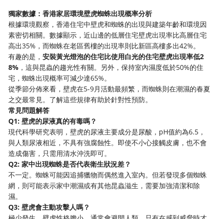
獨家數據：香港家居環境壁虎蜘蛛出現概率分析
根據環境觀察，香港住宅中壁虎和蜘蛛的出現與建築年齡和環境因
素密切相關。數據顯示，近山邊的低層住宅壁虎出現率比高層住宅
高出35%，而蜘蛛在老區舊樓的出現率則比新區高樓多出42%。
有趣的是，
安裝黃光燈泡的住宅比使用白光的住宅壁虎出現率低2
8%
，這與昆蟲的趨光性有關。另外，保持室內濕度低於50%的住
宅，蜘蛛出現概率可減少達65%。
從季節分佈來看，壁虎在5-9月活動最頻繁，而蜘蛛則在潮濕的春夏
之交最常見。了解這些規律有助於針對性預防。
常見問題解答
Q1: 壁虎的尿液真的有毒嗎？
現代科學研究表明，壁虎的尿液主要成分是尿酸，pH值約為6.5，
與人類尿液相近，不具有強腐蝕性。即使不小心接觸皮膚，也不會
造成傷害，只需用清水沖洗即可。
Q2: 家中出現蜘蛛是否代表衛生狀況差？
不一定。蜘蛛可能因追捕獵物而偶然進入室內。但若發現多個蜘蛛
網，則可能表示家中潮濕或有其他昆蟲滋生，需要加強清潔和除
濕。
Q3: 壁虎會主動攻擊人嗎？
極少發生。壁虎性格膽小，通常會避開人類。只有在感到威脅時才