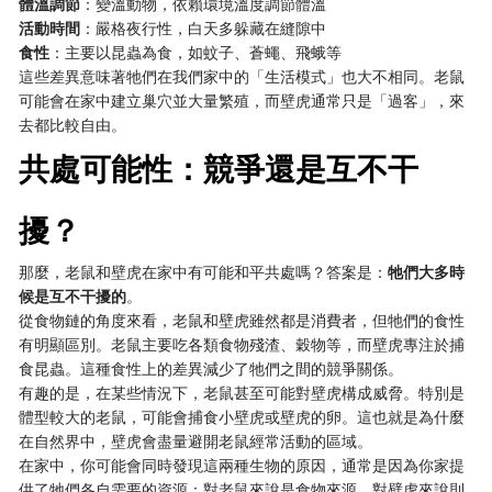
體溫調節
：變溫動物，依賴環境溫度調節體溫
活動時間
：嚴格夜行性，白天多躲藏在縫隙中
食性
：主要以昆蟲為食，如蚊子、蒼蠅、飛蛾等
這些差異意味著牠們在我們家中的「生活模式」也大不相同。老鼠
可能會在家中建立巢穴並大量繁殖，而壁虎通常只是「過客」，來
去都比較自由。
共處可能性：競爭還是互不干
擾？
那麼，老鼠和壁虎在家中有可能和平共處嗎？答案是：
牠們大多時
候是互不干擾的
。
從食物鏈的角度來看，老鼠和壁虎雖然都是消費者，但牠們的食性
有明顯區別。老鼠主要吃各類食物殘渣、穀物等，而壁虎專注於捕
食昆蟲。這種食性上的差異減少了牠們之間的競爭關係。
有趣的是，在某些情況下，老鼠甚至可能對壁虎構成威脅。特別是
體型較大的老鼠，可能會捕食小壁虎或壁虎的卵。這也就是為什麼
在自然界中，壁虎會盡量避開老鼠經常活動的區域。
在家中，你可能會同時發現這兩種生物的原因，通常是因為你家提
供了牠們各自需要的資源：對老鼠來說是食物來源，對壁虎來說則