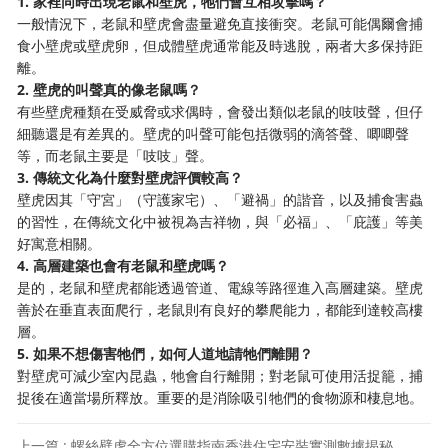
1. 家裡同時出現老鼠和壁虎，牠們會互相攻擊嗎？
一般情況下，老鼠和壁虎會盡量避免直接衝突。老鼠可能偶爾會捕
食小壁虎或壁虎卵，但成體壁虎通常能及時逃脫，兩者大多保持距
離。
2. 壁虎的叫聲真的像老鼠嗎？
有些壁虎種類在受威脅或求偶時，會發出類似老鼠的吱吱聲，但仔
細聽還是有差異的。壁虎的叫聲可能包括微弱的滴答聲、唧唧聲
等，而老鼠主要是「吱吱」聲。
3. 傳統文化為什麼對壁虎評價較高？
壁虎因其「守宮」（守護家宅）、「避禍」的諧音，以及捕食害蟲
的習性，在傳統文化中被視為吉祥物，與「必福」、「庇護」等美
好寓意相關。
4. 高層建築也會有老鼠和壁虎嗎？
是的，老鼠和壁虎都能透過管道、電線等路徑進入高層建築。壁虎
善於在垂直表面爬行，老鼠則有良好的攀爬能力，都能到達較高樓
層。
5. 如果不想傷害牠們，如何人道地請牠們離開？
對壁虎可減少室內昆蟲，牠會自行離開；對老鼠可使用活捉籠，捕
捉後在適當場所釋放。重要的是消除吸引牠們的食物源和棲息地。
上一篇 : 螺絲壁虎全方位選購指南香港住宅安裝實測數據揭秘