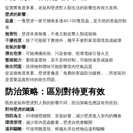
從實際角度來看，老鼠和壁虎對人類生活的影響也有很大差異。
壁虎的影響
：
益處
：一隻壁虎一夜可捕食多達40-100隻昆蟲，是天然的害蟲控制
者
無害性
：壁虎本身無毒，不會主動攻擊人類或寵物
干擾程度
：除了可能留下糞便外，幾乎不會對家居環境造成破壞
老鼠的影響
：
潛在危害
：可能傳播疾病、污染食物、咬壞電線引發火災
繁殖能力
：繁殖速度快，若不及時控制，可能快速形成族群
衛生問題
：排泄物和體味可能影響室內空氣品質
從這個角度來看，壁虎更像是「免費的害蟲防治服務」，而老鼠則
是需要認真對待的衛生問題。
防治策略：區別對待更有效
既然老鼠和壁虎對人類的影響不同，防治策略也應該有所區別。
對待壁虎的建議
：
預防為主
：封堵牆壁縫隙、安裝紗窗，減少壁虎進入室內的機會
環境管理
：減少室內昆蟲數量，壁虎自然會離開
溫和驅離
：可使用雞蛋殼、樟腦丸等自然物品溫和驅離