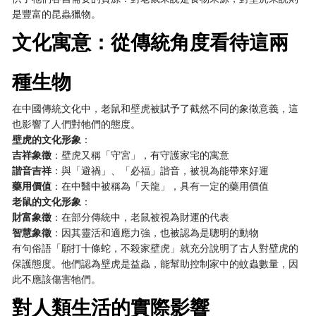
是豐富的昆蟲獵物。
文化寓意：從傳統角度看待這兩
種生物
在中國傳統文化中，老鼠和壁虎被賦予了截然不同的象徵意義，這
也影響了人們對牠們的態度。
壁虎的文化形象
：
吉祥象徵
：壁虎又稱「守宮」，有守護家宅的寓意
諧音吉祥
：與「避禍」、「必福」諧音，被視為能帶來好運
藥用價值
：在中醫中被稱為「天龍」，具有一定的藥用價值
老鼠的文化形象
：
財富象徵
：在部分傳統中，老鼠被視為財運的代表
智慧象徵
：因其靈活和適應力強，也被認為是聰明的動物
有句俗語「願打十條蛇，不殺家壁虎」就充分說明了古人對壁虎的
保護態度。他們認為壁虎是益蟲，能幫助控制家中的蚊蟲數量，因
此不應該傷害牠們。
對人類生活的實際影響