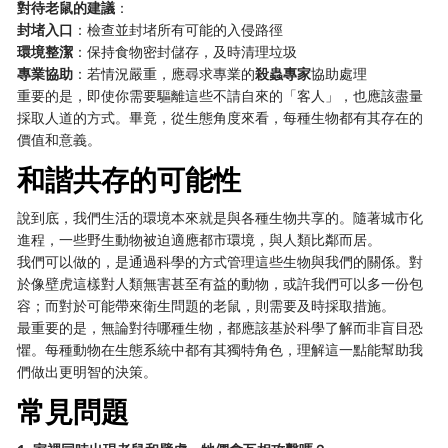
對待老鼠的建議
：
封堵入口
：檢查並封堵所有可能的入侵路徑
環境整潔
：保持食物密封儲存，及時清理垃圾
專業協助
：若情況嚴重，應尋求專業的
殺蟲專家
協助處理
重要的是，即使你需要驅離這些不請自來的「客人」，也應該盡量
採取人道的方式。畢竟，從生態角度來看，每種生物都有其存在的
價值和意義。
和諧共存的可能性
說到底，我們生活的環境本來就是與各種生物共享的。隨著城市化
進程，一些野生動物被迫適應都市環境，與人類比鄰而居。
我們可以做的，是通過科學的方式管理這些生物與我們的關係。對
於像壁虎這樣對人類無害甚至有益的動物，或許我們可以多一份包
容；而對於可能帶來衛生問題的老鼠，則需要及時採取措施。
最重要的是，無論對待哪種生物，都應該基於科學了解而非盲目恐
懼。每種動物在生態系統中都有其獨特角色，理解這一點能幫助我
們做出更明智的決策。
常見問題