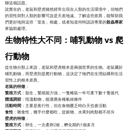
聊這個話題。
說實在的，老鼠和壁虎雖然經常出現在人類的生活環境中，但牠們
的習性與對人類的影響可說是天差地遠。了解這些差異，能幫助我
們更好地與這些「室友」相處，或者知道何時該請專業的
殺蟲專家
來協助處理。
生物特性大不同：哺乳動物 vs 爬
行動物
從生物分類上來說，老鼠和壁虎根本是兩個世界的生物。老鼠屬於
哺乳動物，而壁虎則是爬行動物，這決定了牠們在生理結構和生活
習性上的根本差異。
老鼠的特徵
：
繁殖方式
：胎生，繁殖能力強，一隻雌鼠一年可產下數十隻後代
體溫調節
：恆溫動物，能適應各種氣候條件
活動時間
：主要是夜行性，但在食物匱乏時白天也會活動
食性
：雜食性，幾乎什麼都吃，從穀物、水果到肉類都不排斥
壁虎的特徵
：
繁殖方式
：卵生，一次產卵2枚，孵化期約1個多月