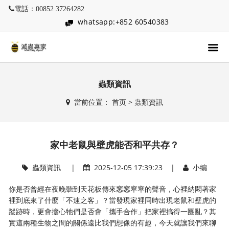
電話：00852 37264282
whatsapp:+852 60540383
蟲類資訊
當前位置：
首页
>
蟲類資訊
家中老鼠與壁虎能否和平共存？
蟲類資訊
|
2025-12-05 17:39:23 |
小编
你是否曾經在夜晚聽到天花板傳來窸窸窣窣的聲音，心裡納悶著家
裡到底來了什麼「不速之客」？當發現家裡同時出現老鼠和壁虎的
蹤跡時，更會擔心牠們是否會「攜手合作」把家裡搞得一團亂？其
實這兩種生物之間的關係遠比我們想像的有趣，今天就讓我們來聊