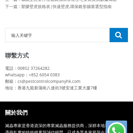
下一篇 : 塑膠壁虎規格表|快速壁虎,環保錐形牆塞選型指南
聯繫方式
電話：00852 37264282
whatsapp：+852 6054 0383
郵箱：cs@pestcontrolcompanyhk.com
地址：香港九龍新蒲崗八達街3號安達工業大廈7樓
關於我們
滅蟲專家是香港資深的專業滅蟲服務提供商，深耕本地市場多年，
憑藉扎實的技術積累與誠信經營，已成為眾多家庭與企業信賴的蟲