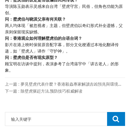
导演陈玉勋表示灵感来自台湾「壁虎守宫」民俗，但角色功能为原
创。
问：壁虎伯与晓淇父亲有何关联？
两人均体现「被忽视者」主题，但壁虎伯以奇幻形式补全遗憾，父
亲则保留现实缺憾。
问：香港观众如何理解壁虎伯的台语台词？
影片在港上映时保留原音配字幕，部分文化梗通过本地化翻译传
递，如「壁虎人」译作「守护神」。
问：壁虎伯是否有现实原型？
顾宝明在访谈中提到，表演参考了台湾庙宇中「讲古老人」的形
象。
上一篇 : 夢見壁虎代表什麼？香港殺蟲專家解讀吉凶預兆與環境警示
下一篇 : 除壁虎驱赶方法,预防技巧权威解读