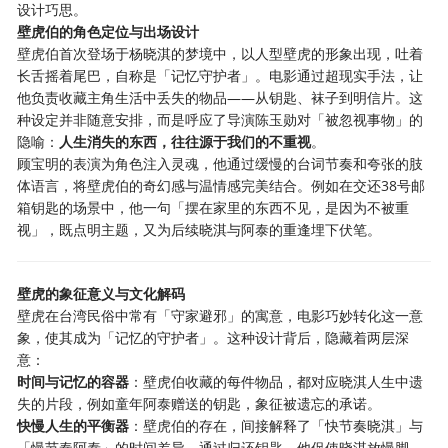
设计巧思。
壁虎伯的角色定位与出场设计
壁虎伯首次登场于杨晓淇的梦境中，以人型壁虎的形象出现，吐着
长舌摇着尾巴，自称是「记忆守护者」。电影通过超现实手法，让
他负责收藏主角生活中丢失的物品——从钥匙、袜子到明信片。这
种设定并非随意安排，而是呼应了导演陈玉勋对「被忽视事物」的
隐喻：
人生消失的东西，往往源于我们的不重视
。
顾宝明的表演为角色注入灵魂，他通过缓慢的台词节奏和夸张的肢
体语言，将壁虎伯的奇幻感与温情感完美结合。例如在交还38号邮
箱钥匙的场景中，他一句「摆在家里的东西不见，是因为不被重
视」，既点明主题，又为后续晓淇与阿泰的重逢埋下伏笔。
壁虎的象征意义与文化解码
壁虎在台湾民俗中常有「守家避邪」的寓意，电影巧妙转化这一意
象，使其成为「记忆的守护者」。这种设计背后，隐藏着两层深
意：
时间与记忆的容器
：壁虎伯收藏的每件物品，都对应晓淇人生中遗
失的片段，例如童年阿泰赠送的钥匙，象征被遗忘的承诺。
快慢人生的平衡器
：壁虎伯的存在，间接解释了「快节奏晓淇」与
「慢节奏阿泰」的时间差异。通过归还钥匙，他促使晓淇放慢脚