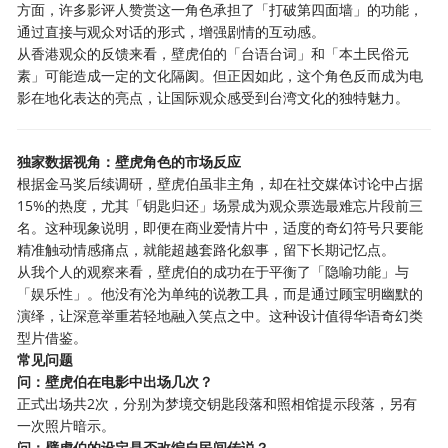
方面，许多影评人赞赏这一角色承担了「打破第四面墙」的功能，
通过直接与观众对话的形式，增强剧情的互动感。
从香港观众的反馈来看，壁虎伯的「台语台词」和「本土民俗元
素」可能造成一定的文化隔阂。但正因如此，这个角色反而成为电
影在地化表达的亮点，让国际观众感受到台湾文化的独特魅力。
独家数据视角：壁虎角色的市场反应
根据金马奖后续调研，壁虎伯虽非主角，却在社交媒体讨论中占据
15%的热度，尤其「钥匙归还」场景成为观众票选最难忘片段前三
名。这种现象说明，即便在商业爱情片中，适度的奇幻符号只要能
精准触动情感痛点，就能超越套路化叙事，留下长期记忆点。
从我个人的观察来看，壁虎伯的成功在于平衡了「隐喻功能」与
「娱乐性」。他没有沦为单纯的说教工具，而是通过顾宝明幽默的
演绎，让深意举重若轻地融入笑点之中。这种设计值得华语奇幻类
型片借鉴。
常见问题
问：壁虎伯在电影中出场几次？
正式出场共2次，分别为梦境交钥匙段落和照相馆提示段落，另有
一次照片暗示。
问：壁虎伯的设定是否改编自民间传说？