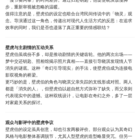
步，重新审视被忽略的温暖。
值得注意的是，壁虎伯的设定也暗合台湾民间传说中的「物灵」观
念。导演通过这一角色，传递出对现代人生活方式的反思：在追求
效率的同时，我们是否也遗落了真正重要的情感联结？
壁虎与主剧情的互动关系
壁虎伯虽戏份不多，却是推动剧情的关键齿轮。他的两次出场——
梦中交还钥匙、照相馆揭示照片真相——直接引导晓淇发现情人节
消失的谜底。这种「奇幻引导现实」的手法，使壁虎伯成为连接电
影双视角的桥梁。
更巧妙的是，壁虎伯的角色与晓淇父亲失踪的支线形成对照。两人
都是「消失的人」，但壁虎伯以超自然方式弥补了缺失，而父亲则
代表现实中的遗憾。这种双线设计，让电影在奇幻之外，多了一层
对家庭关系的探讨。
观众与影评中的壁虎争议
壁虎伯的设定虽具创意，却也引发两极评价。部分观众认为其奇幻
风格与电影整体基调脱节，尤其人型壁虎的造型略显突兀。但另一