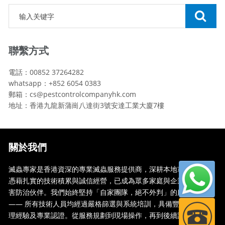
聯繫方式
電話：00852 37264282
whatsapp：+852 6054 0383
郵箱：cs@pestcontrolcompanyhk.com
地址：香港九龍新蒲崗八達街3號安達工業大廈7樓
關於我們
滅蟲專家是香港資深的專業滅蟲服務提供商，深耕本地市場多年，
憑藉扎實的技術積累與誠信經營，已成為眾多家庭與企業信賴的蟲
害防治伙伴。我們始終堅持「自家團隊，絕不外判」的服務承諾
—— 所有技術人員均經過嚴格篩選與系統培訓，具備豐富的現場處
理經驗及專業認證。從服務規劃到現場操作，再到後續跟蹤，全...