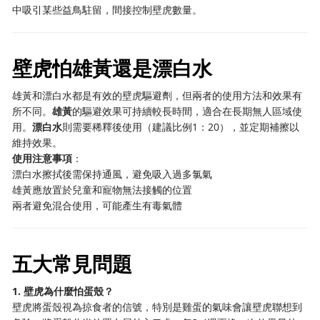
中吸引某些益鳥駐留，間接控制壁虎數量。
壁虎怕雄黃還是漂白水
雄黃和漂白水都是有效的壁虎驅避劑，但兩者的使用方法和效果有
所不同。
雄黃
的驅避效果可持續較長時間，適合在長期無人區域使
用。
漂白水
則需要稀釋後使用（建議比例1：20），並定期補擦以
維持效果。
使用注意事項
：
漂白水擦拭後需保持通風，避免吸入過多氯氣
雄黃應放置於兒童和寵物無法接觸的位置
兩者避免混合使用，可能產生有毒氣體
五大常見問題
1. 壁虎為什麼怕蛋殼？
壁虎將蛋殼視為掠食者的信號，特別是雞蛋的氣味會讓壁虎聯想到