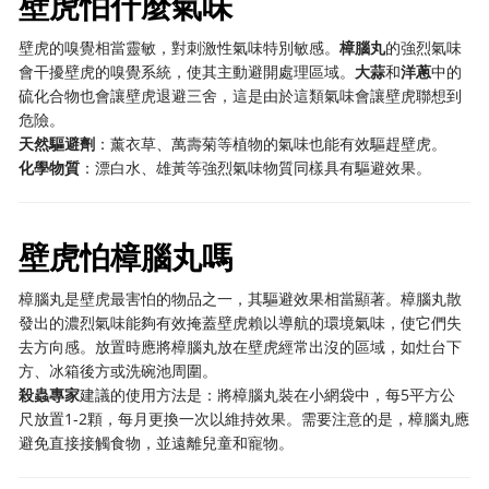
壁虎怕什麼氣味
壁虎的嗅覺相當靈敏，對刺激性氣味特別敏感。
樟腦丸
的強烈氣味
會干擾壁虎的嗅覺系統，使其主動避開處理區域。
大蒜
和
洋蔥
中的
硫化合物也會讓壁虎退避三舍，這是由於這類氣味會讓壁虎聯想到
危險。
天然驅避劑
：薰衣草、萬壽菊等植物的氣味也能有效驅趕壁虎。
化學物質
：漂白水、雄黃等強烈氣味物質同樣具有驅避效果。
壁虎怕樟腦丸嗎
樟腦丸是壁虎最害怕的物品之一，其驅避效果相當顯著。樟腦丸散
發出的濃烈氣味能夠有效掩蓋壁虎賴以導航的環境氣味，使它們失
去方向感。放置時應將樟腦丸放在壁虎經常出沒的區域，如灶台下
方、冰箱後方或洗碗池周圍。
殺蟲專家
建議的使用方法是：將樟腦丸裝在小網袋中，每5平方公
尺放置1-2顆，每月更換一次以維持效果。需要注意的是，樟腦丸應
避免直接接觸食物，並遠離兒童和寵物。