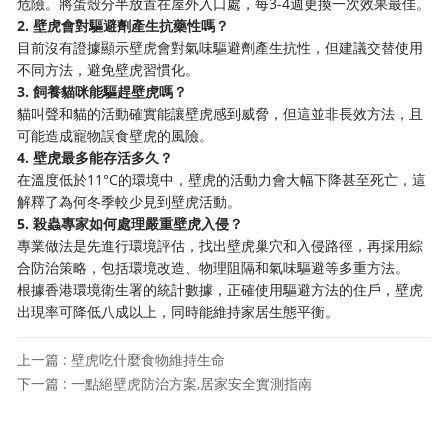
危險。將蛋殼分半放置在屋外入口處，每3-4週更換一次效果最佳。
2. 壁虎會對驅避劑產生抗藥性嗎？
目前沒有證據顯示壁虎會對氣味驅避劑產生抗性，但建議交替使用
不同方法，避免壁虎習慣化。
3. 飼養貓咪能驅趕壁虎嗎？
貓叫聲和貓的活動確實能讓壁虎感到威脅，但這並非長效方法，且
可能造成寵物誤食壁虎的風險。
4. 壁虎最多能存活多久？
在溫度低於11°C的環境中，壁虎的活動力會大幅下降甚至死亡，這
解釋了為何冬季較少見到壁虎活動。
5. 殺蟲專家如何處理嚴重壁虎入侵？
專業做法是先進行環境評估，找出壁虎巢穴和入侵路徑，再採用綜
合防治策略，包括環境改造、物理阻隔和氣味驅避等多重方法。
根據香港環境衛生署的統計數據，正確使用驅避方法的住戶，壁虎
出現率可降低八成以上，同時能維持家居生態平衡。
上一篇 : 壁虎吃什麼食物維持生命
下一篇 : 一點絕壁虎防治方案,居家安全實測指南