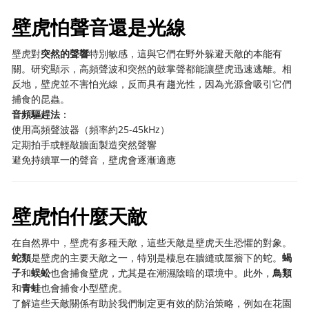
壁虎怕聲音還是光線
壁虎對
突然的聲響
特別敏感，這與它們在野外躲避天敵的本能有
關。研究顯示，高頻聲波和突然的鼓掌聲都能讓壁虎迅速逃離。相
反地，壁虎並不害怕光線，反而具有趨光性，因為光源會吸引它們
捕食的昆蟲。
音頻驅趕法
：
使用高頻聲波器（頻率約25-45kHz）
定期拍手或輕敲牆面製造突然聲響
避免持續單一的聲音，壁虎會逐漸適應
壁虎怕什麼天敵
在自然界中，壁虎有多種天敵，這些天敵是壁虎天生恐懼的對象。
蛇類
是壁虎的主要天敵之一，特別是棲息在牆縫或屋簷下的蛇。
蝎
子
和
蜈蚣
也會捕食壁虎，尤其是在潮濕陰暗的環境中。此外，
鳥類
和
青蛙
也會捕食小型壁虎。
了解這些天敵關係有助於我們制定更有效的防治策略，例如在花園