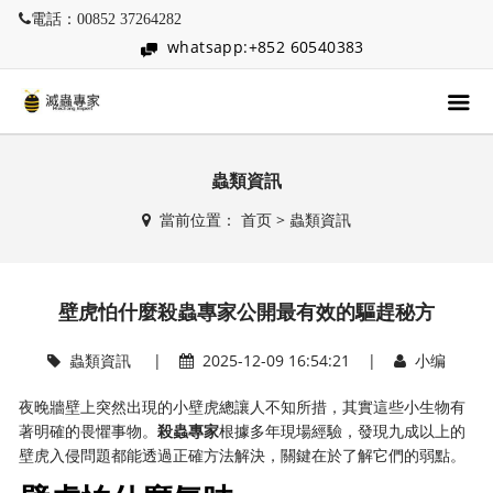
電話：00852 37264282
whatsapp:+852 60540383
蟲類資訊
當前位置：
首页
>
蟲類資訊
壁虎怕什麼殺蟲專家公開最有效的驅趕秘方
蟲類資訊
|
2025-12-09 16:54:21 |
小编
夜晚牆壁上突然出現的小壁虎總讓人不知所措，其實這些小生物有
著明確的畏懼事物。
殺蟲專家
根據多年現場經驗，發現九成以上的
壁虎入侵問題都能透過正確方法解決，關鍵在於了解它們的弱點。