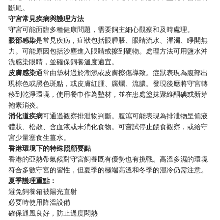
斷尾。
守宮常見疾病與護理方法
守宮可能面臨多種健康問題，需要飼主細心觀察和及時處理。
眼部感染
是常見疾病，症狀包括眼腫脹、眼睛流水、渾濁、睜開無
力。可能原因包括沙塵進入眼睛或擦到硬物。處理方法可用鹽水沖
洗感染眼睛，並確保飼養溫度適宜。
皮膚感染
通常由墊材過於潮濕或皮膚擦傷導致。症狀表現為腹部出
現棕色或黑色斑點，或皮膚紅腫、腐爛、流膿。發現後應將守宮轉
移到乾淨環境，使用餐巾作為墊材，並在患處塗抹聚維酮碘或新芽
袍素消炎。
消化道疾病
可通過觀察排泄物判斷。腹瀉可能表現為排泄物呈偏液
體狀、松散、含血液或未消化食物。可嘗試停止餵食觀察，或給守
宮少量塞食生薑水。
香港環境下的特殊照顧要點
香港的亞熱帶氣候對守宮飼養既有優勢也有挑戰。高溫多濕的環境
符合多數守宮的習性，但夏季的極端高溫和冬季的濕冷仍需注意。
夏季護理重點：
避免飼養箱被陽光直射
必要時使用降溫設備
確保通風良好，防止過度悶熱