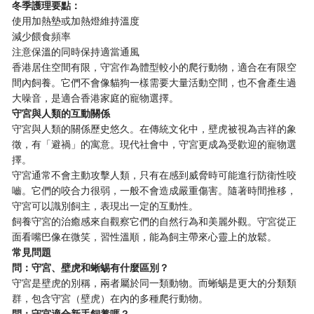
冬季護理要點：
使用加熱墊或加熱燈維持溫度
減少餵食頻率
注意保溫的同時保持適當通風
香港居住空間有限，守宮作為體型較小的爬行動物，適合在有限空
間內飼養。它們不會像貓狗一樣需要大量活動空間，也不會產生過
大噪音，是適合香港家庭的寵物選擇。
守宮與人類的互動關係
守宮與人類的關係歷史悠久。在傳統文化中，壁虎被視為吉祥的象
徵，有「避禍」的寓意。現代社會中，守宮更成為受歡迎的寵物選
擇。
守宮通常不會主動攻擊人類，只有在感到威脅時可能進行防衛性咬
嚙。它們的咬合力很弱，一般不會造成嚴重傷害。隨著時間推移，
守宮可以識別飼主，表現出一定的互動性。
飼養守宮的治癒感來自觀察它們的自然行為和美麗外觀。守宮從正
面看嘴巴像在微笑，習性溫順，能為飼主帶來心靈上的放鬆。
常見問題
問：守宮、壁虎和蜥蜴有什麼區別？
守宮是壁虎的別稱，兩者屬於同一類動物。而蜥蜴是更大的分類類
群，包含守宮（壁虎）在內的多種爬行動物。
問：守宮適合新手飼養嗎？