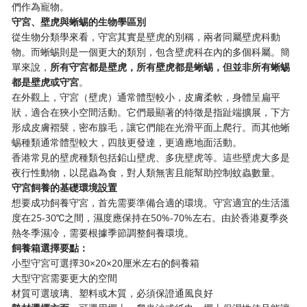
們作為寵物。
守宮、壁虎與蜥蜴的生物學區別
從生物分類學來看，守宮其實是壁虎的別稱，兩者同屬壁虎科動
物。而蜥蜴則是一個更大的類別，包含壁虎科在內的多個科屬。簡
單來說，
所有守宮都是壁虎，所有壁虎都是蜥蜴，但並非所有蜥蜴
都是壁虎或守宮
。
在外觀上，守宮（壁虎）通常體型較小，皮膚柔軟，身體呈扁平
狀，適合在狹小空間活動。它們最顯著的特徵是指趾端擴展，下方
形成皮膚褶襞，密布腺毛，讓它們能在光滑平面上爬行。而其他蜥
蜴種類通常體型較大，四肢更發達，更適應地面活動。
香港常見的壁虎種類包括鉛山壁虎、多疣壁虎等。這些壁虎大多是
夜行性動物，以昆蟲為食，對人類無害且能幫助控制蚊蟲數量。
守宮飼養的基礎環境設置
想要成功飼養守宮，首先需要準備合適的環境。守宮適宜的生活溫
度在25-30℃之間，濕度應保持在50%-70%左右。由於香港夏季炎
熱冬季濕冷，需要根據季節調整飼養環境。
飼養箱選擇要點：
小型守宮可選擇30×20×20厘米左右的飼養箱
大型守宮需要更大的空間
材質可選玻璃、塑料或木質，必須保證通風良好