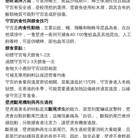
墊材選擇方面
，可選用椰土、爬蟲沙或紙巾。椰土保濕性佳且能讓
守宮有安全感，是較理想的選擇。需避免使用松木屑，因其含有的
酚類物質可能對守宮造成肝損傷。
守宮的食性與餵食技巧
守宮是
肉食性動物
，主要以蚊、蠅、飛蛾和蜘蛛等昆蟲為食。在自
然環境中，一隻壁虎一夜间可捕食40-100隻蚊蟲及其他昆虫。人工
飼養時，可提供蟋蟀、面包蟲等活餌。
餵食要點：
幼體守宮每天餵食1-2次
成體守宮可2-3天餵食一次
食物大小應與守宮頭部相當
可補充專用飼料以保證營養均衡
守宮的食量與溫度密切相關。當氣溫低於15℃時，守宮會進入冬眠
狀態。在香港的冬季，可能需要通過加熱設備維持適當溫度，以確
保守宮正常進食。
壁虎斷尾機制與再生過程
壁虎最著名的特點是其
斷尾求生
的能力。當受到驚嚇或攻擊時，壁
虎會自動折斷尾巴逃生，這種現象稱為「自切」。斷裂的尾巴會持
續扭動，分散捕食者注意力，讓壁虎有機會逃脫。
斷尾後，壁虎能夠再生出新尾巴。再生過程需要消耗大量能量，且
新尾巴的結構與原來的有所不同。因此，除非必要，壁虎不會輕易