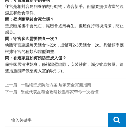
守宮是相對容易飼養的爬行動物，適合新手。但需要提供適當的溫
濕度和飲食條件。
問：壁虎斷尾後會死亡嗎？
壁虎斷尾後不會死亡，尾巴會逐漸再生。但應保持環境清潔，防止
感染。
問：守宮多久需要餵食一次？
幼體守宮建議每天餵食1-2次，成體可2-3天餵食一次。具體頻率應
根據守宮的種類和體型調整。
問：香港家庭如何預防壁虎入侵？
保持家居清潔乾爽，修補牆壁縫隙，安裝紗窗，減少蚊蟲數量。這
些措施能降低壁虎入室的吸引力。
上一篇 : 一點絕壁虎防治方案,居家安全實測指南
下一篇 : 壁虎代表品種全攻略殺蟲專家帶你一次看懂