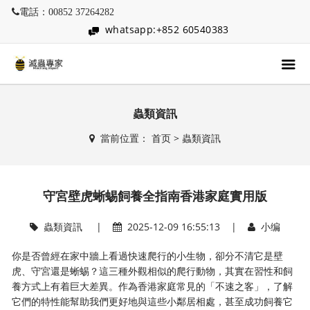
電話：00852 37264282
whatsapp:+852 60540383
蟲類資訊
當前位置：
首页
>
蟲類資訊
守宮壁虎蜥蜴飼養全指南香港家庭實用版
蟲類資訊
|
2025-12-09 16:55:13 |
小编
你是否曾經在家中牆上看過快速爬行的小生物，卻分不清它是壁
虎、守宮還是蜥蜴？這三種外觀相似的爬行動物，其實在習性和飼
養方式上有着巨大差異。作為香港家庭常見的「不速之客」，了解
它們的特性能幫助我們更好地與這些小鄰居相處，甚至成功飼養它