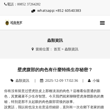
電話：00852 37264282
whatsapp:+852 60540383
蟲類資訊
當前位置：
首页
>
蟲類資訊
壁虎腹部的肉色有什麼特殊生存秘密？
蟲類資訊
|
2025-12-09 17:02:36 |
小编
你有没有留意过壁虎肚皮上那種淡淡的肉色？這種看似普通的顏
色，其實藏著不少生存智慧。今天我們就來聊聊壁虎身體顏色的奧
秘，特別是那不太起眼的肉色腹部背後的故事。
說實話，我以前也沒太在意這些細節，直到有一次在鄉下老家的牆