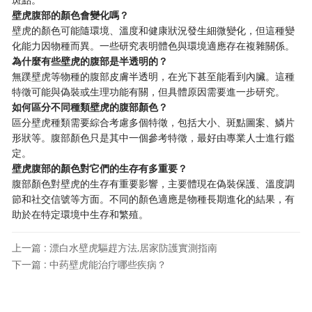
壁虎腹部的顏色會變化嗎？
壁虎的顏色可能隨環境、溫度和健康狀況發生細微變化，但這種變
化能力因物種而異。一些研究表明體色與環境適應存在複雜關係。
為什麼有些壁虎的腹部是半透明的？
無蹼壁虎等物種的腹部皮膚半透明，在光下甚至能看到內臟。這種
特徵可能與偽裝或生理功能有關，但具體原因需要進一步研究。
如何區分不同種類壁虎的腹部顏色？
區分壁虎種類需要綜合考慮多個特徵，包括大小、斑點圖案、鱗片
形狀等。腹部顏色只是其中一個參考特徵，最好由專業人士進行鑑
定。
壁虎腹部的顏色對它們的生存有多重要？
腹部顏色對壁虎的生存有重要影響，主要體現在偽裝保護、溫度調
節和社交信號等方面。不同的顏色適應是物種長期進化的結果，有
助於在特定環境中生存和繁殖。
上一篇 : 漂白水壁虎驅趕方法,居家防護實測指南
下一篇 : 中药壁虎能治疗哪些疾病？