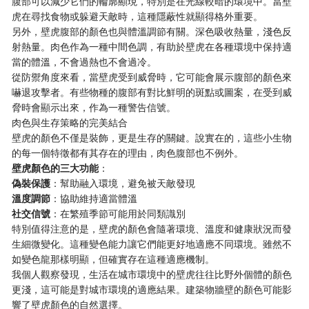
腹部可以減少它們的輪廓顯現，特別是在光線較暗的環境中。當壁
虎在尋找食物或躲避天敵時，這種隱蔽性就顯得格外重要。
另外，壁虎腹部的顏色也與體溫調節有關。深色吸收熱量，淺色反
射熱量。肉色作為一種中間色調，有助於壁虎在各種環境中保持適
當的體溫，不會過熱也不會過冷。
從防禦角度來看，當壁虎受到威脅時，它可能會展示腹部的顏色來
嚇退攻擊者。有些物種的腹部有對比鮮明的斑點或圖案，在受到威
脅時會顯示出來，作為一種警告信號。
肉色與生存策略的完美結合
壁虎的顏色不僅是裝飾，更是生存的關鍵。說實在的，這些小生物
的每一個特徵都有其存在的理由，肉色腹部也不例外。
壁虎顏色的三大功能
：
偽裝保護
：幫助融入環境，避免被天敵發現
溫度調節
：協助維持適當體溫
社交信號
：在繁殖季節可能用於同類識別
特別值得注意的是，壁虎的顏色會隨著環境、溫度和健康狀況而發
生細微變化。這種變色能力讓它們能更好地適應不同環境。雖然不
如變色龍那樣明顯，但確實存在這種適應機制。
我個人觀察發現，生活在城市環境中的壁虎往往比野外個體的顏色
更淺，這可能是對城市環境的適應結果。建築物牆壁的顏色可能影
響了壁虎顏色的自然選擇。