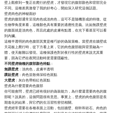
壁上觀察到一隻正在爬行的壁虎，才發現它的腹部顏色和背部完全
不同。這種差異激發了我的好奇心，開始深入研究這個話題。
壁虎肉色的神秘面紗
壁虎的腹部通常呈現肉色或淡肉色，這可不是隨機形成的特徵。從
生物學角度來看，這種顏色具有重要的適應性意義。比如無蹼壁虎
的腹面就是淡肉色，而且此處的皮膚有點透，在光下看甚至可以看
到內臟。
這種半透明的肉色腹部其實是種巧妙的偽裝策略。當壁虎在牆壁或
天花板上爬行時，從下方看上來，它的肉色腹部能與背景融為一
體，使天敵難以發現。這種保護色對於夜行性的壁虎來說尤其重
要，因為它們在夜間活動時更需要隱蔽性。
不同壁虎物種的腹部顏色特點
：
無蹼壁虎
：淡肉色，皮膚半透明
蹼趾壁虎
：肉色並散佈深棕色斑點
大壁虎
：灰白色帶粉紅色斑點
壁虎為什麼需要肉色腹部
你可能會問，壁虎已經有很好的偽裝能力，為什麼還需要肉色的腹
部呢？說真的，這個問題很有意思。事實上，壁虎的肉色腹部是長
期進化的結果，與它們的生活習性密切相關。
壁虎經常需要在各種表面上活動，包括牆壁、樹幹和岩石。肉色的