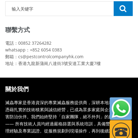
聯繫方式
電話：00852 37264282
whatsapp：+852 6054 0383
郵箱：cs@pestcontrolcompanyhk.com
地址：香港九龍新蒲崗八達街3號安達工業大廈7樓
關於我們
滅蟲專家是香港資深的專業滅蟲服務提供商，深耕本地市場多年，
憑藉扎實的技術積累與誠信經營，已成為眾多家庭與企業信賴的蟲
害防治伙伴。我們始終堅持「自家團隊，絕不外判」的服務承諾
—— 所有技術人員均經過嚴格篩選與系統培訓，具備豐富的現場處
理經驗及專業認證。從服務規劃到現場操作，再到後續跟蹤，全...