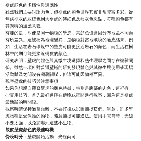
壁虎顏色的多樣性與適應性
雖然我們主要討論肉色，但壁虎的顏色世界其實非常豐富多彩。從
無蹼壁灰的灰棕色到大壁虎的磚紅色及藍灰色斑點，每種顏色都有
其獨特的適應意義。
有趣的是，即使是同一物種的壁虎，其顏色也會因分布地區不同而
有所差異。這被稱為地理變異，是物種對當地環境的適應結果。例
如，生活在岩石環境中的壁虎可能更接近岩石的顏色，而生活在樹
林中的則可能更接近樹皮的颜色。
研究表明，壁虎的體色與其微生境選擇和熱生理學之間存在複雜關
係。雖然一項針對普通壁蜥的研究發現體色與其微生境使用或現場
活動體溫之間沒有顯著關聯，但這可能因物種而異。
觀察壁虎的技巧與注意事項
如果你想親自觀察壁虎的顏色特徵，特別是腹部的肉色，這裡有一
些實用技巧。首先最好選擇在傍晚或夜間進行觀察，因為這是壁虎
最活躍的時間段。
觀察時請保持適當距離，不要打擾或試圖捕捉它們。畢竟，許多壁
虎物種是受保護的動物，隨意捕捉可能違法。使用手電筒時，光線
不要太強，以免驚嚇到這些小生物。
觀察壁虎顏色的最佳時機
：
傍晚時分
：壁虎開始活動，光線尚可