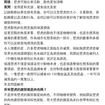
雨後
：壁虎可能出來活動，顏色更加清晰
夜間
：使用柔和光源，避免強光直射
記錄觀察結果也很有意義。你可以注意壁虎的大小、主要顏色、斑
點圖案以及活動行為。這些記錄可以幫助你更好地了解當地壁虎的
種類和特徵。
壁虎顏色的生態意義與保護價值
從更宏觀的角度來看，壁虎的顏色不僅是物種特徵，也是生態系統
健康的重要指標。作為城市生態系統的一部分，壁虎的數量和多樣
性可以反映當地環境的質量。
令人擔憂的是，許多壁虎物種正面臨生存威脅。例如無蹼壁虎曾被
世界自然保護聯盟紅色名錄評定為易危物種，而蹼趾壁虎也被列入
《中國生物多樣性紅色名錄》並評定為易危。
保護壁虎不僅是保護這些小動物本身，也是保護整個生態系統的重
要環節。壁虎作為昆蟲捕食者，在控制害蟲數量方面發揮著重要作
用。一隻壁虎一夜間可以捕食40-100隻蚊蟲及其他昆蟲，一年可消
滅害蟲約一萬隻以上。
常見問題解答
所有壁虎的腹部都是肉色嗎？
不是所有壁虎的腹部都是純肉色。不同物種有變異，例如蹼趾壁虎
的肉色腹部散佈深棕色斑點，而大壁虎的腹面為灰白色帶有粉紅色
斑點。