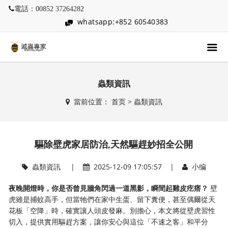
電話：00852 37264282
whatsapp:+852 60540383
蟲類資訊
當前位置：
首页
>
蟲類資訊
驅除壁虎家居防治,天然驅趕妙招全公開
蟲類資訊
|
2025-12-09 17:05:57 |
小编
夜晚開燈時，你是否曾見牆角閃過一道黑影，瞬間起雞皮疙瘩？
​ 壁
虎雖是捕蚊高手，但當牠們在家中生蛋、留下糞便，甚至偶爾從天
花板「空降」時，確實讓人頭皮發麻。別擔心，本文將從壁虎習性
切入，提供實用驅趕方案，讓你安心與這位「不速之客」和平分