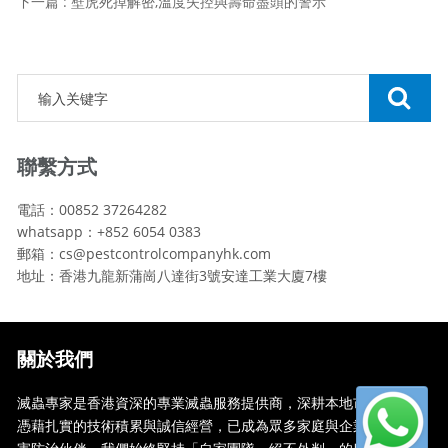
下一篇 : 壁虎死掉解密,溫度失控與壽命盡頭的警示
聯繫方式
電話：00852 37264282
whatsapp：+852 6054 0383
郵箱：cs@pestcontrolcompanyhk.com
地址：香港九龍新蒲崗八達街3號安達工業大廈7樓
關於我們
滅蟲專家是香港資深的專業滅蟲服務提供商，深耕本地市場多年，
憑藉扎實的技術積累與誠信經營，已成為眾多家庭與企業信賴的蟲