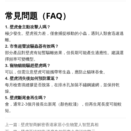
常見問題（FAQ）
1. 壁虎會主動攻擊人嗎？
極少發生。壁虎視力差，僅會捕捉移動的小蟲，遇到人類會迅速逃
離。
2. 市售超聲波驅蟲器有效嗎？
部分產品對壁虎有短暫驅離效果，但長期可能產生適應性。建議選
擇頻率可變機型。
3. 寵物貓能驅趕壁虎嗎？
可以，但需注意壁虎可能攜帶寄生蟲，應防止貓咪吞食。
4. 壁虎消失後如何預防重返？
每月檢查填縫膠是否脫落，在排水孔加裝不鏽鋼濾網，並保持乾
燥。
5. 壁虎斷尾會再生嗎？
會，通常2-3個月後長出新尾（顏色較淺），但再生尾長度可能較
短。
上一篇 : 壁虎智商解密香港家居小生物驚人智慧真相