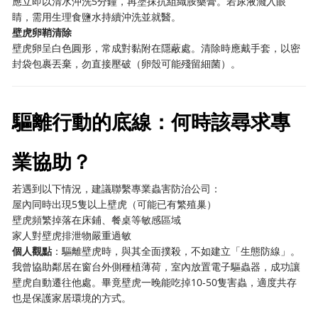
應立即以清水沖洗5分鐘，再塗抹抗組織胺藥膏。若尿液濺入眼
睛，需用生理食鹽水持續沖洗並就醫。
壁虎卵鞘清除
壁虎卵呈白色圓形，常成對黏附在隱蔽處。清除時應戴手套，以密
封袋包裹丟棄，勿直接壓破（卵殼可能殘留細菌）。
驅離行動的底線：何時該尋求專
業協助？
若遇到以下情況，建議聯繫專業蟲害防治公司：
屋內同時出現5隻以上壁虎（可能已有繁殖巢）
壁虎頻繁掉落在床鋪、餐桌等敏感區域
家人對壁虎排泄物嚴重過敏
個人觀點
：驅離壁虎時，與其全面撲殺，不如建立「生態防線」。
我曾協助鄰居在窗台外側種植薄荷，室內放置電子驅蟲器，成功讓
壁虎自動遷往他處。畢竟壁虎一晚能吃掉10-50隻害蟲，適度共存
也是保護家居環境的方式。