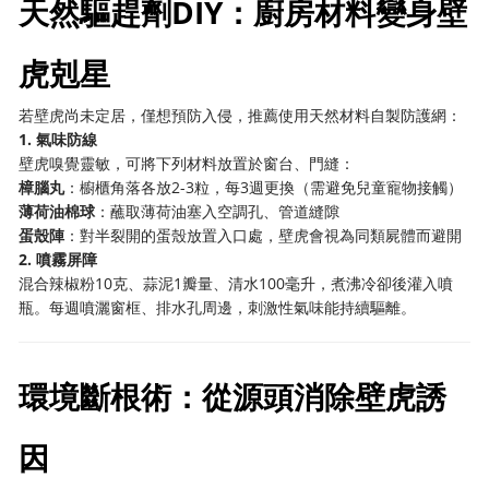
天然驅趕劑DIY：廚房材料變身壁
虎剋星
若壁虎尚未定居，僅想預防入侵，推薦使用天然材料自製防護網：
1. 氣味防線
壁虎嗅覺靈敏，可將下列材料放置於窗台、門縫：
樟腦丸
：櫥櫃角落各放2-3粒，每3週更換（需避免兒童寵物接觸）
薄荷油棉球
：蘸取薄荷油塞入空調孔、管道縫隙
蛋殼陣
：對半裂開的蛋殼放置入口處，壁虎會視為同類屍體而避開
2. 噴霧屏障
混合辣椒粉10克、蒜泥1瓣量、清水100毫升，煮沸冷卻後灌入噴
瓶。每週噴灑窗框、排水孔周邊，刺激性氣味能持續驅離。
環境斷根術：從源頭消除壁虎誘
因