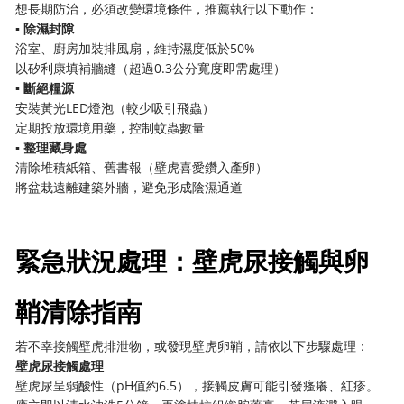
想長期防治，必須改變環境條件，推薦執行以下動作：
▪ 除濕封隙
浴室、廚房加裝排風扇，維持濕度低於50%
以矽利康填補牆縫（超過0.3公分寬度即需處理）
▪ 斷絕糧源
安裝黃光LED燈泡（較少吸引飛蟲）
定期投放環境用藥，控制蚊蟲數量
▪ 整理藏身處
清除堆積紙箱、舊書報（壁虎喜愛鑽入產卵）
將盆栽遠離建築外牆，避免形成陰濕通道
緊急狀況處理：壁虎尿接觸與卵
鞘清除指南
若不幸接觸壁虎排泄物，或發現壁虎卵鞘，請依以下步驟處理：
壁虎尿接觸處理
壁虎尿呈弱酸性（pH值約6.5），接觸皮膚可能引發瘙癢、紅疹。