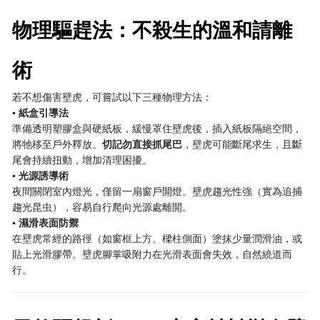
物理驅趕法：不殺生的溫和請離
術
若不想傷害壁虎，可嘗試以下三種物理方法：
▪ 紙盒引導法
準備透明塑膠盒與硬紙板，緩慢罩住壁虎後，插入紙板隔絕空間，
將牠移至戶外釋放。
切記勿直接抓尾巴
，壁虎可能斷尾求生，且斷
尾會持續扭動，增加清理困擾。
▪ 光源誘導術
夜間關閉室內燈光，僅留一扇窗戶開燈。壁虎趨光性強（實為追捕
趨光昆虫），容易自行爬向光源處離開。
▪ 濕滑表面防禦
在壁虎常經的路徑（如窗框上方、樑柱側面）塗抹少量潤滑油，或
貼上光滑膠帶。壁虎腳掌吸附力在光滑表面會失效，自然繞道而
行。