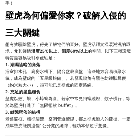
手！
壁虎為何偏愛你家？破解入侵的
三大關鍵
想有效驅除壁虎，得先了解牠們的喜好。壁虎活躍於溫暖潮濕的環
境，尤其鍾情
溫度25℃以上、濕度60%以上
的空間。以下三種環境
特質最容易吸引壁虎駐足：
1. 潮濕陰暗的角落
浴室排水孔、廚房水槽下、陽台盆栽底盤，這些地方容易積聚水
氣，成為壁虎的「五星級旅館」。若發現牆角有黑色紡錘狀糞便
（約米粒大小），很可能已是壁虎的固定路線。
2. 充足的昆蟲糧食
壁虎以蚊、蛾、小蟑螂為食。若家中常見飛蟻繞燈、蚊子橫行，等
於為壁虎打造了「無限暢飲 buffet」。
3. 縫隙密佈的結構
老舊窗框、牆壁裂縫、空調管道縫隙，都是壁虎潛入的捷徑。一隻
成年壁虎能鑽過僅1公分寬的縫隙，輕功本領超乎想像。