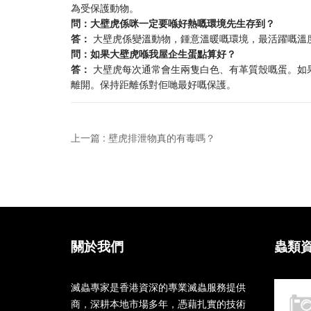
為受保護動物。
問：大壁虎係咪一定要喺好熱嘅環境先生存到？
答：
​ 大壁虎係變溫動物，鍾意溫暖嘅環境，最活躍嘅溫
問：如果大壁虎喺我屋企生蛋點算好？
答：
​ 大壁虎每次通常會生兩隻白色、有革質殼嘅蛋。
離開。保持距離係對佢哋最好嘅保護。
上一篇 : 壁虎排泄物真的有毒嗎？
關於我們
蟲類
滅蟲專家是香港資深的專業滅蟲服務提供
商，深耕本地市場多年，憑藉扎實的技術