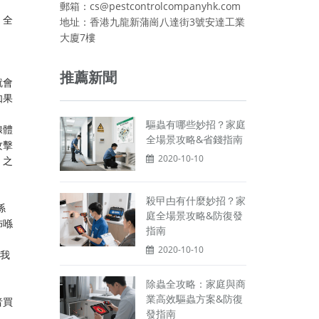
。
郵箱：cs@pestcontrolcompanyhk.com
，全
地址：香港九龍新蒲崗八達街3號安達工業
大廈7樓
推薦新聞
就會
如果
驅蟲有哪些妙招？家庭
腺體
全場景攻略&省錢指南
攻擊
2020-10-10
。之
殺曱甴有什麼妙招？家
係
庭全場景攻略&防復發
佈喺
指南
。
2020-10-10
，我
除蟲全攻略：家庭與商
業高效驅蟲方案&防復
者買
發指南