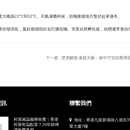
度大概係22°C到32°C。天氣凍嘅時候，佢哋會搵地方蟄伏起來過冬。
如果你發現咗，最好都係唔好去打擾佢哋。等蛋自然孵化後，幼體通常會自
下一篇 : 壁虎解密,蚤類天敵：家中守宮的實用
資訊
聯繫我們
村屋滅蝨服務收費｜香港
地址：香港九龍新蒲崗八達街3
村屋有蝨點算？20年師傅
業大廈7樓
講收費真相