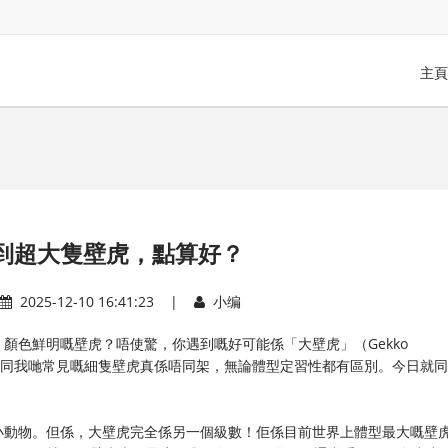
主頁
到超大隻壁虎，點算好？
2025-12-10 16:41:23 |
小编
顏色鮮明嘅壁虎？唔使驚，你遇到嘅好可能係「大壁虎」（Gekko
壁虎同我哋常見嘅細隻壁虎真係唔同架，無論體型定習性都有區別。今日就
小動物。但係，大壁虎完全係另一個級數！佢係目前世界上體型最大嘅壁