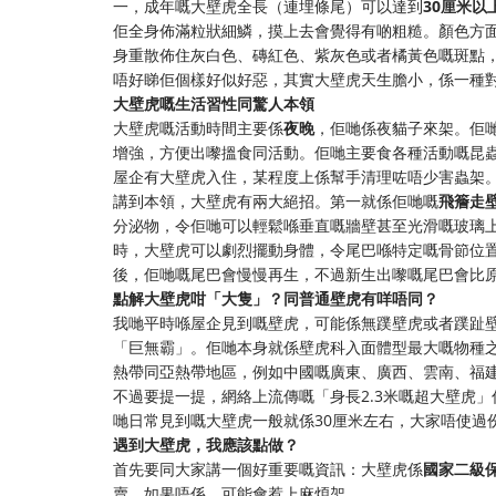
一，成年嘅大壁虎全長（連埋條尾）可以達到
30厘米以
佢全身佈滿粒狀細鱗，摸上去會覺得有啲粗糙。顏色方
身重散佈住灰白色、磚紅色、紫灰色或者橘黃色嘅斑點
唔好睇佢個樣好似好惡，其實大壁虎天生膽小，係一種
大壁虎嘅生活習性同驚人本領
大壁虎嘅活動時間主要係
夜晚
，佢哋係夜貓子來架。佢
增強，方便出嚟搵食同活動。佢哋主要食各種活動嘅昆
屋企有大壁虎入住，某程度上係幫手清理咗唔少害蟲架
講到本領，大壁虎有兩大絕招。第一就係佢哋嘅
飛簷走
分泌物，令佢哋可以輕鬆喺垂直嘅牆壁甚至光滑嘅玻璃
時，大壁虎可以劇烈擺動身體，令尾巴喺特定嘅骨節位
後，佢哋嘅尾巴會慢慢再生，不過新生出嚟嘅尾巴會比
點解大壁虎咁「大隻」？同普通壁虎有咩唔同？
我哋平時喺屋企見到嘅壁虎，可能係無蹼壁虎或者蹼趾壁
「巨無霸」。佢哋本身就係壁虎科入面體型最大嘅物種
熱帶同亞熱帶地區，例如中國嘅廣東、廣西、雲南、福
不過要提一提，網絡上流傳嘅「身長2.3米嘅超大壁虎」
哋日常見到嘅大壁虎一般就係30厘米左右，大家唔使過
遇到大壁虎，我應該點做？
首先要同大家講一個好重要嘅資訊：大壁虎係
國家二級
賣。如果唔係，可能會惹上麻煩架。