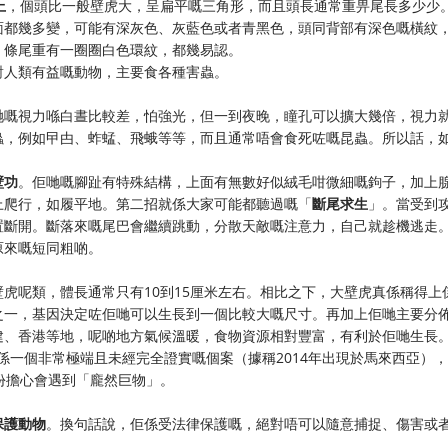
上
，個頭比一般壁虎大，呈扁平嘅三角形，而且頭長通常重畀尾長多少少
面都幾多變，可能有深灰色、灰藍色或者青黑色，頭同背部有深色嘅橫紋
，條尾重有一圈圈白色環紋，都幾易認。
對人類有益嘅動物，主要食各種害蟲。
哋嘅視力喺白晝比較差，怕強光，但一到夜晚，瞳孔可以擴大幾倍，視力
蟲，例如曱甴、蚱蜢、飛蛾等等，而且通常唔會食死咗嘅昆蟲。所以話，
。
壁功
。佢哋嘅腳趾有特殊結構，上面有無數好似絨毛咁微細嘅鉤子，加上
上爬行，如履平地。第二招就係大家可能都聽過嘅「
斷尾求生
」。當受到
置斷開。斷落來嘅尾巴會繼續跳動，分散天敵嘅注意力，自己就趁機逃走
原來嘅短同粗啲。
虎呢類，體長通常只有10到15厘米左右。相比之下，大壁虎真係稱得上
之一，基因決定咗佢哋可以生長到一個比較大嘅尺寸。再加上佢哋主要分
建、香港等地，呢啲地方氣候溫暖，食物資源相對豐富，有利於佢哋生長
係一個非常極端且未經完全證實嘅個案（據稱2014年出現於馬來西亞）
份擔心會遇到「龐然巨物」。
保護動物
。換句話說，佢係受法律保護嘅，絕對唔可以隨意捕捉、傷害或