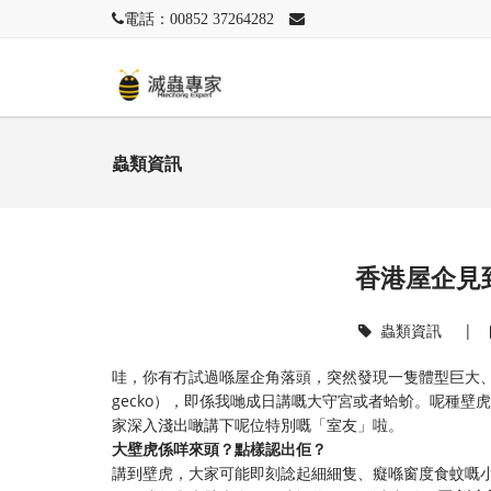
電話：00852 37264282
蟲類資訊
香港屋企見
蟲類資訊
|
哇，你有冇試過喺屋企角落頭，突然發現一隻體型巨大、
gecko），即係我哋成日講嘅大守宮或者蛤蚧。呢種
家深入淺出噉講下呢位特別嘅「室友」啦。
大壁虎係咩來頭？點樣認出佢？
講到壁虎，大家可能即刻諗起細細隻、癡喺窗度食蚊嘅