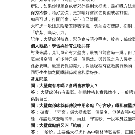
所以，如果你喺屋企或者郊外遇到大壁虎，最好嘅方法
保持冷靜
，唔好驚慌，更加唔好嘗試去捉佢或者打佢。
如果可以，打開門窗，等佢自己離開。
大壁虎一般鍾意陰暗安靜嘅環境，例如岩石縫隙、樹洞
「駐紮」嘅吸引力。
記住，大壁虎係益蟲，幫你食咗唔少曱甴、蚊蟲，係你
個人觀點：學習與所有生物共存
對我來講，見到屋企有大壁虎，最初可能會嚇一跳，但
嘅生活空間，好多時只係一個偶然。與其視之為入侵者
係必要嘅。最重要係認識到，保護呢種有益嘅爬行動物
同野生生物之間嘅關係就會和諧好多。
常見問題
問：大壁虎有毒嗎？會唔會攻擊人？
答：
​ 大壁虎係冇有毒嘅。佢哋性格其實幾膽小，一般
偽裝自己。
問：大壁虎係咪就係傳說中用來點「守宮砂」嘅那種壁
答：
​ 確實，「守宮」係大壁虎嘅一個俗名。但係古籍
種，考證起來並唔簡單。而且「守宮砂」一說本身並無
問：大壁虎點解又叫「蛤蚧」？
答：
​ 「蛤蚧」主要係大壁虎作為中藥材時嘅名稱。正