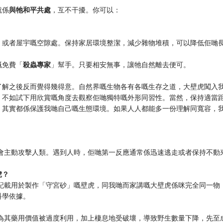
就係
與牠和平共處
，互不干擾。你可以：
，或者屋宇嘅空隙處。保持家居環境整潔，減少雜物堆積，可以降低佢哋
嘅免費「
殺蟲專家
」幫手。只要相安無事，讓牠自然離去便可。
了解之後反而覺得幾得意。自然界嘅生物各有各嘅生存之道，大壁虎闖入
，不如試下用欣賞嘅角度去觀察佢哋獨特嘅外形同習性。當然，保持適當
，其實都係保護我哋自己嘅生態環境。如果人人都能多一份理解同寬容，
唔會主動攻擊人類。遇到人時，佢哋第一反應通常係迅速逃走或者保持不動
虎？
中記載用於製作「守宮砂」嘅壁虎，同我哋而家講嘅大壁虎係咪完全同一物
科學依據。
因為其藥用價值被過度利用，加上棲息地受破壞，導致野生數量下降，先至