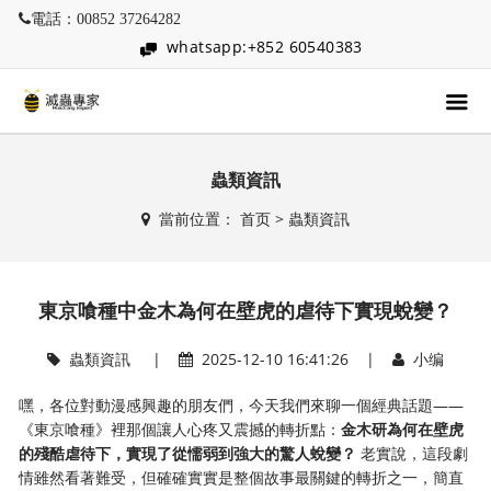
電話：00852 37264282
whatsapp:+852 60540383
蟲類資訊
當前位置：
首页
>
蟲類資訊
東京喰種中金木為何在壁虎的虐待下實現蛻變？
蟲類資訊
|
2025-12-10 16:41:26 |
小编
嘿，各位對動漫感興趣的朋友們，今天我們來聊一個經典話題——
《東京喰種》裡那個讓人心疼又震撼的轉折點：
金木研為何在壁虎
的殘酷虐待下，實現了從懦弱到強大的驚人蛻變？
​ 老實說，這段劇
情雖然看著難受，但確確實實是整個故事最關鍵的轉折之一，簡直