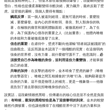
能就直接精神死亡了。但金木卻在最後關頭爆發了，頭髮瞬間變得
雪白，性格也從優柔寡斷變得冷酷決絕，實力飆升，最終反殺了壁
虎。這背後的邏輯，我個人覺得有幾點：
觸底反彈
：當一個人被逼到絕境，退無可退的時候，要麼毀
滅，要麼爆發。金內心的所有軟弱、善良、對人類身份的執
著，在極致的痛苦和瀕死體驗面前，被徹底粉碎了。為了生
存，為了保護內心僅存的重要之人（比如董香），他體內喰種
的本能和力量被徹底激發了出來。
信念的重塑
：在虐待中，壁虎不斷向他灌輸“弱者就該被踐踏”的
扭曲觀念。這反而讓金木認清了一個殘酷的現實：在這個弱肉
強食的世界裡，沒有力量，就什麼都守護不了。他意識到，
必
須接受自己作為喰種的身份，並利用這份力量變強
，才能掌握
自己的命運。
共喰的加持
：在反擊的過程中，金木啃食了壁虎的赫子（喰種
的攻擊器官）。喰種之間互相捕食的“共喰”行為，能夠顯著提升
自身的力量。這不僅是物理上的補充，更是一種象徵——他徹
底告別了過去那個抗拒喰種身份的自己。
說實話，這段劇情雖然黑暗，但傳遞出的核心信息並不全然是負面
的：
有時候，最深的黑暗恰恰是為了迎接黎明的到來
。金木的蛻變
雖然代價慘重，但也讓他獲得了在殘酷世界中活下去的力量和決