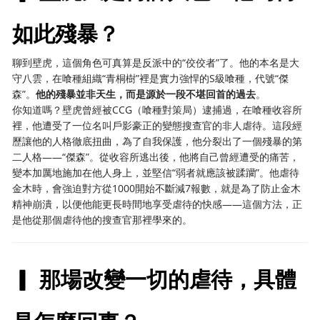
如此殘暴？
聊到壁虎，這個角色可真算是反派中的“佼佼者”了。他的本名是大
守八雲，在喰種組織“青桐樹”裡是實力強悍的S級喰種，代號“傑
森”。
他的殘暴並非天生，而是源於一段不堪回首的過去
。
你知道嗎？壁虎曾經被CCG（喰種對策局）逮捕過，在喰種收容所
裡，他遭受了一位名叫戶影豪正的變態搜查官的非人虐待。這段經
歷讓他的人格徹底扭曲，為了自我保護，他分裂出了一個殘暴的第
二人格——“傑森”。從收容所逃出後，他將自己曾經遭受的痛苦，
變本加厲地施加在他人身上，並堅信“弱者就應該被蹂躪”。他虐待
金木時，會強迫對方從1000開始不斷減7報數，就是為了防止金木
精神崩潰，以便他能更長時間地享受虐待的快感——這個方法，正
是他從那個虐待他的搜查官那裡學來的。
▎ 那場改變一切的虐待，具體