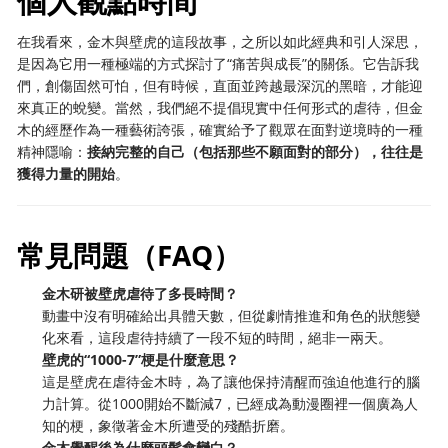
個人觀點時間
在我看來，金木與壁虎的這段故事，之所以如此經典和引人深思，
是因為它用一種極端的方式探討了“痛苦與成長”的關係。它告訴我
們，創傷固然可怕，但有時候，直面並跨越最深沉的黑暗，才能迎
來真正的蛻變。當然，我們絕不提倡現實中任何形式的虐待，但金
木的經歷作為一種藝術誇張，確實給予了觀眾在面對逆境時的一種
精神隱喻：
接納完整的自己（包括那些不願面對的部分），往往是
獲得力量的開始
。
常見問題（FAQ）
金木研被壁虎虐待了多長時間？
動畫中沒有明確給出具體天數，但從劇情推進和角色的狀態變
化來看，這段虐待持續了一段不短的時間，絕非一兩天。
壁虎的“1000-7”梗是什麼意思？
這是壁虎在虐待金木時，為了讓他保持清醒而強迫他進行的腦
力計算。從1000開始不斷減7，已經成為動漫圈裡一個廣為人
知的梗，象徵著金木所遭受的殘酷折磨。
金木覺醒後為什麼頭髮會變白？