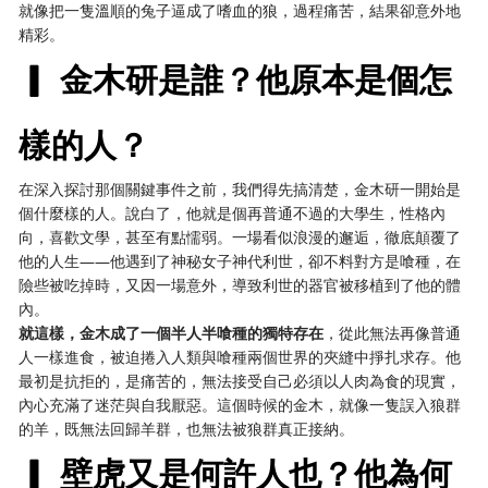
就像把一隻溫順的兔子逼成了嗜血的狼，過程痛苦，結果卻意外地
精彩。
▎ 金木研是誰？他原本是個怎
樣的人？
在深入探討那個關鍵事件之前，我們得先搞清楚，金木研一開始是
個什麼樣的人。說白了，他就是個再普通不過的大學生，性格內
向，喜歡文學，甚至有點懦弱。一場看似浪漫的邂逅，徹底顛覆了
他的人生——他遇到了神秘女子神代利世，卻不料對方是喰種，在
險些被吃掉時，又因一場意外，導致利世的器官被移植到了他的體
內。
就這樣，金木成了一個半人半喰種的獨特存在
，從此無法再像普通
人一樣進食，被迫捲入人類與喰種兩個世界的夾縫中掙扎求存。他
最初是抗拒的，是痛苦的，無法接受自己必須以人肉為食的現實，
內心充滿了迷茫與自我厭惡。這個時候的金木，就像一隻誤入狼群
的羊，既無法回歸羊群，也無法被狼群真正接納。
▎ 壁虎又是何許人也？他為何