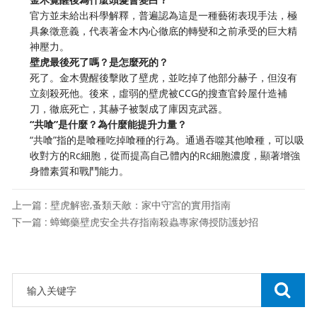
官方並未給出科學解釋，普遍認為這是一種藝術表現手法，極
具象徵意義，代表著金木內心徹底的轉變和之前承受的巨大精
神壓力。
壁虎最後死了嗎？是怎麼死的？
死了。金木覺醒後擊敗了壁虎，並吃掉了他部分赫子，但沒有
立刻殺死他。後來，虛弱的壁虎被CCG的搜查官鈴屋什造補
刀，徹底死亡，其赫子被製成了庫因克武器。
“共喰”是什麼？為什麼能提升力量？
“共喰”指的是喰種吃掉喰種的行為。通過吞噬其他喰種，可以吸
收對方的Rc細胞，從而提高自己體內的Rc細胞濃度，顯著增強
身體素質和戰鬥能力。
上一篇 : 壁虎解密,蚤類天敵：家中守宮的實用指南
下一篇 : 蟑螂藥壁虎安全共存指南殺蟲專家傳授防護妙招