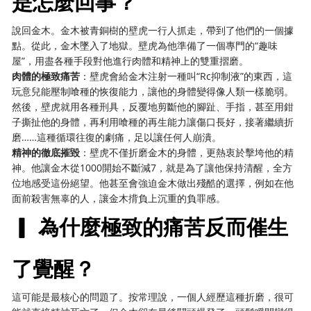
是怎麼回事？
說回金木。金木被青銅樹的壁虎一行人抓走，帶到了他們的一個據
點。從此，金木墜入了地獄。壁虎為他準備了一個專門的“趣味
屋”，用盡各種手段對他進行肉體和精神上的雙重摺磨。
肉體的極致痛苦
：壁虎會給金木注射一種叫“Rc抑制液”的東西，這
玩意兒能壓制喰種的恢復能力，讓他的身體變得像人類一樣脆弱。
然後，壁虎就用各種刑具，反覆地剪斷他的腳趾、手指，甚至用鉗
子撕扯他的身體，再利用喰種的再生能力讓傷口長好，接著繼續折
磨……這種循環往復的劇痛，足以讓任何人崩潰。
精神的徹底摧毀
：壁虎不僅折磨金木的身體，更熱衷於擊垮他的精
神。他讓金木從1000開始不斷減7，就是為了讓他保持清醒，全方
位地感受這份絕望。他甚至會強迫金木做出殘酷的選擇，例如在他
面前殺害無辜的人，讓金木揹負上沉重的負罪感。
▎ 為什麼極致的痛苦反而催生
了覺醒？
這可能是最核心的問題了。按常理說，一個人經歷這種折磨，很可