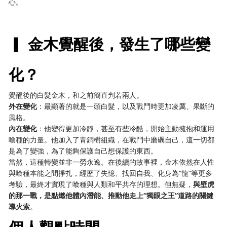
心。
▎ 金木覺醒後，發生了哪些變
化？
覺醒後的白髮金木，和之前簡直判若兩人。
外在變化
：最顯著的就是一頭白髮，以及戰鬥時更加凌厲、果斷的
風格。
內在變化
：他變得更加冷靜，甚至有些冷酷，開始主動擁抱和運用
喰種的力量。他加入了青銅樹組織，在戰鬥中磨礪自己，這一切都
是為了變強，為了能夠保護自己想保護的東西。
當然，這種轉變並非一勞永逸。在後續的故事裡，金木依然在人性
與喰種本能之間掙扎，經歷了失憶、找回自我、化身為“龍”等更多
考驗，最終才實現了喰種與人類和平共存的理想。但無疑，
與壁虎
的那一戰，是點燃他體內潛能、推動他走上“獨眼之王”道路的關鍵
導火索
。