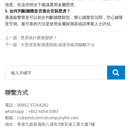
強度。在這些情況下建議選用金屬壁虎。
5. 如何判斷牆體是否適合安裝壁虎？
通過敲擊聲音可以初步判斷牆體類型，實心牆聲音沉悶，空心牆聲
音空洞。最可靠的方法是使用金屬探測器或請專業人士評估。
上一篇 : 壁虎為什麼會變胖？
下一篇 : 大壁虎居家偶遇指南,保護等級與驅離方法
聯繫方式
電話：00852 37264282
whatsapp：+852 6054 0383
郵箱：cs@pestcontrolcompanyhk.com
地址：香港九龍新蒲崗八達街3號安達工業大廈7樓