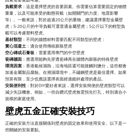
負載要求
：這是選擇壁虎的首要因素。你需要估算需要固定的物體
重量，以及可能承受的動態荷載（如開關門的力度、地震影響
等）。一般來說，對於超過20公斤的重物，建議選擇重型金屬壁
虎；5-20公斤的中等負載可選普通金屬壁虎；5公斤以下的輕型負
載可以考慮塑料壁虎。
基材類型
：不同的牆體材料需要匹配不同類型的壁虎：
實心混凝土
：適合使用傳統膨脹壁虎
空心磚或石膏板
：需要選用專門的中空壁虎
瓷磚牆面
：應選用能夠先穿透瓷磚再在牆體內膨脹的特殊壁虎
環境因素
：香港氣候濕熱，沿海地區還可能接觸到鹽分，這些都會
加速金屬製品腐蝕。在潮濕環境中，不鏽鋼壁虎是最佳選擇。如果
預算有限，至少也應該選擇表面經過鍍鋅處理的產品。
安裝便利性
：對於DIY愛好者來說，選擇安裝簡便的壁虎類型可以
減少失誤機會。例如，一些自鑽式壁虎無需預先打孔，特別適合小
規模的家庭使用。
壁虎五金正確安裝技巧
正確的安裝方法直接關係到壁虎的固定效果和使用安全。以下是一
些關鍵的安裝要點。