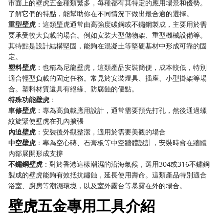
市面上的壁虎五金種類繁多，每種都有其特定的應用場景和優勢。
了解它們的特點，能幫助你在不同情況下做出最合適的選擇。
重型壁虎
：這類壁虎通常由高強度碳鋼或不鏽鋼製成，主要用於需
要承受較大負載的場合。例如安裝大型儲物架、重型機械設備等。
其特點是設計結構堅固，能夠在混凝土等堅硬基材中形成可靠的固
定。
塑料壁虎
：也稱為尼龍壁虎，這類產品安裝簡便，成本較低，特別
適合輕型負載的固定任務。常見於安裝燈具、插座、小型掛架等場
合。塑料材質還具有絕緣、防腐蝕的優點。
特殊功能壁虎
：
車修壁虎
：專為高負載應用設計，通常需要預先打孔，然後通過螺
紋旋緊使壁虎在孔內擴張
內迫壁虎
：安裝後外觀整潔，適用於需要美觀的場合
中空壁虎
：專為空心磚、石膏板等中空牆體設計，安裝時會在牆體
內部展開形成支撐
不鏽鋼壁虎
：對於香港這樣潮濕的沿海氣候，選用304或316不鏽鋼
製成的壁虎能夠有效抵抗鏽蝕，延長使用壽命。這類產品特別適合
浴室、廚房等潮濕環境，以及室外露台等暴露在外的場合。
壁虎五金專用工具介紹