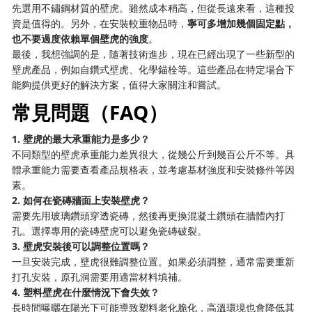
先選用不鏽鋼材質的壁虎。雖然成本稍高，但從長遠來看，這種投
資是值得的。另外，在安裝較重物品時，
寧可多增加幾個固定點，
也不要過度依賴單個壁虎的強度
。
最後，我想強調的是，隨著技術進步，現在已經出現了一些新型的
壁虎產品，例如自鑽式壁虎、化學錨栓等。這些產品在特定場合下
能夠提供更好的解決方案，值得大家關注和嘗試。
常見問題（FAQ）
1. 壁虎的最大承重能力是多少？
不同類型的壁虎承重能力差異很大，從幾公斤到幾百公斤不等。具
體承重能力需要查看產品規格表，並考慮基材強度和安裝條件等因
素。
2. 如何在瓷磚牆面上安裝壁虎？
需要先用玻璃鑽頭穿透瓷磚，然後再更換混凝土鑽頭在牆體內打
孔。選擇專用的瓷磚壁虎可以避免瓷磚破裂。
3. 壁虎安裝後可以調整位置嗎？
一旦安裝完成，壁虎很難調整位置。如果必須調整，通常需要重新
打孔安裝，原孔洞需要用適當材料填補。
4. 塑料壁虎在什麼情況下會失效？
長時間曝曬在陽光下可能導致塑料老化脆化，高溫環境也會降低其