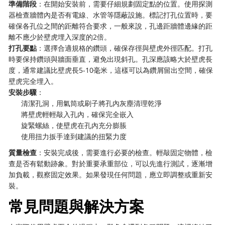
準備階段
：在開始安裝前，需要仔細規劃固定點的位置。使用探測
器檢查牆體內是否有電線、水管等隱蔽設施。標記打孔位置時，要
確保各孔位之間的距離符合要求，一般來說，孔邊距牆體邊緣的距
離不應少於壁虎埋入深度的2倍。
打孔要點
：選擇合適規格的鑽頭，確保存徑與壁虎外徑匹配。打孔
時要保持鑽頭與牆面垂直，避免出現斜孔。孔深應該略大於壁虎長
度，通常建議比壁虎長5-10毫米，這樣可以為鑽屑留出空間，確保
壁虎完全埋入。
安裝步驟
：
清潔孔洞，用氣筒或刷子將孔內灰塵清理乾淨
將壁虎輕輕敲入孔內，確保完全嵌入
旋緊螺絲，使壁虎在孔內充分膨脹
使用扭力扳手達到建議的扭緊力度
質量檢查
：安裝完成後，需要進行必要的檢查。輕敲固定物體，檢
查是否有鬆動跡象。對於重要承重部位，可以先進行測試，逐漸增
加負載，觀察固定效果。如果發現任何問題，應立即調整或重新安
裝。
常見問題與解決方案