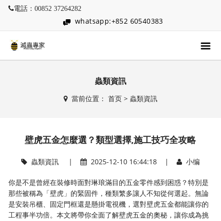
電話：00852 37264282
whatsapp:+852 60540383
蟲類資訊
當前位置：
首页
>
蟲類資訊
壁虎五金怎麼選？類型選擇,施工技巧全攻略
蟲類資訊
|
2025-12-10 16:44:18 |
小编
你是不是曾經在裝修時面對琳琅滿目的五金零件感到困惑？特別是
那些被稱為「壁虎」的緊固件，種類繁多讓人不知從何選起。無論
是安裝吊櫃、固定門框還是懸掛電視機，選對壁虎五金都能讓你的
工程事半功倍。本文將帶你全面了解壁虎五金的奧秘，讓你成為挑