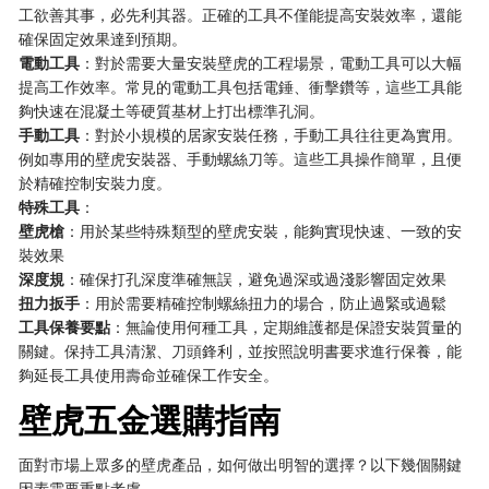
工欲善其事，必先利其器。正確的工具不僅能提高安裝效率，還能
確保固定效果達到預期。
電動工具
：對於需要大量安裝壁虎的工程場景，電動工具可以大幅
提高工作效率。常見的電動工具包括電錘、衝擊鑽等，這些工具能
夠快速在混凝土等硬質基材上打出標準孔洞。
手動工具
：對於小規模的居家安裝任務，手動工具往往更為實用。
例如專用的壁虎安裝器、手動螺絲刀等。這些工具操作簡單，且便
於精確控制安裝力度。
特殊工具
：
壁虎槍
：用於某些特殊類型的壁虎安裝，能夠實現快速、一致的安
裝效果
深度規
：確保打孔深度準確無誤，避免過深或過淺影響固定效果
扭力扳手
：用於需要精確控制螺絲扭力的場合，防止過緊或過鬆
工具保養要點
：無論使用何種工具，定期維護都是保證安裝質量的
關鍵。保持工具清潔、刀頭鋒利，並按照說明書要求進行保養，能
夠延長工具使用壽命並確保工作安全。
壁虎五金選購指南
面對市場上眾多的壁虎產品，如何做出明智的選擇？以下幾個關鍵
因素需要重點考慮。