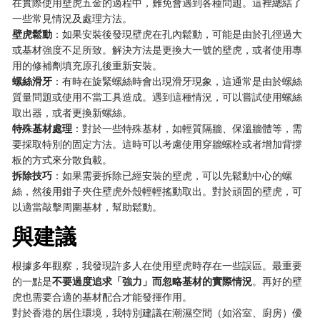
在實際使用壁虎五金的過程中，難免會遇到各種問題。這裡總結了
一些常見情況及處理方法。
壁虎鬆動
：如果安裝後發現壁虎在孔內鬆動，可能是由於孔徑過大
或基材強度不足所致。解決方法是更換大一號的壁虎，或者使用專
用的修補劑填充原孔後重新安裝。
螺絲滑牙
：有時在旋緊螺絲時會出現滑牙現象，這通常是由於螺絲
質量問題或使用不當工具造成。遇到這種情況，可以嘗試使用螺絲
取出器，或者更換新螺絲。
特殊基材處理
：對於一些特殊基材，如輕質隔牆、保溫牆體等，需
要採取特別的固定方法。這時可以考慮使用穿牆螺栓或者增加背撐
板的方式來分散負載。
拆除技巧
：如果需要拆除已經安裝的壁虎，可以先鬆動中心的螺
絲，然後用鉗子夾住壁虎外殼輕輕搖動取出。對於頑固的壁虎，可
以適當敲擊周圍基材，幫助鬆動。
與建議
根據多年觀察，我發現許多人在使用壁虎時存在一些誤區。最重要
的一點是
不要過度追求「強力」而忽略基材的實際情況
。再好的壁
虎也需要合適的基材配合才能發揮作用。
對於香港的居住環境，我特別建議在潮濕空間（如浴室、廚房）優