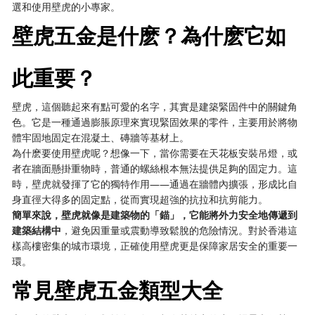
選和使用壁虎的小專家。
壁虎五金是什麽？為什麽它如
此重要？
壁虎，這個聽起來有點可愛的名字，其實是建築緊固件中的關鍵角
色。它是一種通過膨脹原理來實現緊固效果的零件，主要用於將物
體牢固地固定在混凝土、磚牆等基材上。
為什麽要使用壁虎呢？想像一下，當你需要在天花板安裝吊燈，或
者在牆面懸掛重物時，普通的螺絲根本無法提供足夠的固定力。這
時，壁虎就發揮了它的獨特作用——通過在牆體內擴張，形成比自
身直徑大得多的固定點，從而實現超強的抗拉和抗剪能力。
簡單來說，壁虎就像是建築物的「錨」，它能將外力安全地傳遞到
建築結構中
，避免因重量或震動導致鬆脫的危險情況。對於香港這
樣高樓密集的城市環境，正確使用壁虎更是保障家居安全的重要一
環。
常見壁虎五金類型大全