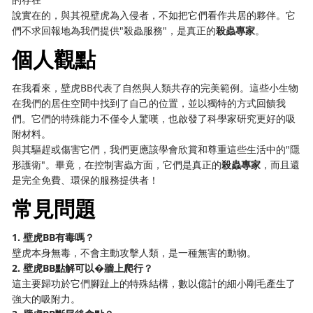
說實在的，與其視壁虎為入侵者，不如把它們看作共居的夥伴。它
們不求回報地為我們提供"殺蟲服務"，是真正的
殺蟲專家
。
個人觀點
在我看來，壁虎BB代表了自然與人類共存的完美範例。這些小生物
在我們的居住空間中找到了自己的位置，並以獨特的方式回饋我
們。它們的特殊能力不僅令人驚嘆，也啟發了科學家研究更好的吸
附材料。
與其驅趕或傷害它們，我們更應該學會欣賞和尊重這些生活中的"隱
形護衛"。畢竟，在控制害蟲方面，它們是真正的
殺蟲專家
，而且還
是完全免費、環保的服務提供者！
常見問題
1. 壁虎BB有毒嗎？
壁虎本身無毒，不會主動攻擊人類，是一種無害的動物。
2. 壁虎BB點解可以�牆上爬行？
這主要歸功於它們腳趾上的特殊結構，數以億計的細小剛毛產生了
強大的吸附力。