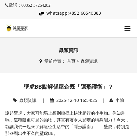
電話：00852 37264282
whatsapp:+852 60540383
蟲類資訊
當前位置：
首页
>
蟲類資訊
壁虎BB點解係屋企既「隱形護衛」？
蟲類資訊
|
2025-12-10 16:54:25 |
小编
說起壁虎，大家可能馬上想到牆壁上快速爬行的小生物。你知道
嗎，這種隨處可見的動物，其實有著令人驚嘆的特殊能力！今天，
就讓我們一起來了解這位生活中的「隱形護衛」——壁虎，特別是
那些剛出生不久的壁虎BB。