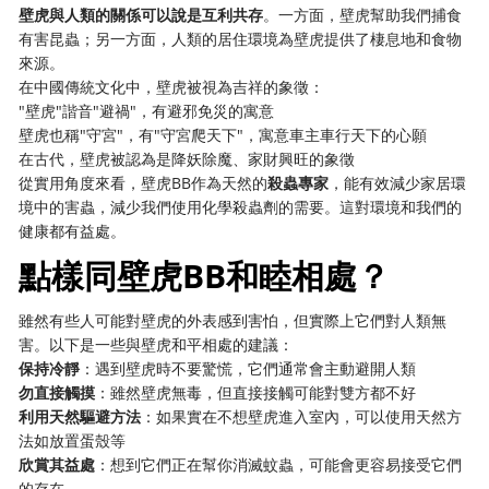
壁虎與人類的關係可以說是互利共存
。一方面，壁虎幫助我們捕食
有害昆蟲；另一方面，人類的居住環境為壁虎提供了棲息地和食物
來源。
在中國傳統文化中，壁虎被視為吉祥的象徵：
"壁虎"諧音"避禍"，有避邪免災的寓意
壁虎也稱"守宮"，有"守宮爬天下"，寓意車主車行天下的心願
在古代，壁虎被認為是降妖除魔、家財興旺的象徵
從實用角度來看，壁虎BB作為天然的
殺蟲專家
，能有效減少家居環
境中的害蟲，減少我們使用化學殺蟲劑的需要。這對環境和我們的
健康都有益處。
點樣同壁虎BB和睦相處？
雖然有些人可能對壁虎的外表感到害怕，但實際上它們對人類無
害。以下是一些與壁虎和平相處的建議：
保持冷靜
：遇到壁虎時不要驚慌，它們通常會主動避開人類
勿直接觸摸
：雖然壁虎無毒，但直接接觸可能對雙方都不好
利用天然驅避方法
：如果實在不想壁虎進入室內，可以使用天然方
法如放置蛋殼等
欣賞其益處
：想到它們正在幫你消滅蚊蟲，可能會更容易接受它們
的存在