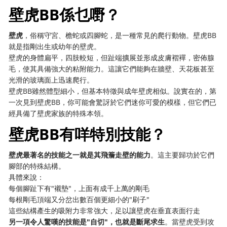
壁虎BB係乜嘢？
壁虎
，俗稱守宮、檐蛇或四腳蛇，是一種常見的爬行動物。壁虎BB
就是指剛出生或幼年的壁虎。
壁虎的身體扁平，四肢較短，但趾端擴展並形成皮膚褶襌，密佈腺
毛，使其具備強大的粘附能力。這讓它們能夠在牆壁、天花板甚至
光滑的玻璃面上迅速爬行。
壁虎BB雖然體型細小，但基本特徵與成年壁虎相似。說實在的，第
一次見到壁虎BB，你可能會驚訝於它們迷你可愛的模樣，但它們已
經具備了壁虎家族的特殊本領。
壁虎BB有咩特別技能？
壁虎最著名的技能之一就是其飛簷走壁的能力
。這主要歸功於它們
腳部的特殊結構。
具體來說：
每個腳趾下有"襯墊"，上面有成千上萬的剛毛
每根剛毛頂端又分岔出數百個更細小的"刷子"
這些結構產生的吸附力非常強大，足以讓壁虎在垂直表面行走
另一項令人驚嘆的技能是"自切"，也就是斷尾求生
。當壁虎受到攻