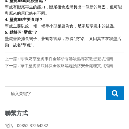
3. 壁虎BB斷尾後會點？
壁虎有斷尾再生的能力，斷尾後會逐漸長出一條新的尾巴，但可能
與原來的尾巴略有不同。
4. 壁虎BB主要食咩？
壁虎主要以蚊、蠅、蛾等小型昆蟲為食，是家居環境中的益蟲。
5. 點解叫"壁虎"？
壁虎善於捕食蝎子、蒼蠅等害蟲，故得"虎"名，又因其常在牆壁活
動，故名"壁虎"。
上一篇 : 珍珠奶茶壁虎事件全解析香港殺蟲專家教您避坑指南
下一篇 : 家中壁虎彻底解决全攻略驅趕預防安全處理實用指南
聯繫方式
電話：00852 37264282