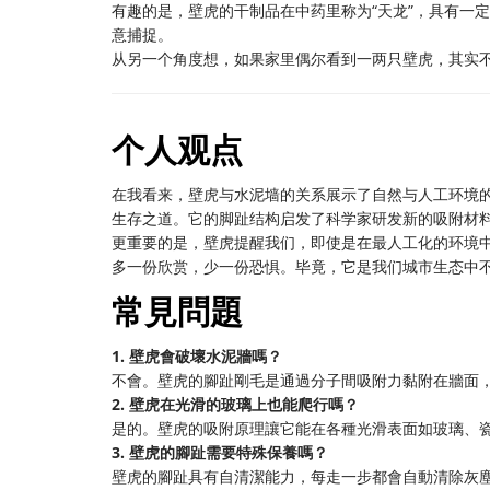
有趣的是，壁虎的干制品在中药里称为“天龙”，具有一
意捕捉。
从另一个角度想，如果家里偶尔看到一两只壁虎，其实不
个人观点
在我看来，壁虎与水泥墙的关系展示了自然与人工环境
生存之道。它的脚趾结构启发了科学家研发新的吸附材
更重要的是，壁虎提醒我们，即使是在最人工化的环境
多一份欣赏，少一份恐惧。毕竟，它是我们城市生态中
常見問題
1. 壁虎會破壞水泥牆嗎？
不會。壁虎的腳趾剛毛是通過分子間吸附力黏附在牆面
2. 壁虎在光滑的玻璃上也能爬行嗎？
是的。壁虎的吸附原理讓它能在各種光滑表面如玻璃、
3. 壁虎的腳趾需要特殊保養嗎？
壁虎的腳趾具有自清潔能力，每走一步都會自動清除灰