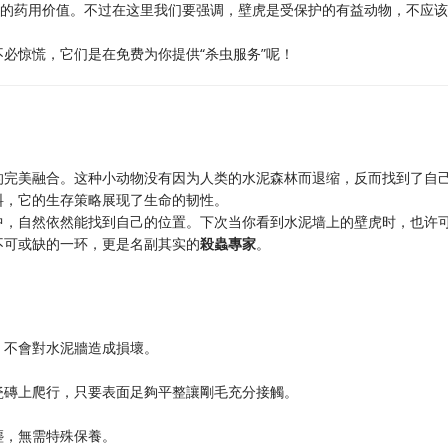
定的药用价值。不过在这里我们要强调，壁虎是受保护的有益动物，不应
必惊慌，它们是在免费为你提供“杀虫服务”呢！
的完美融合。这种小动物没有因为人类的水泥森林而退缩，反而找到了自
料，它的生存策略展现了生命的韧性。
中，自然依然能找到自己的位置。下次当你看到水泥墙上的壁虎时，也许
不可或缺的一环，更是名副其实的
殺蟲專家
。
，不會對水泥牆造成損壞。
瓷磚上爬行，只要表面足夠平整讓剛毛充分接觸。
塵，無需特殊保養。