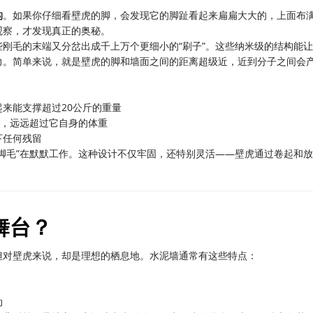
构
。如果你仔细看壁虎的脚，会发现它的脚趾看起来扁扁大大的，上面布
观察，才发现真正的奥秘。
刚毛的末端又分岔出成千上万个更细小的“刷子”。这些纳米级的结构能
力。简单来说，就是壁虎的脚和墙面之间的距离超级近，近到分子之间会
来能支撑超过20公斤的重量
物，远远超过它自身的体重
下任何残留
脚毛”在默默工作。这种设计不仅牢固，还特别灵活——壁虎通过卷起和
舞台？
但对壁虎来说，却是理想的栖息地。水泥墙通常有这些特点：
动