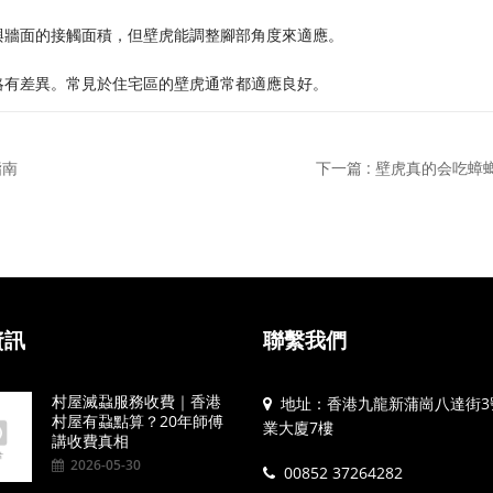
與牆面的接觸面積，但壁虎能調整腳部角度來適應。
略有差異。常見於住宅區的壁虎通常都適應良好。
指南
下一篇 : 壁虎真的会吃蟑
資訊
聯繫我們
村屋滅蝨服務收費｜香港
地址：香港九龍新蒲崗八達街3
村屋有蝨點算？20年師傅
業大廈7樓
講收費真相
2026-05-30
00852 37264282