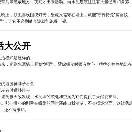
柜背后等隐蔽地方，夜间才出来活动。而水泥建筑往往有大量缝隙和角落
晚上，蚊虫喜欢围绕灯光，壁虎只需守在墙上，就能“守株待兔”捕食蚊、
厅”，让它不必到处奔波就能饱餐一顿。
活大公开
生活模式是这样的：
来，爬到水泥墙上开始“巡逻”。壁虎捕食时很有耐心，往往会静静地趴
。
快的速度伸脖子吞食
尺左右时猛扑过去
，避免被天敌发现。水泥墙的裂缝和空洞为它们提供了天然庇护所。
迹。那些微小的刚毛在吸附的同时还能自我清洁，不会损坏墙面。这让我
虫，还不搞破坏。