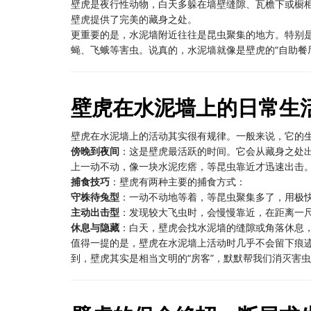
壁虎是夜行性动物，白天多躲在墙壁缝隙、瓦檐下或橱
壁虎提供了完美的藏身之处。
更重要的是，水泥墙附近往往是昆虫聚集的地方。特别是
蝇、飞蛾等害虫。说真的，水泥墙就像是壁虎的“自助餐
壁虎在水泥墙上的日常生
壁虎在水泥墙上的活动其实很有规律。一般来说，它的
傍晚到夜间
：这是壁虎最活跃的时间。它会从藏身之处出
上一动不动，像一块水泥疙瘩，等昆虫靠近才迅速出击
捕食技巧
：壁虎有两种主要的捕食方式：
守株待兔型
：一动不动地等着，等昆虫聚集多了，用极
主动出击型
：发现较大飞虫时，会慢慢靠近，在距离一
休息与隐藏
：白天，壁虎会找水泥墙的缝隙或角落休息
值得一提的是，壁虎在水泥墙上活动时几乎不会留下痕
到，壁虎其实是相当文明的“房客”，默默帮我们消灭害