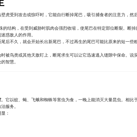
生
当壁虎受到攻击或惊吓时，它能自行断掉尾巴，吸引捕食者的注意力，然
有特殊的结构，在受到威胁时肌肉会强烈收缩，使尾巴在特定部位断裂。断掉
到迷惑敌人的作用。
断尾后不久，就会开始长出新尾巴，不过再生的尾巴可能比原来的短一些
动时被鸟类或其他天敌盯上，断尾求生可以让它迅速逃入缝隙中保命。说
论的智慧。
家
。它以蚊、蝇、飞蛾和蜘蛛等害虫为食，一晚上能消灭大量昆虫。相比
防治服务。
明显：