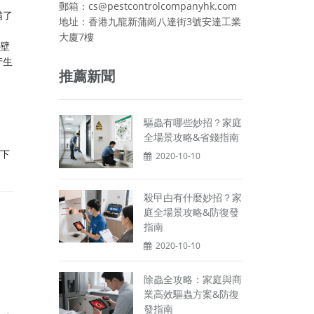
郵箱：cs@pestcontrolcompanyhk.com
满了
地址：香港九龍新蒲崗八達街3號安達工業
大廈7樓
让壁
产生
推薦新聞
驅蟲有哪些妙招？家庭
全場景攻略&省錢指南
放下
2020-10-10
殺曱甴有什麼妙招？家
庭全場景攻略&防復發
指南
2020-10-10
除蟲全攻略：家庭與商
業高效驅蟲方案&防復
發指南