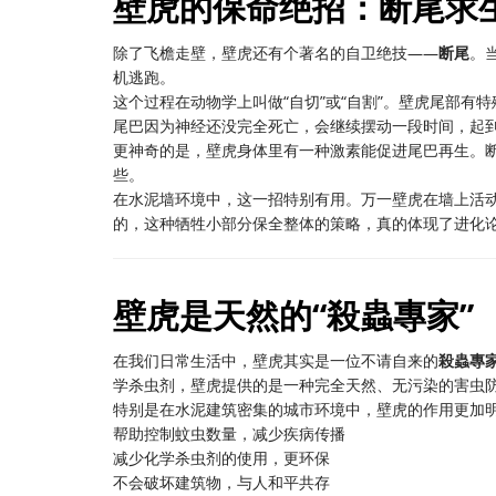
壁虎的保命绝招：断尾求
除了飞檐走壁，壁虎还有个著名的自卫绝技——
断尾
。
机逃跑。
这个过程在动物学上叫做“自切”或“自割”。壁虎尾部
尾巴因为神经还没完全死亡，会继续摆动一段时间，起
更神奇的是，壁虎身体里有一种激素能促进尾巴再生。
些。
在水泥墙环境中，这一招特别有用。万一壁虎在墙上活
的，这种牺牲小部分保全整体的策略，真的体现了进化
壁虎是天然的“殺蟲專家”
在我们日常生活中，壁虎其实是一位不请自来的
殺蟲專
学杀虫剂，壁虎提供的是一种完全天然、无污染的害虫
特别是在水泥建筑密集的城市环境中，壁虎的作用更加
帮助控制蚊虫数量，减少疾病传播
减少化学杀虫剂的使用，更环保
不会破坏建筑物，与人和平共存