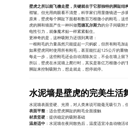
壁虎之所以能飞檐走壁，关键就在于它那独特的脚趾结
褶皱。但光用肉眼看不清楚，科学家们用显微镜进一步
原来，壁虎每个脚趾下面都有数百万根微小的刚毛，这些
虎的脚和墙面产生一种叫做
范德瓦尔斯力
的分子间吸附
电性引力，就像魔术贴一样紧紧黏住。
更神奇的是，这种吸附力还强到离谱：
一根刚毛的力量虽然只能提起一只蚂蚁，但所有刚毛加起
如果壁虎同时使用所有刚毛，甚至能扛起125公斤的重
每走一步，这些刚毛还会自动清除灰尘，不会在墙上留
所以，壁虎在水泥墙上爬行时，其实是靠亿万根微小的“
脚趾来控制吸附力，想走就走，想停就停。
水泥墙是壁虎的完美生活
水泥墙表面坚硬、光滑，对人类来说可能毫无吸引力，
表面平整
：适合壁虎脚趾的刚毛全面接触
材质坚硬
：提供稳定的吸附基础
温差适中
：水泥墙在夜间散热后，温度适宜冷血动物活