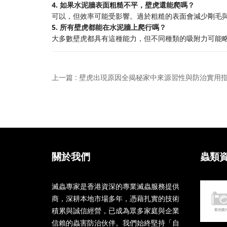
4. 如果水泥牆表面粗糙不平，壁虎還能爬嗎？
可以，但效率可能受影響。過於粗糙的表面會減少剛毛
5. 所有壁虎都能在水泥牆上爬行嗎？
大多數壁虎都具有這種能力，但不同種類的吸附力可能
上一篇 : 壁虎出現原因全揭秘家中來源習性與防治實用
關於我們
蟲類
滅蟲專家是香港資深的專業滅蟲服務提供
商，深耕本地市場多年，憑藉扎實的技術
積累與誠信經營，已成為眾多家庭與企業
信賴的蟲害防治伙伴。我們始終堅持「自