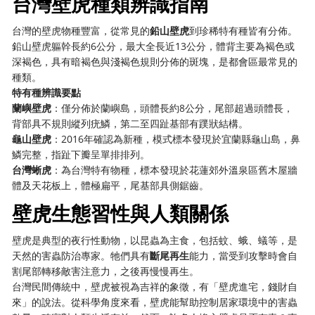
台灣壁虎種類辨識指南
台灣的壁虎物種豐富，從常見的
鉛山壁虎
到珍稀特有種皆有分佈。
鉛山壁虎軀幹長約6公分，最大全長近13公分，體背主要為褐色或
深褐色，具有暗褐色與淺褐色規則分佈的斑塊，是都會區最常見的
種類。
特有種辨識要點
蘭嶼壁虎
：僅分佈於蘭嶼島，頭體長約8公分，尾部超過頭體長，
背部具不規則縱列疣鱗，第二至四趾基部有蹼狀結構。
龜山壁虎
：2016年確認為新種，模式標本發現於宜蘭縣龜山島，鼻
鱗完整，指趾下瓣呈單排排列。
台灣蜥虎
：為台灣特有物種，標本發現於花蓮郊外溫泉區舊木屋牆
體及天花板上，體極扁平，尾基部具側鋸齒。
壁虎生態習性與人類關係
壁虎是典型的夜行性動物，以昆蟲為主食，包括蚊、蛾、蟻等，是
天然的害蟲防治專家。牠們具有
斷尾再生
能力，當受到攻擊時會自
割尾部轉移敵害注意力，之後再慢慢再生。
台灣民間傳統中，壁虎被視為吉祥的象徵，有「壁虎進宅，錢財自
來」的說法。從科學角度來看，壁虎能幫助控制居家環境中的害蟲