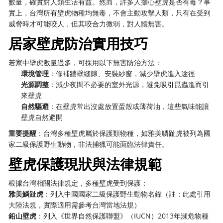
數量，確實對人類生活有益。然而，許多人擔心壁虎是否有毒？事
實上，台灣所有壁虎物種均無毒，不會主動攻擊人類，只有在受到
威脅時才可能咬人，但其咬合力微弱，對人體無害。
居家壁虎防治實用技巧
若家中壁虎數量過多，可採用以下無害防治方法：
環境管理
：修補牆壁縫隙、安裝紗窗，減少壁虎進入途徑
光源調整
：減少夜間不必要的室外光源，避免吸引昆蟲進而引
來壁虎
自然驅避
：在壁虎常出沒處放置蛋殼或薄荷油，這些氣味能讓
壁虎自然避開
重要提醒
：台灣多種壁虎屬於保護類物種，如雅美鱗趾虎被列為國
家二級保護野生動物，非法捕獵可能面臨法律責任。
壁虎保護現狀與法律規範
根據台灣相關法律規定，多種壁虎受到保護：
雅美鱗趾虎
：列入中國國家二級保護野生動物名錄（註：此處引用
大陸法規，實際適用需參考台灣當地法規）
鉛山壁虎
：列入《世界自然保護聯盟》（IUCN）2013年瀕危物種