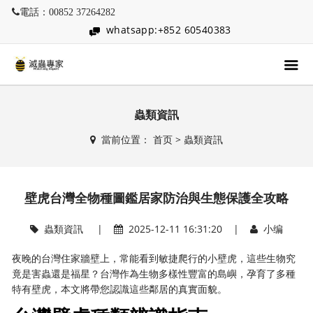
電話：00852 37264282
whatsapp:+852 60540383
蟲類資訊
當前位置：
首页
>
蟲類資訊
壁虎台灣全物種圖鑑居家防治與生態保護全攻略
蟲類資訊
|
2025-12-11 16:31:20 |
小编
夜晚的台灣住家牆壁上，常能看到敏捷爬行的小壁虎，這些生物究
竟是害蟲還是福星？台灣作為生物多樣性豐富的島嶼，孕育了多種
特有壁虎，本文將帶您認識這些鄰居的真實面貌。