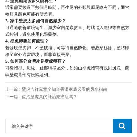
2. 壁虎斷尾後多久能再生？
通常需要數週至數個月時間，再生尾的外觀與原尾略有不同，通常
較短且顏色可能有所差異。
3. 家中壁虎太多如何自然減少？
可通過改善環境衛生、減少室內昆蟲數量、封堵進入途徑等自然方
式控制，避免使用化學藥劑。
4. 壁虎卵要如何處理？
若發現壁虎卵，不應破壞，可等待自然孵化。若必須移除，應將卵
移至室外適當環境，而非直接丟棄。
5. 如何區分台灣常見壁虎種類？
可從體型、斑紋、趾部特徵區分，如鉛山壁虎體背有規則斑塊，蘭
嶼壁虎背部有疣鱗縱列。
上一篇 : 壁虎吉祥寓意全知道香港家庭必看的风水指南
下一篇 : 佐治壁虎真的能治療癌症嗎？