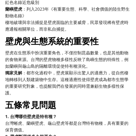
紅色名錄近危級別
蘭嶼壁虎
：列入2023年《有重要生態、科學、社會價值的陸生野生
動物名錄》
棲地破壞與非法捕捉是壁虎面臨的主要威脅，民眾發現稀有壁虎時
應通報相關單位，而非私自捕捉。
壁虎與生態系統的重要性
壁虎在生態系中扮演重要角色，不僅控制昆蟲數量，也是其他動物
的食物來源。台灣的壁虎物種多樣性反映了島嶼生態的特殊性，例
如蘭嶼與龜山島的隔離環境促使特有種演化。
獨家見解
：都市化過程中，壁虎展顯示出驚人的適應力，從自然棲
地轉移到人類建築物中生存。這種適應性使得壁虎成為都市生態學
的重要研究對象，也提醒我們在發展的同時需兼顧生物多樣性保
護。
五條常見問題
1. 台灣哪些壁虎是特有種？
台灣蜥虎、蘭嶼壁虎、龜山壁虎等都是台灣特有物種，具有重要的
保育價值。