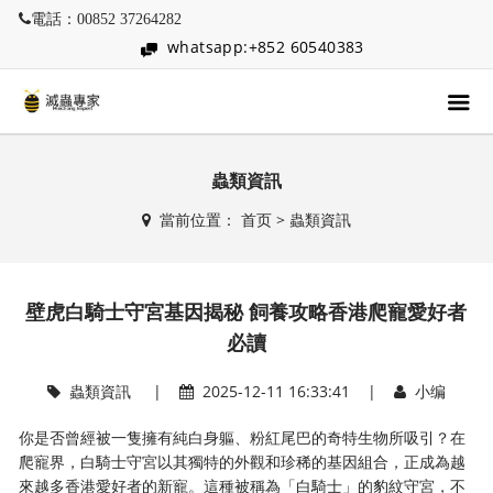
電話：00852 37264282
whatsapp:+852 60540383
蟲類資訊
當前位置：
首页
>
蟲類資訊
壁虎白騎士守宮基因揭秘 飼養攻略香港爬寵愛好者
必讀
蟲類資訊
|
2025-12-11 16:33:41 |
小编
你是否曾經被一隻擁有純白身軀、粉紅尾巴的奇特生物所吸引？在
爬寵界，白騎士守宮以其獨特的外觀和珍稀的基因組合，正成為越
來越多香港愛好者的新寵。這種被稱為「白騎士」的豹紋守宮，不