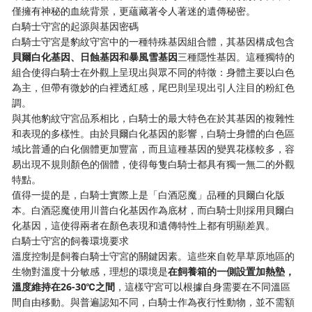
僅擁有神秘的血統背景，更蘊藏著令人著迷的遺傳秘密。
白騎士守宮的起源與基因密碼
白騎士守宮是豹紋守宮中的一種特殊基因組合體，其基因構成包含
貝爾白化基因、日蝕基因和暴風雪基因
三種隱性基因。這種獨特的
組合使得白騎士在外觀上呈現出與眾不同的特徵：身體主要以白色
為主，但帶有微妙的白裡透紅感，尾巴則呈現出引人注目的粉紅色
調。
與其他豹紋守宮品系相比，白騎士的最大特色在於其基因的複雜性
和表現的多樣性。由於貝爾白化基因的影響，白騎士身體的白色區
域比普通的白化個體更加豐富，而且這種基因的變異花樣較多，容
易出現不規則顏色的個體，使得每隻白騎士都具有獨一無二的外觀
特點。
值得一提的是，白騎士實際上是「白酒惡魔」品種的貝爾白化版
本。白酒惡魔使用川普白化基因作為底材，而白騎士則採用貝爾白
化基因，這使得兩者在顏色表現和遺傳特性上都有明顯差異。
白騎士守宮的飼養環境要求
溫度控制是飼養白騎士守宮的關鍵因素。這些來自乾旱草原地區的
生物對溫度十分敏感，理想的環境是
在飼養箱的一側設置加熱墊，
溫度維持在26-30℃之間
，這樣守宮可以根據自身需要在不同溫區
間自由移動。與普遍認知不同，白騎士作為夜行性動物，並不需額