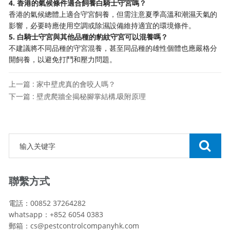
4. 香港的氣候條件適合飼養白騎士守宮嗎？
香港的氣候總體上適合守宮飼養，但需注意夏季高溫和潮濕天氣的
影響，必要時應使用空調或除濕設備維持適宜的環境條件。
5. 白騎士守宮與其他品種的豹紋守宮可以混養嗎？
不建議將不同品種的守宮混養，甚至同品種的雄性個體也應嚴格分
開飼養，以避免打鬥和壓力問題。
上一篇 : 家中壁虎真的會咬人嗎？
下一篇 : 壁虎爬牆全揭秘腳掌結構,吸附原理
聯繫方式
電話：00852 37264282
whatsapp：+852 6054 0383
郵箱：cs@pestcontrolcompanyhk.com