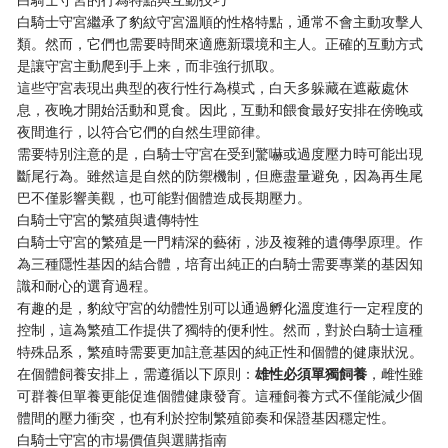
白騎士守宮繼承了豹紋守宮溫順的性格特點，通常不會主動攻擊人
類。然而，它們也需要時間來適應新環境和主人。正確的互動方式
是讓守宮主動爬到手上来，而非強行抓取。
這些守宮表現出典型的夜行性行為模式，白天多躲藏在遮蔽處休
息，夜晚才開始活動和覓食。因此，互動和餵食最好安排在傍晚或
夜間進行，以符合它們的自然生理節律。
需要特別注意的是，白騎士守宮在受到驚嚇或過度壓力時可能出現
斷尾行為。雖然這是自然的防禦機制，但應盡量避免，因為再生尾
巴不僅影響美觀，也可能對個體造成長期壓力。
白騎士守宮的繁殖與遺傳特性
白騎士守宮的繁殖是一門精深的藝術，涉及複雜的遺傳學原理。作
為三種隱性基因的結合體，培育出純正的白騎士需要專業的基因知
識和耐心的選育過程。
有趣的是，豹紋守宮的幼體性別可以通過孵化溫度進行一定程度的
控制，這為繁殖工作提供了獨特的便利性。然而，對於白騎士這種
特殊品系，繁殖時需要更加註意基因的純正性和個體的健康狀況。
在個體飼養安排上，需遵循以下原則：
雄性必須單獨飼養
，雌性雖
可群養但單養更能促進個體健康發育。這種飼養方式不僅能減少個
體間的壓力衝突，也有利於控制繁殖節奏和保證基因穩定性。
白騎士守宮的市場價值與選購指南