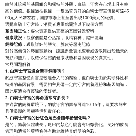
由於其珍稀的基因組合和獨特的外觀，白騎士守宮在市場上具有較
高的價值。根據過往數據，一隻品質良好的白騎士守宮價格可達45
00元人民幣左右，國際市場上甚至曾出現1000美元的報價。
選購白騎士守宮時，消費者應重點關注以下幾個方面：
基因純正性
：要求賣家提供完整的基因背景資料
健康狀況
：觀察個體是否活躍，眼睛有神，尾部飽滿
飼養記錄
：獲取詳細的餵食、脫皮等歷史記錄
對於高價值的爬寵類動物，建議盡量實地查看或索取剛出殼幾天的
視頻和照片，以確保個體的健康狀態和基因表現的真實性。
常見問題解答
1. 白騎士守宮適合新手飼養嗎？
豹紋守宮整體而言是較適合入門的爬寵，但白騎士由於其珍稀性和
特殊的基因背景，需要飼主具備一定的守宮飼養經驗和基因知識，
因此更適合有經驗的愛好者。
2. 白騎士守宮的壽命通常有多長？
在適當的飼養環境下，豹紋守宮的壽命可達10-15年，這要求飼主
具備長期的照顧準備和責任心。
3. 白騎士守宮的粉紅色尾巴會隨年齡變化嗎？
是的，隨著個體成長，尾巴的顏色可能會有細微變化。良好的飲食
管理和適當的環境條件有助於維持其鮮明的色彩。