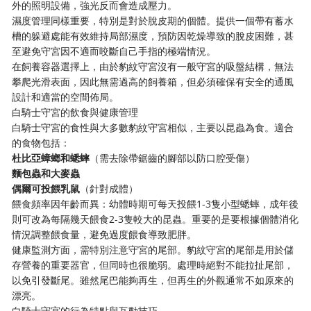
外的照明設備，強光反而會造成壓力。
濕度管理同樣重要，特別是對於脫皮期的個體。提供一個帶有蓄水
槽的躲避處能有效維持局部濕度，預防因乾燥導致的脫皮困難，甚
至避免守宮因不適而咬斷自己手指的極端情況。
在飼養容器選擇上，由於豹紋守宮沒有一般守宮的吸盤結構，無法
攀爬光滑表面，因此無需過高的飼養箱，但必須確保有安全的通風
設計和適當的空間佈局。
白騎士守宮的飲食與健康管理
白騎士守宮的食性與大多數豹紋守宮相似，主要以昆蟲為食。適合
的食物包括：
杜比亞蟑螂和蟋蟀
（需去除帶鋸齒的腳部以防口腔受傷）
麵包蟲和大麥蟲
偶爾可投餵乳鼠
（針對成體）
餵食頻率因年齡而異：幼體時期可每天投餵1-3隻小型蟋蟀，成年後
則可改為每隔幾天餵食2-3隻較大的昆蟲。重要的是要根據個體消化
情況調整餵食量，避免過度餵食導致肥胖。
健康監測方面，需特別注意守宮的尾部。豹紋守宮的尾部是用於儲
存營養的重要器官，但同時也很脆弱。處理時絕對不能拉扯尾部，
以免引發斷尾。雖然尾巴能夠再生，但再生的外觀通常不如原來的
漂亮。
白騎士守宮的行為特點與互動技巧