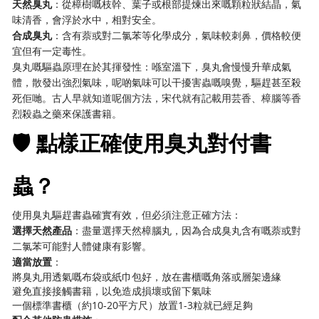
天然臭丸
：從樟樹嘅枝幹、葉子或根部提煉出來嘅顆粒狀結晶，氣
味清香，會浮於水中，相對安全。
合成臭丸
：含有萘或對二氯苯等化學成分，氣味較刺鼻，價格較便
宜但有一定毒性。
臭丸嘅驅蟲原理在於其揮發性：喺室溫下，臭丸會慢慢升華成氣
體，散發出強烈氣味，呢啲氣味可以干擾害蟲嘅嗅覺，驅趕甚至殺
死佢哋。古人早就知道呢個方法，宋代就有記載用芸香、樟腦等香
烈殺蟲之藥來保護書籍。
🛡️ 點樣正確使用臭丸對付書
蟲？
使用臭丸驅趕書蟲確實有效，但必須注意正確方法：
選擇天然產品
：盡量選擇天然樟腦丸，因為合成臭丸含有嘅萘或對
二氯苯可能對人體健康有影響。
適當放置
：
將臭丸用透氣嘅布袋或紙巾包好，放在書櫃嘅角落或層架邊緣
避免直接接觸書籍，以免造成損壞或留下氣味
一個標準書櫃（約10-20平方尺）放置1-3粒就已經足夠