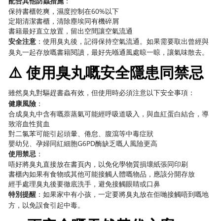
配合其他防蟲措施
：
保持書櫃乾爽，濕度控制在60%以下
定期清潔書櫃，清除塵埃同有機碎屑
書籍最好直立放置，留出空間讓空氣流通
安全注意
：使用臭丸後，記得保持空氣流通。如果需要取出曾經與
臭丸一起存放嘅書籍閱讀，最好先喺通風處晾一晾，讓氣味散去。
⚠️ 使用臭丸嘅安全隱患同禁忌
雖然臭丸對驅趕書蟲有效，但使用時必須注意以下安全事項：
健康風險
：
合成臭丸中含有嘅萘蒸氣可能經呼吸道吸入，與血紅蛋白結合，導
致溶血性貧血
對二氯苯可能引起頭暈、倦怠、腹瀉等中毒症狀
嬰幼兒、孕婦同紅細胞G6PD酶缺乏嘅人風險更高
使用禁忌
：
唔好將臭丸直接放在書頁內，以免化學物質損壞紙張同印刷
書櫃內如果有食物或其他可能接觸人體嘅物品，應該分開存放
經手處理臭丸後要徹底洗手，避免接觸眼睛或口鼻
特別提醒
：如果家中有小孩，一定要將臭丸放在佢哋接觸唔到嘅地
方，以免誤食引起中毒。