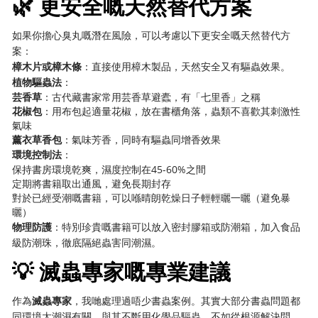
🌿 更安全嘅天然替代方案
如果你擔心臭丸嘅潛在風險，可以考慮以下更安全嘅天然替代方
案：
樟木片或樟木條
：直接使用樟木製品，天然安全又有驅蟲效果。
植物驅蟲法
：
芸香草
：古代藏書家常用芸香草避蠹，有「七里香」之稱
花椒包
：用布包起適量花椒，放在書櫃角落，蟲類不喜歡其刺激性
氣味
薰衣草香包
：氣味芳香，同時有驅蟲同增香效果
環境控制法
：
保持書房環境乾爽，濕度控制在45-60%之間
定期將書籍取出通風，避免長期封存
對於已經受潮嘅書籍，可以喺晴朗乾燥日子輕輕曬一曬（避免暴
曬）
物理防護
：特別珍貴嘅書籍可以放入密封膠箱或防潮箱，加入食品
級防潮珠，徹底隔絕蟲害同潮濕。
💡 滅蟲專家嘅專業建議
作為
滅蟲專家
，我哋處理過唔少書蟲案例。其實大部分書蟲問題都
同環境太潮濕有關。與其不斷用化學品驅蟲，不如從根源解決問