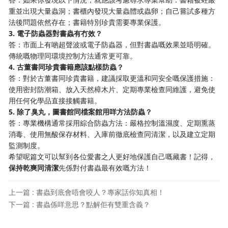
重並出現大量蟲洞；書櫃內發現大量蟲體或蟲卵；自己嘗試多種方
法後問題依然存在；書籍特別珍貴需要專業保護。
3. 電子防蟲器對書蟲有冇效？
答：市面上有啲超聲波或電子防蟲器，但對書蟲嘅效果並唔明確。
傳統嘅物理同環境控制方法通常更可靠。
4. 古董書同珍貴書籍應該點樣防蟲？
答：對於古董書同珍貴書籍，建議採取更溫和同安全嘅保護措施：
使用密封防潮箱、放入天然樟木片、定期專業檢查同維護，避免使
用任何化學品直接接觸書籍。
5. 除了臭丸，圖書館同檔案館用咩方法防蟲？
答：專業機構通常採用綜合防蟲方法：嚴格控制溫濕度、定期熏蒸
消毒、使用無酸保存材料、入庫前徹底檢查同清潔，以及建立定期
監測制度。
希望呢篇文可以幫到各位愛書之人更好地保護自己嘅藏書！記得，
保持乾爽同清潔
先係對付書蟲最有效嘅方法！
上一篇 : 書蟲到底會唔會咬人？專家話你知真相！
下一篇 : 書蟲係咩意思？點解佢有雙重含義？