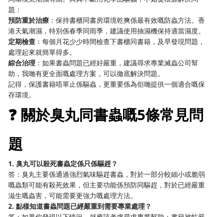
題：
預防重於治療
：保持書櫃同書房環境乾爽係最有效嘅防蟲方法。香
港天氣潮濕，特別係春季同雨季，建議使用抽濕機保持適當濕度。
定期檢查
：每個月花少少時間檢查下書櫃同書籍，及早發現問題，
處理起來就簡單得多。
綜合治理
：如果書蟲問題已經好嚴重，建議尋求專業滅蟲公司幫
助，我哋有更全面嘅處理方案，可以徹底解決問題。
記得，保護書籍唔單止係驅蟲，更重要係為佢哋提供一個適合嘅保
存環境。
❓ 關於臭丸同書蟲嘅5條常見問
題
1. 臭丸可以殺死書蟲定係只係驅趕？
答：臭丸主要係通過強烈氣味驅趕書蟲，對於一部分較細小或脆弱
嘅蟲類可能有殺死效果，但主要功能係預防同驅趕，對於已經嚴重
滋生嘅蟲害，可能需要更強力嘅處理方法。
2. 點樣知道書蟲問題已經嚴重到需要專業處理？
答：如果你發現以下情況，就應該考慮尋求專業幫助：書籍被蛀嚴