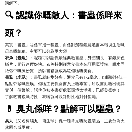
講解下。
🔍 認識你嘅敵人：書蟲係咩來
頭？
其實「書蟲」唔係單指一種蟲，而係對幾種鍾意喺書本環境生活嘅
昆蟲嘅統稱。主要可以分為兩大類：
衣魚（蠹魚）
：呢種可以話係最經典嘅書蟲，身體細長，有銀灰色
鱗片，爬行速度好快。衣魚特別鍾意食書本裝訂用嘅漿糊、膠水同
紙張中嘅澱粉質，所以書籍就成為咗佢哋嘅美食。
書虱（米虱）
：書虱就細隻好多，通常只有1-2毫米，肉眼睇好似一
點點郁緊嘅塵埃。佢哋主要係食書頁上嘅霉菌，所以書虱嘅出現其
實係一個警號，話俾你知本書所處嘅環境太潮濕，已經發霉喇！
了解咗書蟲嘅特性，我哋就可以針對性地對付佢哋。
💊 臭丸係咩？點解可以驅蟲？
臭丸
（又名樟腦丸、衛生球）係一種常見嘅防蟲製品，主要分為天
然同合成兩種：