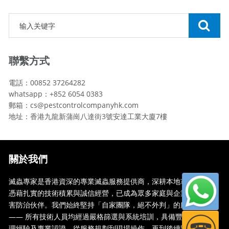
聯繫方式
電話：00852 37264282
whatsapp：+852 6054 0383
郵箱：cs@pestcontrolcompanyhk.com
地址：香港九龍新蒲崗八達街3號安達工業大廈7樓
關於我們
滅蟲專家是香港資深的專業滅蟲服務提供商，深耕本地市場多年，
憑藉扎實的技術積累與誠信經營，已成為眾多家庭與企業信賴的蟲
害防治伙伴。我們始終堅持「自家團隊，絕不外判」的服務承諾
—— 所有技術人員均經過嚴格篩選與系統培訓，具備豐富的現場處
理經驗及專業認證。從服務規劃到現場操作，再到後續跟蹤，全...