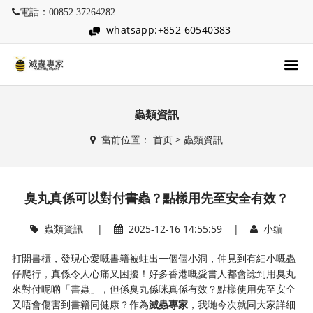
電話：00852 37264282
whatsapp:+852 60540383
蟲類資訊
當前位置：
首页
>
蟲類資訊
臭丸真係可以對付書蟲？點樣用先至安全有效？
蟲類資訊
|
2025-12-16 14:55:59 |
小编
打開書櫃，發現心愛嘅書籍被蛀出一個個小洞，仲見到有細小嘅蟲
仔爬行，真係令人心痛又困擾！好多香港嘅愛書人都會諗到用臭丸
來對付呢啲「書蟲」，但係臭丸係咪真係有效？點樣使用先至安全
又唔會傷害到書籍同健康？作為
滅蟲專家
，我哋今次就同大家詳細