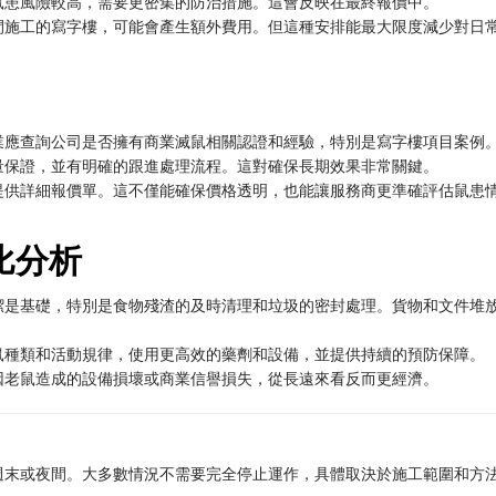
鼠患風險較高，需要更密集的防治措施。這會反映在最終報價中。
間施工的寫字樓，可能會產生額外費用。但這種安排能最大限度減少對日
業應查詢公司是否擁有商業滅鼠相關認證和經驗，特別是寫字樓項目案例
量保證，並有明確的跟進處理流程。這對確保長期效果非常關鍵。
提供詳細報價單。這不僅能確保價格透明，也能讓服務商更準確評估鼠患
比分析
潔是基礎，特別是食物殘渣的及時清理和垃圾的密封處理。貨物和文件堆
鼠種類和活動規律，使用更高效的藥劑和設備，並提供持續的預防保障。
因老鼠造成的設備損壞或商業信譽損失，從長遠來看反而更經濟。
週末或夜間。大多數情況不需要完全停止運作，具體取決於施工範圍和方