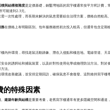
面積與結構複雜度
是定價基礎，銅鑿灣地區的寫字樓通常按平方呎計費，
可能達到2.3元。
只需一次性處理，而長期未解決的鼠患需要綜合治理方案，價格自然較高
服務
在價格上有明顯區別。包年服務雖然初次投入較高，但通常包含定期
字樓內外環境，尋找老鼠活動跡象、潛在入侵點和棲息地。電線管道、天
置安全的誘餌站和捕鼠裝置，以及針對性使用化學或物理防治方法。對於
保方法。
供環境改善建議，並安排定期回訪，確保鼠患不會復發。這對維持寫字樓
費的特殊因素
價。
建築年齡與結構
是重要考量，老舊寫字樓通常有更多隱藏空間和通道