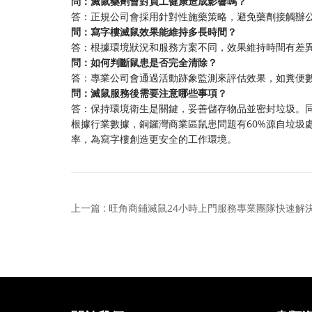
問：滅鼠藥劑會對員工健康造成影響嗎？
答：正規公司會採用針對性施藥策略，避免藥劑接觸辦
問：寫字樓滅鼠效果能維持多長時間？
答：根據環境狀況和服務方案不同，效果維持時間有差異
問：如何判斷鼠患是否完全清除？
答：專業公司會通過活動跡象監測來評估效果，如糞便
問：滅鼠服務後需要注意哪些事項？
答：保持環境衛生是關鍵，妥善儲存物品並密封垃圾。
根據行業數據，銅鑼灣商業區鼠患問題有60%源自垃圾
率，為寫字樓創造更安全的工作環境。
上一篇 : 旺角商鋪滅鼠24小時上門服務專業團隊快速解