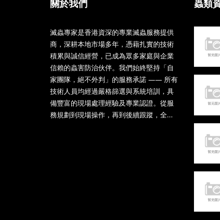
關於我們
蟲類
滅蟲專家是香港資深的專業滅蟲服務提供
商，深耕本地市場多年，憑藉扎實的技術
積累與誠信經營，已成為眾多家庭與企業
信賴的蟲害防治伙伴。我們始終堅持「自
家團隊，絕不外判」的服務承諾 —— 所有
技術人員均經過嚴格篩選與系統培訓，具
備豐富的現場處理經驗及專業認證。從服
務規劃到現場操作，再到後續跟蹤，全...