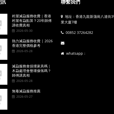
資訊
聯繫我們
村屋滅蝨服務收費｜香港
地址：香港九龍新蒲崗八達街3
村屋有蝨點算？20年師傅
業大廈7樓
講收費真相
2026-05-30
00852 37264282
熱力滅蝨服務收費 | 2026
香港完整價格參考
2026-05-28
whatsapp：
滅蝨服務會損壞家具嗎｜
木蝨處理會整壞傢俬嗎？
師傅講真相
2026-05-28
無毒滅蝨服務推薦
2026-05-27