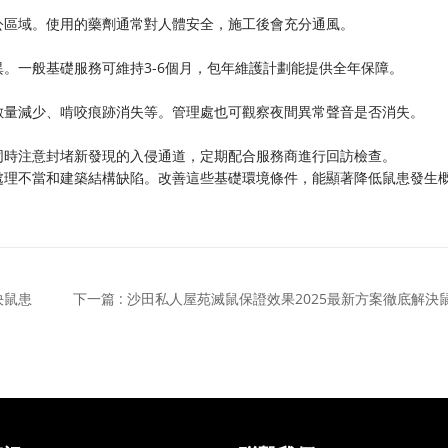
公區域。使用的藥劑通常對人體安全，施工後會充分通風。
。一般基礎服務可維持3-6個月，包年維護計劃能提供全年保障。
數量減少、啃咬痕跡消失等。管理處也可觀察夜間異常聲音是否消失。
同時注意封堵新發現的入侵通道，定期配合服務商進行回訪檢查。
處理不當和建築結構缺陷。改善這些基礎環境條件，能顯著降低鼠患發生
決鼠患
下一篇 : 沙田私人屋苑滅鼠保證效果2025最新方案徹底解決