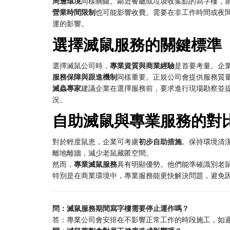
周邊環境
同樣關鍵。鄰近餐廳或垃圾收集點的寫字樓，
營業時間限制
也可能影響收費。需要在非工作時間或夜
運的影響。
選擇滅鼠服務的關鍵標準
選擇滅鼠公司時，
專業資質與商業經驗
是首要考量。企
服務保障與跟進機制
同樣重要。正規公司會提供服務質
滅蟲專家
建議企業在選擇服務前，要求進行現場勘察並
況。
自助滅鼠與專業服務的對
對於輕度鼠患，企業可考慮
初步自助措施
。保持環境清
離地離牆，減少老鼠藏匿空間。
然而，
專業滅鼠服務
具有明顯優勢。他們能準確識別老
特別是在商業環境中，專業服務能更快解決問題，避免
問：滅鼠服務期間寫字樓需要停止運作嗎？
答：專業公司會安排在不影響正常工作的時段施工，如