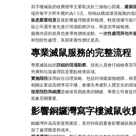
寫字樓滅鼠的收費標準主要取決於三個核心因素。
建築
場所每平方呎年費約為1.5元，特殊結構或環境複雜的場所
鼠患嚴重程度
直接影響處理難度和報價。輕度侵擾可能
鼠公司通常會先進行現場勘察評估，再提供準確報價。
服務內容的差異也會導致價格波動。
一次性處理與包年
和預防性處理，長期來看性價比更高。
專業滅鼠服務的完整流程
專業滅鼠始於
詳細的現場勘察
。技術人員會仔細檢查寫
夾層和垃圾處理區是重點檢查區域。
實施階段
採用綜合治理策略。包括封堵建築物縫隙，佈
相關企業或高標準寫字樓，會優先考慮對人體安全的環
後期預防與維護
是確保長期效果的關鍵。專業公司會提
形象至關重要。
影響銅鑼灣寫字樓滅鼠收
銅鑼灣作為高密度商業區，某些特殊因素會影響滅鼠報
加了處理難度和成本。