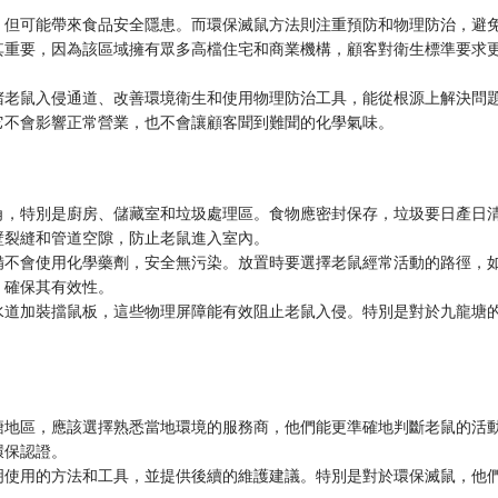
，但可能帶來食品安全隱患。而環保滅鼠方法則注重預防和物理防治，避
其重要，因為該區域擁有眾多高檔住宅和商業機構，顧客對衛生標準要求
堵老鼠入侵通道、改善環境衛生和使用物理防治工具，能從根源上解決問
它不會影響正常營業，也不會讓顧客聞到難聞的化學氣味。
角，特別是廚房、儲藏室和垃圾處理區。食物應密封保存，垃圾要日產日
壁裂縫和管道空隙，防止老鼠進入室內。
備不會使用化學藥劑，安全無污染。放置時要選擇老鼠經常活動的路徑，
，確保其有效性。
水道加裝擋鼠板，這些物理屏障能有效阻止老鼠入侵。特別是對於九龍塘
塘地區，應該選擇熟悉當地環境的服務商，他們能更準確地判斷老鼠的活
環保認證。
明使用的方法和工具，並提供後續的維護建議。特別是對於環保滅鼠，他