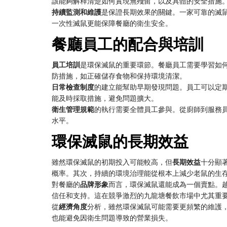
該能夠解釋清楚如何實現無殘留，以及具體的安全措施
持續監測和維護
是保證長期效果的關鍵。一家可靠的滅
一次性滅鼠更能保障餐廳的衛生安全。
餐廳員工的配合與培訓
員工培訓
是環保滅鼠的重要環節。餐廳員工需要學習如
防措施，如正確儲存食物和保持環境清潔。
日常檢查制度
的建立能幫助早期發現問題。員工可以定
能及時採取措施，避免問題擴大。
衛生管理規範
的執行需要全體員工參與。從廚師到服務
水平。
環保滅鼠的長期效益
雖然環保滅鼠的初期投入可能較高，但
長期效益
十分顯
概率。其次，持續的環境治理能從根本上減少老鼠的生
對餐廳的
品牌形象
而言，環保滅鼠還能成為一個賣點。
信任和支持。這在競爭激烈的九龍塘餐飲市場中尤其重
從
經濟角度
分析，雖然環保滅鼠可能需要更頻繁的維護
也能避免因衛生問題導致的營業損失。