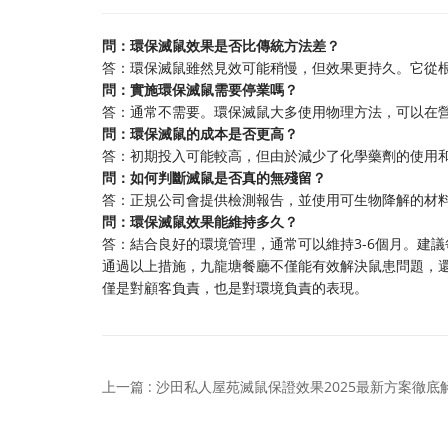
問：環保滅鼠效果是否比傳統方法差？
答：環保滅鼠雖然見效可能稍慢，但效果更持久。它從
問：實施環保滅鼠需要停業嗎？
答：通常不需要。環保滅鼠大多使用物理方法，可以在
問：環保滅鼠的成本是否更高？
答：初期投入可能較高，但由於減少了化學藥劑的使用
問：如何判斷滅鼠是否真的無殘留？
答：正規公司會提供檢測報告，並使用可生物降解的材
問：環保滅鼠效果能維持多久？
答：結合良好的環境管理，通常可以維持3-6個月。建
通過以上措施，九龍塘餐廳不僅能有效解決鼠患問題，
僅是對顧客負責，也是對環境負責的表現。
上一篇 : 沙田私人屋苑滅鼠保證效果2025最新方案徹底