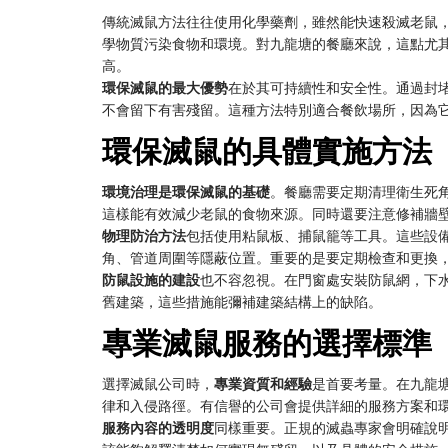
傳統滅鼠方法往往使用化學藥劑，雖然能快速殺滅老鼠
學物質污染食物和環境。對九龍塘的餐廳來說，這點尤
高。
環保滅鼠的最大優勢
在於其可持續性和安全性。通過封
不會留下有害殘留。這種方法特別適合餐飲場所，因為
環保滅鼠的具體實施方法
環境治理是環保滅鼠的基礎
。餐廳需要定期清理衛生死
這樣能有效減少老鼠的食物來源。同時還要注意修補牆
物理防治方法
包括使用粘鼠板、捕鼠籠等工具。這些設
角、管道周圍等隱蔽位置。重要的是要定期檢查和更換
防鼠設施的建設
也不容忽視。在門窗處安裝防鼠網，下
舊建築，這些措施能彌補建築結構上的缺陷。
專業滅鼠服務的選擇標準
選擇滅鼠公司時，
專業資質和經驗
是首要考量。在九龍
律和入侵路徑。有信譽的公司會提供詳細的服務方案和
服務內容的透明度
同樣重要。正規的滅蟲專家會明確說