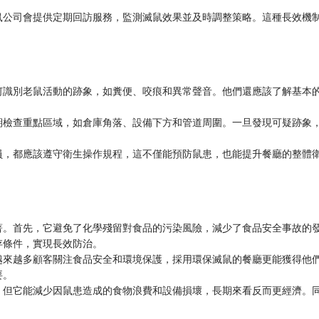
。
鼠公司會提供定期回訪服務，監測滅鼠效果並及時調整策略。這種長效機
何識別老鼠活動的跡象，如糞便、咬痕和異常聲音。他們還應該了解基本
期檢查重點區域，如倉庫角落、設備下方和管道周圍。一旦發現可疑跡象
員，都應該遵守衛生操作規程，這不僅能預防鼠患，也能提升餐廳的整體
著。首先，它避免了化學殘留對食品的污染風險，減少了食品安全事故的
存條件，實現長效防治。
越來越多顧客關注食品安全和環境保護，採用環保滅鼠的餐廳更能獲得他
要。
，但它能減少因鼠患造成的食物浪費和設備損壞，長期來看反而更經濟。