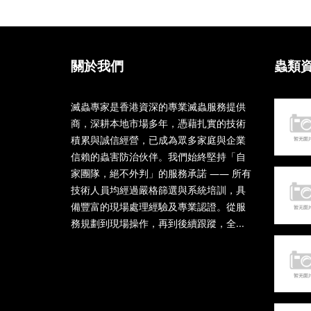
關於我們
蟲類
滅蟲專家是香港資深的專業滅蟲服務提供
商，深耕本地市場多年，憑藉扎實的技術
積累與誠信經營，已成為眾多家庭與企業
信賴的蟲害防治伙伴。我們始終堅持「自
家團隊，絕不外判」的服務承諾 —— 所有
技術人員均經過嚴格篩選與系統培訓，具
備豐富的現場處理經驗及專業認證。從服
務規劃到現場操作，再到後續跟蹤，全...