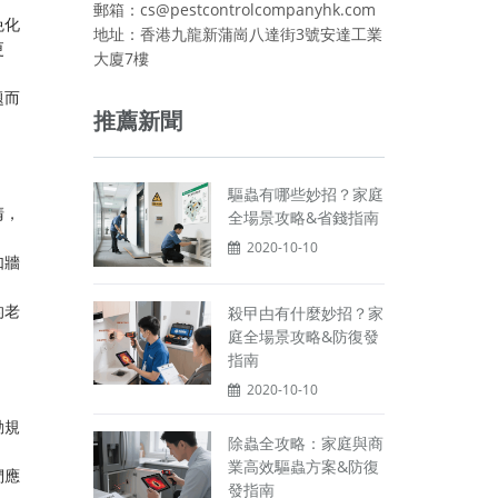
郵箱：cs@pestcontrolcompanyhk.com
免化
地址：香港九龍新蒲崗八達街3號安達工業
更
大廈7樓
題而
推薦新聞
驅蟲有哪些妙招？家庭
清，
全場景攻略&省錢指南
2020-10-10
如牆
的老
殺曱甴有什麼妙招？家
庭全場景攻略&防復發
指南
2020-10-10
動規
除蟲全攻略：家庭與商
業高效驅蟲方案&防復
們應
發指南