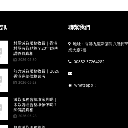
資訊
聯繫我們
村屋滅蝨服務收費｜香港
地址：香港九龍新蒲崗八達街3
村屋有蝨點算？20年師傅
業大廈7樓
講收費真相
2026-05-30
00852 37264282
熱力滅蝨服務收費 | 2026
香港完整價格參考
2026-05-28
whatsapp：
滅蝨服務會損壞家具嗎｜
木蝨處理會整壞傢俬嗎？
師傅講真相
2026-05-28
無毒滅蝨服務推薦