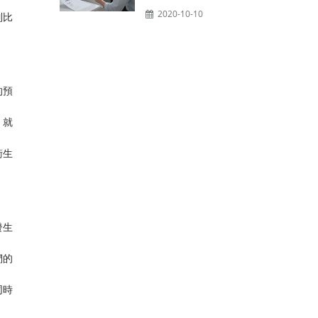
2020-10-10
制比
的預
，就
衛生
發生
們的
同時