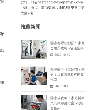
展原
郵箱：cs@pestcontrolcompanyhk.com
地址：香港九龍新蒲崗八達街3號安達工業
大廈7樓
推薦新聞
不治
驅蟲有哪些妙招？家庭
全場景攻略&省錢指南
規防
2020-10-10
殺曱甴有什麼妙招？家
庭全場景攻略&防復發
指南
專業
2020-10-10
除蟲全攻略：家庭與商
業高效驅蟲方案&防復
發指南