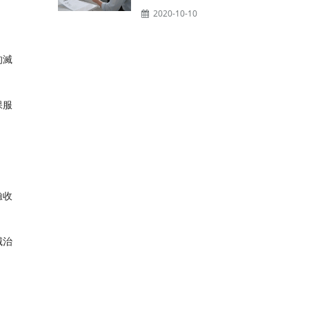
2020-10-10
的滅
保服
驗收
滅治