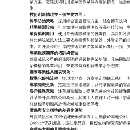
鼠方案。這種技術利用避孕藥作鼠餌為老鼠節育，從源
則。
技術創新體現在三個主要方面
：
科學防治策略
：採用綜合害蟲管理方案，結合節育技術
精準檢測設備
：引進如澳洲白蚁探测仪等高科技設備，對
環保藥劑應用
：使用符合國際標準的低毒性、高針對性
相比傳統滅鼠方法主要依靠毒餌和捕鼠器，外資公司的
本。而外資公司引進的技術能夠從繁殖環節進行干預，
專業服務團隊的培訓與管理
外資滅鼠公司的服務團隊經過嚴格專業培訓，具備國際
治機構的專業培訓，並要求持有相關專業水平證書。
團隊專業性具體表現為
：
標準化服務流程
：從現場勘查、方案制定到施工執行，
專業知識更新
：定期進行技術培訓，及時掌握最新的害
客戶服務意識
：注重服務體驗，提供完善的售後跟蹤和
以某些外資滅鼠公司為例，其施工人員施工時一律正規
服務標準明顯高於傳統滅鼠服務提供者。
環保與安全標準的差異化優勢
外資滅鼠公司在環保與安全標準方面明顯優於本地公司
Evolve™系列產品，這些產品對非目標生物和環境影響
在環保方面的具體措施包括
：