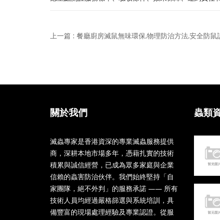
上一篇 : 餐廳廚房滅鼠無味環保,物理防治方法,安全防
關於我們
蟲類
滅蟲專家是香港資深的專業滅蟲服務提供
商，深耕本地市場多年，憑藉扎實的技術
積累與誠信經營，已成為眾多家庭與企業
信賴的蟲害防治伙伴。我們始終堅持「自
家團隊，絕不外判」的服務承諾 —— 所有
技術人員均經過嚴格篩選與系統培訓，具
備豐富的現場處理經驗及專業認證。從服