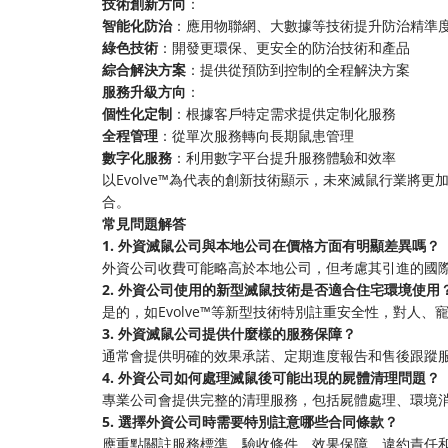
技術創新方向
：
智能化防治
：應用物聯網、大數據等技術提升防治精準
綠色技術
：開發更環保、更安全的防治技術和產品
綜合解決方案
：提供從預防到控制的全程解決方案
服務升級方向
：
個性化定制
：根據客戶特定需求提供定制化服務
全程管理
：從單次服務轉向長期鼠患管理
數字化服務
：利用數字平台提升服務體驗和效率
以Evolve™為代表的創新技術顯示，未來滅鼠行業將
合。
常見問題解答
1. 外資滅鼠公司與本地公司在價格方面有明顯差異嗎？
外資公司收費可能略高於本地公司，但考慮其引進的國
2. 外資公司使用的新型滅鼠技術是否適合住宅環境使用
是的，如Evolve™等新型技術特別註重安全性，對人
3. 外資滅鼠公司提供什麼樣的服務保障？
通常會提供明確的效果承諾、定期進度報告和售後跟蹤
4. 外資公司如何處理滅鼠後可能出現的屍體清理問題？
專業公司會提供完整的清理服務，包括屍體處理、環境
5. 選擇外資公司時需要特別註意哪些合同條款？
應重點關註服務標準、驗收條件、效果保障、違約責任