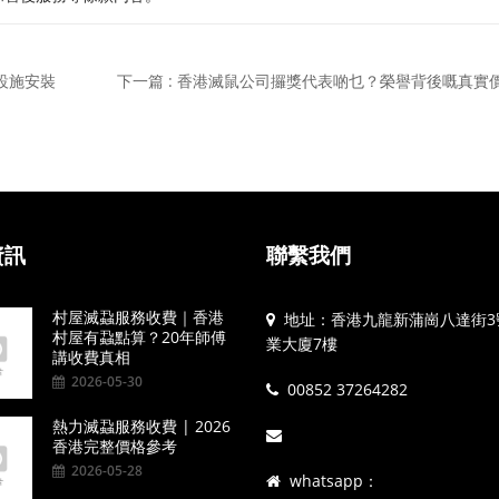
鼠設施安裝
下一篇 : 香港滅鼠公司攞獎代表啲乜？榮譽背後嘅真實
資訊
聯繫我們
村屋滅蝨服務收費｜香港
地址：香港九龍新蒲崗八達街3
村屋有蝨點算？20年師傅
業大廈7樓
講收費真相
2026-05-30
00852 37264282
熱力滅蝨服務收費 | 2026
香港完整價格參考
2026-05-28
whatsapp：