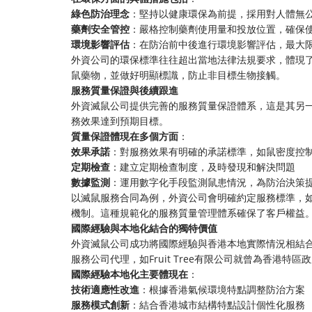
綠色防治理念
：堅持以健康環保為前提，採用對人體無
藥劑安全管控
：嚴格控制藥劑使用量和投放位置，確保
環境影響評估
：在防治前中後進行環境影響評估，最大
外資公司的環保標準往往超出當地法律法規要求，體現
鼠藥物，並做好明顯標識，防止非目標生物接觸。
服務質量保證與後續跟進
外資滅鼠公司提供完善的服務質量保證體系，這是其另
務效果達到預期目標。
質量保證體現在多個方面
：
效果承諾
：對服務效果有明確的承諾標準，如鼠密度控
定期檢查
：建立定期檢查制度，及時發現和解決問題
數據監測
：運用數字化手段監測鼠患情況，為防治決策
以滅鼠服務合同為例，外資公司會明確約定服務標準，
機制。這種規範化的服務質量管理體系確保了客戶權益
國際經驗與本地化結合的獨特價值
外資滅鼠公司成功將國際經驗與香港本地實際情況相結
服務公司代理，如Fruit Tree有限公司就曾為香港特
國際經驗本地化主要體現在
：
技術適應性改進
：根據香港氣候環境特點調整防治方案
服務模式創新
：結合香港城市結構特點設計個性化服務