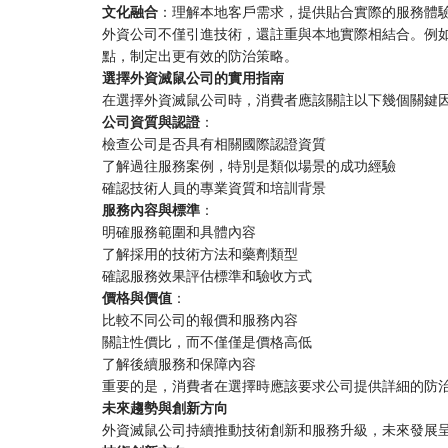
文化融合
：理解本地客戶需求，提供貼合實際的服務體
外資公司不僅引進技術，還註重與本地實際相結合。例
點，制定出更有效的防治策略。
選擇外資滅鼠公司的實用指南
在選擇外資滅鼠公司時，消費者應該關註以下幾個關鍵
公司資質與認證
：
檢查公司是否具有相關國際認證資質
了解過往服務案例，特別是類似場景的成功經驗
確認技術人員的專業資質和培訓背景
服務內容與標準
：
明確服務範圍和具體內容
了解採用的技術方法和藥劑類型
確認服務效果評估標準和驗收方式
價格與價值
：
比較不同公司的報價和服務內容
關註性價比，而不僅僅是價格高低
了解後續服務和保障內容
重要的是，消費者在選擇時應該要求公司提供詳細的防
未來趨勢與創新方向
外資滅鼠公司持續推動技術創新和服務升級，未來發展