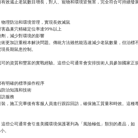
頭有效遏止老鼠數目增長，對人、寵物和環境皆無害，完全符合可持續發
、物理防治和環境管理，實現長效滅鼠
害蟲巢穴精確定位率達99%以上
藥劑，減少對環境的影響
技術更加註重根本解決問題。傳統方法雖然能迅速減少老鼠數量，但治標
實現長期鼠患控制。
認可的資質和豐富的實戰經驗。這些公司通常會安排技術人員參加國家正
都有明確的標準操作程序
蟲防治知識和技術
回訪服務
著裝，施工完畢後有客服人員進行跟踪回訪，確保施工質量和時效。這種
。這些公司通常會引進美國環境保護署列為「風險極低」類別的產品，如
極小。