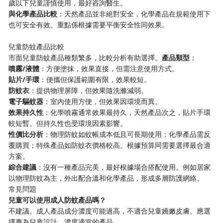
歲以下兒童謹慎使用，最好咨詢醫生。
​與化學產品比較​
​：天然產品並非絕對安全，化學產品在規範使用下
也可安全有效。重點係根據需要平衡安全性同效果。
兒童防蚊產品比較
市面兒童防蚊產品種類繁多，比較分析有助選擇。​
​產品類型​
​：
​噴霧/液體​
​：方便塗抹，效果直接，但需注意使用方式。
​貼片/手環​
​：便攜但保護範圍有限，效果較短。
​防蚊衣​
​：提供物理屏障，但效果隨洗滌減弱。
​電子驅蚊器​
​：室內使用方便，但效果因環境而異。
​效果持久性​
​：化學噴霧通常效果最持久，天然產品次之，貼片手環
較短暫。但持久性也受環境因素影響。
​性價比分析​
​：物理防蚊如蚊帳成本低且可長期使用；化學產品需反
覆購買；特殊產品如防蚊衣價格較高。根據預算同需要選擇最合適
方案。
​綜合建議​
​：沒有一種產品完美，最好根據場合搭配使用。例如居家
以物理防蚊為主，外出配合溫和化學產品，形成多層防護網絡。
常見問題
​兒童可以使用成人防蚊產品嗎？​
不建議。成人產品成分濃度可能過高，不適合兒童嬌嫩皮膚。應選
擇專為兒童設計、濃度適當的產品。