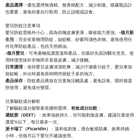
​產品選擇​
​：優先選擇無酒精、無香精配方，減少刺激。噴霧瓶設計
也重要，避免幼童自行取用，防止誤噴或誤食。
嬰兒防蚊注意事項
嬰兒防蚊需格外小心，因為佢哋皮膚更薄，吸收能力更強。​
​-個月新
生兒​
​：完全依靠物理防蚊，如蚊帳、紗窗同淺色衣物。避免使用任
何化學防蚊產品，包括天然精油。
​-個月嬰兒​
​：可考慮極低濃度溫和產品，但最好先咨詢醫生意見。使
用時僅塗抹於衣物而非直接皮膚，減少接觸。
​日常護理​
​：保持嬰兒皮膚清潔乾爽，減少汗液吸引蚊子。嬰兒車加
裝蚊帳，外出時避免長時間停留蚊子多的地方。
​產品保存​
​：防蚊產品應放在兒童無法觸及處，避免誤食。開封後盡
快使用，避免成分變質。
兒童驅蚊成分解析
了解驅蚊成分能幫家長聰明選擇。​
​有效成分比較​
​：
​避蚊胺（DEET）​
​：效果強效持久，但可能刺激皮膚。建議兒童使用
濃度%以下，每日最多一次。
​派卡瑞丁（Picaridin）​
​：溫和低刺激，適合敏感肌膚。效果持續-
小時，但個月以下嬰兒不建議使用。