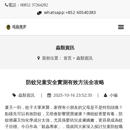
電話：00852 37264282
whatsapp:+852 60540383
蟲類資訊
當前位置：
首页
>
蟲類資訊
防蚊兒童安全實測有效方法全攻略
蟲類資訊
|
2025-10-16 23:52:35 |
小编
夏天一到，蚊子大軍來襲，家裡有小朋友的父母是不是特別頭痛？
點樣先可以有效防蚊，又唔會影響寶寶健康？傳統蚊香驚有毒，防
蚊噴霧又怕化學成分太強，尤其係嬰幼兒皮膚嬌嫩，更容易成為蚊
子目標。今日作為「殺蟲專家」，我就同大家深入探討兒童防蚊嘅