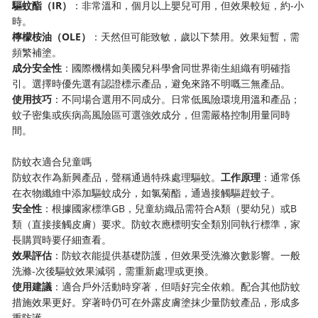
​驅蚊酯（IR）​
​：非常溫和，個月以上嬰兒可用，但效果較短，約-小
時。
​檸檬桉油（OLE）​
​：天然但可能致敏，歲以下禁用。效果短暫，需
頻繁補塗。
​成分安全性​
​：國際機構如美國兒科學會同世界衛生組織有明確指
引。選擇時優先選有認證標示產品，避免來路不明嘅三無產品。
​使用技巧​
​：不同場合選用不同成分。日常低風險環境用溫和產品；
蚊子密集或疾病高風險區可選強效成分，但需嚴格控制用量同時
間。
防蚊衣適合兒童嗎
防蚊衣作為新興產品，聲稱通過特殊處理驅蚊。​
​工作原理​
​：通常係
在衣物纖維中添加驅蚊成分，如氯菊酯，通過接觸驅趕蚊子。
​安全性​
​：根據國家標準GB，兒童紡織品需符合A類（嬰幼兒）或B
類（直接接觸皮膚）要求。防蚊衣應標明安全類別同執行標準，家
長購買時要仔細查看。
​效果評估​
​：防蚊衣能提供基礎防護，但效果受洗滌次數影響。一般
洗滌-次後驅蚊效果減弱，需重新處理或更換。
​使用建議​
​：適合戶外活動時穿著，但唔好完全依賴。配合其他防蚊
措施效果更好。穿著時仍可在外露皮膚塗抹少量防蚊產品，形成多
重防護。