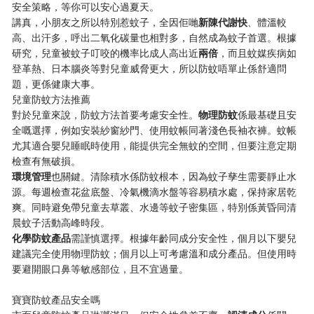
安全策略，等你可以安心過夏天。
講真，小朋友之所以特別惹蚊子，全因佢哋​
​新陳代謝快​
​、體溫較
高、出汗多，呼出二氧化碳量也相對多，自然成為蚊子首選。根據
研究，兒童被蚊子叮咬的機率比成人高出近​
​兩倍​
​，而且蚊媒疾病如
登革熱、日本腦炎等對兒童威脅更大，所以防蚊唔單止係舒適問
題，更係健康大事。
兒童防蚊方法推薦
對於兒童來說，防蚊方法首要考慮安全性。​
​物理防蚊​
​係最基礎且安
全嘅選擇，例如安裝紗窗紗門、使用蚊帳同著淺色長袖衣褲。蚊帳
尤其適合嬰兒睡眠時使用，能提供完全無蚊的空間，但要注意定期
檢查有無破損。
​環境管理​
​也關鍵。清除積水係防蚊根本，因為蚊子孳生需要靜止水
源。每週檢查花盆底盤、冷氣機滴水盤等容易積水處，保持家居乾
爽。同時避免帶兒童去草叢、水邊等蚊子密集區，特別係黃昏同清
晨蚊子活動高峰時段。
​化學防蚊產品​
​需謹慎選擇。根據年齡同成分安全性，個月以下嬰兒
建議完全使用物理防蚊；個月以上可考慮溫和成分產品。但使用時
要避開眼口鼻等敏感部位，且不宜過量。
寶寶防蚊產品安全嗎