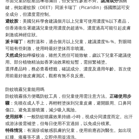
市面兒童防蚊產品琳瑯滿目，但安全性參差不齊。​
​認清成分​
​係關
鍵，例如避蚊胺（DEET）同派卡瑞丁（Picaridin）係國際認可安
全成分，但濃度需控制。
​避蚊胺​
​：美國兒科學會建議個月以上兒童可使用濃度%以下產品，
但香港衛生署建議兒童使用濃度勿超過%。濃度過高可能引起皮膚
刺激或神經症狀。
​派卡瑞丁​
​：相對溫和，適合個月以上兒童，建議濃度%-%。對眼睛
可能有些刺激，使用時最好塗抹而非噴灑。
​天然成分​
​如檸檬桉油，雖然天然但可能致敏，歲以下兒童不建議使
用。部分植物精油如香茅油效果較短暫，需頻繁補塗。
選擇產品時，務必查看標籤，確認成分、濃度及適用年齡。首次使
用前最好做皮膚測試，觀察有無不良反應。
防蚊噴霧兒童能用嗎
防蚊噴霧係方便嘅防蚊工具，但兒童使用需注意方法。​
​正確使用步
驟​
​：先噴在成人手上，再輕輕塗抹到兒童皮膚，避開眼周、口鼻同
傷口。避免直接噴灑，減少吸入風險。
​使用頻率​
​：一般防蚊噴霧效果持續-小時，視成分同濃度而定。出汗
或游泳後需補塗，但每日使用不宜過頻，以免成分積累。
​特殊情況​
​：有濕疹或敏感肌膚的兒童，使用前應咨詢醫生。如出現
紅腫、瘙癢等不適，立即停用並清洗。