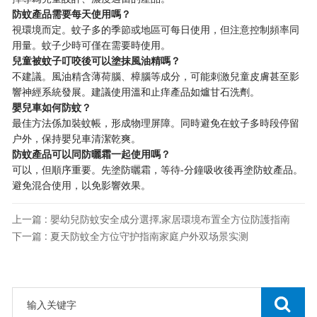
​防蚊產品需要每天使用嗎？​
視環境而定。蚊子多的季節或地區可每日使用，但注意控制頻率同
用量。蚊子少時可僅在需要時使用。
​兒童被蚊子叮咬後可以塗抹風油精嗎？​
不建議。風油精含薄荷腦、樟腦等成分，可能刺激兒童皮膚甚至影
響神經系統發展。建議使用溫和止痒產品如爐甘石洗劑。
​嬰兒車如何防蚊？​
最佳方法係加裝蚊帳，形成物理屏障。同時避免在蚊子多時段停留
户外，保持嬰兒車清潔乾爽。
​防蚊產品可以同防曬霜一起使用嗎？​
可以，但順序重要。先塗防曬霜，等待-分鐘吸收後再塗防蚊產品。
避免混合使用，以免影響效果。
上一篇 : 嬰幼兒防蚊安全成分選擇,家居環境布置全方位防護指南
下一篇 : 夏天防蚊全方位守护指南家庭户外双场景实测