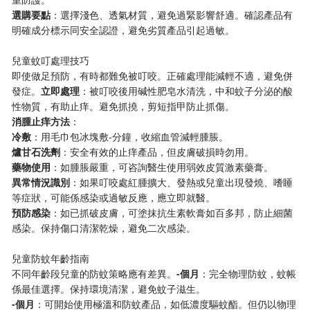
​選購要點​
​：選擇淺色、透氣材質，避免過緊影響舒適。確認產品有
明確成分標示同安全認證，避免劣質產品引起過敏。
兒童蚊叮處理技巧
即使做足預防，有時都難免被叮咬。正確處理能減輕不適，避免併
發症。​
​立即處理​
​：被叮咬後用碱性肥皂水清洗，中和蚊子分泌的酸
性物質，有助止痒。避免抓撓，剪短指甲防止抓傷。
​消腫止痒方法​
​：
​冷敷​
​：用毛巾包冰塊敷-分鐘，收縮血管減輕腫脹。
​爐甘石洗劑​
​：安全有效的止痒產品，但皮膚破損時勿用。
​藥物使用​
​：如腫脹嚴重，可咨詢醫生使用弱效皮質激素藥膏。
​異常情況識別​
​：如果叮咬處紅腫擴大、發熱或兒童出現發燒、嗜睡
等症狀，可能係感染或過敏反應，應立即就醫。
​預防感染​
​：如已抓破皮膚，可塗抹抗生素軟膏如百多邦，防止細菌
感染。保持傷口清潔乾燥，避免二次感染。
兒童防蚊年齡指南
不同年齡段兒童的防蚊策略應有差異。​
​-個月​
​：完全物理防蚊，蚊帳
係最佳選擇。保持環境清潔，避免蚊子滋生。
​-個月​
​：可開始使用極溫和防蚊產品，如低濃度驅蚊酯。但仍以物理