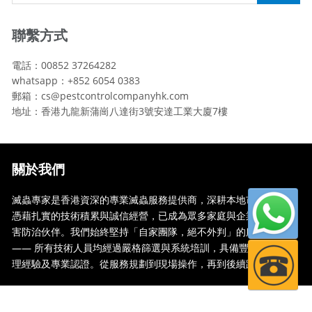
聯繫方式
電話：00852 37264282
whatsapp：+852 6054 0383
郵箱：cs@pestcontrolcompanyhk.com
地址：香港九龍新蒲崗八達街3號安達工業大廈7樓
關於我們
滅蟲專家是香港資深的專業滅蟲服務提供商，深耕本地市場多年，
憑藉扎實的技術積累與誠信經營，已成為眾多家庭與企業信賴的蟲
害防治伙伴。我們始終堅持「自家團隊，絕不外判」的服務承諾
—— 所有技術人員均經過嚴格篩選與系統培訓，具備豐富的現場處
理經驗及專業認證。從服務規劃到現場操作，再到後續跟蹤，全...