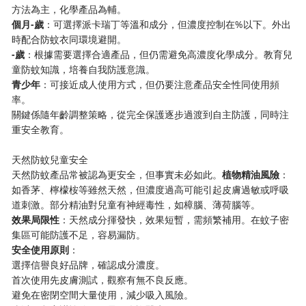
方法為主，化學產品為輔。
​個月-歲​
​：可選擇派卡瑞丁等溫和成分，但濃度控制在%以下。外出
時配合防蚊衣同環境避開。
​-歲​
​：根據需要選擇合適產品，但仍需避免高濃度化學成分。教育兒
童防蚊知識，培養自我防護意識。
​青少年​
​：可接近成人使用方式，但仍要注意產品安全性同使用頻
率。
關鍵係隨年齡調整策略，從完全保護逐步過渡到自主防護，同時注
重安全教育。
天然防蚊兒童安全
天然防蚊產品常被認為更安全，但事實未必如此。​
​植物精油風險​
​：
如香茅、檸檬桉等雖然天然，但濃度過高可能引起皮膚過敏或呼吸
道刺激。部分精油對兒童有神經毒性，如樟腦、薄荷腦等。
​效果局限性​
​：天然成分揮發快，效果短暫，需頻繁補用。在蚊子密
集區可能防護不足，容易漏防。
​安全使用原則​
​：
選擇信譽良好品牌，確認成分濃度。
首次使用先皮膚測試，觀察有無不良反應。
避免在密閉空間大量使用，減少吸入風險。